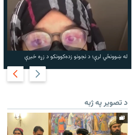
له ښوونځي لرې؛ د نجونو زده‌کوونکو د زړه خبرې
Next
Previous
slide
slide
د تصویر په ژبه