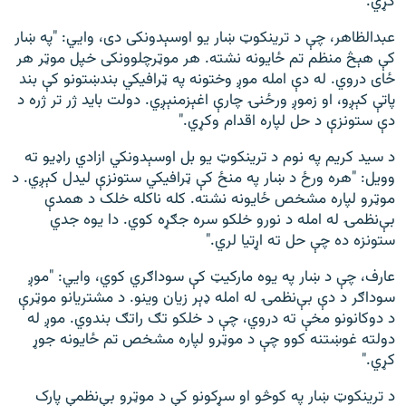
کړي.
عبدالظاهر، چې د ترينکوټ ښار یو اوسېدونکی دی، وايي: "په ښار
کې هېڅ منظم تم ځایونه نشته. هر موټرچلوونکی خپل موټر هر
ځای دروي. له دې امله موږ وختونه په ټرافیکي بندښتونو کې بند
پاتې کېږو، او زموږ ورځنۍ چارې اغېزمنېږي. دولت باید ژر تر ژره د
دې ستونزې د حل لپاره اقدام وکړي."
د سید کریم په نوم د ترينکوټ یو بل اوسېدونکي ازادي راډیو ته
وویل: "هره ورځ د ښار په منځ کې ټرافیکي ستونزې لیدل کېږي. د
موټرو لپاره مشخص ځایونه نشته. کله ناکله خلک د همدې
بې‌نظمۍ له امله د نورو خلکو سره جګړه کوي. دا یوه جدي
ستونزه ده چې حل ته اړتیا لري."
عارف، چې د ښار په یوه مارکیټ کې سوداګري کوي، وايي: "موږ
سوداګر د دې بې‌نظمۍ له امله ډېر زیان وینو. د مشتریانو موټرې
د دوکانونو مخې ته دروي، چې د خلکو تګ راتګ بندوي. موږ له
دولته غوښتنه کوو چې د موټرو لپاره مشخص تم ځایونه جوړ
کړي."
د ترينکوټ ښار په کوڅو او سړکونو کې د موټرو بې‌نظمې پارک