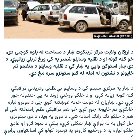
اړیکه
دري پاڼه
Azadi English
راسره ملګري شئ
د ارزګان ولایت مرکز ترينکوټ ښار د مساحت له پلوه کوچنی دی،
خو ګڼه ګوڼه او د نقلیه وسایلو شمېر په کې ورځ تربلې زیاتېږي. د
دې ښار استوګن وايي په ښار کې د نقلیه وسایلو د منظمو تم
ځایونو د نشتون له امله له ګڼو ستونزو سره مخ دي.
د ازادې اروپا/ ازادي راډيو ټولې پاڼې
د ښار په مرکزي سیمو کې د وسایلو بې‌نظمې ودریدنې ټرافیکي
ګڼه ګوڼه زیاته کړې او د خلکو ورځني ژوند ته یې خنډونه جوړ
کړي دي. ښاریان له دولت څخه غوښتنه کوي چې د موټرو لپاره
ځانګړي تم ځایونه جوړ کړي څو هم ټرافیکي نظم رامنځته شي او
هم د خلکو تګ راتګ اسانه شي. د دوی په وینا، د دې ستونزې
حل کول به نه یوازې ښار ښکلی کړي، بلکې د سوداګرو او عادي
خلکو لپاره به د ورځنیو کارونو په ترسره کولو کې اسانتیاوې برابرې