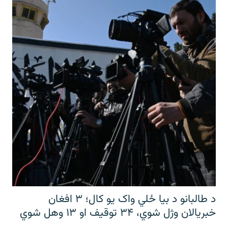
د طالبانو د بیا ځلي واک یو کال؛ ۳ افغان
خبریالان وژل شوي، ۳۴ توقیف او ۱۳ وهل شوي