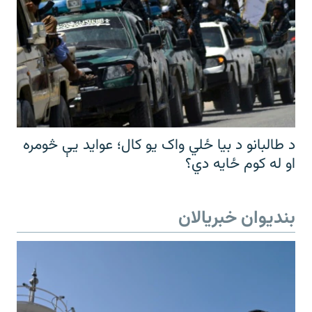
د طالبانو د بیا ځلي واک یو کال؛ عواید یې څومره
او له کوم ځایه دي؟
بندیوان خبریالان