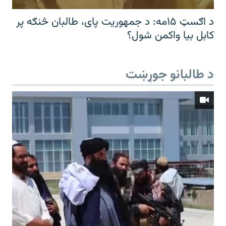
د اګسټ ۱۵مه: د جمهوریت پای، طالبان څنګه پر
کابل بیا واکمن شول؟
د طالبانو جوړښت