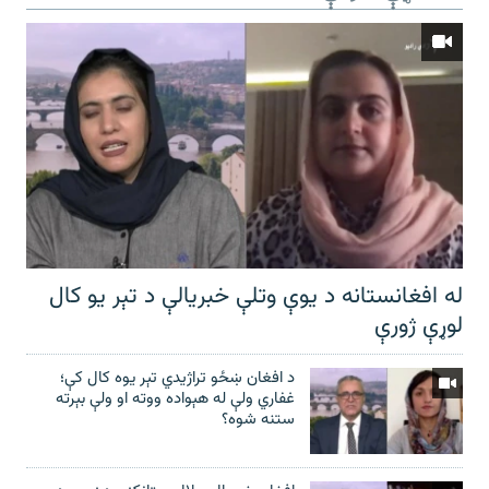
له افغانستانه د یوې وتلې خبریالې د تېر يو کال
لوړې ژورې
د افغان ښځو تراژیدي تېر یوه کال کې؛
غفاري ولې له هېواده ووته او ولې بېرته
ستنه شوه؟