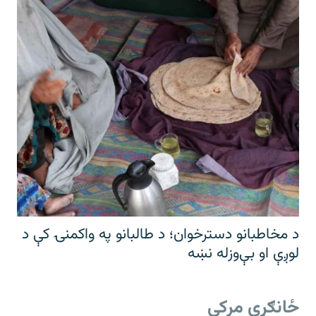
د مخاطبانو دسترخوان؛ د طالبانو په واکمنۍ کې د
لوږې او بې‌وزله نښه
ځانګړې مرکې