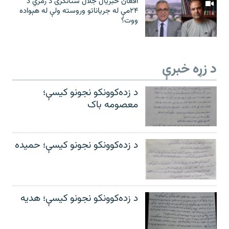
افغان خبریال جلال ستانکزی د زمري د
۲۴مې له جریاناتو وروسته ولې له هېواده
ووت؟
د زړه خبرې
د زده‌کوونکو نجونو کیسې؛
معصومه باک
د زده‌کوونکو نجونو کیسې؛ حمیده
د زده‌کوونکو نجونو کیسې؛ هدیه