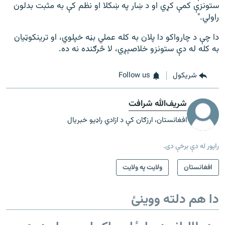
ستونزې کمې کړي او د ښار په ښکلا او نظم کې به مثبت بدلون
راولي."
دا چې د چارواکو دا پلان به کله عملي بڼه خپلوي، او ترينکوټيان
به کله له دې ستونزو خلاصېږي، لا څرګنده نه ده.
شريکول
Follow us
شریف‌الله شرافت
افغانستان، ارزګان کې د ازادي راډیو خبریال
راپور له دې برخې دی.
افغانستان
ولایت په ولایت
دا هم دلته ووینئ