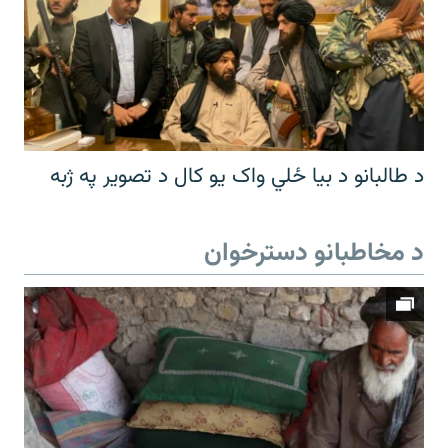
د طالبانو د بیا ځلي واک یو کال د تصویر په ژبه
د مخاطبانو دسترخوان