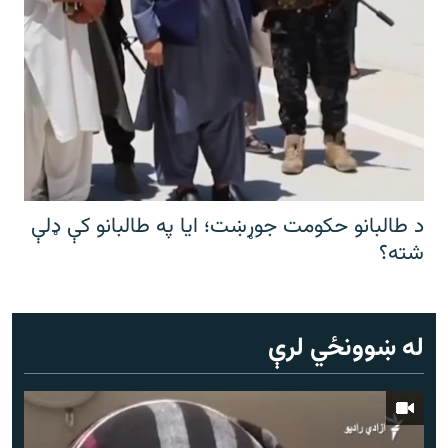
د طالبانو حکومت جوړښت؛ ایا په طالبانو کې ډلې
شته؟
له ښوونځي لرې