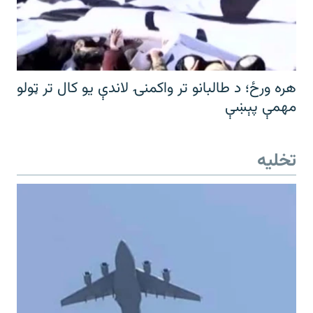
هره ورځ؛ د طالبانو تر واکمنۍ لاندې یو کال تر ټولو
مهمې پېښې
تخلیه