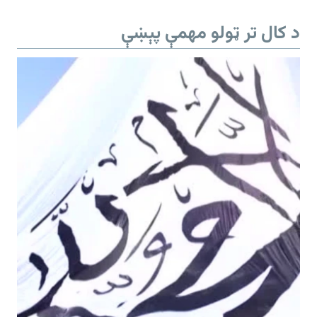
د کال تر ټولو مهمې پېښې