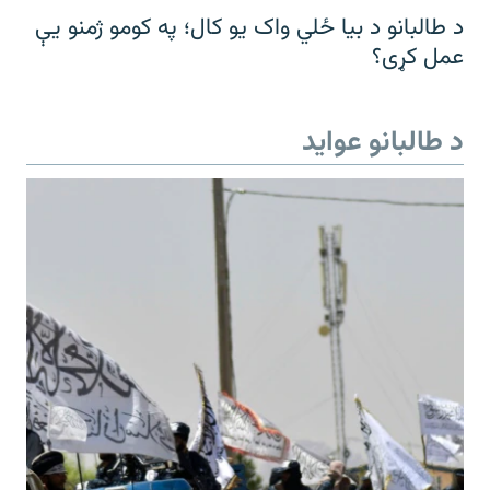
د طالبانو د بیا ځلي واک یو کال؛ په کومو ژمنو یې
عمل کړی؟
د طالبانو عواید