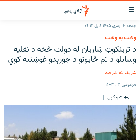
اسرسۍ
ړ
جمعه ۱۶ زمری ۱۴۰۵ کابل ۰۹:۱۲
ېنکونه
کورپاڼه
ولایت په ولایت
صلي
راپورونه
د ترينکوټ ښاريان له دولت څخه د نقلیه
تن
خبرونه
افغانستان
وسایلو د تم ځایونو د جوړېدو غوښتنه کوي
ه
رتلل
د خپرونو جدول
سیمه
افغانستان
صلي
شریف‌الله شرافت
مرکې
نړۍ
منځنی ختیځ
ېنو
مرغومی ۱۳, ۱۴۰۳
ه
اونیزې خپرونې
نړۍ
رتلل
شريکول
انځوریزه برخه
ټون
ورزش
اڼې
ه
د کډوالۍ بحران
راجعه
'کووېډ-۱۹'