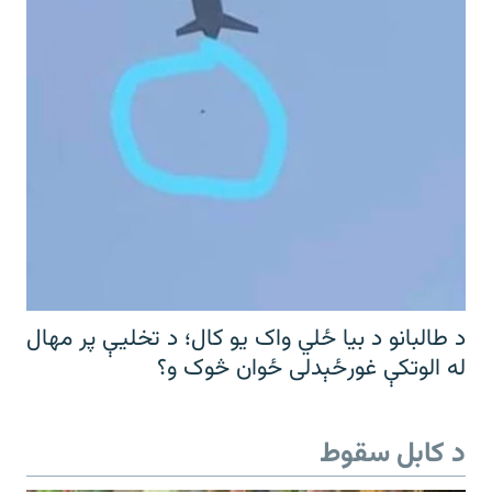
د طالبانو د بیا ځلي واک یو کال؛ د تخلیې پر مهال
له الوتکې غورځېدلی ځوان څوک و؟
د کابل سقوط