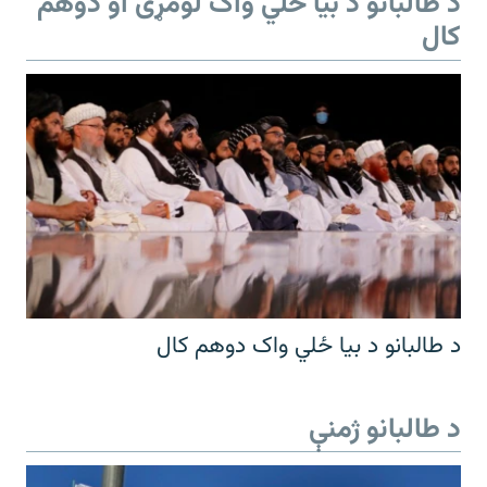
د طالبانو د بیا ځلي واک لومړی او دوهم
کال
د طالبانو د بیا ځلي واک دوهم کال
د طالبانو ژمنې