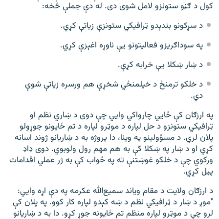
کول د ګڼو ستونزو لامل شوی دی. له دې جملې څخه:
د سړکونو بندېدو ټرافیکي ستونزې زیاتې کړي.
په سوداګریزو فعالیتونو یې ناوړه اغېزې کړي.
د ښار ښکلا یې خرابه کړې.
د خلکو ترمنځ د خپلمنځي شخړې هم ورسره زیاتې شوې
دي.
په ارزګان کې ځايي چارواکي وايي چې دوی د ښاري نظم او
ټرافیکي ستونزو د حل لپاره د موټرو لپاره د تم ځایونو جوړولو
پلان لري. د مسؤولینو په وینا، دا پروژه به د ښاریانو ژوند اسانه
کړي او د ښار په ښکلا کې به هم مهم رول ولوبوي. دوی ډاډ
ورکوي چې د خلکو غوښتنې ته په ځواب کې به ژر عملي اقدامات
پیل کړي.
د ارزګان ولایت د مقام ویاند سمیع‌الله عکرمه په دې اړه وايي:
"موږ د ښار د ټرافیکي نظم د ښه کېدو لپاره کار کوو. په پلان کې
لرو چې د موټرو لپاره منظم تم ځایونه جوړ کړو. دا به د ښاریانو