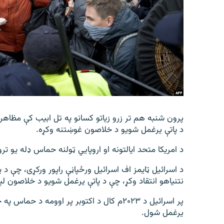
اړیکه
پرون شنبه هم تر زرو زیاتو کسانو په تل ابیب کې مظاه
د پاتې یرغمل شویو د خلاصون غوښتنه وکړه.
د امریکا متحد ایالتونه او اروپايي ټولنه حماس ډله یو ت
د اسرائیل ټایمز اف اسرائیل ورځپاڼې راپور ورکړی، چې د
نتنیاهو انتقاد وکړ، چې د پاتې یرغمل شویو د خلاصون لپا
یرغمل شول.