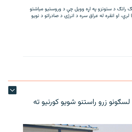
تګ راتګ د ستونزو په اړه وویل چې د وروستیو میاشتو
ا لري، او انقره له عراق سره د انرژۍ د صادراتو د نویو
سګونو زرو راستنو شویو کورنیو ته