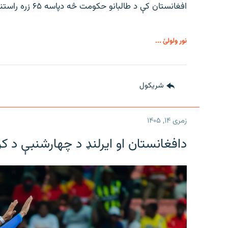
افغانستان کې د طالبانو حکومت څه دپاسه ۶۵ زره راستنوشویو کورنیو ته د استوګنې د نمرو د توزیع خبر ورکوي.
نور ولولئ ...
شريکول
زمری ۱۴, ۱۴۰۵
دافغانستان او ایرلنډ د چهارشنبې د ک