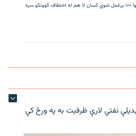
دغه حمله په غزه کې د جګړې د پیل سبب شوه. شا و خوا ۱۰۰ یرغمل شوي کسان لا هم له اختطاف کوونکو سره
بدیلې نفتي لارې ظرفیت به په ورځ کې