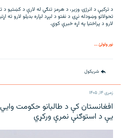
د ترکیې د انرژۍ وزیر، د هرمز تنګي له لارې د کښتیو د 
تحولاتو وښودله نړۍ د نفتو د لېږد لپاره بدیلو لارو ته اړتی
لارو د پراختیا په اړه خبرې کوي.
نور ولولئ ...
شريکول
زمری ۱۴, ۱۴۰۵
افغانستان کې د طالبانو حکومت وايي ل
یې د استوګنې نمرې ورکړي