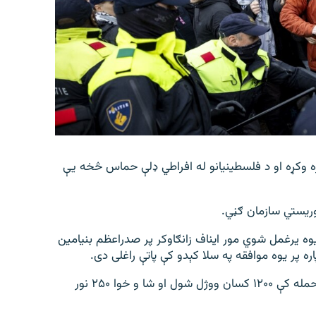
ره وکړه او د فلسطینیانو له افراطي ډلې حماس څخه یې
روریستي سازمان ګڼي.
 یوه یرغمل شوي مور ایناف زانګاوکر پر صدراعظم بنیامین
ره پر یوه موافقه په سلا کېدو کې پاتې راغلی دی.
پر اسرائیل د ۲۰۲۳م کال د اکتوبر پر اوومه د حماس په حمله کې ۱۲۰۰ کسان ووژل شول او شا و خوا ۲۵۰ نور