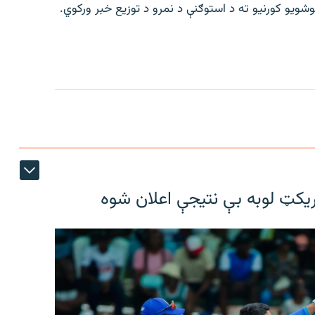
ریکټ لوبه بې نتیجې اعلان شوه