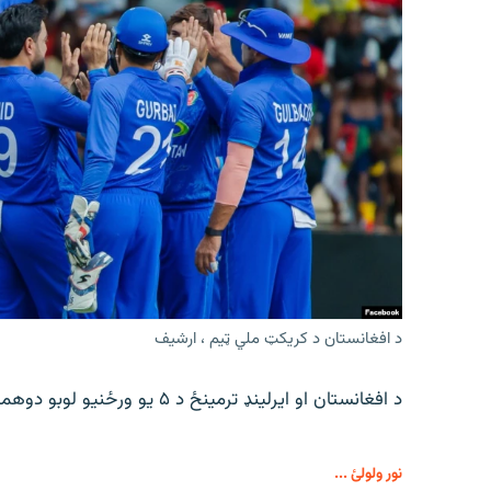
د افغانستان د کریکټ ملي ټیم ، ارشیف
د افغانستان او ایرلینډ ترمینځ د ۵ یو ورځنیو لوبو دوهمه لوبه د جمعې په ورځ ترسره کیږي.
نور ولولئ ...