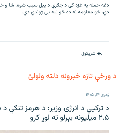
دي، خو معلومه نه ده څو تنه یې ژوندي دي.
شريکول
د ورځې تازه خبرونه دلته ولولئ
زمری ۱۴, ۱۴۰۵
د ترکیې د انرژۍ وزیر: د هرمز تنګي د 
۲.۵ میلیونه بېرلو ته لوړ کړو