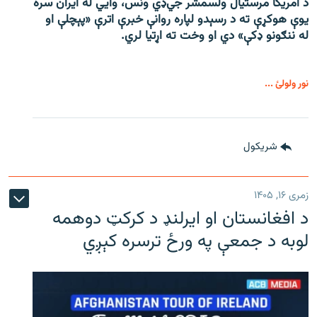
د امریکا مرستیال ولسمشر جي‌ډي ونس، وايي له ایران سره
یوې هوکړې ته د رسېدو لپاره روانې خبرې اترې «پېچلې او
له ننګونو ډکې» دي او وخت ته اړتیا لري.
نور ولولئ ...
شريکول
زمری ۱۶, ۱۴۰۵
د افغانستان او ایرلنډ د کرکټ دوهمه
لوبه د جمعې په ورځ ترسره کېږي