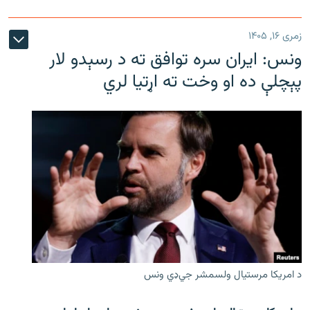
زمری ۱۶, ۱۴۰۵
ونس: ایران سره توافق ته د رسېدو لار
پېچلې ده او وخت ته اړتیا لري
د امریکا مرستیال ولسمشر جي‌ډي ونس