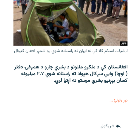
ارشیف، اسلام کلا کې له ایران نه راستانه شوي یو شمېر افغان کډوال
افغانستان کې د ملګرو ملتونو د بشري چارو د همږغۍ دفتر
( اوچا) وايي سږکال هېواد ته راستانه شوي ۲.۷ میلیونه
کسان بېړنیو بشري مرستو ته اړتیا لري.
نور ولولئ ...
شريکول