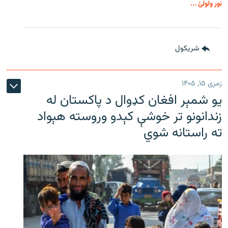
نور ولولئ ...
شريکول
زمری ۱۵, ۱۴۰۵
یو شمېر افغان کډوال د پاکستان له
زندانونو تر خوشې کېدو وروسته هېواد
ته راستانه شوي