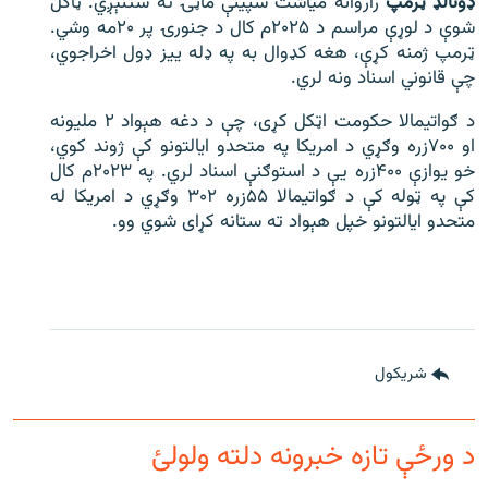
ډونالډ ټرمپ
راروانه میاشت سپینې ماڼۍ ته ستنېږي. ټاکل
شوې د لوړې مراسم د ۲۰۲۵م کال د جنورۍ پر ۲۰مه وشي.
ټرمپ ژمنه کړې، هغه کډوال به په ډله ییز ډول اخراجوي،
چې قانوني اسناد ونه لري.
د ګواتیمالا حکومت اټکل کړی، چې د دغه هېواد ۲ ملیونه
او ۷۰۰زره وګړي د امریکا په متحدو ایالتونو کې ژوند کوي،
خو یوازې ۴۰۰زره یې د استوګنې اسناد لري. په ۲۰۲۳م کال
کې په ټوله کې د ګواتیمالا ۵۵زره ۳۰۲ وګړي د امریکا له
متحدو ایالتونو خپل هېواد ته ستانه کړای شوي وو.
شريکول
د ورځې تازه خبرونه دلته ولولئ