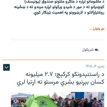
د ماشومانو لپاره د ملګرو ملتونو صندوق (یونېسف)
کوچنیانو ته د مور د شیدو ورکولو لپاره میندو ته د ښځینه
روغتیاپالانو د لارښوونو په اهمیت ټینګار کوي.
نور ولولئ ...
شريکول
زمری ۱۶, ۱۴۰۵
د راستنېدونکو کړکېچ؛ ۲.۷ میلیونه
کسان بېړنیو بشري مرستو ته اړتیا لري