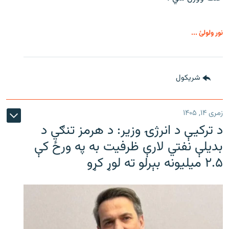
نور ولولئ ...
شريکول
زمری ۱۴, ۱۴۰۵
د ترکیې د انرژۍ وزیر: د هرمز تنګي د
بدیلې نفتي لارې ظرفیت به په ورځ کې
۲.۵ میلیونه بېرلو ته لوړ کړو