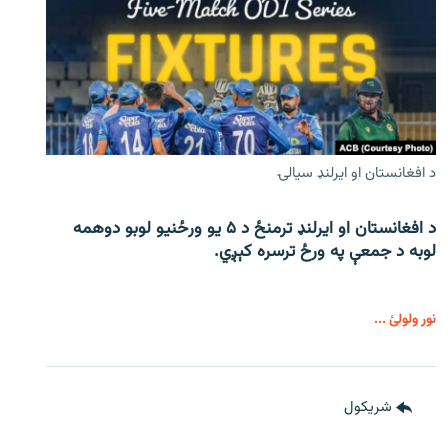
د افغانستان او ایرلنډ سیالۍ
د افغانستان او ایرلنډ ترمنځ د ۵ یو ورځنیو لوبو دوهمه
لوبه د جمعې په ورځ ترسره کېږي.
نور ولولئ ...
شريکول