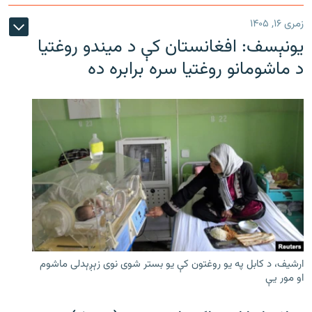
زمری ۱۶, ۱۴۰۵
یونېسف: افغانستان کې د میندو روغتیا
د ماشومانو روغتیا سره برابره ده
ارشیف، د کابل په یو روغتون کې یو بستر شوی نوی زېږېدلی ماشوم
او مور یې