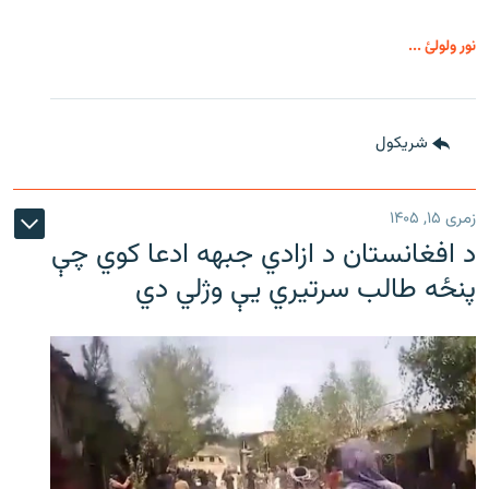
نور ولولئ ...
شريکول
زمری ۱۵, ۱۴۰۵
د افغانستان د ازادي جبهه ادعا کوي چې
پنځه طالب سرتیري يې وژلي دي