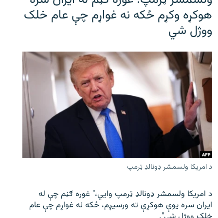
ولسمشر ټرمپ: غوره ګڼم له ایران سره
هوکړه وکړم ځکه نه غواړم چې عام خلک
ووژل شي
د امریکا ولسمشر ډونالډ ټرمپ
د امریکا ولسمشر ډونالډ ټرمپ وايي،" غوره ګڼم چې له
ایران سره یوې هوکړې ته ورسیږم، ځکه نه غواړم چې عام
خلک ووژل شي".