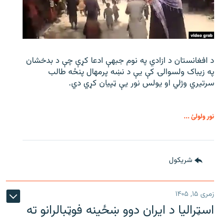
د افغانستان د ازادي په نوم جبهې ادعا کړې چې د بدخشان
په زیباک ولسوالۍ کې يې د نښه پرمهال پنځه طالب
سرتیري وژلي او یولس نور يې ټپیان کړي دي.
نور ولولئ ...
شريکول
زمری ۱۵, ۱۴۰۵
اسټرالیا د ایران دوو ښځینه فوټبالرانو ته