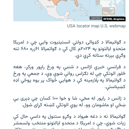
اړیکه
دري پاڼه
USA locator map U.S. webmap
Azadi English
د ګواتیمالا د کډوالۍ دولتي انستیتیوت وايي چې د امریکا
راسره ملګري شئ
متحدو ایالتونو په ۲۰۲۴م کال کې د ګواتمیالا ۶۱زره ۶۸۰ تنه
وګړي بېرته ستانه کړي دي.
د فرانسې خبري اژانس د شنبې په ورځ راپور ورکړ، هغه
د ازادې اروپا/ ازادي راډيو ټولې پاڼې
څلور الوتکې چې له تګزاس روانې شوې وې، د جمعې په ورځ
د ګواتیمالا په پلازمېنه کې د هوايي ځواک پر یوه پوځي اډه
کښېناستې.
د ژانس د راپور له مخې، شا و خوا ۱۰۰ کسان چې ډېری یې
ښځې او ماشومان وو، له یوې الوتکې کښته کړای شول.
ګواتیمالا ته د دغه هېواد د وګړو ستنول په داسې حال کې
زیات شوي، چې د امریکا د متحدو ایالتونو منتخب ولسمشر