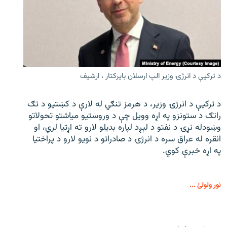
د ترکیې د انرژۍ وزیر الپ ارسلان بایرکتار ، ارشیف
د ترکیې د انرژۍ وزیر، د هرمز تنګي له لارې د کښتیو د تګ
راتګ د ستونزو په اړه وویل چې د وروستیو میاشتو تحولاتو
وښودله نړۍ د نفتو د لېږد لپاره بدیلو لارو ته اړتیا لري، او
انقره له عراق سره د انرژۍ د صادراتو د نویو لارو د پراختیا
په اړه خبرې کوي.
نور ولولئ ...