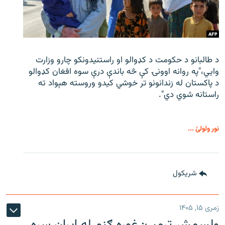
د طالبانو د حکومت د کډوالو او راستنیدونکو چارو وزارت
وايي،"په روانه اوونۍ کې څه باندې درې سوه افغان کډوالو
د پاکستان له زندانونو تر خوشي کیدو وروسته هېواد ته
راستانه شوي دي".
نور ولولئ ...
شريکول
زمری ۱۵, ۱۴۰۵