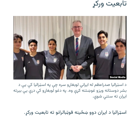
تابعیت ورکړ
د اسټرالیا صدراعظم له ایراني لوبغاړو سره چې په اسټرالیا کې يې د
بشر دوستانه ویزو غوښتنه کړې وه. په دغو لوبغاړو کې درې يې بیرته
ایران ته ستنې شوې.
اسټرالیا د ایران دوو ښځینه فوټبالرانو ته تابعیت ورکړ.