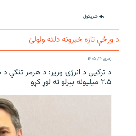
شريکول
د ورځې تازه خبرونه دلته ولولئ
زمری ۱۴, ۱۴۰۵
د ترکیې د انرژۍ وزیر: د هرمز تنګي د 
۲.۵ میلیونه بېرلو ته لوړ کړو