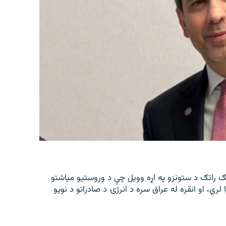
تګ راتګ د ستونزو په اړه وویل چې د وروستیو میاشتو
ا لري، او انقره له عراق سره د انرژۍ د صادراتو د نویو