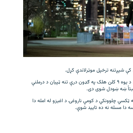
کې شپږتنه ترخپل موټرلاندې کړل.
د اسوشیتید پرس خبري آژانس د راپورله په دې پیښه کې د یوه ۹ کلن هلک په ګډون درې تنه ټپیان د درملنې
بتاً ښه ښودل شوی دی.
ه ټکسي چلوونکي د کومې ناروغۍ د اغیزو له امله دا
سه دا مسله نه ده تایید شوې.