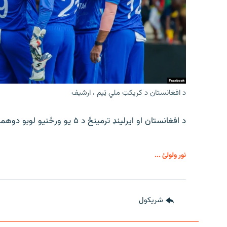
د افغانستان د کریکټ ملي ټیم ، ارشیف
د افغانستان او ایرلینډ ترمینځ د ۵ یو ورځنیو لوبو دوهمه لوبه د جمعې په ورځ ترسره کیږي.
نور ولولئ ...
شريکول