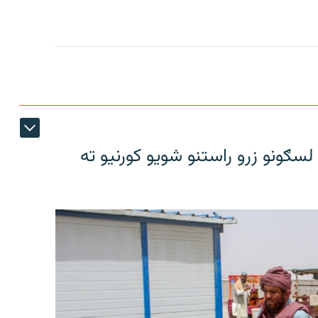
سګونو زرو راستنو شویو کورنیو ته