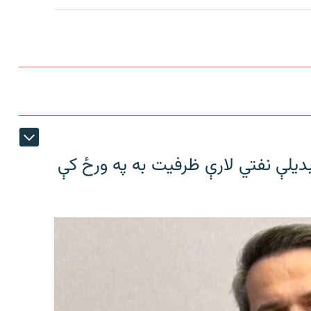
بدیلې نفتي لارې ظرفیت به په ورځ کې