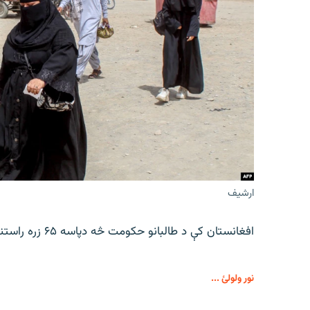
ارشیف
افغانستان کې د طالبانو حکومت څه دپاسه ۶۵ زره راستنوشویو کورنیو ته د استوګنې د نمرو د توزیع خبر ورکوي.
نور ولولئ ...