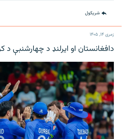
شريکول
زمری ۱۴, ۱۴۰۵
دافغانستان او ایرلنډ د چهارشنبې د ک