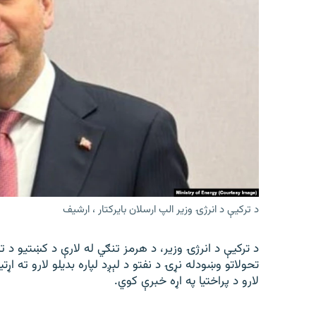
د ترکیې د انرژۍ وزیر الپ ارسلان بایرکتار ، ارشیف
د ترکیې د انرژۍ وزیر، د هرمز تنګي له لارې د کښتیو د 
تحولاتو وښودله نړۍ د نفتو د لېږد لپاره بدیلو لارو ته اړتی
لارو د پراختیا په اړه خبرې کوي.