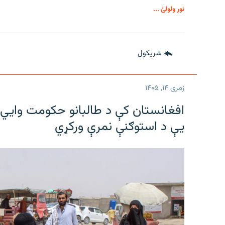
نور ولولئ ...
شريکول
زمری ۱۴, ۱۴۰۵
افغانستان کې د طالبانو حکومت وايي ل
یې د استوګنې نمرې ورکړي