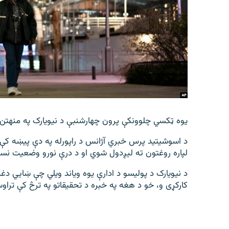
اړیکه
یوه ټکسي چلوونکې پرون چهارشنبې د نیویارک په منهتن 
لپاره روغتون ته لیږدول شوي او د درې نورو وضعیت نس
د نیویارک د پولیسو د ادارې یوه ویاند ویلي چې ښایي دغ
کارکړی و، خو د هغه په خبره د تحقیقاتو په ترڅ کې تراو