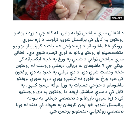
د افغاني سرې میاشتې ټولنه وایي، له کله چې د زړه ناروغیو
روغتون په کابل کې پرانستل شوی، تراوسه د زړه سوري
لرونکو ۲۸ ماشومانو د زړه جراحي عملیات د کورنیو او بهرنیو
متخصصینو او روغتیا پالانو له لوري ترسره شوي دي. افغاني
سرې میاشتې ټولنې د شنبې په ورځ په خپله ایکسپاڼه کې
لیکلي چې ۹ ماشومان له بریالۍ درملنې وروسته له روغتون
څخه رخصت شوي دي. د دې ټولنې په خبره په دې روغتون
کې هره ورځ له څلورو نه ترشپږو پورې د زړه سوري لرونکو
ماشومانو د جراحي عملیات په وړیا توګه ترسره کیږي. په
کابل کې د سرې میاشتې اړوند دا روغتون په دې وروستیو
کې د زړه سوري ناروغانو د تخصصي درملنې په موخه
پرانیستل شوی، څو اړمن ناروغان په هېواد کې دننه له وړیا
تخصصي روغتیايي خدمتونو برخمن شي.