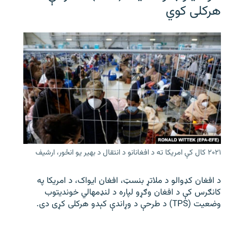
هرکلی کوي
۲۰۲۱ کال کې امریکا ته د افغانانو د انتقال د بهیر یو انځور، ارشیف
د افغان کډوالو د ملاتړ بنسټ، افغان ایواک، د امریکا په
کانګرس کې د افغان وګړو لپاره د لنډمهالي خوندیتوب
وضعیت (TPS) د طرحې د وړاندې کېدو هرکلی کړی دی.