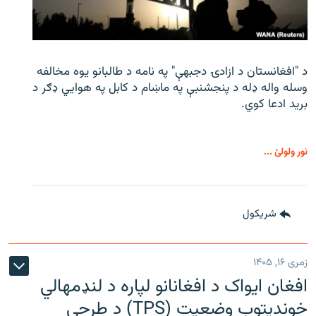
د "افغانستان د ازادۍ دجبهې" په نامه د طالبانو یوه مخالفه
وسله واله ډله د پنجشنبې په ماښام د کابل په هوايي ډګر د
برید ادعا کوي.
نور ولولئ ...
شريکول
زمری ۱۶, ۱۴۰۵
افغان ایواک د افغانانو لپاره د لنډمهالي
خوندیتوب وضعیت (TPS) د طرحې