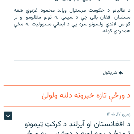
د طالبانو د حکومت مرستیال ویاند محمود غزنوي هغه
مسلمان افغان بللی چې د سیمې له ټولو مظلومو او تر
ګواښ لاندې ولسونو سره یې د ایماني مسوولیت له مخې
همدردي کوله.
شريکول
د ورځې تازه خبرونه دلته ولولئ
زمری ۱۷, ۱۴۰۵
د افغانستان او آیرلنډ د کرکټ ټیمونو