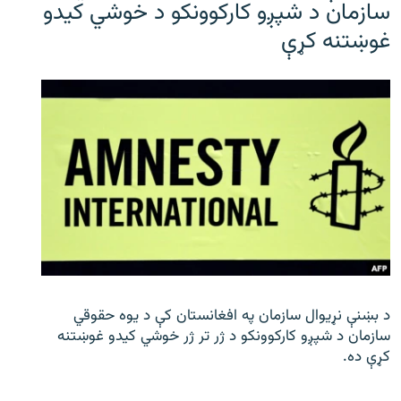
سازمان د شپږو کارکوونکو د خوشي کیدو
غوښتنه کړې
د بښنې نړیوال سازمان په افغانستان کې د یوه حقوقي
سازمان د شپږو کارکوونکو د ژر تر ژر خوشي کیدو غوښتنه
کړې ده.