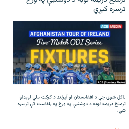
ترمنځ دریمه لوبه د دوشنبې په ورځ
ترسره کیږي
ټاکل شوې چې د افغانستان او آیرلنډ د کرکټ ملي لوبډلو
ترمنځ دریمه لوبه د دوشنبې په ورځ په بلفاست کې ترسره
شي.