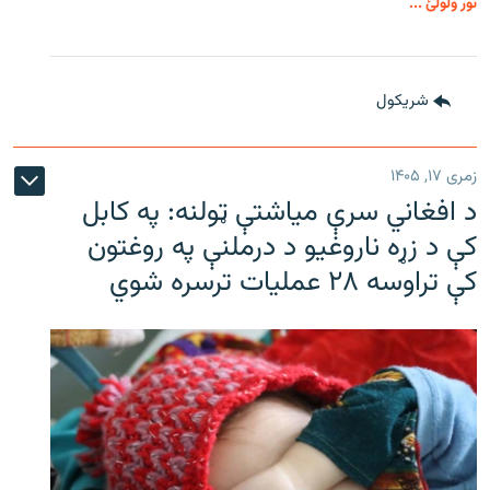
نور ولولئ ...
شريکول
زمری ۱۷, ۱۴۰۵
د افغاني سرې میاشتې ټولنه: په کابل
کې د زړه ناروغیو د درملنې په روغتون
کې تراوسه ۲۸ عملیات ترسره شوي