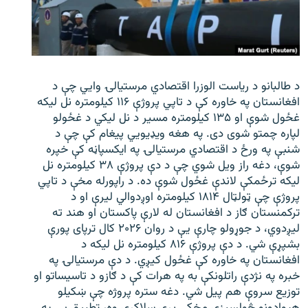
د طالبانو د ریاست الوزرا اقتصادي مرستیالۍ وایي چې د
افغانستان په خاوره کې د تاپي پروژې ۱۱۶ کیلومتره نل لیکه
غځول شوې او ۱۳۵ کیلومتره مسیر د نل لیکي د غځولو
لپاره چمتو شوی دی. په هغه ویډیویي پیغام کې چې د
شنبې په ورځ د اقتصادي مرستیالۍ په ایکسپاڼه کې خپره
شوې، دغه راز ویل شوي چې د دې پروژې ۳۸ کیلومتره نل
لیکه ترځمکې لاندې غځول شوې ده. د راپورله مخې د تاپي
پروژې چې ټولټال ۱۸۱۴ کیلومتره اوږدوالي لیرې او د
ترکمنستان ګاز د افغانستان له لارې پاکستان او هند ته
لیږدوي، د جوړولو چارې یې د روان ۲۰۲۶ کال ترپای پورې
بشپړې شي. د دې پروژې ۸۱۶ کیلومتره نل لیکه د
افغانستان په خاوره کې غځول کیږي. د دې مرستیالۍ په
خبره په نژدې راتلونکې به په هرات کې د ګازو د تاسیساتو او
توزیع سروې هم پیل شي. دغه ستره پروژه چې ښکیلو
هیوادونو څولسیزې مخکې پرې سلاکړې وه، تطبیق یې په