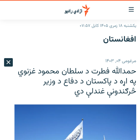
اسرسۍ
ړ
یکشنبه ۱۸ زمری ۱۴۰۵ کابل ۰۷:۵۷
ېنکونه
کورپاڼه
افغانستان
صلي
راپورونه
تن
خبرونه
افغانستان
ه
مرغومی ۰۴, ۱۴۰۳
رتلل
د خپرونو جدول
سیمه
افغانستان
حمدالله فطرت د سلطان محمود غزنوي
صلي
مرکې
نړۍ
منځنی ختیځ
ېنو
په اړه د پاکستان د دفاع د وزیر
ه
څرګندونې غندلې دي
اونیزې خپرونې
نړۍ
رتلل
انځوریزه برخه
ټون
ورزش
اڼې
ه
د کډوالۍ بحران
راجعه
'کووېډ-۱۹'