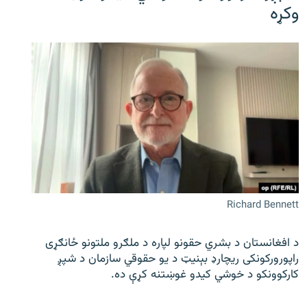
وکړه
Richard Bennett
د افغانستان د بشري حقونو لپاره د ملګرو ملتونو ځانګړی
راپورورکونکی ریچارډ بېنیټ د یو حقوقي سازمان د شپږ
کارکوونکو د خوشي کیدو غوښتنه کړې ده.