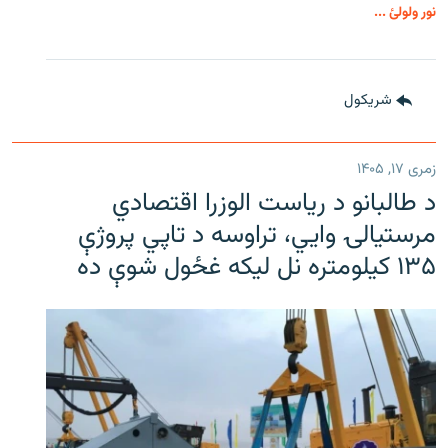
نور ولولئ ...
شريکول
زمری ۱۷, ۱۴۰۵
د طالبانو د ریاست الوزرا اقتصادي
مرستیالۍ وایي، تراوسه د تاپي پروژې
۱۳۵ کیلومتره نل لیکه غځول شوې ده