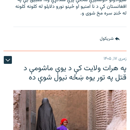
افغانستان کې د نا امنیو او ځینو نورو دلایلو له کلونه کلونه
له ځنډ سره مخ شوی و.
شريکول
زمری ۱۷, ۱۴۰۵
په هرات ولایت کې د یوې ماشومې د
قتل په تور یوه ښځه نیول شوې ده