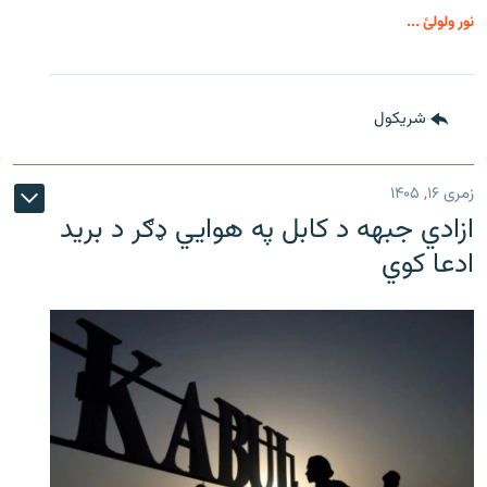
نور ولولئ ...
شريکول
زمری ۱۶, ۱۴۰۵
ازادي جبهه د کابل په هوايي ډګر د برید
ادعا کوي