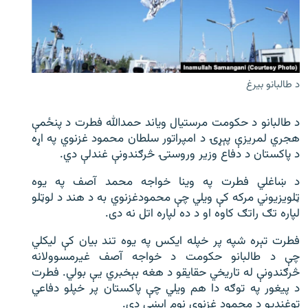
اړیکه
دري پاڼه
Azadi English
د طالبانو بیرغ
راسره ملګري شئ
د طالبانو د حکومت مرستیال ویاند حمدالله فطرت د پنځمې
هجري لمریزې پېړۍ د امپراتور سلطان محمود غزنوي په اړه
د پاکستان د دفاع وزیر وروستۍ څرګندونې غندلې دي.
د ازادې اروپا/ ازادي راډيو ټولې پاڼې
د ښاغلي فطرت په وینا خواجه محمد آصف په یوه
ټلویزیوني مرکه کې ویلي چې محمودغزنوي به د هند د لوټلو
لپاره تګ راتګ کاوه او د ده لپاره اتل نه دی.
فطرت تېره شپه پر خپله ایکس په یوه تند بیان کې لیکلي
چې د طالبانو حکومت د خواجه آصف غیرمسوولانه
څرګندونې له تاریخي حقایقو د هغه بېخبري یې بولي. فطرت
د پیغور په توګه دا هم ویلي چې پاکستان پر خپلو دفاعي
توغندیو د محمود غزنوي نوم ایښی دی.