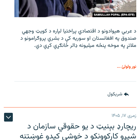
د عربي هېوادونو د اقتصادي پراختیا لپاره د کویټ وجهي
صندوق په افغانستان او سوریه کې د بشري پروګرامونو د
ملاتړ په موخه پنځه میلیونه ډالر ځانګړي کړي دي.
نور ولولئ ...
شريکول
زمری ۱۷, ۱۴۰۵
ریچارډ بېنیټ د یو حقوقي سازمان د
شپږو کارکوونکو د خوشي کیدو غوښتنه