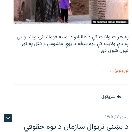
په هرات ولایت کې د طالبانو د امینه قوماندانۍ ویاند وايي،
په دې ولایت کې یوه ښځه د یوې ماشومې د قتل په تور
نیول شوی دی.
نور ولولئ ...
شريکول
زمری ۱۷, ۱۴۰۵
د بښنې نړیوال سازمان د یوه حقوقي