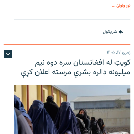
نور ولولئ ...
شريکول
زمری ۱۷, ۱۴۰۵
کویټ له افغانستان سره دوه نیم
میلیونه ډالره بشري مرسته اعلان کړې