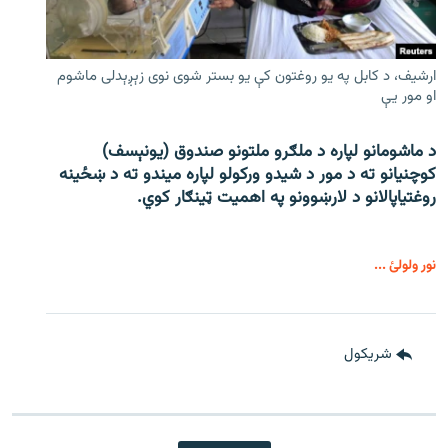
ارشیف، د کابل په یو روغتون کې یو بستر شوی نوی زېږېدلی ماشوم
او مور یې
د ماشومانو لپاره د ملګرو ملتونو صندوق (یونېسف)
کوچنیانو ته د مور د شیدو ورکولو لپاره میندو ته د ښځینه
روغتیاپالانو د لارښوونو په اهمیت ټینګار کوي.
نور ولولئ ...
شريکول