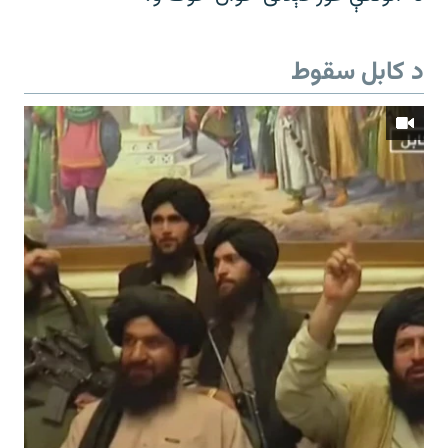
د کابل سقوط