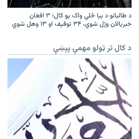
د طالبانو د بیا ځلي واک یو کال؛ ۳ افغان
خبریالان وژل شوي، ۳۴ توقیف او ۱۳ وهل شوي
د کال تر ټولو مهمې پېښې