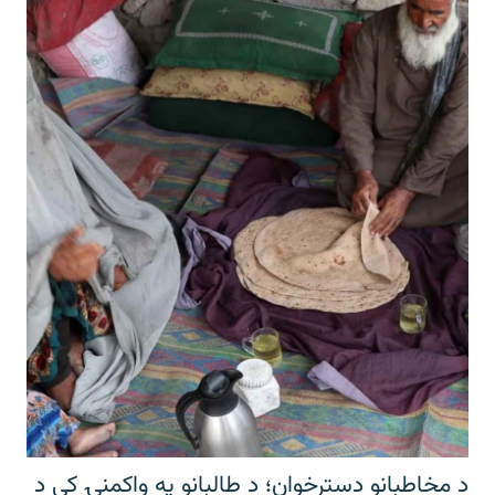
د مخاطبانو دسترخوان؛ د طالبانو په واکمنۍ کې د