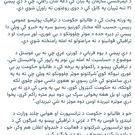
د ایمرجنسي سازمان په بیان کې دغه شان راغلي، چې د دې پیښې
۲۱ تنه ټپیان په کابل کې د دوی روغتون ته راوړل شوي دي.
په ورته وخت کې د طالبانو حکومت د ترافیک پولیسو عمومي
رییس، حسیب الله مختار کورنیو رسنیو سره په خبرو کې ویلي دا
پيښې تر ډیره حده د موتړ چلوونکو د بې غورۍ، لوړ سرعت او د
ترافیکي قوانینو د نه مراعتولو له امله رامنځته شوې دي.
د دې پيښې د یوه قرباني د کورنۍ غړي چې نه یې غوښتل د
موضوع د حساسیت له امله یې نوم په راپور کې واخیستل شي،
د ترافیکي پيښو د راکمولو په برخه کې د طالبانو حکومت پر بې
غورۍ نیوکه کوي"شرکتونو موټر چلوونکو ته ویلي چې ته به په
درې ساعتونو کې ځان رسوې نو هغوی داسې موټر چلوي لکه
الوتکه، نه حکومت کنټرول کوي، نه یې په وس کې دی نه یې
کوي، او بل هغه پخوانی سړک یې دوه نیم متره راکم کړی، پخوا
درې موټره تیریده اوس دوه موټر نه شي تیریدای."
خو د طالبانو د حکومت د ترانسپورت او هوايي چلند وزارت د
لیندۍ یا قوس په ۲۹ د غزني د ترافیکي پېښو په غبرګون کې د
دوو ترانسپورتي شرکتونو د فعاليت د ځنډولو اعلان هم وکړ، خو
د یادو شرکتنو نومونه یې نه دي څرګند کړي.