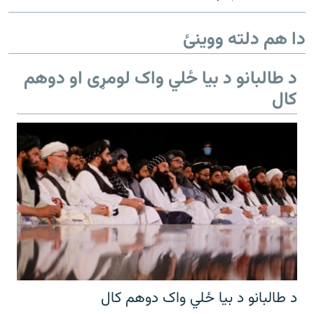
دا هم دلته ووینئ
د طالبانو د بیا ځلي واک لومړی او دوهم
کال
د طالبانو د بیا ځلي واک دوهم کال