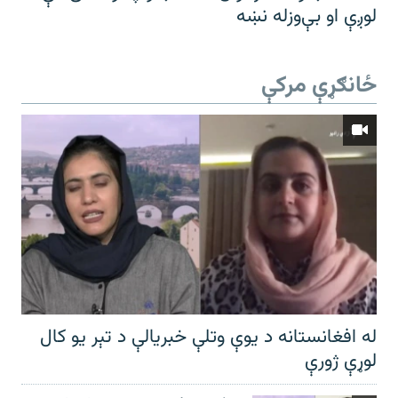
لوږې او بې‌وزله نښه
ځانګړې مرکې
له افغانستانه د یوې وتلې خبریالې د تېر يو کال
لوړې ژورې