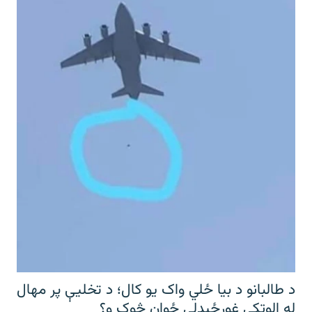
د طالبانو د بیا ځلي واک یو کال؛ د تخلیې پر مهال
له الوتکې غورځېدلی ځوان څوک و؟