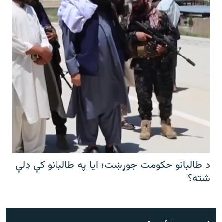
د طالبانو حکومت جوړښت؛ ایا په طالبانو کې ډلې
شته؟