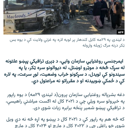
اړیکه
دري پاڼه
Azadi English
د لیندۍ په ۲۹مه کابل کندهار پر لویه لاره په غزني ولایت کې د یوه بس
ټکر درنه مرګ ژوبله واړوله
راسره ملګري شئ
ایمرجنسي روغتیايي سازمان وايي، د ډېری ترافیکي پېښو علتونه
له سړک څخه د موټرو اوښتل، له دیوالونو سره ټکر، یا په
د ازادې اروپا/ ازادي راډيو ټولې پاڼې
سیندونو کې لویدل، د سړکونو خراب وضعیت، لوړ سرعت، په لاره
کې د ځمکې ښوییدنه او د مقرراتو نه مراعتول دي.
دغه بشرپاله روغتیايي سازمان پرون(د لیندۍ ۲۹مه) د یوه راپور
په خپرولو سره ویلي چې د ۲۰۲۱ کال له اګست میاشتې راهیسې،
د ترافیکي پيښو شمیر پنځه برابره زیات شوی دی.
که څه هم په راپور کې د ۲۰۲۱ کال د پېښو په اړه څه نه دي ویل
شوي خو راغلي چې د ۲۰۲۲ کال د مارچ او ۲۰۲۴ کال د مارچ