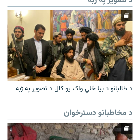
د تصویر په ژبه
د طالبانو د بیا ځلي واک یو کال د تصویر په ژبه
د مخاطبانو دسترخوان