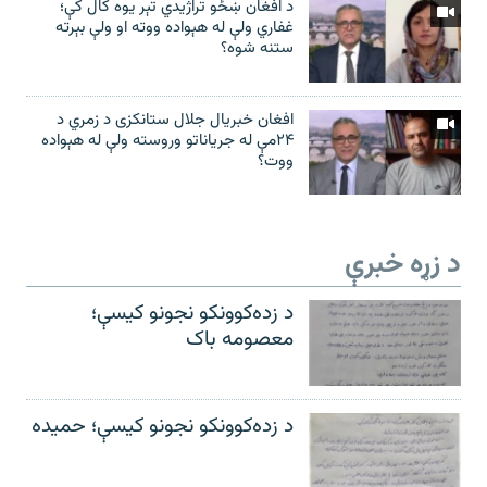
د افغان ښځو تراژیدي تېر یوه کال کې؛
غفاري ولې له هېواده ووته او ولې بېرته
ستنه شوه؟
افغان خبریال جلال ستانکزی د زمري د
۲۴مې له جریاناتو وروسته ولې له هېواده
ووت؟
د زړه خبرې
د زده‌کوونکو نجونو کیسې؛
معصومه باک
د زده‌کوونکو نجونو کیسې؛ حمیده