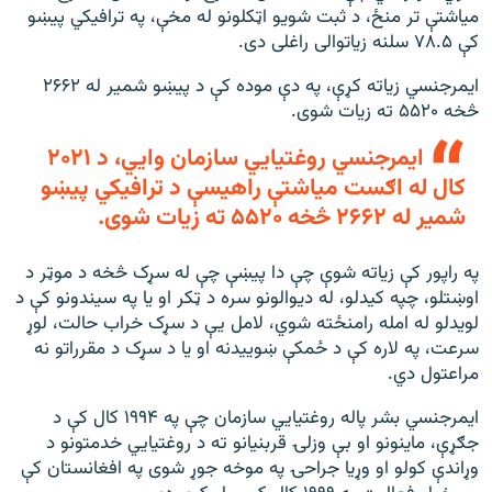
میاشتې تر منځ، د ثبت شویو اټکلونو له مخې، په ترافیکي پیښو
کې ۷۸.۵ سلنه زیاتوالی راغلی دی.
ایمرجنسي زیاته کړې، په دې موده کې د پيښو شمیر له ۲۶۶۲
څخه ۵۵۲۰ ته زیات شوی.
ایمرجنسي روغتیايي سازمان وايي، د ۲۰۲۱
کال له اګست میاشتې راهیسې د ترافیکي پيښو
شمیر له ۲۶۶۲ څخه ۵۵۲۰ ته زیات شوی.
په راپور کې زیاته شوې چې دا پيښې چې له سړک څخه د موټر د
اوښتلو، چپه کیدلو، له دیوالونو سره د ټکر او یا په سیندونو کې د
لویدلو له امله رامنځته شوي، لامل یې د سړک خراب حالت، لوړ
سرعت، په لاره کې د ځمکې ښوییدنه او یا د سړک د مقرراتو نه
مراعتول دي.
ایمرجنسي بشر پاله روغتیايي سازمان چې په ۱۹۹۴ کال کې د
جګړې، ماینونو او بې وزلۍ قربنیانو ته د روغتیايي خدمتونو د
وړاندې کولو او وړیا جراحۍ په موخه جوړ شوی په افغانستان کې