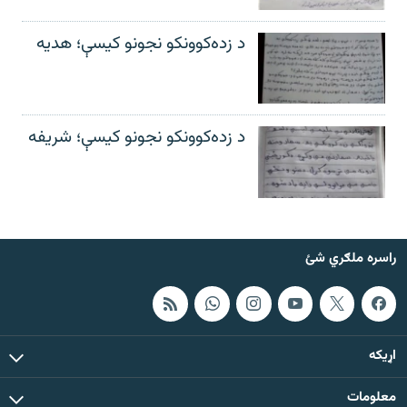
د زده‌کوونکو نجونو کیسې؛ هدیه
د زده‌کوونکو نجونو کیسې؛ شریفه
راسره ملګري شئ
اړيکه
معلومات