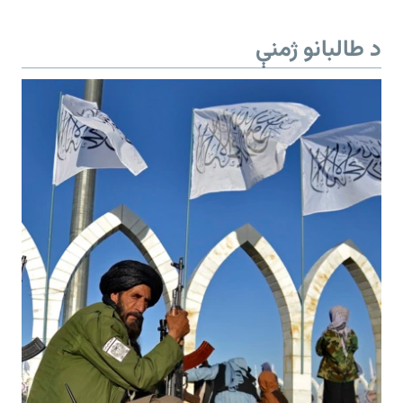
د طالبانو ژمنې