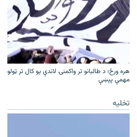
هره ورځ؛ د طالبانو تر واکمنۍ لاندې یو کال تر ټولو
مهمې پېښې
تخلیه