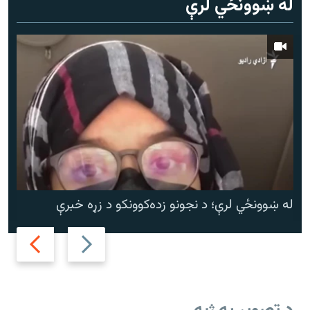
له ښوونځي لرې
له ښوونځي لرې؛ د نجونو زده‌کوونکو د زړه خبرې
Next
Previous
slide
slide