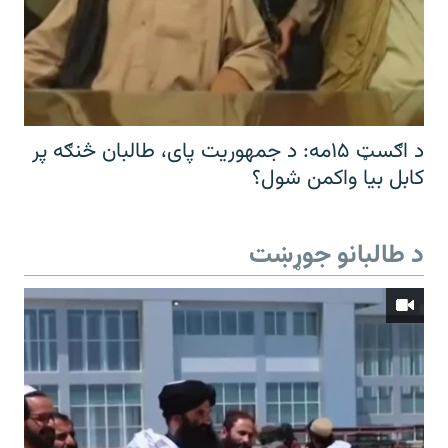
د اګسټ ۱۵مه: د جمهوریت پای، طالبان څنګه پر
کابل بیا واکمن شول؟
د طالبانو جوړښت