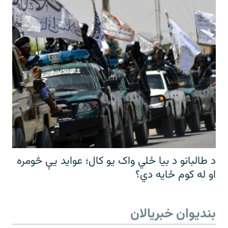
د طالبانو د بیا ځلي واک یو کال؛ عواید یې څومره
او له کوم ځایه دي؟
بندیوان خبریالان