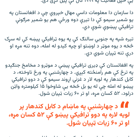
یې خپل فعالیت په ۱۹۹۹ کال کې پیل کړی دی.
دا سازمان دا معلومات داسې مهال خپروي چې د افغانستان په
یو شمیر سیمو کې دا تیرې دوه ورځې هم یو شمیر مرګونې
ترافیکي پيښوې شوې دي.
تیره شپه په جنوبي سالنګ کې په یوه ټرافیکي پیښه کې له سړک
څخه د یوه موټر د اوښتو او چپه کیدو له امله، دوه تنه مړه او
درې تنه ټپیان شوي دي.
په افغاتستان کې ډیری ترافیکي پیښې د موټرو د مخامخ جنګېدو
په ترڅ کې هم رامنځته کېږي. د چهارشنبې په ورځ ناوخته، د
کابل کندهار په لویه لار د غزني اړوند سیمو کې د دوو ترافیکي
پيښو له امله چې له یو بل څخه یې شاوخوا ۱۵ کیلومتره واټن
درلود، ۵۲ کسان مړه، او تر ۶۰ زیات ټپيان شول.
د چهارشنبې په ماښام د کابل کندهار پر
لویه لاره په دوو ترافیکي پيښو کې ۵۲ کسان مړه،
او تر ۶۰ زیات ټپيان شول.