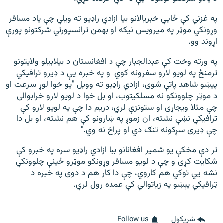
په غزني کې ځايي خبریالانو بیا ازادي راډیو ته ویلي چې یاد مسافر
وړونکي موټر په میرویس نیکه او بهمن ترانسپورتي شرکتونو پورې
اړوند وو.
په ورته وخت کې عبدالجبار چې د افغانستان د بیلابیلو ولایتونو
ترمنځ په لویو لارو سفرونه کوي او په خبره یې د ډیرو ترافیکي
پيښو شاهد پاتې شوی، ازادي راډیو ته وویل "یو خوا لوړ سرعت او
د موټر چلوونکو نه مسلکیتوب، او بل خوا د لویو لارو خرابوالی
چې مثلا ویجاړی او ستونزې لري، دریم دا چې په لویو لارو کې
ترافیکي نښې نشته، ان زموږ په ښارونو کې هم نشته، او بل دا
چې ډیری سړکونه تنګ دي او پراخ نه وي."
تر دې مخکې یو شمیر افغانانو بیا ازادي راډيو سره په خبرو کې
شکایت کړی و چې د لویو مسافر وړونکو موټرو ځینې چلوونکي
نشه يي توکي هم کاروي، چې دا کار هم د دوی په خبره د
ټرافیکي پېښو په زیاتوالي کې عمده رول لري.
شريکول
Follow us