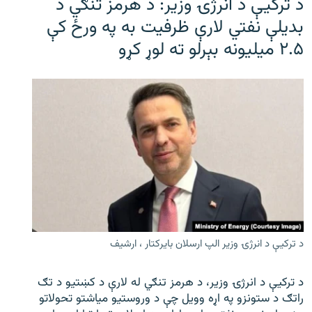
د ترکیې د انرژۍ وزیر: د هرمز تنګي د
بدیلې نفتي لارې ظرفیت به په ورځ کې
۲.۵ میلیونه بېرلو ته لوړ کړو
د ترکیې د انرژۍ وزیر الپ ارسلان بایرکتار ، ارشیف
د ترکیې د انرژۍ وزیر، د هرمز تنګي له لارې د کښتیو د تګ
راتګ د ستونزو په اړه وویل چې د وروستیو میاشتو تحولاتو