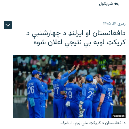
شريکول
زمری ۱۴, ۱۴۰۵
دافغانستان او ایرلنډ د چهارشنبې د
کریکټ لوبه بې نتیجې اعلان شوه
د افغانستان د کریکټ ملي ټیم ، ارشیف