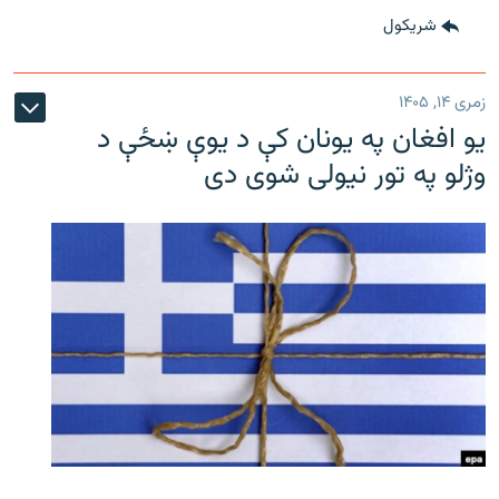
شريکول
زمری ۱۴, ۱۴۰۵
یو افغان په یونان کې د یوې ښځې د
وژلو په تور نیولی شوی دی