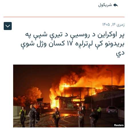
شريکول
زمری ۱۴, ۱۴۰۵
پر اوکراین د روسیې د تیرې شپې په
بریدونو کې لږترلږه ۱۷ کسان وژل شوې
دي