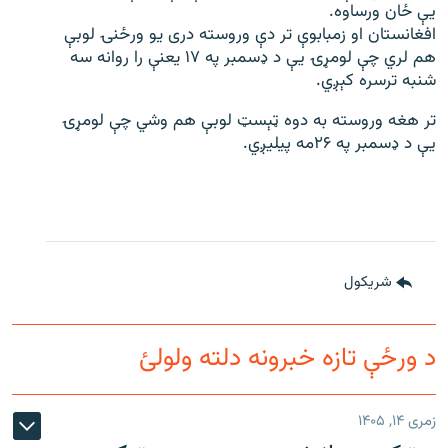
یې ځان ورساوه.
افغانستان او زمبابوې تر دې وروسته دری یو ورځنۍ لوبې
هم لري چې لومړۍ یې د ډسمبر په ۱۷ یعنې را روانه سه
شنبه ترسره کېږي.
تر هغه وروسته به دوه ټېسټ لوبې هم وشي چې لومړۍ
یې د ډسمبر په ۲۶مه پیلیږي.
شريکول
د ورځې تازه خبرونه دلته ولولئ
زمری ۱۴, ۱۴۰۵