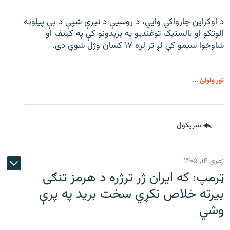
د اوکراین چارواکي وایي، د روسیې د تیرې شپې د بې‌ پیلوټه
الوتکو او بالستیک توغندیو په بریدونو کې په کییف او
شاوخوا سیمو کې لږ تر لږه ۱۷ کسان وژل شوي دي.
نور ولولئ ...
شريکول
زمری ۱۴, ۱۴۰۵
ټرمپ: که ایران ژر ترژره د هرمز تنګی
بیرته خلاص نکړي سخت برید په پرې
وشي