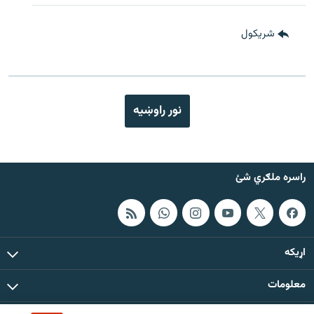
شريکول
نور راوښيه
راسره ملګري شئ
اړيکه
معلومات