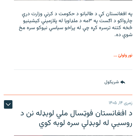
په افغانستان کې د طالبانو د حکومت د کرنې وزارت درې
چارواکو د اګست په ۳مه د ملډاویا له پلازمینې کیشینیو
څخه کتنه ترسره کړه چې له پراخو سیاسي نیوکو سره مخ
شوې ده.
نور ولولئ ...
شريکول
زمری ۱۴, ۱۴۰۵
د افغانستان فوټسال ملي لوبډله نن د
روسیې له لوبډلې سره لوبه کوي