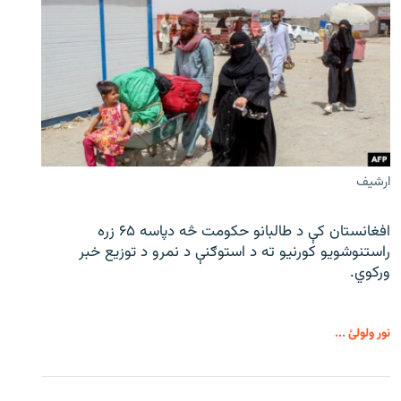
ارشیف
افغانستان کې د طالبانو حکومت څه دپاسه ۶۵ زره
راستنوشویو کورنیو ته د استوګنې د نمرو د توزیع خبر
ورکوي.
نور ولولئ ...