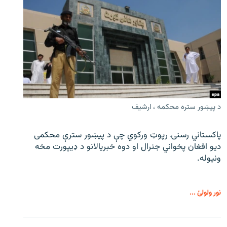
د پیښور ستره محکمه ، ارشیف
پاکستاني رسنۍ رپوټ ورکوي چې د پیښور سترې محکمی
دیو افغان پخواني جنرال او دوه خبریالانو د ډیپورت مخه
ونیوله.
نور ولولئ ...