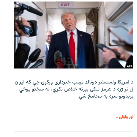
د امریکا ولسمشر ډونالډ ټرمپ خبرداری ورکړی چې که ایران
ژر تر ژره د هرمز تنګی بېرته خلاص نکړي، له سختو پوځي
بریدونو سره به مخامخ شي.
نور ولولئ ...