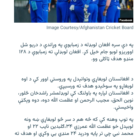
اړیکه
دري پاڼه
Image Courtesy/Afghanistan Cricket Board
Azadi English
په دې سره افغان لوبډله د زمبابوې په وړاندې د دریو شل
راسره ملګري شئ
اووریزو لوبو جام خپل کړ. افغان لوبډلې ته زمبابوې د ۱۲۸
منډو هدف ټاکلی وو.
د ازادې اروپا/ ازادي راډيو ټولې پاڼې
د افغانستان لوبغاړي وتوانېدل په وروستي اوور کې د اوه
لوبغاړو په سوځېدو هدف ته ورسیږي.
د افغانستان لپاره په باولنګ کې لوبډلمشر راشدخان څلور،
نوین الحق، مجیب الرحمن او عظمت الله دوه، دوه وېکټې
واخیستې.
په توپ وهنه کې که څه هم د سر څو لوبغاړي ښه ونه
لوبېدل خو عظمت الله عمرزي ۳۴،ګلبدین نایب ۲۲ او
محمد نبي چې تر پایه ودرېد ۲۴ منډې یې وکړې او هدف ته