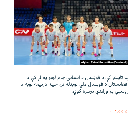
په تایلنډ کې د فوټسال د اسیایي جام لوبو په لړ کې د
افغانستان د فوټسال ملي لوبډله نن خپله درېیمه لوبه د
روسیې پر وړاندې ترسره کوي.
نور ولولئ ...