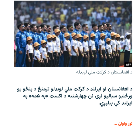
د افغانستان د کرکټ ملي لوبډله
د افغانستان او ایرلنډ د کرکټ ملي لوبډلو ترمنځ د پنځو یو
ورځنیو سیالیو لړۍ نن چهارشنبه د اګسټ «په ۵مه» په
ایرلنډ کې پیلېږي.
نور ولولئ ...