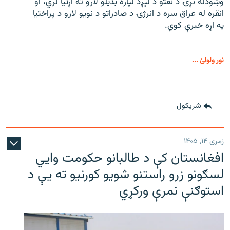
وښودله نړۍ د نفتو د لېږد لپاره بدیلو لارو ته اړتیا لري، او
انقره له عراق سره د انرژۍ د صادراتو د نویو لارو د پراختیا
په اړه خبرې کوي.
نور ولولئ ...
شريکول
زمری ۱۴, ۱۴۰۵
افغانستان کې د طالبانو حکومت وايي
لسګونو زرو راستنو شویو کورنیو ته یې د
استوګنې نمرې ورکړي