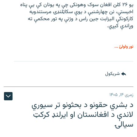
یو ۲۶ کلن افغان سوک‌ وهونکی چې په یونان کې یې پناه
اخیستې، نن چهارشنبې د یوې سکاټلنډۍ مرستندویه
کارکونکې الیزابت جین راس د وژنې په تور محکمې ته
وړاندې کېږي.
نور ولولئ ...
شريکول
زمری ۱۴, ۱۴۰۵
د بشري حقونو د بحثونو تر سیوري
لاندې د افغانستان او ایرلنډ کرکټ
سیالۍ