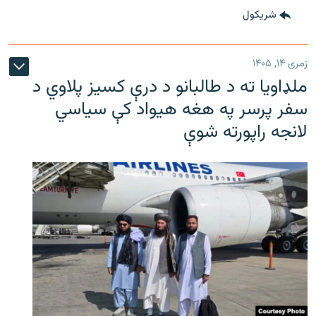
شريکول
زمری ۱۴, ۱۴۰۵
ملډاویا ته د طالبانو د درې کسیز پلاوي د
سفر پرسر په هغه هیواد کې سیاسي
لانجه راپورته شوې