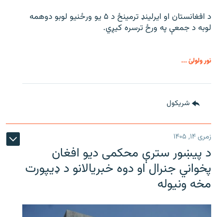
د افغانستان او ایرلینډ ترمینځ د ۵ یو ورځنیو لوبو دوهمه
لوبه د جمعې په ورځ ترسره کیږي.
نور ولولئ ...
شريکول
زمری ۱۴, ۱۴۰۵
د پیښور سترې محکمی دیو افغان
پخواني جنرال او دوه خبریالانو د ډیپورت
مخه ونیوله