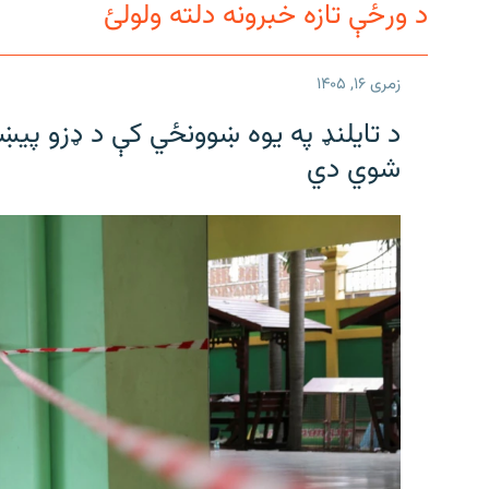
د ورځې تازه خبرونه دلته ولولئ
زمری ۱۶, ۱۴۰۵
شوي دي