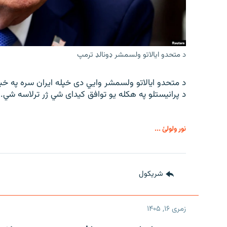
د متحدو ایالاتو ولسمشر ډونالډ ترمپ
د متحدو ایالاتو ولسمشر وايي دی خپله ایران سره په خب
د پرانیستلو په هکله یو توافق کیدای شي ژر ترلاسه شي.
نور ولولئ ...
شريکول
زمری ۱۶, ۱۴۰۵