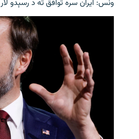
ونس: ایران سره توافق ته د رسېدو لار 