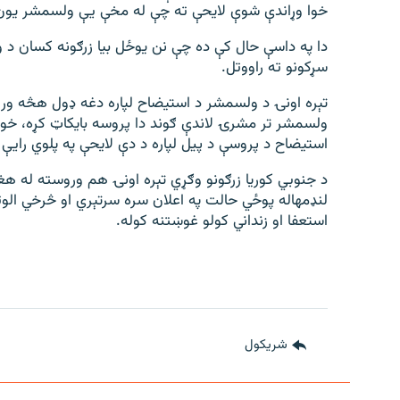
خوا وړاندې شوې لایحې ته چې له مخې یې ولسمشر یون 
دا په داسې حال کې ده چې نن یوځل بیا زرګونه کسان د و
سړکونو ته راووتل.
تېره اونۍ د ولسمشر د استیضاح لپاره دغه ډول هڅه و
استیضاح د پروسې د پیل لپاره د دې لایحې په پلوي رایې 
د جنوبي کوریا زرګونو وګړي تېره اونۍ هم وروسته له ه
لنډمهاله پوځي حالت په اعلان سره سرتېري او څرخي الوت
استعفا او زنداني کولو غوښتنه کوله.
شريکول