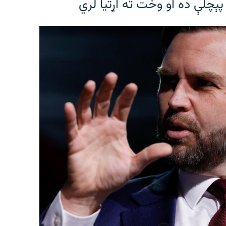
پېچلې ده او وخت ته اړتیا لري