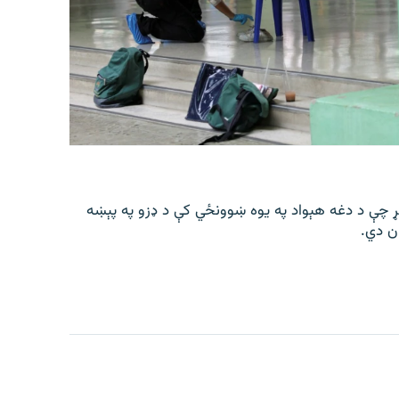
عې په ورځ، د زمري ۱۶مه، اعلان وکړ چې د دغه هېواد په یوه ښوونځي کې د ډزو په پېښه