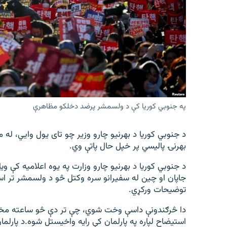
اړیکه
په جنوبي کوریا کې د ولسمشر پرضد دخلکو مظاهرې
د جنوبي کوریا د بهرنیو چارو وزیر چو تای یول وايي، له
بهرنۍ پالیسي پر خپل حال پاتې وي.
د جنوبي کوریا د بهرنیو چارو وزارت په یوه اعلامیه کې ویل
جاپان او چین له سفیرانو سره وکتل څو د ولسمشر تر ا
توضیحات ورکړي.
دا څرګندونې داسې وخت شوي، چې تر دې څو ساعته مخ
استیضاح لپاره په پارلمان کې رایه واخیستل شوه.د پارلما