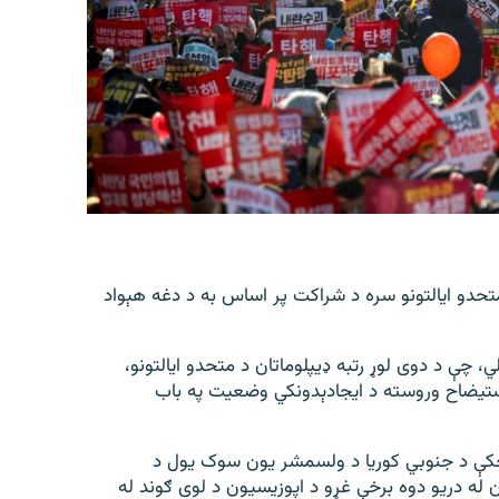
 متحدو ایالتونو سره د شراکت پر اساس به د دغه هېواد
ي، چې د دوی لوړ رتبه ډیپلوماتان د متحدو ایالتونو،
ستیضاح وروسته د ایجادېدونکي وضعیت په باب
کې د جنوبي کوریا د ولسمشر یون سوک یول د
ن له دریو دوه برخې غړو د اپوزیسیون د لوی ګوند له