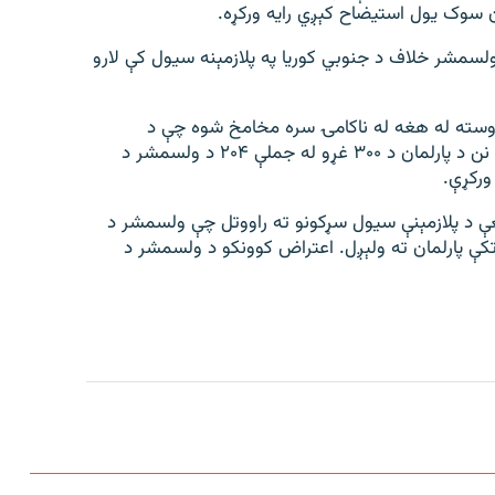
سوک یول استیضاح کېږي رایه ورکړه.
لسمشر خلاف د جنوبي کوریا په پلازمېنه سیول کې لارو
روسته له هغه له ناکامۍ سره مخامخ شوه چې د
ولسمشر تر مشرۍ لاندې ګوند دا پروسه بایکاټ کړه، خو نن د پارلمان د ۳۰۰ غړو له جملې ۲۰۴ د ولسمشر د
ورکړې.
غې د پلازمېنې سیول سړکونو ته راووتل چې ولسمشر د
کې پارلمان ته ولېږل. اعتراض کوونکو د ولسمشر د