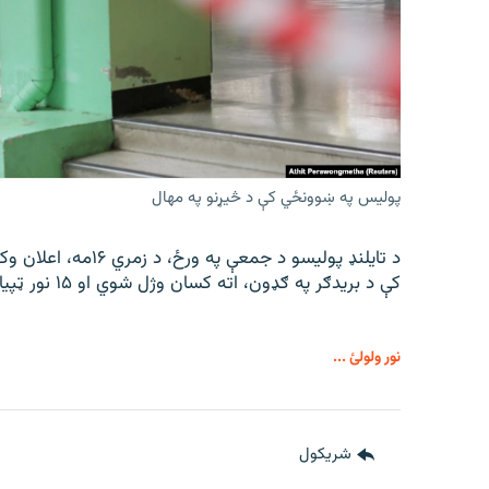
پولیس په ښوونځي کې د څیړنو په مهال
د تایلنډ پولیسو د جم
کې د بریدګر په ګډون، اته کسان وژل شوي او ۱۵ نور ټپیان دي.
نور ولولئ ...
شريکول