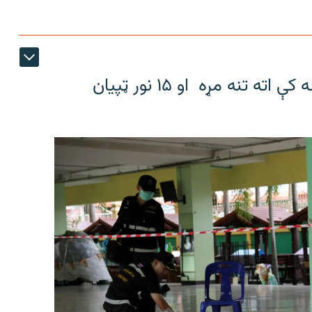
د تایلنډ په یوه ښوونځي کې د ډزو پیښه کې اته تنه مړه او ۱۵ نور ټپیان