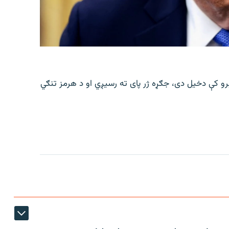
رو کې دخیل دی، جګړه ژر پای ته رسیږي او د هرمز تنګي