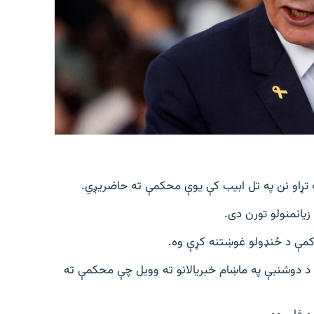
 تړاو نن په تل ابیب کې یوې محکمې ته حاضریږي.
زیانمنولو تورن دی.
کمې د ځنډولو غوښتنه کړې وه.
ي د دوشنبې په ماښام خبریالانو ته وویل چې محکمې ته