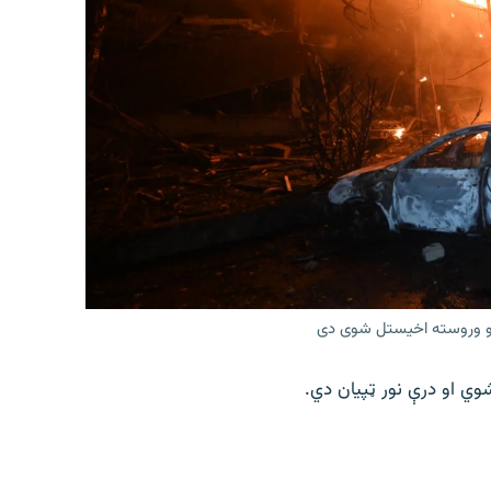
ونو وروسته اخیستل شوی دی
وي او درې نور ټپیان دي.