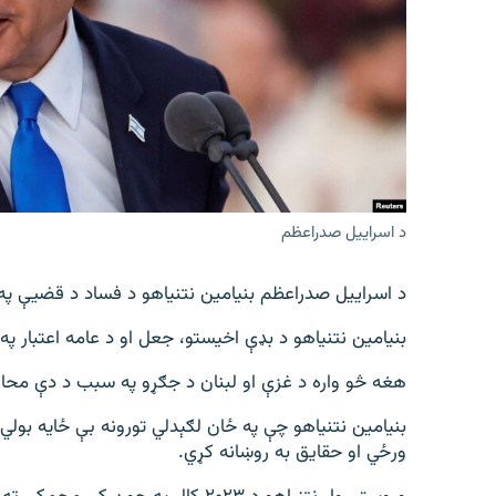
اړیکه
د اسراییل صدراعظم
د اسراییل صدراعظم بنیامین نتنیاهو د فساد د قضیې په
بنیامین نتنیاهو د بډې اخیستو، جعل او د عامه اعتبار په 
هغه څو واره د غزې او لبنان د جګړو په سبب د دې محا
بنیامین نتنیاهو چې په ځان لګېدلي تورونه بې ځایه بول
ورځي او حقایق به روښانه کړي.