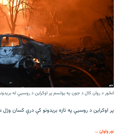
انځور د روان کال د جون په یولسم پر اوکراین د روسیې له برید
پر اوکراین د روسیې په تازه بریدونو کې درې کسان وژل ش
نور ولولئ ...