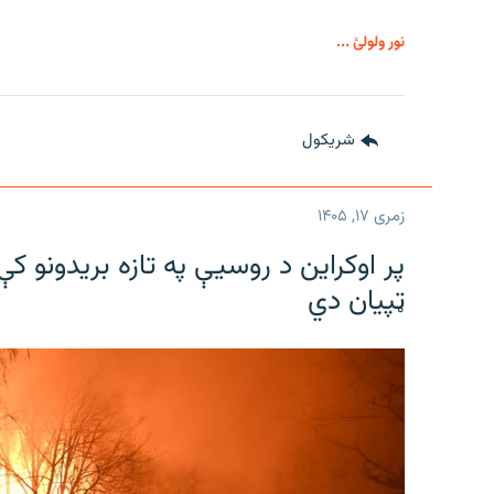
نور ولولئ ...
شريکول
زمری ۱۷, ۱۴۰۵
پر اوکراین د روسیې په تازه بریدونو 
ټپیان دي