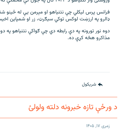
وروستی وار نتنیاهو د ۲۰۲۳ کال په جون کې محمکې ته ورغلی وو.
ډالرو په ارزښت لوکس توکي سیګرټ، زر او شمپاین اخیس
دوه نور تورونه په دې رابطه دي چې ګواکې نتنیاهو په د
مذاکرو هڅه کړې ده.
شريکول
د ورځې تازه خبرونه دلته ولولئ
زمری ۱۷, ۱۴۰۵