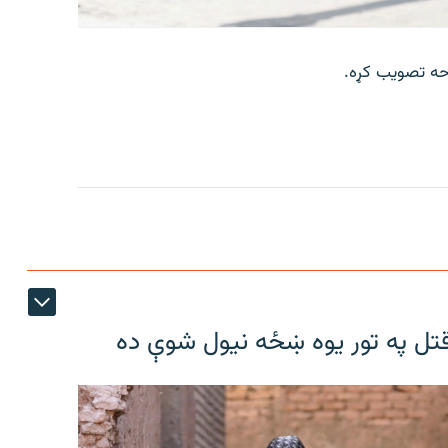
رحه تصویب کړه.
تل په تور یوه ښځه نیول شوې ده