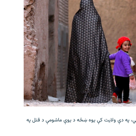
وايي، په دې ولایت کې یوه ښځه د یوې ماشومې د قتل په