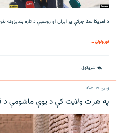
د امریکا سنا جرګې پر ایران او روسیې د تازه بندیزونه ط
نور ولولئ ...
شريکول
زمری ۱۷, ۱۴۰۵
په هرات ولایت کې د یوې ماشومې د ق