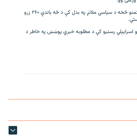
فرانس پرس لیکلي چې نتنیاهو او مېرمن یې له ځینو شتمنو څخه د سیاسي ملاتړ په بدل کې د څه باندې ۲۶۰ زرو
تي.
وو اسراییلي رسنیو کې د مطلوبه خبري پوښښ په خاطر د