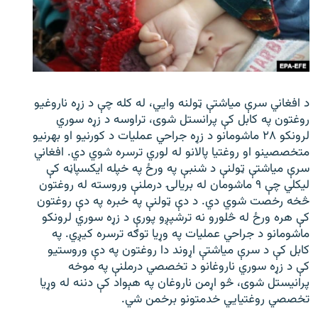
د افغاني سرې میاشتې ټولنه وایي، له کله چې د زړه ناروغیو
روغتون په کابل کې پرانستل شوی، تراوسه د زړه سوري
لرونکو ۲۸ ماشومانو د زړه جراحي عملیات د کورنیو او بهرنیو
متخصصینو او روغتیا پالانو له لوري ترسره شوي دي. افغاني
سرې میاشتې ټولنې د شنبې په ورځ په خپله ایکسپاڼه کې
لیکلي چې ۹ ماشومان له بریالۍ درملنې وروسته له روغتون
څخه رخصت شوي دي. د دې ټولنې په خبره په دې روغتون
کې هره ورځ له څلورو نه ترشپږو پورې د زړه سوري لرونکو
ماشومانو د جراحي عملیات په وړیا توګه ترسره کیږي. په
کابل کې د سرې میاشتې اړوند دا روغتون په دې وروستیو
کې د زړه سوري ناروغانو د تخصصي درملنې په موخه
پرانیستل شوی، څو اړمن ناروغان په هېواد کې دننه له وړیا
تخصصي روغتیايي خدمتونو برخمن شي.