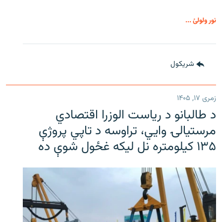
نور ولولئ ...
شريکول
زمری ۱۷, ۱۴۰۵
د طالبانو د ریاست الوزرا اقتصادي
مرستیالۍ وایي، تراوسه د تاپي پروژې
۱۳۵ کیلومتره نل لیکه غځول شوې ده