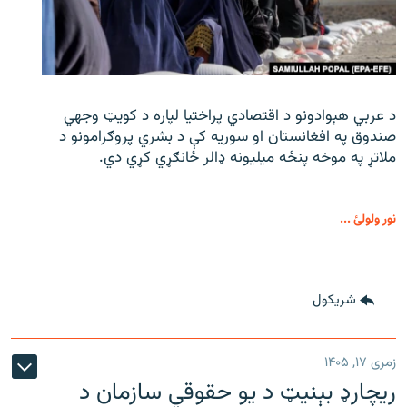
د عربي هېوادونو د اقتصادي پراختیا لپاره د کویټ وجهي
صندوق په افغانستان او سوریه کې د بشري پروګرامونو د
ملاتړ په موخه پنځه میلیونه ډالر ځانګړي کړي دي.
نور ولولئ ...
شريکول
زمری ۱۷, ۱۴۰۵
ریچارډ بېنیټ د یو حقوقي سازمان د