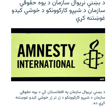
د بښنې نړیوال سازمان د یوه حقوقي
سازمان د شپږو کارکوونکو د خوشي کیدو
غوښتنه کړې
د بښنې نړیوال سازمان په افغانستان کې د یوه حقوقي
سازمان د شپږو کارکوونکو د ژر تر ژر خوشي کیدو غوښتنه
کړې ده.