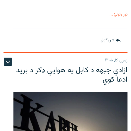
نور ولولئ ...
شريکول
زمری ۱۶, ۱۴۰۵
ازادي جبهه د کابل په هوايي ډګر د برید
ادعا کوي