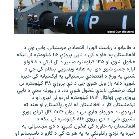
د طالبانو د ریاست الوزرا اقتصادي مرستیالۍ وایي چې د
افغانستان په خاوره کې د تاپي پروژې ۱۱۶ کیلومتره نل لیکه
غځول شوې او ۱۳۵ کیلومتره مسیر د نل لیکي د غځولو
لپاره چمتو شوی دی. په هغه ویډیویي پیغام کې چې د
شنبې په ورځ د اقتصادي مرستیالۍ په ایکسپاڼه کې خپره
شوې، دغه راز ویل شوي چې د دې پروژې ۳۸ کیلومتره نل
لیکه ترځمکې لاندې غځول شوې ده. د راپورله مخې د تاپي
پروژې چې ټولټال ۱۸۱۴ کیلومتره اوږدوالي لیرې او د
ترکمنستان ګاز د افغانستان له لارې پاکستان او هند ته
لیږدوي، د جوړولو چارې یې د روان ۲۰۲۶ کال ترپای پورې
بشپړې شي. د دې پروژې ۸۱۶ کیلومتره نل لیکه د
افغانستان په خاوره کې غځول کیږي. د دې مرستیالۍ په
خبره په نژدې راتلونکې به په هرات کې د ګازو د تاسیساتو او