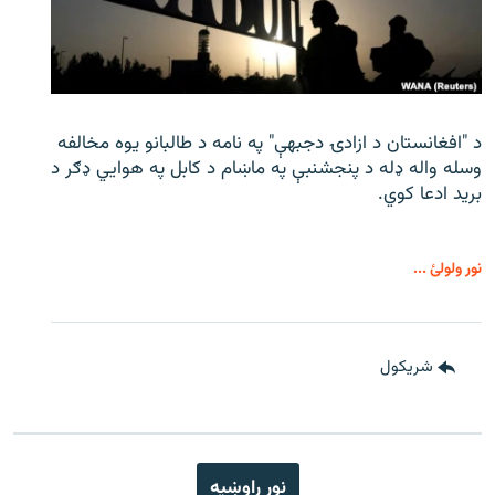
د "افغانستان د ازادۍ دجبهې" په نامه د طالبانو یوه مخالفه
وسله واله ډله د پنجشنبې په ماښام د کابل په هوايي ډګر د
برید ادعا کوي.
نور ولولئ ...
شريکول
نور راوښيه