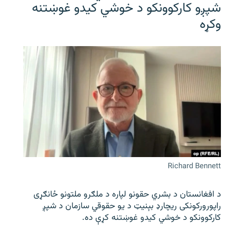
شپږو کارکوونکو د خوشي کیدو غوښتنه
وکړه
Richard Bennett
د افغانستان د بشري حقونو لپاره د ملګرو ملتونو ځانګړی
راپورورکونکی ریچارډ بېنیټ د یو حقوقي سازمان د شپږ
کارکوونکو د خوشي کیدو غوښتنه کړې ده.