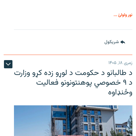
نور ولولئ ...
شريکول
زمری ۱۸, ۱۴۰۵
د طالبانو د حکومت د لوړو زده کړو وزارت
د ۹ خصوصي پوهنتونونو فعالیت
وځنډاوه