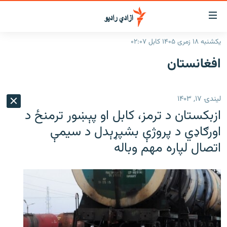
اسرسۍ
ړ
یکشنبه ۱۸ زمری ۱۴۰۵ کابل ۰۲:۰۷
ېنکونه
کورپاڼه
افغانستان
صلي
راپورونه
تن
خبرونه
افغانستان
ه
لیندۍ ۱۷, ۱۴۰۳
رتلل
د خپرونو جدول
سیمه
افغانستان
ازبکستان د ترمز، کابل او پېښور ترمنځ د
صلي
مرکې
نړۍ
منځنی ختیځ
ېنو
اورګاډي د پروژې بشپړېدل د سیمې
ه
اتصال لپاره مهم وباله
اونیزې خپرونې
نړۍ
رتلل
انځوریزه برخه
ټون
ورزش
اڼې
ه
د کډوالۍ بحران
راجعه
'کووېډ-۱۹'