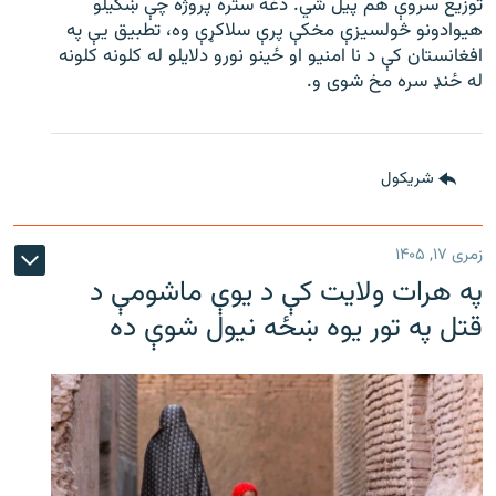
توزیع سروې هم پیل شي. دغه ستره پروژه چې ښکیلو
هیوادونو څولسیزې مخکې پرې سلاکړې وه، تطبیق یې په
افغانستان کې د نا امنیو او ځینو نورو دلایلو له کلونه کلونه
له ځنډ سره مخ شوی و.
شريکول
زمری ۱۷, ۱۴۰۵
په هرات ولایت کې د یوې ماشومې د
قتل په تور یوه ښځه نیول شوې ده