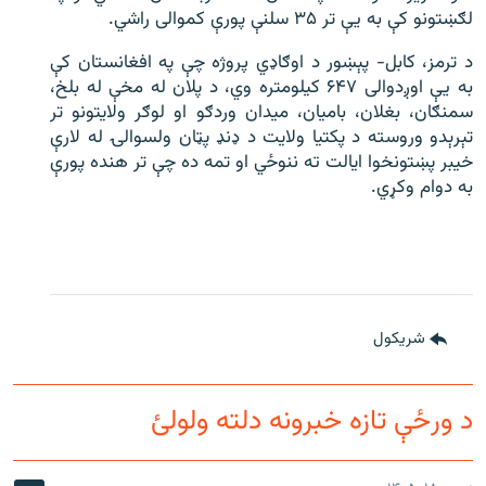
لګښتونو کې به یې تر ۳۵ سلنې پورې کموالی راشي.
د ترمز، کابل- پېښور د اوګاډي پروژه چې په افغانستان کې
به یې اوږدوالی ۶۴۷ کیلومتره وي، د پلان له مخې له بلخ،
سمنګان، بغلان، بامیان، میدان وردګو او لوګر ولایتونو تر
تېرېدو وروسته د پکتیا ولایت د ډنډ پټان ولسوالۍ له لارې
خیبر پښتونخوا ایالت ته ننوځي او تمه ده چې تر هنده پورې
به دوام وکړي.
شريکول
د ورځې تازه خبرونه دلته ولولئ