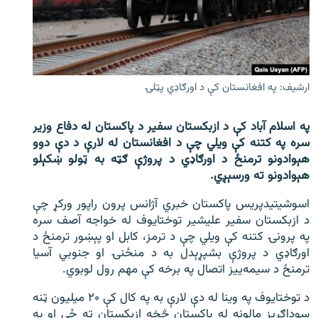
اړیکه
دري پاڼه
Azadi English
ارشیف: په افغانستان کې د اورګاډي پټلۍ
راسره ملګري شئ
په اسلام آباد کې د ازبکستان سفیر د پاکستان له دفاع وزیر
سره په کتنه کې ویلي چې د افغانستان له لارې د دې دوو
هېوادونو ترمنځ د اورګاډي د پروژې ګټه به ټولو ښکېلو
هېوادونو ته ورسېږي.
د ازادې اروپا/ ازادي راډيو ټولې پاڼې
اسوشیتیدپریس پاکستان خبري آژانس پرون راپور ورکړ چې
د ازبکستان سفیر علیشیر توختایوف له خواجه آصف سره
په پرونۍ کتنه کې ویلي چې د ترمز، کابل او پېښور ترمنځ د
اورګاډي د پروژې بشپړېدل به د منځنۍ او جنوبي آسیا
ترمنځ د سیمه‌ییز اتصال په برخه کې مهم رول لوبوي.
د توختایوف په وینا له دې لارې به په کال کې ۲۰ میلیون ټنه
سوداګریز مالونه له پاکستان څخه ازبکستان ته ځي او په