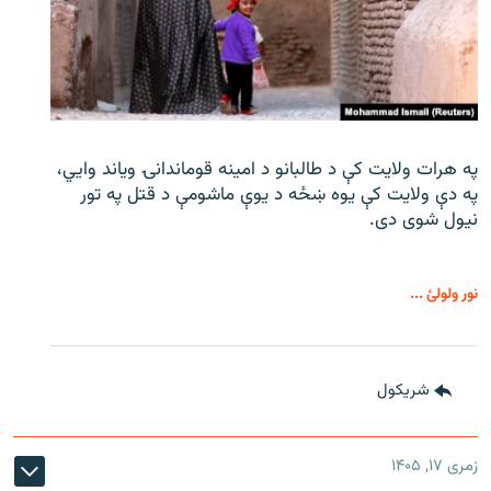
په هرات ولایت کې د طالبانو د امینه قوماندانۍ ویاند وايي،
په دې ولایت کې یوه ښځه د یوې ماشومې د قتل په تور
نیول شوی دی.
نور ولولئ ...
شريکول
زمری ۱۷, ۱۴۰۵