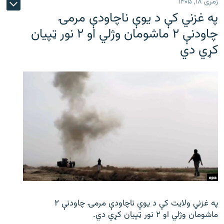
زمری ۱۸, ۱۴۰۵
په غزني کې د یوې ناچاودې مرمۍ
چاودنې ۲ ماشومان وژلي او ۲ نور ټپیان
کړي دي
په غزني ولایت کې د یوې ناچاودې مرمۍ چاودنې ۲
ماشومان وژلي او ۲ نور ټپیان کړي دي.