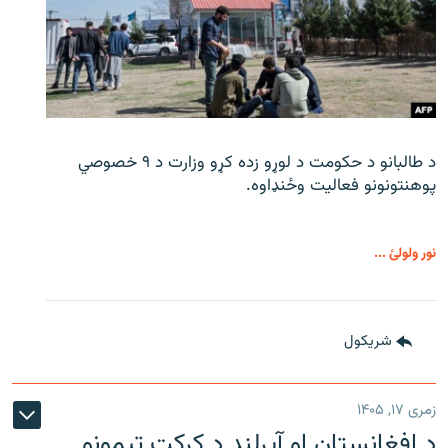
د طالبانو د حکومت د لوړو زده کړو وزارت د ۹ خصوصي
پوهنتونونو فعالیت وځنډاوه.
نور ولولئ ...
شريکول
زمری ۱۷, ۱۴۰۵
د افغانستان او آیرلنډ د کرکټ ټیمونو