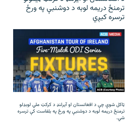
ترمنځ دریمه لوبه د دوشنبې په ورځ
ترسره کیږي
ټاکل شوې چې د افغانستان او آیرلنډ د کرکټ ملي لوبډلو
ترمنځ دریمه لوبه د دوشنبې په ورځ په بلفاست کې ترسره
شي.