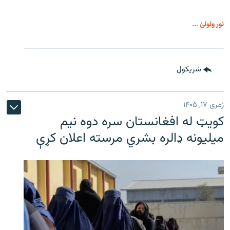
نور ولولئ ...
شريکول
زمری ۱۷, ۱۴۰۵
کویټ له افغانستان سره دوه نیم
میلیونه ډالره بشري مرسته اعلان کړې