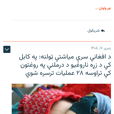
نور ولولئ ...
شريکول
زمری ۱۷, ۱۴۰۵
د افغاني سرې میاشتې ټولنه: په کابل
کې د زړه ناروغیو د درملنې په روغتون
کې تراوسه ۲۸ عملیات ترسره شوي