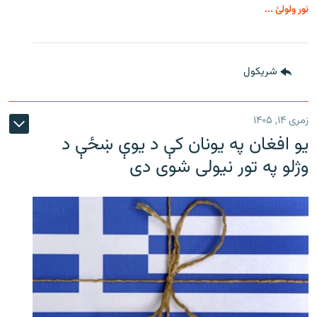
نور ولولئ ...
شريکول
زمری ۱۴, ۱۴۰۵
یو افغان په یونان کې د یوې ښځې د
وژلو په تور نیولی شوی دی