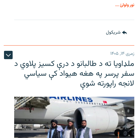
نور ولولئ ...
شريکول
زمری ۱۴, ۱۴۰۵
ملډاویا ته د طالبانو د درې کسیز پلاوي د
سفر پرسر په هغه هیواد کې سیاسي
لانجه راپورته شوې