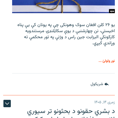
یو ۲۶ کلن افغان سوک‌ وهونکی چې په یونان کې یې پناه
اخیستې، نن چهارشنبې د یوې سکاټلنډۍ مرستندویه
کارکونکې الیزابت جین راس د وژنې په تور محکمې ته
وړاندې کېږي.
نور ولولئ ...
شريکول
زمری ۱۴, ۱۴۰۵
د بشري حقونو د بحثونو تر سیوري