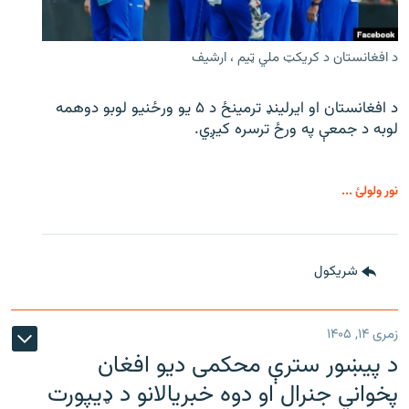
د افغانستان د کریکټ ملي ټیم ، ارشیف
د افغانستان او ایرلینډ ترمینځ د ۵ یو ورځنیو لوبو دوهمه
لوبه د جمعې په ورځ ترسره کیږي.
نور ولولئ ...
شريکول
زمری ۱۴, ۱۴۰۵
د پیښور سترې محکمی دیو افغان
پخواني جنرال او دوه خبریالانو د ډیپورت