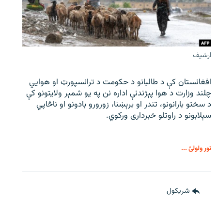
ارشیف
افغانستان کې د طالبانو د حکومت د ترانسپورټ او هوايي
چلند وزارت د هوا پېژندنې اداره نن په یو شمېر ولایتونو کې
د سختو بارانونو، تندر او برېښنا، زورورو بادونو او ناڅاپي
سېلابونو د راوتلو خبرداری ورکوي.
نور ولولئ ...
شريکول