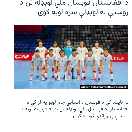
د افغانستان فوټسال ملي لوبډله نن د
روسیې له لوبډلې سره لوبه کوي
په تایلنډ کې د فوټسال د اسیایي جام لوبو په لړ کې د
افغانستان د فوټسال ملي لوبډله نن خپله درېیمه لوبه د
روسیې پر وړاندې ترسره کوي.