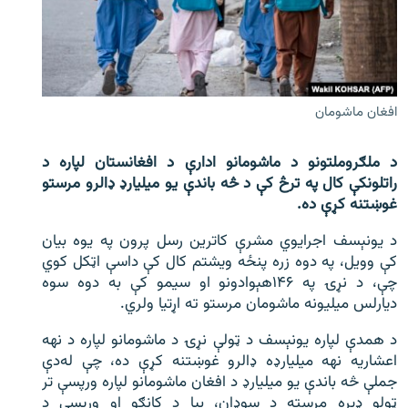
اړیکه
دري پاڼه
Azadi English
افغان ماشومان
راسره ملګري شئ
د ملګروملتونو د ماشومانو ادارې د افغانستان لپاره د
راتلونکې کال په ترڅ کې د څه باندې یو میلیارډ ډالرو مرستو
غوښتنه کړې ده.
د ازادې اروپا/ ازادي راډيو ټولې پاڼې
د یونېسف اجرایوي مشرې کاترین رسل پرون په یوه بیان
کې وویل، په دوه زره پنځه ویشتم کال کې داسې اټکل کوي
چې، د نړۍ په ۱۴۶هېوادونو او سیمو کې به دوه سوه
دیارلس میلیونه ماشومان مرستو ته اړتیا ولري.
د همدې لپاره یونېسف د ټولې نړۍ د ماشومانو لپاره د نهه
اعشاریه نهه میلیارډه ډالرو غوښتنه کړې ده، چې له‌‌دې
جملې څه باندې یو میلیارډ د افغان ماشومانو لپاره ورپسې تر
ټولو ډېره مرسته د سوډان، بیا د کانګو او ورپسې د