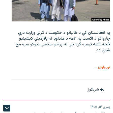
په افغانستان کې د طالبانو د حکومت د کرنې وزارت درې
چارواکو د اګست په ۳مه د ملډاویا له پلازمینې کیشینیو
څخه کتنه ترسره کړه چې له پراخو سیاسي نیوکو سره مخ
شوې ده.
نور ولولئ ...
شريکول
زمری ۱۴, ۱۴۰۵