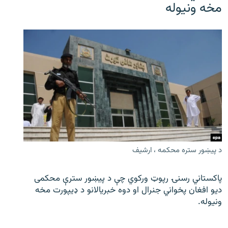
مخه ونیوله
د پیښور ستره محکمه ، ارشیف
پاکستاني رسنۍ رپوټ ورکوي چې د پیښور سترې محکمی
دیو افغان پخواني جنرال او دوه خبریالانو د ډیپورت مخه
ونیوله.