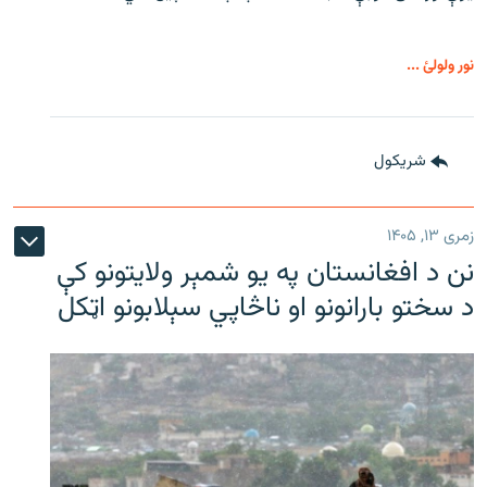
نور ولولئ ...
شريکول
زمری ۱۳, ۱۴۰۵
نن د افغانستان په یو شمېر ولایتونو کې
د سختو بارانونو او ناڅاپي سېلابونو اټکل