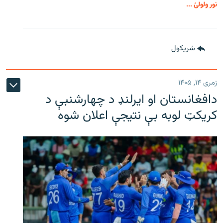
نور ولولئ ...
شريکول
زمری ۱۴, ۱۴۰۵
دافغانستان او ایرلنډ د چهارشنبې د
کریکټ لوبه بې نتیجې اعلان شوه