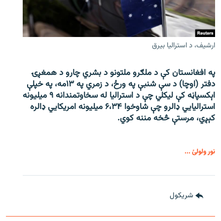
ارشیف، د استرالیا بیرق
په افغانستان کې د ملګرو ملتونو د بشري چارو د همغږۍ
دفتر (اوچا) د سې ‌شنبې په ورځ، د زمري په ۱۳مه، په خپلې
اېکسپاڼه کې لیکلي چې د استرالیا له سخاوتمندانه ۹ میلیونه
استرالیايي ډالرو چې شاوخوا ۶،۳۴ میلیونه امریکايي ډالره
کېږي، مرستې څخه مننه کوي.
نور ولولئ ...
شريکول