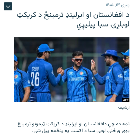
زمری ۱۳, ۱۴۰۵
د افغانستان او ایرلینډ ترمینځ د کریکټ
لوبلړۍ سبا پیلیږي
ارشیف
تمه ده چې دافغانستان او ایرلینډ د کریکټ ټیمونو ترمینځ
یوې ورځنۍ لوبې سبا د اګست په پنځمه پیل شي.