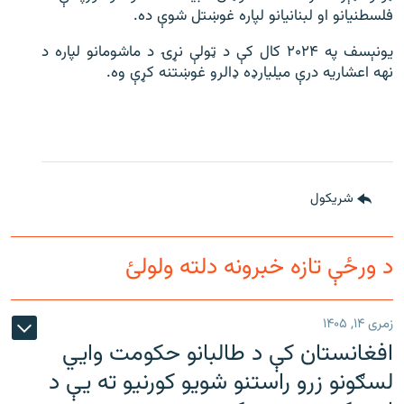
فلسطنیانو او لبنانیانو لپاره غوښتل شوې ده.
یونېسف په ۲۰۲۴ کال کې د ټولې نړۍ د ماشومانو لپاره د
نهه اعشاریه درې میلیارډه ډالرو غوښتنه کړې وه.
شريکول
د ورځې تازه خبرونه دلته ولولئ
زمری ۱۴, ۱۴۰۵
افغانستان کې د طالبانو حکومت وايي
لسګونو زرو راستنو شویو کورنیو ته یې د