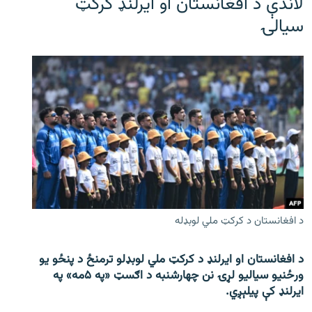
لاندې د افغانستان او ایرلنډ کرکټ
سیالۍ
د افغانستان د کرکټ ملي لوبډله
د افغانستان او ایرلنډ د کرکټ ملي لوبډلو ترمنځ د پنځو یو
ورځنیو سیالیو لړۍ نن چهارشنبه د اګسټ «په ۵مه» په
ایرلنډ کې پیلېږي.