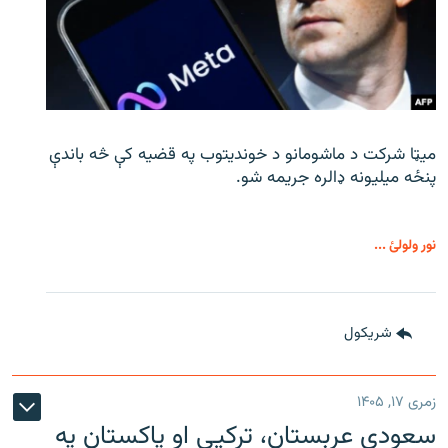
میټا شرکت د ماشومانو د خوندیتوب په قضیه کې څه باندې
پنځه میلیونه ډالره جریمه شو.
نور ولولئ ...
شريکول
زمری ۱۷, ۱۴۰۵
سعودي عربستان، ترکیې او پاکستان په