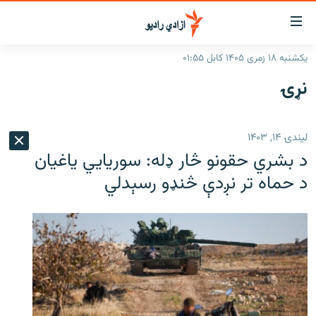
اسرسۍ
ړ
یکشنبه ۱۸ زمری ۱۴۰۵ کابل ۰۱:۵۵
ېنکونه
کورپاڼه
نړۍ
صلي
راپورونه
تن
خبرونه
افغانستان
ه
لیندۍ ۱۴, ۱۴۰۳
رتلل
د خپرونو جدول
سیمه
افغانستان
د بشري حقونو څار ډله: سوریایي یاغیان
صلي
مرکې
نړۍ
منځنی ختیځ
ېنو
د حماه تر نږدې څنډو رسېدلي
ه
اونیزې خپرونې
نړۍ
رتلل
انځوریزه برخه
ټون
ورزش
اڼې
ه
د کډوالۍ بحران
راجعه
'کووېډ-۱۹'