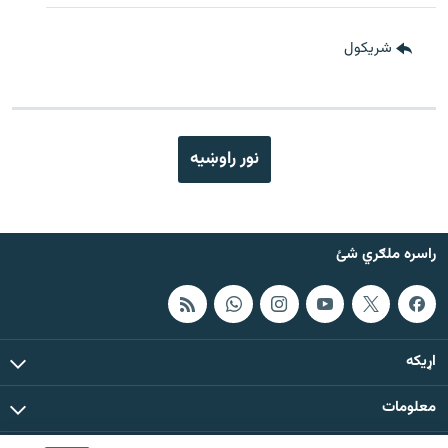
شريکول
نور راوښيه
راسره ملګري شئ
اړيکه
معلومات