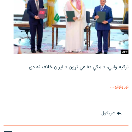
ترکیه وايي، د مکې دفاعي تړون د ایران خلاف نه دی.
نور ولولئ ...
شريکول