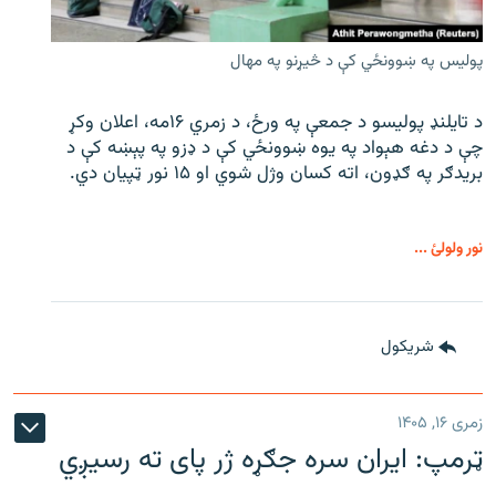
پولیس په ښوونځي کې د څیړنو په مهال
د تایلنډ پولیسو د جمعې په ورځ، د زمري ۱۶مه، اعلان وکړ
چې د دغه هېواد په یوه ښوونځي کې د ډزو په پېښه کې د
بریدګر په ګډون، اته کسان وژل شوي او ۱۵ نور ټپیان دي.
نور ولولئ ...
شريکول
زمری ۱۶, ۱۴۰۵
ټرمپ: ایران سره جګړه ژر پای ته رسیږي