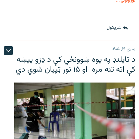
نور ولولئ ...
شريکول
زمری ۱۶, ۱۴۰۵
د تایلنډ په یوه ښوونځي کې د ډزو پیښه
کې اته تنه مړه او ۱۵ نور ټپیان شوي دي