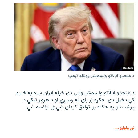
د متحدو ایالاتو ولسمشر ډونالډ ترمپ
د متحدو ایالاتو ولسمشر وايي دی خپله ایران سره په خبرو
کې دخیل دی، جګړه ژر پای ته رسیږي او د هرمز تنګي د
پرانیستلو په هکله یو توافق کیدای شي ژر ترلاسه شي.
نور ولولئ ...