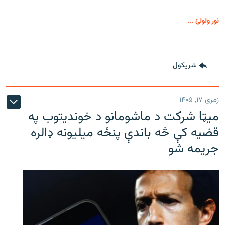
نور ولولئ ...
شريکول
زمری ۱۷, ۱۴۰۵
میټا شرکت د ماشومانو د خوندیتوب په
قضیه کې څه باندې پنځه میلیونه ډالره
جریمه شو