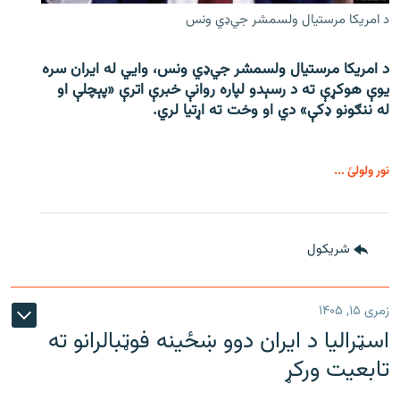
د امریکا مرستیال ولسمشر جي‌ډي ونس
د امریکا مرستیال ولسمشر جي‌ډي ونس، وايي له ایران سره
یوې هوکړې ته د رسېدو لپاره روانې خبرې اترې «پېچلې او
له ننګونو ډکې» دي او وخت ته اړتیا لري.
نور ولولئ ...
شريکول
زمری ۱۵, ۱۴۰۵
اسټرالیا د ایران دوو ښځینه فوټبالرانو ته
تابعیت ورکړ