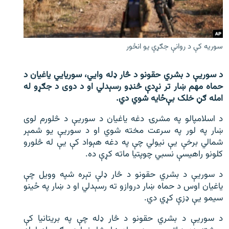
اړیکه
دري پاڼه
سوریه کې د روانې جګړې یو انځور
Azadi English
د سوریې د بشري حقونو د څار ډله وایي، سوریایي یاغیان د
راسره ملګري شئ
حماه مهم ښار تر نږدې څنډو رسېدلي او د دوی د جګړو له
امله ګڼ خلک بې‌ځایه شوي دي.
د اسلامپالو په مشرۍ دغه یاغیان د سوریې د څلورم لوی
د ازادې اروپا/ ازادي راډيو ټولې پاڼې
ښار په لور په سرعت مخته شوي او د سوریې یو شمېر
شمالي برخې یې نیولي چې په دغه هېواد کې یې له څلورو
کلونو راهیسې نسبي چوپتیا ماته کړې ده.
د سوریې د بشري حقونو د څار ډلې تېره شپه وویل چې
یاغیان اوس د حماه ښار دروازو ته رسېدلي او د ښار په ځینو
سیمو یې ډزې کړي دي.
د سوریې د بشري حقونو د څار ډله چې په بریتانیا کې