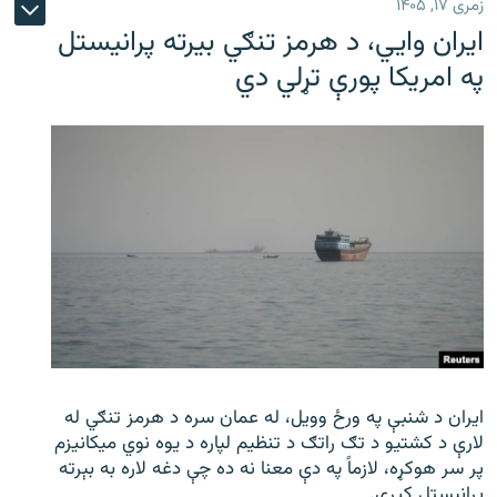
زمری ۱۷, ۱۴۰۵
ایران وایي، د هرمز تنګي بیرته پرانیستل
په امریکا پورې تړلي دي
ایران د شنبې په ورځ وویل، له عمان سره د هرمز تنګي له
لارې د کشتیو د تګ راتګ د تنظیم لپاره د یوه نوي میکانیزم
پر سر هوکړه، لازماً په دې معنا نه ده چې دغه لاره به بېرته
پرانیستل کیږي.