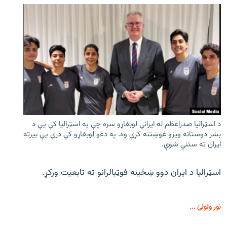
د اسټرالیا صدراعظم له ایراني لوبغاړو سره چې په اسټرالیا کې يې د
بشر دوستانه ویزو غوښتنه کړې وه. په دغو لوبغاړو کې درې يې بیرته
ایران ته ستنې شوې.
اسټرالیا د ایران دوو ښځینه فوټبالرانو ته تابعیت ورکړ.
نور ولولئ ...