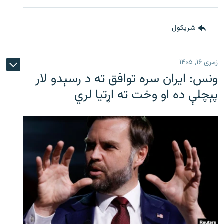
شريکول
زمری ۱۶, ۱۴۰۵
ونس: ایران سره توافق ته د رسېدو لار
پېچلې ده او وخت ته اړتیا لري