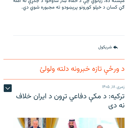
مېشته ده، زیاتوي چې د حماه ښار شاوخوا د جګړې له امله
ګڼ کسان د خپلو کورونو پرېښودو ته مجبوره شوي دي.
شريکول
د ورځې تازه خبرونه دلته ولولئ
زمری ۱۸, ۱۴۰۵
ترکیه: د مکې دفاعي تړون د ایران خلاف
نه دی