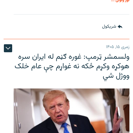
نور ولولئ ...
شريکول
زمری ۱۵, ۱۴۰۵
ولسمشر ټرمپ: غوره ګڼم له ایران سره
هوکړه وکړم ځکه نه غواړم چې عام خلک
ووژل شي