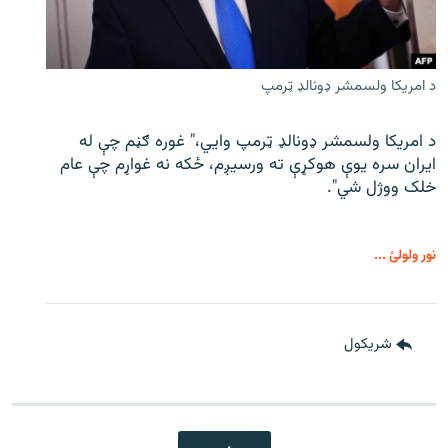
د امریکا ولسمشر ډونالډ ټرمپ
د امریکا ولسمشر ډونالډ ټرمپ وايي،" غوره ګڼم چې له
ایران سره یوې هوکړې ته ورسیږم، ځکه نه غواړم چې عام
خلک ووژل شي".
نور ولولئ ...
شريکول