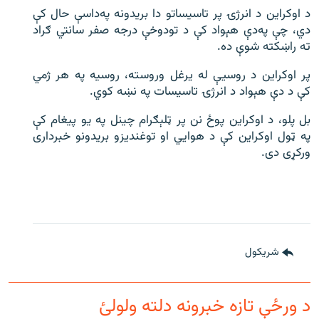
د اوکراین د انرژۍ پر تاسیساتو دا بریدونه په‌داسې حال کې
دي، چې په‌‌دې هېواد کې د تودوخې درجه صفر سانتي ګراد
ته راښکته شوې ده.
پر اوکراین د روسیې له یرغل وروسته، روسیه په هر ژمي
کې د دې هېواد د انرژۍ تاسیسات په نښه کوي.
بل پلو، د اوکراین پوځ نن پر ټلېګرام چینل په یو پیغام کې
په ټول اوکراین کې د هوايي او توغندیزو بریدونو خبرداری
ورکړی دی.
شريکول
د ورځې تازه خبرونه دلته ولولئ