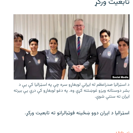
تابعیت ورکړ
د اسټرالیا صدراعظم له ایراني لوبغاړو سره چې په اسټرالیا کې يې د
بشر دوستانه ویزو غوښتنه کړې وه. په دغو لوبغاړو کې درې يې بیرته
ایران ته ستنې شوې.
اسټرالیا د ایران دوو ښځینه فوټبالرانو ته تابعیت ورکړ.