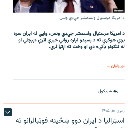
د امریکا مرستیال ولسمشر جي‌ډي ونس
د امریکا مرستیال ولسمشر جي‌ډي ونس، وايي له ایران سره
یوې هوکړې ته د رسېدو لپاره روانې خبرې اترې «پېچلې او
له ننګونو ډکې» دي او وخت ته اړتیا لري.
نور ولولئ ...
شريکول
زمری ۱۵, ۱۴۰۵
اسټرالیا د ایران دوو ښځینه فوټبالرانو ته