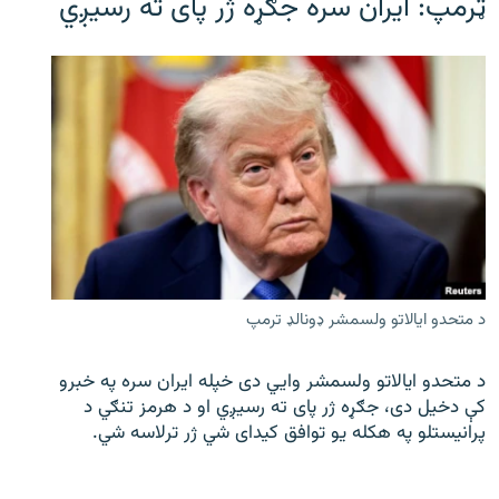
ټرمپ: ایران سره جګړه ژر پای ته رسیږي
د متحدو ایالاتو ولسمشر ډونالډ ترمپ
د متحدو ایالاتو ولسمشر وايي دی خپله ایران سره په خبرو
کې دخیل دی، جګړه ژر پای ته رسیږي او د هرمز تنګي د
پرانیستلو په هکله یو توافق کیدای شي ژر ترلاسه شي.