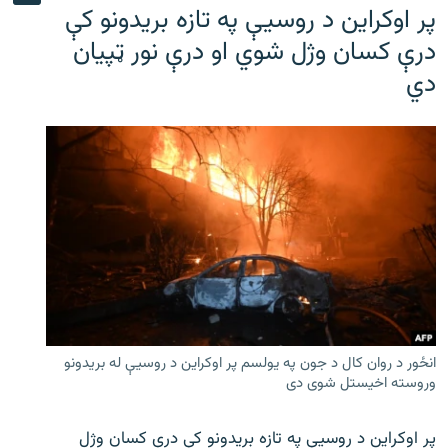
پر اوکراین د روسیې په تازه بریدونو کې
درې کسان وژل شوي او درې نور ټپیان
دي
انځور د روان کال د جون په یولسم پر اوکراین د روسیې له بریدونو
وروسته اخیستل شوی دی
پر اوکراین د روسیې په تازه بریدونو کې درې کسان وژل