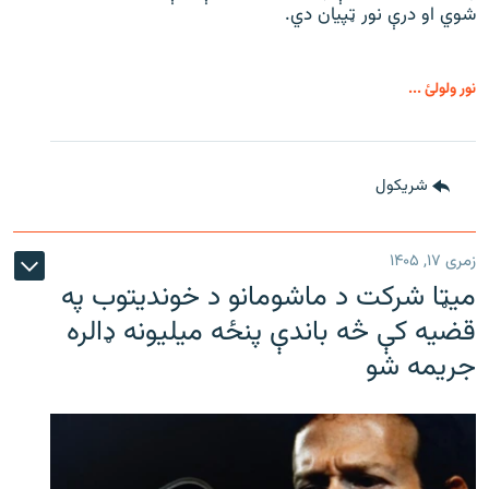
شوي او درې نور ټپیان دي.
نور ولولئ ...
شريکول
زمری ۱۷, ۱۴۰۵
میټا شرکت د ماشومانو د خوندیتوب په
قضیه کې څه باندې پنځه میلیونه ډالره
جریمه شو