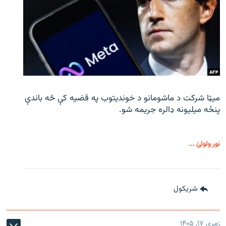
میټا شرکت د ماشومانو د خوندیتوب په قضیه کې څه باندې
پنځه میلیونه ډالره جریمه شو.
نور ولولئ ...
شريکول
زمری ۱۷, ۱۴۰۵