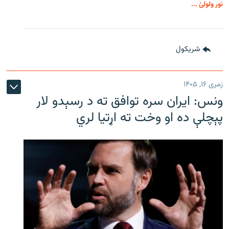
نور ولولئ ...
شريکول
زمری ۱۶, ۱۴۰۵
ونس: ایران سره توافق ته د رسېدو لار
پېچلې ده او وخت ته اړتیا لري