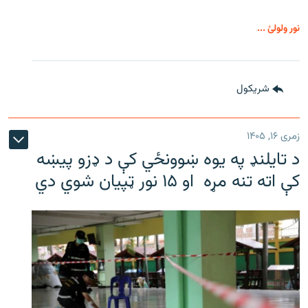
نور ولولئ ...
شريکول
زمری ۱۶, ۱۴۰۵
د تایلنډ په یوه ښوونځي کې د ډزو پیښه
کې اته تنه مړه او ۱۵ نور ټپیان شوي دي