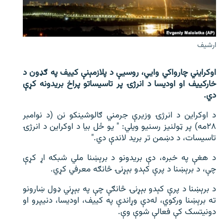
اړیکه
دري پاڼه
ارشيف
Azadi English
اوکرایني چارواکي وايي، روسیې د پلازمېنې کییف په ګډون د
راسره ملګري شئ
خارکییف او اودیسا د انرژۍ پر تاسیساتو پراخ بریدونه کړې
دي.
د اوکراین د انرژۍ وزیرې جرمني ګالوشینکو نن (د نوامبر
د ازادې اروپا/ ازادي راډيو ټولې پاڼې
۲۸مه) پر ټولنیز رسنیو ویلي: " یو ځل بیا د اوکراین د انرژۍ
تاسیسات، د دښمن تر برید لاندې دي."
د هغې په خبره، دې بریدونو د برېښنا ملي شبکه اړ کړې
چې، د برېښنا د پرې کېدو بېړنۍ څانګه معرفي کړي.
د برېښنا د پرې کېدو بېړنۍ څانګې چې په بېړني ډول ښارونو
ته برېښنا ورکوي، له‌‌دې وړاندې په کییف، اودیسا، دنیپرو او
دونیتسک کې فعالې شوې وې.