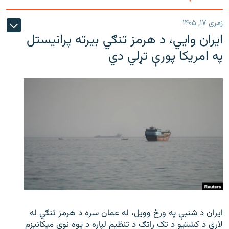
زمری ۱۷, ۱۴۰۵
ایران وایي، د هرمز تنګي بیرته پرانیستل
په امریکا پورې تړلي دي
ایران د شنبې په ورځ وویل، له عمان سره د هرمز تنګي له
لارې د کشتیو د تګ راتګ د تنظیم لپاره د یوه نوي میکانیزم