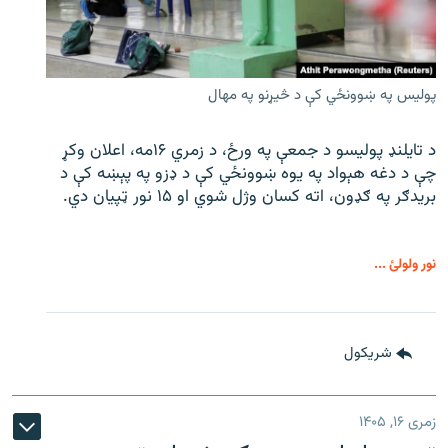
پولیس په ښوونځي کې د څیړنو په مهال
د تایلنډ پولیسو د جمعې په ورځ، د زمري ۱۶مه، اعلان وکړ
چې د دغه هېواد په یوه ښوونځي کې د ډزو په پېښه کې د
بریدګر په ګډون، اته کسان وژل شوي او ۱۵ نور ټپیان دي.
نور ولولئ ...
شريکول
زمری ۱۶, ۱۴۰۵