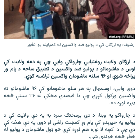
اړیکه
دري پاڼه
Azadi English
ارشیف: په ارزګان کې د پولیو ضد واکسین له کمپاینه یو انځور
راسره ملګري شئ
د ارزګان ولایت روغتیايي چارواکي وایي چې په دغه ولایت کې
اوس د ماشومانو د پولیو ضد واکسین د تطبیق ساحه د پام وړ
پراخه شوې او ۹۶ سلنه ماشومان واکسین ترلاسه کوي.
د ازادې اروپا/ ازادي راډيو ټولې پاڼې
دوی وايي، اوسمهال په هر سلو ماشومانو کې ۹۶ ماشومانو ته
واکسین ورکول کېږي چې دا فیصدي مخکې له ۳۶ سلنې څخه
ډېره لوړه ده.
د چارواکو په وینا، د دې پرمختګ سره به په دې ولایت کې د
پولیو په خپرېدو کې پام وړ کمښت راشي او دوی په دې هڅه کې
دي چې دا کچه لا نوره هم لوړه کړي څو ټول ماشومان د پولیو له
خطر څخه خوندي شي.