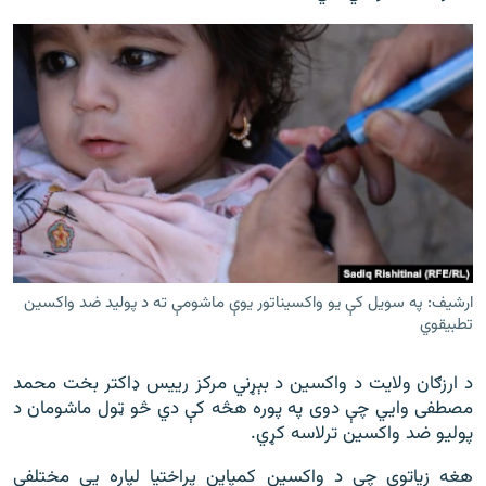
ارشیف: په سویل کې یو واکسیناتور یوې ماشومې ته د پولید ضد واکسین
تطبیقوي
د ارزګان ولایت د واکسین د بېړني مرکز رییس ډاکتر بخت محمد
مصطفی وايي چې دوی په پوره هڅه کې دي څو ټول ماشومان د
پولیو ضد واکسین ترلاسه کړي.
هغه زیاتوي چې د واکسین کمپاین پراختیا لپاره یې مختلفې