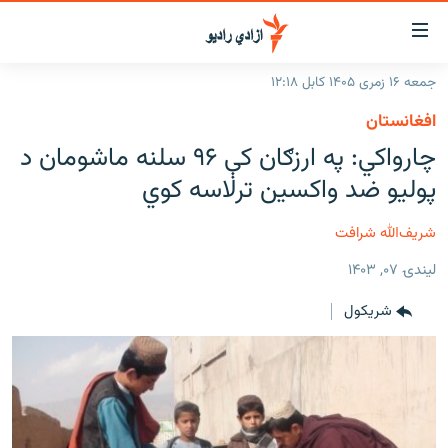
اسرسۍ
ړ
جمعه ۱۶ زمری ۱۴۰۵ کابل ۱۲:۱۸
ېنکونه
کورپاڼه
افغانستان
صلي
راپورونه
چارواکي: په ارزګان کې ۹۶ سلنه ماشومان د
تن
خبرونه
افغانستان
پولیو ضد واکسین ترلاسه کوي
ه
رتلل
د خپرونو جدول
سیمه
افغانستان
صلي
شریف‌الله شرافت
مرکې
نړۍ
منځنی ختیځ
ېنو
لیندۍ ۰۷, ۱۴۰۳
ه
اونیزې خپرونې
نړۍ
رتلل
شريکول
انځوریزه برخه
ټون
ورزش
اڼې
ه
د کډوالۍ بحران
راجعه
'کووېډ-۱۹'