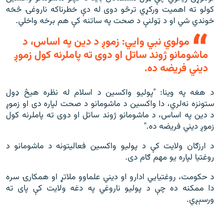
کولو ته اهمیت ورکړي ترڅو دوی له دې خطرناکه ناروغۍ څخه
خوندي شي او د ټولنې د صحت په ساتنه کې هم برخه واخلي.
مولوي نبي وايي: زموږ د دین په اساس، د
ماشومانو ژوند ساتل او دوی ته پاملرنه کول زموږ
دیني فریضه ده.
د هغه په وینا: "پولیو واکسین د اسلام له نظره هیڅ ډول
ستونزه نه‌لري، دا واکسین د ماشومانو د صحت لپاره دی او زموږ
د دین په اساس، د ماشومانو ژوند ساتل او دوی ته پاملرنه کول
زموږ دیني فریضه ده."
د ارزګان ولایت کې د پولیو واکسین فعالیتونه د ماشومانو د
روغتیا لپاره یو مهم ګام دی.
د حکومت، روغتیايي ادارو او دیني علماوو ملاتړ او همکارۍ سره
دا ممکنه ده چې د پولیو ناروغي په دغه ولایت کې پای ته
ورسېږي.