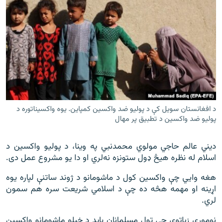
د افغانستان سویل کې د پولیو ضد واکسین کمپاین. یوه واکسیناتوره د
پولیو ضد واکسین د تطبیق پر مهال
دیني عالم حاجي مولوي محمدنبي په وینا، د پولیو واکسین د
اسلام له نظره هیڅ ډول ستونزه نه‌لري او دا یو مشروع عمل دی.
هغه وایي چې واکسین کول د ماشومانو د ژوند ساتنې لپاره یوه
اړینه او مهمه هڅه ده چې د اسلامي شریعت سره هم سمون
لري.
نوموړی زیاتوي چې ټول مسلمانان باید د خپلو ماشومانو واکسین