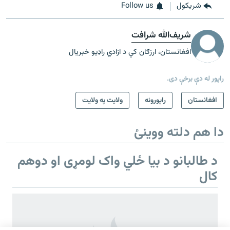
شريکول
Follow us
شریف‌الله شرافت
افغانستان، ارزګان کې د ازادي راډیو خبریال
راپور له دې برخې دی.
افغانستان
راپورونه
ولایت په ولایت
دا هم دلته ووینئ
د طالبانو د بیا ځلي واک لومړی او دوهم
کال