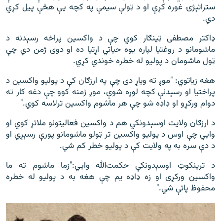
ستراتېژۍ غوره کړې او د ټولې سیمې په کچه یې هڅې پیل کړي
دي.
ډاکتر مصطفی ټینګار کوي چې د واکسین پراخه رسېدنه د
ماشومانو د روغتیا لپاره یوه حیاتي اړتیا ده او دوی ژمن دي چې
ټول ماشومان د پولیو له خطره خوندي کړي.
هغه زیاتوي: "موږ ته ویاړ دی چې په ارزګان کې د پولیو واکسین د
پراختیا او رسېدنې کچه لوړه شوې، موږ ژمنه کوو چې دغه کار ته
دوام ورکړو او ډاډه شو چې هر ماشوم واکسین ترلاسه کوي."
د ارزګان ولایت اوسېدونکي هم د واکسین فعالیتونو ملاتړ کوي او
وايي چې اوس د پولیو واکسین تر ټولو ماشومانو پورې رسېږي او
د دې سره به په ولایت کې د پولیو خطر کم شي.
د ترینکوټ اوسېدونکې حکمت‌الله وايي:"زما ماشوم ته ما
واکسین ورکړی او زه ډاډه یم چې هغه به د پولیو له خطره
محفوظ پاتې شي."