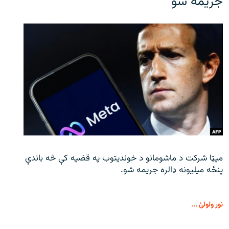
جریمه شو
میټا شرکت د ماشومانو د خوندیتوب په قضیه کې څه باندې
پنځه میلیونه ډالره جریمه شو.
نور ولولئ ...