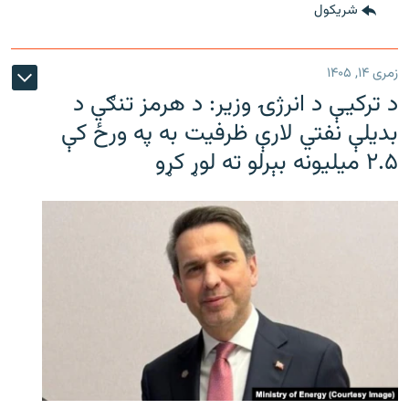
شريکول
زمری ۱۴, ۱۴۰۵
د ترکیې د انرژۍ وزیر: د هرمز تنګي د
بدیلې نفتي لارې ظرفیت به په ورځ کې
۲.۵ میلیونه بېرلو ته لوړ کړو