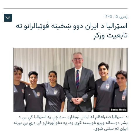
زمری ۱۵, ۱۴۰۵
اسټرالیا د ایران دوو ښځینه فوټبالرانو ته
تابعیت ورکړ
د اسټرالیا صدراعظم له ایراني لوبغاړو سره چې په اسټرالیا کې يې د
بشر دوستانه ویزو غوښتنه کړې وه. په دغو لوبغاړو کې درې يې بیرته
ایران ته ستنې شوې.