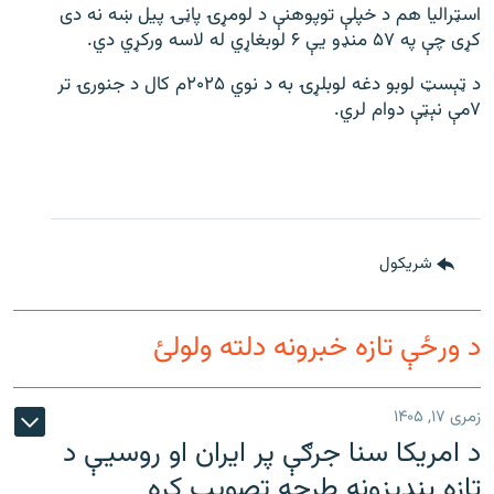
اسټرالیا هم د خپلې توپوهنې د لومړۍ پاڼۍ پیل ښه نه دی
کړی چې په ۵۷ منډو یې ۶ لوبغاړي له لاسه ورکړي دي.
د ټېسټ لوبو دغه لوبلړۍ به د نوي ۲۰۲۵م کال د جنورۍ تر
۷مې نېټې دوام لري.
شريکول
د ورځې تازه خبرونه دلته ولولئ
زمری ۱۷, ۱۴۰۵
د امریکا سنا جرګې پر ایران او روسیې د
تازه بندیزونه طرحه تصویب کړه