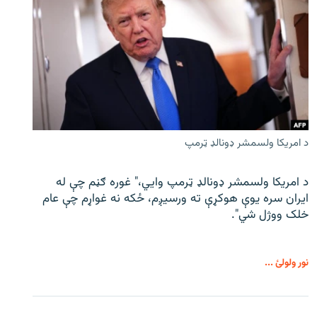
د امریکا ولسمشر ډونالډ ټرمپ
د امریکا ولسمشر ډونالډ ټرمپ وايي،" غوره ګڼم چې له
ایران سره یوې هوکړې ته ورسیږم، ځکه نه غواړم چې عام
خلک ووژل شي".
نور ولولئ ...