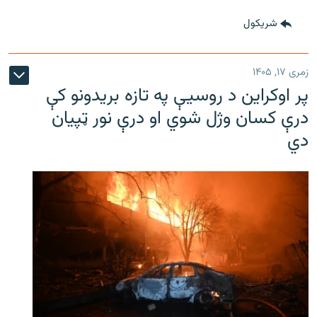
شريکول
زمری ۱۷, ۱۴۰۵
پر اوکراین د روسیې په تازه بریدونو کې
درې کسان وژل شوي او درې نور ټپیان
دي