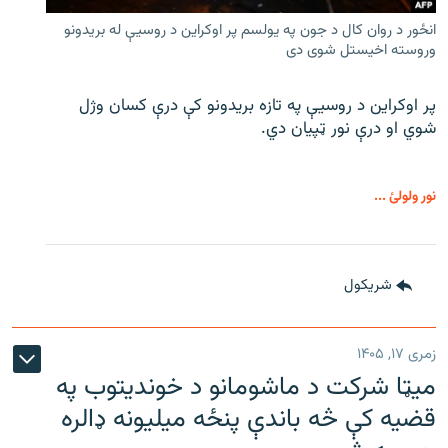
انځور د روان کال د جون په یولسم پر اوکراین د روسیې له بریدونو
وروسته اخیستل شوی دی
پر اوکراین د روسیې په تازه بریدونو کې درې کسان وژل
شوي او درې نور ټپیان دي.
نور ولولئ ...
شريکول
زمری ۱۷, ۱۴۰۵
میټا شرکت د ماشومانو د خوندیتوب په
قضیه کې څه باندې پنځه میلیونه ډالره