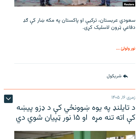
سعودي عربستان، ترکیې او پاکستان په مکه ښار کې ګډ
دفاعي ټرون لاسلیک کړی.
نور ولولئ ...
شريکول
زمری ۱۶, ۱۴۰۵
د تایلنډ په یوه ښوونځي کې د ډزو پیښه
کې اته تنه مړه او ۱۵ نور ټپیان شوي دي