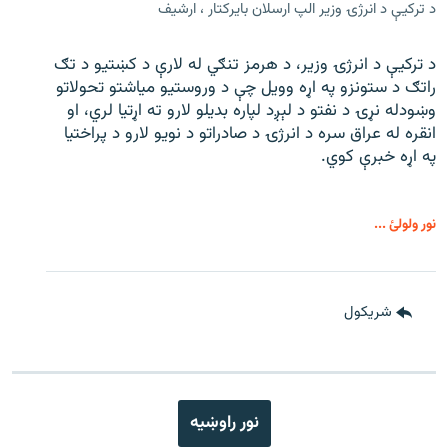
د ترکیې د انرژۍ وزیر الپ ارسلان بایرکتار ، ارشیف
د ترکیې د انرژۍ وزیر، د هرمز تنګي له لارې د کښتیو د تګ
راتګ د ستونزو په اړه وویل چې د وروستیو میاشتو تحولاتو
وښودله نړۍ د نفتو د لېږد لپاره بدیلو لارو ته اړتیا لري، او
انقره له عراق سره د انرژۍ د صادراتو د نویو لارو د پراختیا
په اړه خبرې کوي.
نور ولولئ ...
شريکول
نور راوښيه