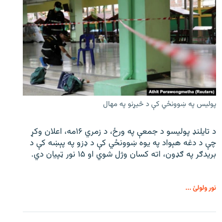
پولیس په ښوونځي کې د څیړنو په مهال
د تایلنډ پولیسو د جمعې په ورځ، د زمري ۱۶مه، اعلان وکړ
چې د دغه هېواد په یوه ښوونځي کې د ډزو په پېښه کې د
بریدګر په ګډون، اته کسان وژل شوي او ۱۵ نور ټپیان دي.
نور ولولئ ...