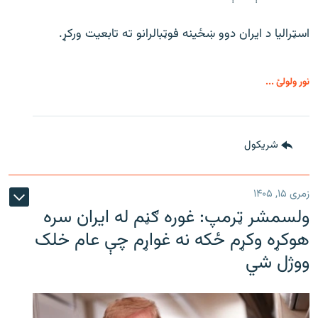
اسټرالیا د ایران دوو ښځینه فوټبالرانو ته تابعیت ورکړ.
نور ولولئ ...
شريکول
زمری ۱۵, ۱۴۰۵
ولسمشر ټرمپ: غوره ګڼم له ایران سره
هوکړه وکړم ځکه نه غواړم چې عام خلک
ووژل شي