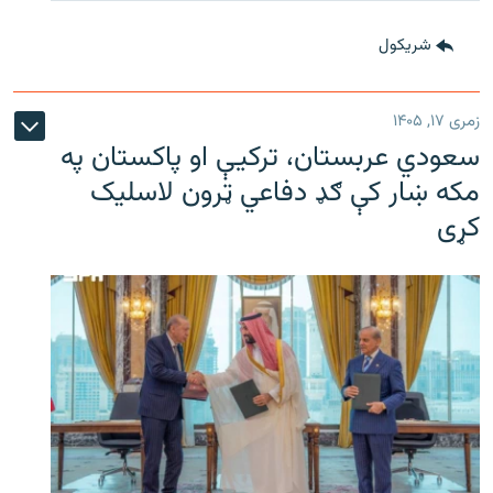
شريکول
زمری ۱۷, ۱۴۰۵
سعودي عربستان، ترکیې او پاکستان په
مکه ښار کې ګډ دفاعي ټرون لاسلیک
کړی