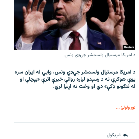
د امریکا مرستیال ولسمشر جي‌ډي ونس
د امریکا مرستیال ولسمشر جي‌ډي ونس، وايي له ایران سره
یوې هوکړې ته د رسېدو لپاره روانې خبرې اترې «پېچلې او
له ننګونو ډکې» دي او وخت ته اړتیا لري.
نور ولولئ ...
شريکول