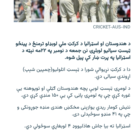
اړیکه
دري پاڼه
CRICKET-AUS-IND
Azadi English
د هندوستان او اسټرالیا د کرکټ ملي لوبډلو ترمنځ د پینځو
راسره ملګري شئ
ټیسټ سیالیو لوبلړۍ نن جمعه د نومبر په ۲۲مه نېټه د
اسټرالیا په پرت ښار کې پیل شوه.
دا د کرکټ نړیوالې شورا د ټېسټ اتلولیو(چمپین شېپ)
د ازادې اروپا/ ازادي راډيو ټولې پاڼې
اړوندې سیالۍ دي.
د لومړۍ ټېسټ لوبې پچه هندوستان ګټلې او توپوهنه یې
غوره کړې چې په لومړۍ پاڼۍ کې یې ۱۵۰ منډې کړې دي.
نتیش کومار ریدي یوازېنی مخکښ هندی منډه جوړونکی و
چې په ۴۱ منډو سوځېدلی دی.
اسټرالیا ته بیا جاش هاذلیووډ ۴ لوبغاړي سوځولي دي.