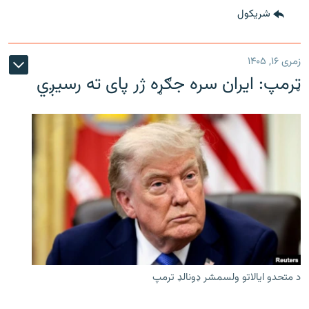
شريکول
زمری ۱۶, ۱۴۰۵
ټرمپ: ایران سره جګړه ژر پای ته رسیږي
د متحدو ایالاتو ولسمشر ډونالډ ترمپ