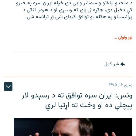
د متحدو ایالاتو ولسمشر وايي دی خپله ایران سره په خبرو
کې دخیل دی، جګړه ژر پای ته رسیږي او د هرمز تنګي د
پرانیستلو په هکله یو توافق کیدای شي ژر ترلاسه شي.
نور ولولئ ...
شريکول
زمری ۱۶, ۱۴۰۵
ونس: ایران سره توافق ته د رسېدو لار
پېچلې ده او وخت ته اړتیا لري