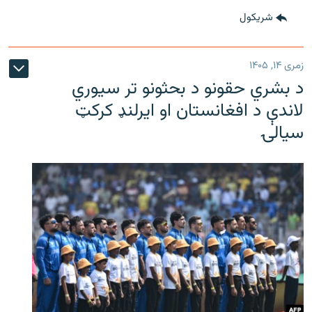
شريکول
زمری ۱۴, ۱۴۰۵
د بشري حقونو د بحثونو تر سیوري
لاندې د افغانستان او ایرلنډ کرکټ
سیالۍ