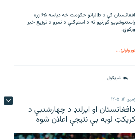
افغانستان کې د طالبانو حکومت څه دپاسه ۶۵ زره
راستنوشویو کورنیو ته د استوګنې د نمرو د توزیع خبر
ورکوي.
نور ولولئ ...
شريکول
زمری ۱۴, ۱۴۰۵
دافغانستان او ایرلنډ د چهارشنبې د
کریکټ لوبه بې نتیجې اعلان شوه