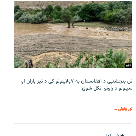
نن پنجشنبې د افغانستان په ۷ولایتونو کې د تیز باران او
سیلونو د راوتو اټکل شوی.
نور ولولئ ...
شريکول