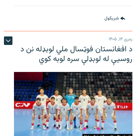
شريکول
زمری ۱۴, ۱۴۰۵
د افغانستان فوټسال ملي لوبډله نن د
روسیې له لوبډلې سره لوبه کوي