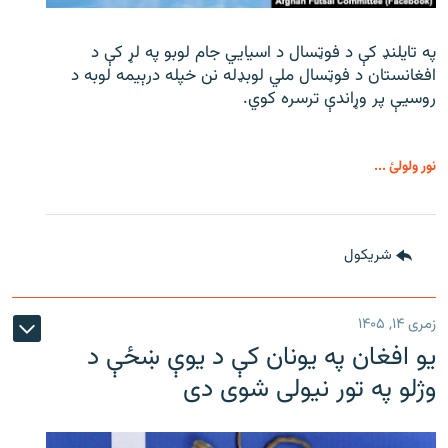
په تایلنډ کې د فوټسال د اسیایي جام لوبو په لړ کې د
افغانستان د فوټسال ملي لوبډله نن خپله درېیمه لوبه د
روسیې پر وړاندې ترسره کوي.
نور ولولئ ...
شريکول
زمری ۱۴, ۱۴۰۵
یو افغان په یونان کې د یوې ښځې د
وژلو په تور نیولی شوی دی