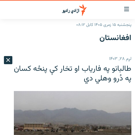
اسرسۍ
ړ
پنجشنبه ۱۵ زمری ۱۴۰۵ کابل ۰۸:۱۲
ېنکونه
کورپاڼه
افغانستان
صلي
راپورونه
تن
خبرونه
افغانستان
ه
لړم ۲۸, ۱۴۰۳
رتلل
د خپرونو جدول
سیمه
افغانستان
طالبانو په فاریاب او تخار کې پنځه کسان
صلي
مرکې
نړۍ
منځنی ختیځ
ېنو
په دُرو وهلي دي
ه
اونیزې خپرونې
نړۍ
رتلل
انځوریزه برخه
ټون
ورزش
اڼې
ه
د کډوالۍ بحران
راجعه
'کووېډ-۱۹'