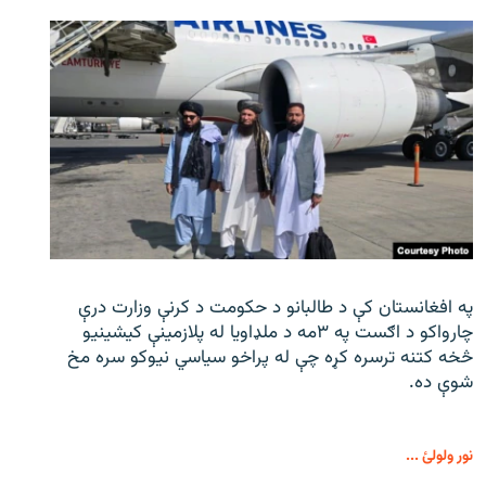
په افغانستان کې د طالبانو د حکومت د کرنې وزارت درې
چارواکو د اګست په ۳مه د ملډاویا له پلازمینې کیشینیو
څخه کتنه ترسره کړه چې له پراخو سیاسي نیوکو سره مخ
شوې ده.
نور ولولئ ...