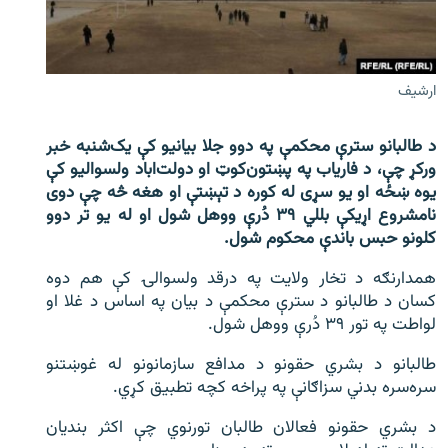
اړیکه
دري پاڼه
ارشيف
Azadi English
د طالبانو سترې محکمې په دوو جلا بیانیو کې یک‌شنبه خبر
راسره ملګري شئ
ورکړ چې، د فاریاب په پښتون‌کوټ او دولت‌اباد ولسوالیو کې
یوه ښځه او یو سړی له کوره د تېښتې او هغه څه چې دوی
نامشروع اړیکې بللي ۳۹ دُرې ووهل شول او له یو تر دوو
کلونو حبس باندې محکوم شول.
د ازادې اروپا/ ازادي راډيو ټولې پاڼې
همدارنګه د تخار ولایت په درقد ولسوالۍ کې هم دوه
کسان د طالبانو د سترې محکمې د بیان په اساس د غلا او
لواطت په تور ۳۹ دُرې ووهل شول.
طالبانو د بشري حقونو د مدافع سازمانونو له غوښتنو
سره‌سره بدني سزاګانې په پراخه کچه تطبیق کړي.
د بشري حقونو فعالان طالبان تورنوي چې اکثر بندیان