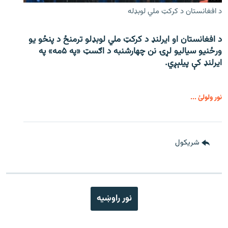
د افغانستان د کرکټ ملي لوبډله
د افغانستان او ایرلنډ د کرکټ ملي لوبډلو ترمنځ د پنځو یو
ورځنیو سیالیو لړۍ نن چهارشنبه د اګسټ «په ۵مه» په
ایرلنډ کې پیلېږي.
نور ولولئ ...
شريکول
نور راوښيه