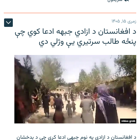
زمری ۱۵, ۱۴۰۵
د افغانستان د ازادي جبهه ادعا کوي چې
پنځه طالب سرتیري يې وژلي دي
د افغانستان د ازادي په نوم جبهې ادعا کړې چې د بدخشان