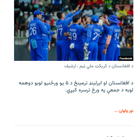
د افغانستان د کریکټ ملي ټیم ، ارشیف
د افغانستان او ایرلینډ ترمینځ د ۵ یو ورځنیو لوبو دوهمه
لوبه د جمعې په ورځ ترسره کیږي.
نور ولولئ ...