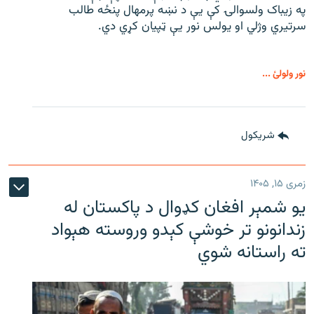
په زیباک ولسوالۍ کې يې د نښه پرمهال پنځه طالب
سرتیري وژلي او یولس نور يې ټپیان کړي دي.
نور ولولئ ...
شريکول
زمری ۱۵, ۱۴۰۵
یو شمېر افغان کډوال د پاکستان له
زندانونو تر خوشې کېدو وروسته هېواد
ته راستانه شوي