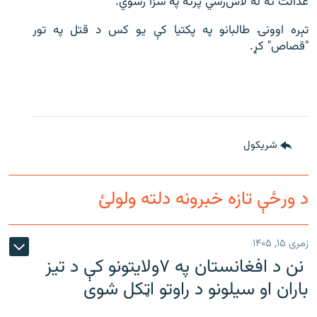
عدالت ته له لاس‌رسي پرته په سزا رسوي.
تېره اوونۍ طالبانو په پکتیا کې یو کس د قتل په تور
"قصاص" کړ.
شريکول
د ورځې تازه خبرونه دلته ولولئ
زمری ۱۵, ۱۴۰۵
نن د افغانستان په ۷ولایتونو کې د تیز
باران او سیلونو د راوتو اټکل شوی