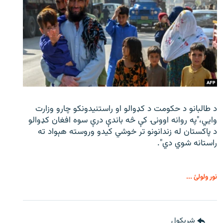
د طالبانو د حکومت د کډوالو او راستنیدونکو چارو وزارت
وايي،"په روانه اوونۍ کې څه باندې درې سوه افغان کډوالو
د پاکستان له زندانونو تر خوشي کیدو وروسته هېواد ته
راستانه شوي دي".
نور ولولئ ...
شريکول