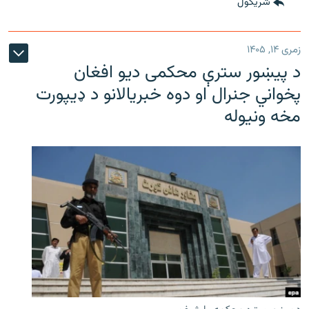
شريکول
زمری ۱۴, ۱۴۰۵
د پیښور سترې محکمی دیو افغان
پخواني جنرال او دوه خبریالانو د ډیپورت
مخه ونیوله