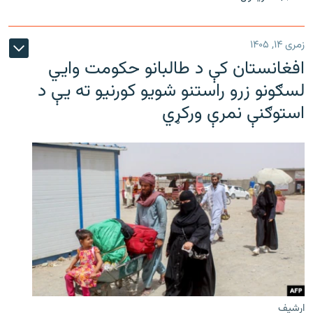
زمری ۱۴, ۱۴۰۵
افغانستان کې د طالبانو حکومت وايي
لسګونو زرو راستنو شویو کورنیو ته یې د
استوګنې نمرې ورکړي
ارشیف