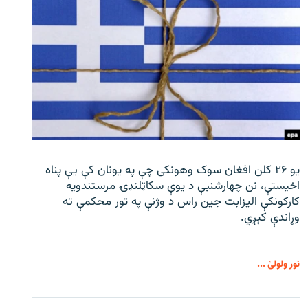
یو ۲۶ کلن افغان سوک‌ وهونکی چې په یونان کې یې پناه
اخیستې، نن چهارشنبې د یوې سکاټلنډۍ مرستندویه
کارکونکې الیزابت جین راس د وژنې په تور محکمې ته
وړاندې کېږي.
نور ولولئ ...