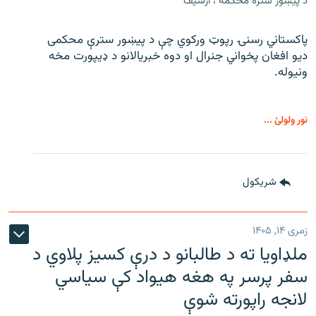
د پیښور ستره محکمه ، ارشیف
پاکستاني رسنۍ رپوټ ورکوي چې د پیښور سترې محکمی
دیو افغان پخواني جنرال او دوه خبریالانو د ډیپورت مخه
ونیوله.
نور ولولئ ...
شريکول
زمری ۱۴, ۱۴۰۵
ملډاویا ته د طالبانو د درې کسیز پلاوي د
سفر پرسر په هغه هیواد کې سیاسي
لانجه راپورته شوې