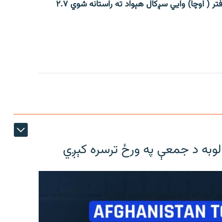
افغانستان کې د ملګرو ملتونو د بشري چارو د همږغۍ دفتر ( اوچا) وايي سږکال هېواد ته راستانه شوي ۲.۷
لوبه د جمعې په ورځ ترسره کېږي