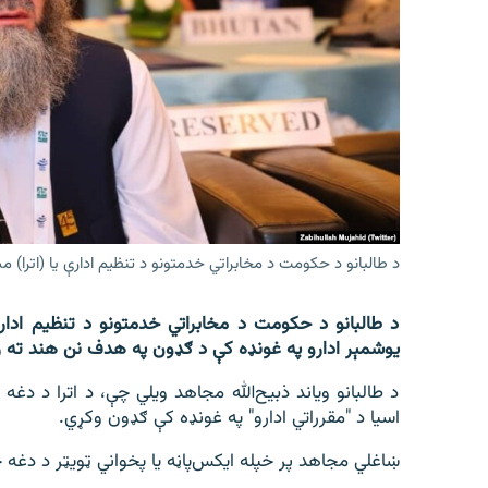
اړیکه
د طالبانو د حکومت د مخابراتي خدمتونو د تنظیم ادارې یا (اترا) 
د طالبانو د حکومت د مخابراتي خدمتونو د تنظیم ادارې
یوشمېر ادارو په غونډه کې د ګډون په هدف نن هند ته 
د طالبانو ویاند ذبیح‌الله مجاهد ویلي چې، د اترا د د
اسیا د "مقرراتي ادارو" په غونډه کې ګډون وکړي.
ښاغلي مجاهد پر خپله ایکس‌‌پاڼه یا پخواني ټویټر د دغه 