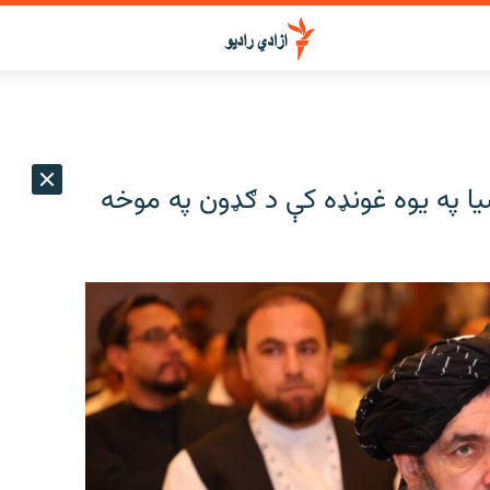
سيا په يوه غونډه کې د ګډون په موخه