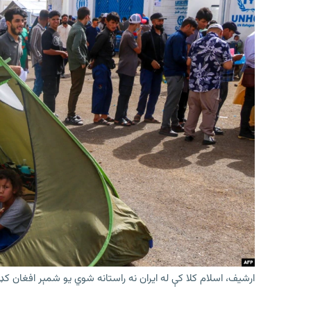
ارشیف، اسلام کلا کې له ایران نه راستانه شوي یو شمېر افغان کډ