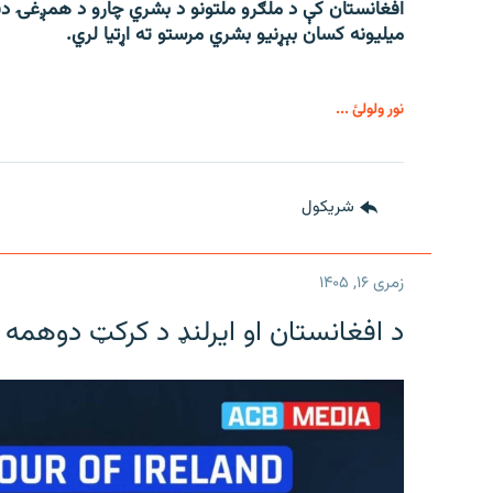
میلیونه کسان بېړنیو بشري مرستو ته اړتیا لري.
نور ولولئ ...
شريکول
زمری ۱۶, ۱۴۰۵
د افغانستان او ایرلنډ د کرکټ دوهمه 