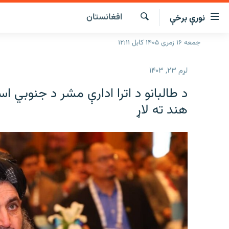
افغانستان
نورې برخې
اسرسۍ
ړ
لټون
جمعه ۱۶ زمری ۱۴۰۵ کابل ۱۲:۱۱
کورپاڼه
ېنکونه
راپورونه
صلي
لړم ۲۳, ۱۴۰۳
تن
خبرونه
افغانستان
د طالبانو د اترا ادارې مشر د جنوبي ا
ه
د خپرونو جدول
سیمه
افغانستان
رتلل
هند ته لاړ
صلي
مرکې
نړۍ
منځنی ختیځ
ېنو
اونیزې خپرونې
نړۍ
ه
رتلل
انځوریزه برخه
ورزش
ټون
اڼې
د کډوالۍ بحران
ه
راجعه
'کووېډ-۱۹'