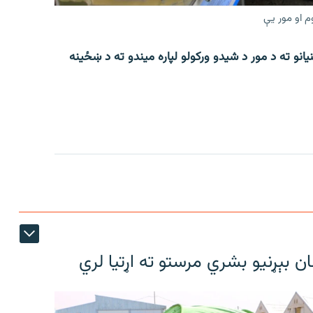
م او مور یې
انو ته د مور د شیدو ورکولو لپاره میندو ته د ښځینه