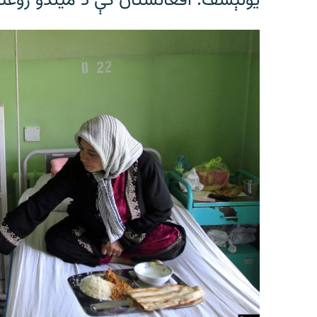
یونېسف: افغانستان کې د میندو روغتیا 