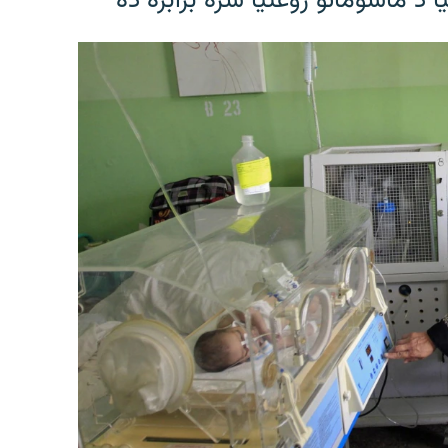
د ماشومانو روغتیا سره برابره ده