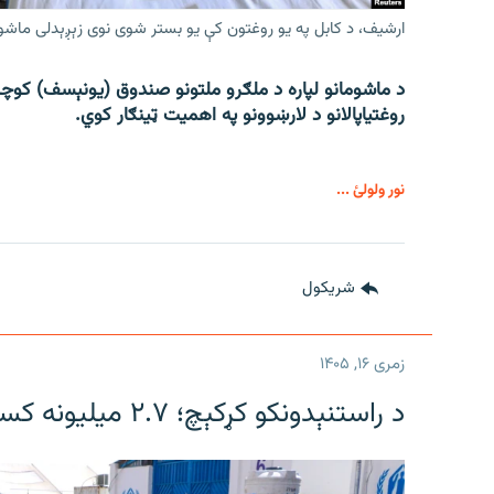
ارشیف، د کابل په یو روغتون کې یو بستر شوی نوی زېږېدلی ماشو
د ماشومانو لپاره د ملګرو ملتونو صندوق (یونېسف) کوچنی
روغتیاپالانو د لارښوونو په اهمیت ټینګار کوي.
نور ولولئ ...
شريکول
زمری ۱۶, ۱۴۰۵
د راستنېدونکو کړکېچ؛ ۲.۷ میلیونه کسان بېړنیو بشري مرستو ته اړتیا لري