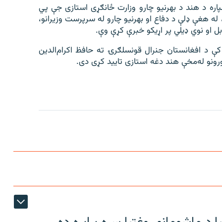
اره د هند د بهرنیو چارو وزارت ځانګړی استازی جې پي
، له هغې ډلې د دفاع او بهرنیو چارو له سرپرست وزیرانو،
 او نوي ډیلي پر اړیکو خبرې کړې وې.
 د افغانستان جنرال قونسلګرۍ ته حافظ اکرام‌‌‌الدین
ونو له‌‌مخې هند دغه استازی تایید کړی دی.