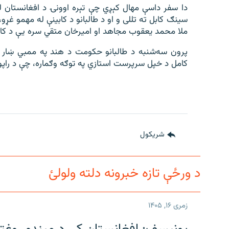
دا سفر داسې مهال کېږي چې تېره اوونۍ د افغانستان لپ
سینګ کابل ته تللی و او د طالبانو د کابینې له مهمو غړو
ملا محمد یعقوب مجاهد او امیرخان متقي سره یې د کابل
پرون سه‌‌شنبه د طالبانو حکومت د هند په ممبي ښار کې
کامل د خپل سرپرست استازي په توګه وګماره، چې د راپور
شريکول
د ورځې تازه خبرونه دلته ولولئ
زمری ۱۶, ۱۴۰۵