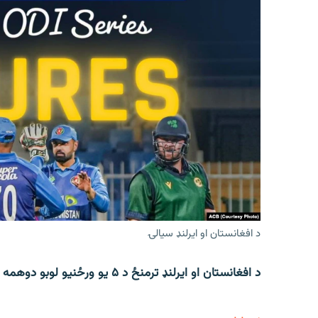
د افغانستان او ایرلنډ سیالۍ
د افغانستان او ایرلنډ ترمنځ د ۵ یو ورځنیو لوبو دوهمه لوبه د جمعې په ورځ ترسره کېږي.