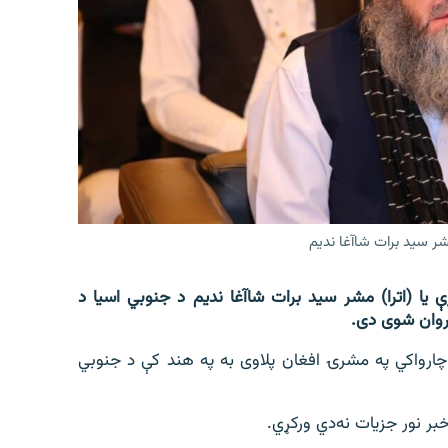
مشر سید برات شاآغا ندیم
 یا (اترا) مشر سید برات شاآغا ندیم د جنوبي اسیا د
روان شوی دی.
غه چارواکي په مشرۍ افغان پلاوی به په هند کې د جنوبي
خبر نور جزیات نه‌دي ورکړي.