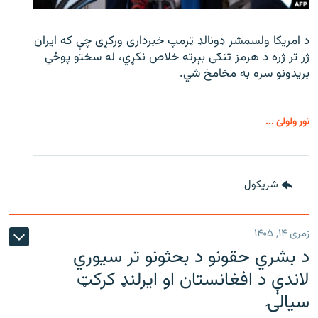
د امریکا ولسمشر ډونالډ ټرمپ خبرداری ورکړی چې که ایران
ژر تر ژره د هرمز تنګی بېرته خلاص نکړي، له سختو پوځي
بریدونو سره به مخامخ شي.
نور ولولئ ...
شريکول
زمری ۱۴, ۱۴۰۵
د بشري حقونو د بحثونو تر سیوري
لاندې د افغانستان او ایرلنډ کرکټ
سیالۍ