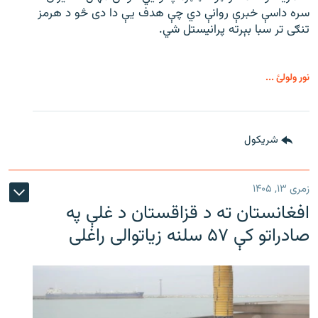
سره داسې خبرې روانې دي چې هدف یې دا دی څو د هرمز
تنګی تر سبا بېرته پرانیستل شي.
نور ولولئ ...
شريکول
زمری ۱۳, ۱۴۰۵
افغانستان ته د قزاقستان د غلې په
صادراتو کې ۵۷ سلنه زیاتوالی راغلی