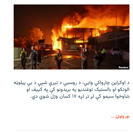
د اوکراین چارواکي وایي، د روسیې د تیرې شپې د بې‌ پیلوټه
الوتکو او بالستیک توغندیو په بریدونو کې په کییف او
شاوخوا سیمو کې لږ تر لږه ۱۷ کسان وژل شوي دي.
نور ولولئ ...