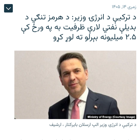
زمری ۱۴, ۱۴۰۵
د ترکیې د انرژۍ وزیر: د هرمز تنګي د
بدیلې نفتي لارې ظرفیت به په ورځ کې
۲.۵ میلیونه بېرلو ته لوړ کړو
د ترکیې د انرژۍ وزیر الپ ارسلان بایرکتار ، ارشیف