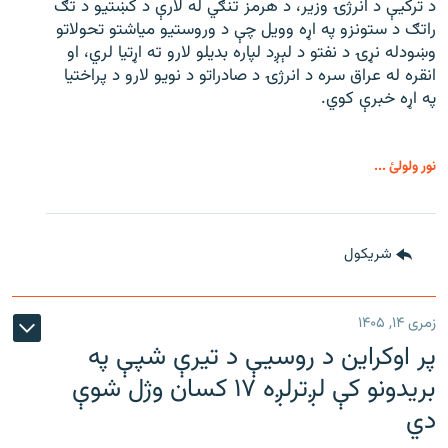
د ترکیې د انرژۍ وزیر، د هرمز تنګي له لارې د کښتیو د تګ
راتګ د ستونزو په اړه وویل چې د وروستیو میاشتو تحولاتو
وښودله نړۍ د نفتو د لېږد لپاره بدیلو لارو ته اړتیا لري، او
انقره له عراق سره د انرژۍ د صادراتو د نویو لارو د پراختیا
په اړه خبرې کوي.
نور ولولئ ...
شريکول
زمری ۱۴, ۱۴۰۵
پر اوکراین د روسیې د تیرې شپې په
بریدونو کې لږترلږه ۱۷ کسان وژل شوې
دي