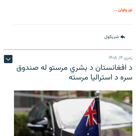
نور ولولئ ...
شريکول
زمری ۱۴, ۱۴۰۵
د افغانستان د بشري مرستو له صندوق
سره د استرالیا مرسته