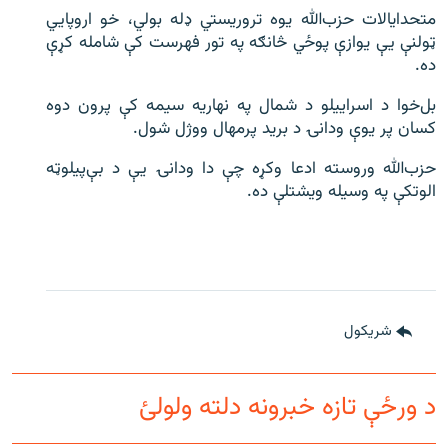
متحدایالات حزب‌‌‌الله یوه تروریستي ډله بولي، خو اروپايي
ټولنې یې یوازې پوځي څانګه په تور فهرست کې شامله کړې
ده.
بل‌‌‌خوا د اسراییلو د شمال په نهاریه سیمه کې پرون دوه
کسان پر یوې ودانۍ د برید پرمهال ووژل شول.
حزب‌‌‌الله وروسته ادعا وکړه چې دا ودانۍ یې د بې‌‌‌پیلوټه
الوتکې په وسیله ویشتلې ده.
شريکول
د ورځې تازه خبرونه دلته ولولئ