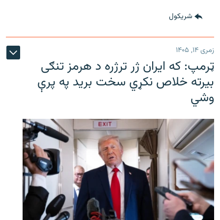
شريکول
زمری ۱۴, ۱۴۰۵
ټرمپ: که ایران ژر ترژره د هرمز تنګی
بیرته خلاص نکړي سخت برید په پرې
وشي