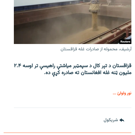
آرشیف، محموله از صادرات غله قزاقستان
قزاقستان د تېر کال د سپمټبر میاشتې راهیسې تر اوسه ۲.۴
ملیون ټنه غله افغانستان ته صادره کړې ده.
نور ولولئ ...
شريکول