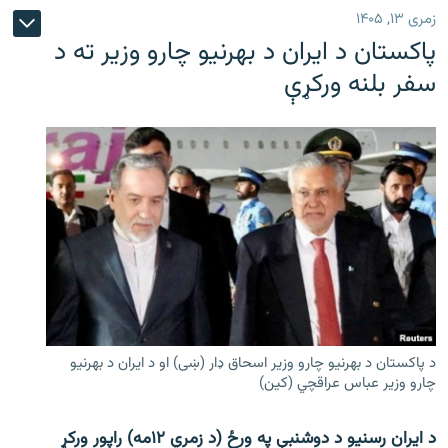
زمری ۱۳, ۱۴۰۵
پاکستان د ایران د بهرنیو چارو وزیر ته د
سفر بلنه ورکړې
د پاکستان د بهرنیو چارو وزیر اسحاق ډار (ښی) او د ایران د بهرنیو
چارو وزیر عباس عراقچي (کین)
د ایران رسنیو د دوشنبې په ورځ (د زمري ۱۲مه) راپور ورکړ