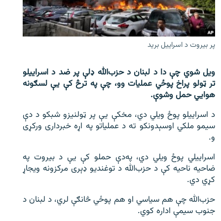
اړیکه
دري پاڼه
پر بيروت د اسراييل بريد
Azadi English
ویل شوي چې دا د لبنان د حزب‌‌الله ډلې پر ضد د اسراییلو
راسره ملګري شئ
تر ټولو پراخ پوځي عملیات وو، چې په ترڅ کې یې لسګونه
هوايي حمل وشوې.
د اسراییلو پوځ ویلي دي، مخکې یې پر ټولنیزو شبکو د دې
د ازادې اروپا/ ازادي راډيو ټولې پاڼې
سیمو ملکي اوسېدونکو ته د عملیاتو په اړه خبرداری ورکړی
و.
اسراییلي پوځ ویلي دي، په‌‌دې حملو کې یې د بیروت په
ضاحیه ناحیه کې د حزب‌‌‌‌الله د توغندیو ډېری مرکزونه ویجاړ
کړي دي.
حزب‌‌الله چې هم سیاسي او هم پوځي څانګې لري، د لبنان د
جنوب سیمې اداره کوي.