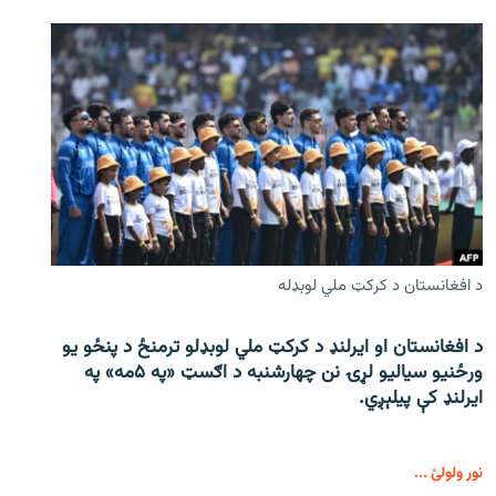
د افغانستان د کرکټ ملي لوبډله
د افغانستان او ایرلنډ د کرکټ ملي لوبډلو ترمنځ د پنځو یو
ورځنیو سیالیو لړۍ نن چهارشنبه د اګسټ «په ۵مه» په
ایرلنډ کې پیلېږي.
نور ولولئ ...