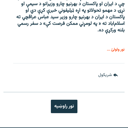
چې د ایران او پاکستان د بهرنیو چارو وزیرانو د سیمې او
نړۍ د مهمو تحولاتو په اړه ټیلیفوني خبرې کړې دي او
پاکستان د ایران د بهرنیو چارو وزیر سید عباس عراقچي ته
اسلام‌اباد ته « په لومړني ممکن فرصت کې» د سفر رسمي
بلنه ورکړې ده.
نور ولولئ ...
شريکول
نور راوښيه