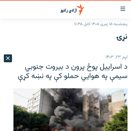
اسرسۍ
ړ
پنجشنبه ۱۵ زمری ۱۴۰۵ کابل ۱۱:۴۵
ېنکونه
کورپاڼه
نړۍ
صلي
راپورونه
تن
خبرونه
افغانستان
ه
لړم ۲۳, ۱۴۰۳
رتلل
د خپرونو جدول
سیمه
افغانستان
د اسراییل پوځ پرون د بیروت جنوبي
صلي
مرکې
نړۍ
منځنی ختیځ
ېنو
سيمې په هوايي حملو کې په نښه کړې
ه
اونیزې خپرونې
نړۍ
رتلل
انځوریزه برخه
ټون
ورزش
اڼې
ه
د کډوالۍ بحران
راجعه
'کووېډ-۱۹'