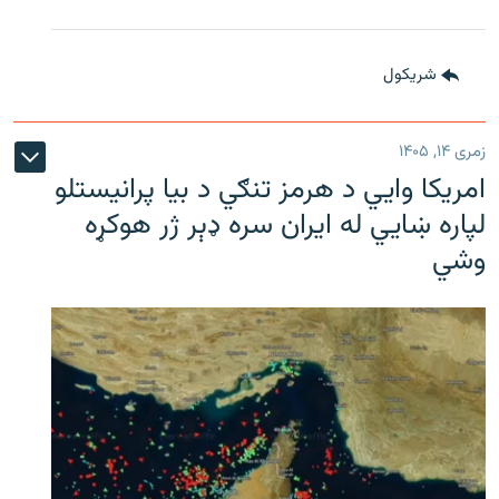
شريکول
زمری ۱۴, ۱۴۰۵
امریکا وايي د هرمز تنګي د بیا پرانیستلو
لپاره ښایي له ایران سره ډېر ژر هوکړه
وشي