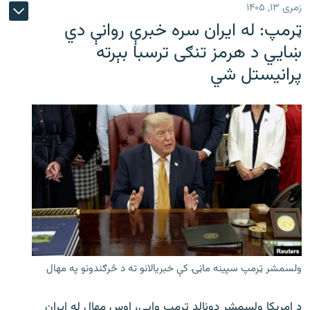
زمری ۱۳, ۱۴۰۵
ټرمپ: له ایران سره خبرې روانې دي
ښايي د هرمز تنګی ترسبا بېرته
پرانیستل شي
ولسمشر ټرمپ سپینه ماڼۍ کې خبریالانو ته د څرګندونو په مهال
د امریکا ولسمشر ډونالډ ټرمپ وایي، اوس مهال له ایران