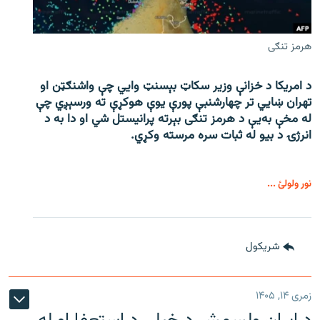
هرمز تنګی
د امریکا د خزانې وزیر سکاټ بېسنټ وایي چې واشنګټن او
تهران ښايي تر چهارشنبې پورې یوې هوکړې ته ورسېږي چې
له مخې به‌یې د هرمز تنګی بېرته پرانیستل شي او دا به د
انرژۍ د بیو له ثبات سره مرسته وکړي.
نور ولولئ ...
شريکول
زمری ۱۴, ۱۴۰۵