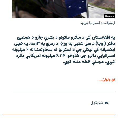
ارشیف، د استرالیا بیرق
په افغانستان کې د ملګرو ملتونو د بشري چارو د همغږۍ
دفتر (اوچا) د سې ‌شنبې په ورځ، د زمري په ۱۳مه، په خپلې
اېکسپاڼه کې لیکلي چې د استرالیا له سخاوتمندانه ۹ میلیونه
استرالیايي ډالرو چې شاوخوا ۶،۳۴ میلیونه امریکايي ډالره
کېږي، مرستې څخه مننه کوي.
نور ولولئ ...
شريکول