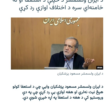
د ایران ولسمشر د خپلې د استعفا او له
خامنه‌اي سره د اختلاف اوازې رد کړې
د ایران ولسمشر مسعود پزشکیان
د ایران ولسمشر مسعود پزشکیان وایي چې د استعفا کولو
هېڅ نیت نه‌لري او هغه اوازې یې رد کړې چې په دې
وروستیو کې د هغه د استعفا په اړه خپرې شوې دي.