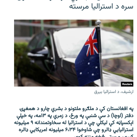
سره د استرالیا مرسته
ارشیف، د استرالیا بیرق
په افغانستان کې د ملګرو ملتونو د بشري چارو د همغږۍ
دفتر (اوچا) د سې ‌شنبې په ورځ، د زمري په ۱۳مه، په خپلې
اېکسپاڼه کې لیکلي چې د استرالیا له سخاوتمندانه ۹ میلیونه
استرالیايي ډالرو چې شاوخوا ۶،۳۴ میلیونه امریکايي ډالره