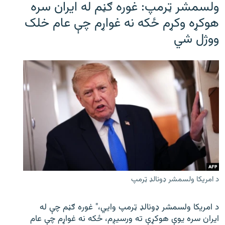
ولسمشر ټرمپ: غوره ګڼم له ایران سره
هوکړه وکړم ځکه نه غواړم چې عام خلک
ووژل شي
د امریکا ولسمشر ډونالډ ټرمپ
د امریکا ولسمشر ډونالډ ټرمپ وايي،" غوره ګڼم چې له
ایران سره یوې هوکړې ته ورسیږم، ځکه نه غواړم چې عام