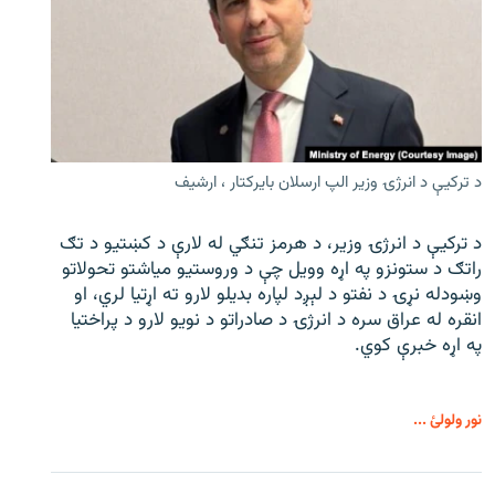
د ترکیې د انرژۍ وزیر الپ ارسلان بایرکتار ، ارشیف
د ترکیې د انرژۍ وزیر، د هرمز تنګي له لارې د کښتیو د تګ
راتګ د ستونزو په اړه وویل چې د وروستیو میاشتو تحولاتو
وښودله نړۍ د نفتو د لېږد لپاره بدیلو لارو ته اړتیا لري، او
انقره له عراق سره د انرژۍ د صادراتو د نویو لارو د پراختیا
په اړه خبرې کوي.
نور ولولئ ...