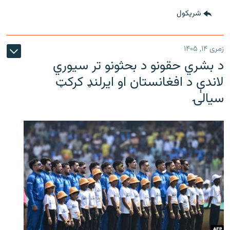
شريکول
زمری ۱۴, ۱۴۰۵
د بشري حقونو د بحثونو تر سیوري
لاندې د افغانستان او ایرلنډ کرکټ
سیالۍ