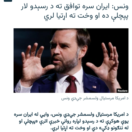
ونس: ایران سره توافق ته د رسېدو لار
پېچلې ده او وخت ته اړتیا لري
د امریکا مرستیال ولسمشر جي‌ډي ونس
د امریکا مرستیال ولسمشر جي‌ډي ونس، وايي له ایران سره
یوې هوکړې ته د رسېدو لپاره روانې خبرې اترې «پېچلې او
له ننګونو ډکې» دي او وخت ته اړتیا لري.