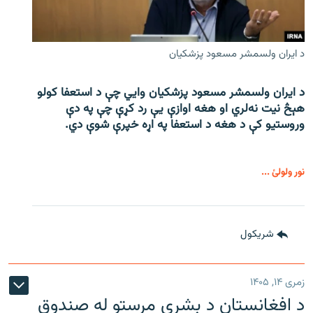
د ایران ولسمشر مسعود پزشکیان
د ایران ولسمشر مسعود پزشکیان وایي چې د استعفا کولو
هېڅ نیت نه‌لري او هغه اوازې یې رد کړې چې په دې
وروستیو کې د هغه د استعفا په اړه خپرې شوې دي.
نور ولولئ ...
شريکول
زمری ۱۴, ۱۴۰۵
د افغانستان د بشري مرستو له صندوق