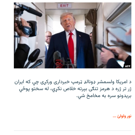
د امریکا ولسمشر ډونالډ ټرمپ خبرداری ورکړی چې که ایران
ژر تر ژره د هرمز تنګی بېرته خلاص نکړي، له سختو پوځي
بریدونو سره به مخامخ شي.
نور ولولئ ...