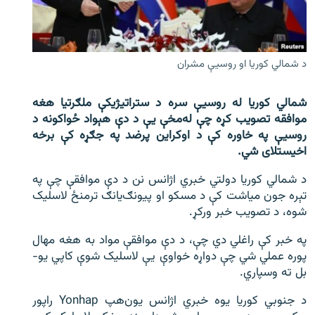
اړیکه
دري پاڼه
د شمالي کوريا او روسيې مشران
Azadi English
شمالي کوریا له روسیې سره د ستراتیژیکې ملګرتیا هغه
راسره ملګري شئ
موافقه تصویب کړه چې له‌‌مخې یې د دې هېواد ځواکونه د
روسیې په خاوره کې د اوکراین پرضد په جګړه کې برخه
اخیستلای شي.
د ازادې اروپا/ ازادي راډيو ټولې پاڼې
د شمالي کوریا دولتي خبري اژانس نن د دې موافقې چې په
تېره جون میاشت کې د مسکو او پیونګ‌‌‌یانګ ترمنځ لاسلیک
شوه، د تصویب خبر ورکړ.
په خبر کې راغلي دي چې، د دې موافقې مواد به هغه مهال
پوره عملي شي چې دواړه خواوې یې لاسلیک شوې کاپي یو-
بل ته وسپاري.
د جنوبي کوریا یوه خبري اژانس یون‌هپ Yonhap راپور