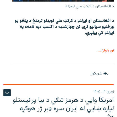
د افغانستان د کرکټ ملي لوبډله
د افغانستان او ایرلنډ د کرکټ ملي لوبډلو ترمنځ د پنځو یو
ورځنیو سیالیو لړۍ نن چهارشنبه د اګسټ «په ۵مه» په
ایرلنډ کې پیلېږي.
نور ولولئ ...
شريکول
زمری ۱۴, ۱۴۰۵
امریکا وايي د هرمز تنګي د بیا پرانیستلو
لپاره ښایي له ایران سره ډېر ژر هوکړه