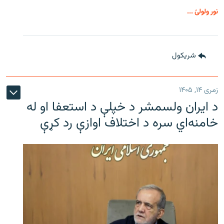
نور ولولئ ...
شريکول
زمری ۱۴, ۱۴۰۵
د ایران ولسمشر د خپلې د استعفا او له
خامنه‌اي سره د اختلاف اوازې رد کړې