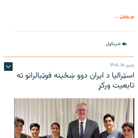
نور ولولئ ...
شريکول
زمری ۱۵, ۱۴۰۵
اسټرالیا د ایران دوو ښځینه فوټبالرانو ته
تابعیت ورکړ