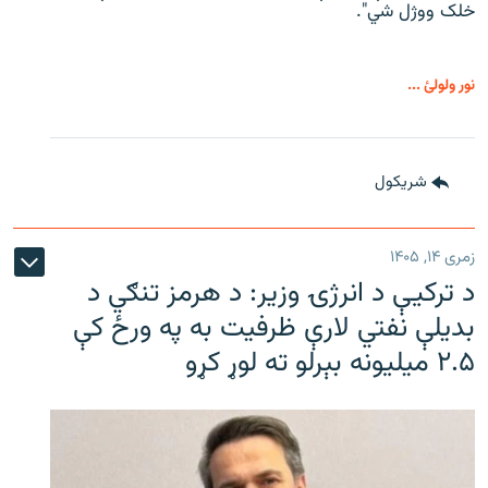
خلک ووژل شي".
نور ولولئ ...
شريکول
زمری ۱۴, ۱۴۰۵
د ترکیې د انرژۍ وزیر: د هرمز تنګي د
بدیلې نفتي لارې ظرفیت به په ورځ کې
۲.۵ میلیونه بېرلو ته لوړ کړو