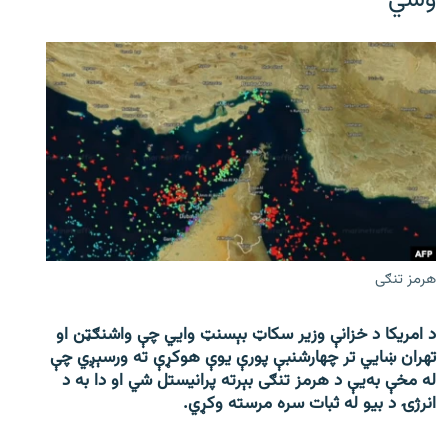
وشي
هرمز تنګی
د امریکا د خزانې وزیر سکاټ بېسنټ وایي چې واشنګټن او
تهران ښايي تر چهارشنبې پورې یوې هوکړې ته ورسېږي چې
له مخې به‌یې د هرمز تنګی بېرته پرانیستل شي او دا به د
انرژۍ د بیو له ثبات سره مرسته وکړي.