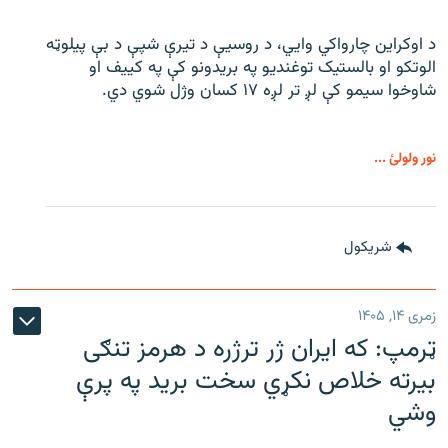
د اوکراین چارواکي وایي، د روسیې د تیرې شپې د بې‌ پیلوټه
الوتکو او بالستیک توغندیو په بریدونو کې په کییف او
شاوخوا سیمو کې لږ تر لږه ۱۷ کسان وژل شوي دي.
نور ولولئ ...
شريکول
زمری ۱۴, ۱۴۰۵
ټرمپ: که ایران ژر ترژره د هرمز تنګی
بیرته خلاص نکړي سخت برید په پرې
وشي