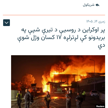
شريکول
زمری ۱۴, ۱۴۰۵
پر اوکراین د روسیې د تیرې شپې په
بریدونو کې لږترلږه ۱۷ کسان وژل شوې
دي