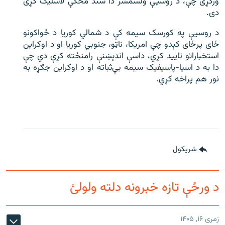
ورکړی چې، د روسیې ولسمشر دا سند مخکې لاسلیک کړی
دی.
د روسیې په کورسک سیمه کې د شمالي کوریا د ځواکونو
ځای پرځای کېدو چې امریکا، ناټو، جنوبي کوریا او د اوکراین
استخباراتو تایید کړي، داسې اندېښنې رامنځته کړې دي چې
دا به د اسیا-پاسیفیک سیمه بې‌‌‌ثباته او د اوکراین جګړه به
نور هم پراخه کړي.
شريکول
د ورځې تازه خبرونه دلته ولولئ
زمری ۱۶, ۱۴۰۵