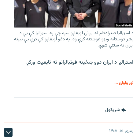
د اسټرالیا صدراعظم له ایراني لوبغاړو سره چې په اسټرالیا کې يې د
بشر دوستانه ویزو غوښتنه کړې وه. په دغو لوبغاړو کې درې يې بیرته
ایران ته ستنې شوې.
اسټرالیا د ایران دوو ښځینه فوټبالرانو ته تابعیت ورکړ.
نور ولولئ ...
شريکول
زمری ۱۵, ۱۴۰۵