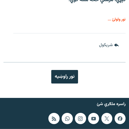
کېږي، مرستې څخه مننه کوي.
نور ولولئ ...
شريکول
نور راوښيه
راسره ملګري شئ