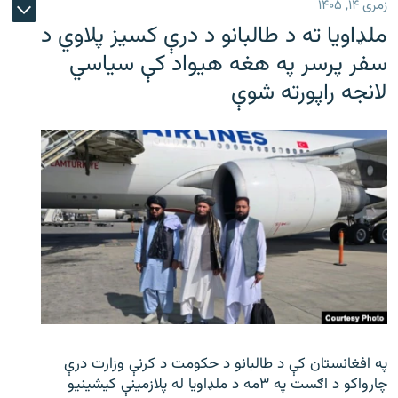
زمری ۱۴, ۱۴۰۵
ملډاویا ته د طالبانو د درې کسیز پلاوي د
سفر پرسر په هغه هیواد کې سیاسي
لانجه راپورته شوې
په افغانستان کې د طالبانو د حکومت د کرنې وزارت درې
چارواکو د اګست په ۳مه د ملډاویا له پلازمینې کیشینیو