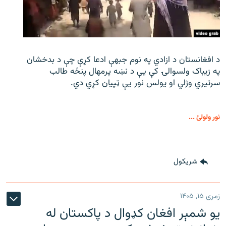
د افغانستان د ازادي په نوم جبهې ادعا کړې چې د بدخشان
په زیباک ولسوالۍ کې يې د نښه پرمهال پنځه طالب
سرتیري وژلي او یولس نور يې ټپیان کړي دي.
نور ولولئ ...
شريکول
زمری ۱۵, ۱۴۰۵
یو شمېر افغان کډوال د پاکستان له