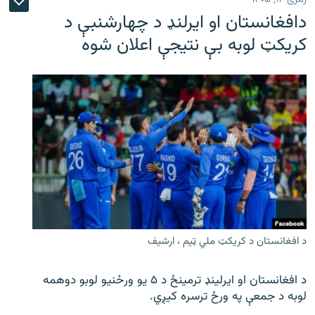
دافغانستان او ایرلنډ د چهارشنبې د
کریکټ لوبه بې نتیجې اعلان شوه
د افغانستان د کریکټ ملي ټیم ، ارشیف
د افغانستان او ایرلینډ ترمینځ د ۵ یو ورځنیو لوبو دوهمه
لوبه د جمعې په ورځ ترسره کیږي.