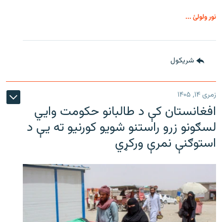
نور ولولئ ...
شريکول
زمری ۱۴, ۱۴۰۵
افغانستان کې د طالبانو حکومت وايي
لسګونو زرو راستنو شویو کورنیو ته یې د
استوګنې نمرې ورکړي