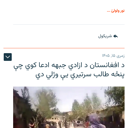
نور ولولئ ...
شريکول
زمری ۱۵, ۱۴۰۵
د افغانستان د ازادي جبهه ادعا کوي چې
پنځه طالب سرتیري يې وژلي دي