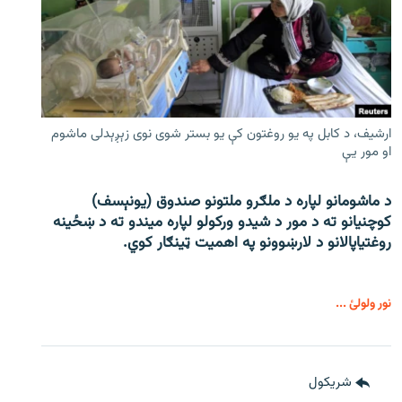
ارشیف، د کابل په یو روغتون کې یو بستر شوی نوی زېږېدلی ماشوم
او مور یې
د ماشومانو لپاره د ملګرو ملتونو صندوق (یونېسف)
کوچنیانو ته د مور د شیدو ورکولو لپاره میندو ته د ښځینه
روغتیاپالانو د لارښوونو په اهمیت ټینګار کوي.
نور ولولئ ...
شريکول