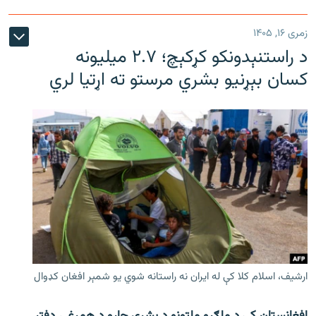
زمری ۱۶, ۱۴۰۵
د راستنېدونکو کړکېچ؛ ۲.۷ میلیونه
کسان بېړنیو بشري مرستو ته اړتیا لري
ارشیف، اسلام کلا کې له ایران نه راستانه شوي یو شمېر افغان کډوال
افغانستان کې د ملګرو ملتونو د بشري چارو د همږغۍ دفتر