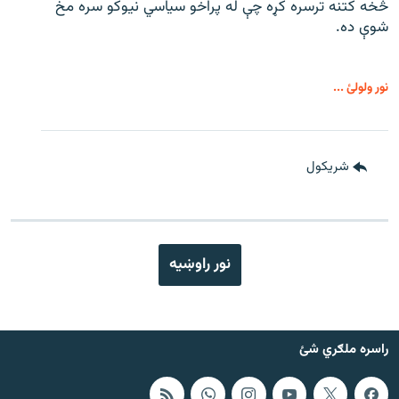
څخه کتنه ترسره کړه چې له پراخو سیاسي نیوکو سره مخ
شوې ده.
نور ولولئ ...
شريکول
نور راوښيه
راسره ملګري شئ