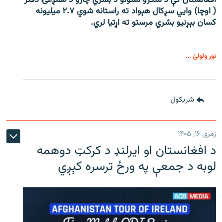
( اوچا) وايي سږکال هېواد ته راستانه شوي ۲.۷ میلیونه
کسان بېړنیو بشري مرستو ته اړتیا لري.
نور ولولئ ...
شريکول
زمری ۱۶, ۱۴۰۵
د افغانستان او ایرلنډ د کرکټ دوهمه
لوبه د جمعې په ورځ ترسره کېږي