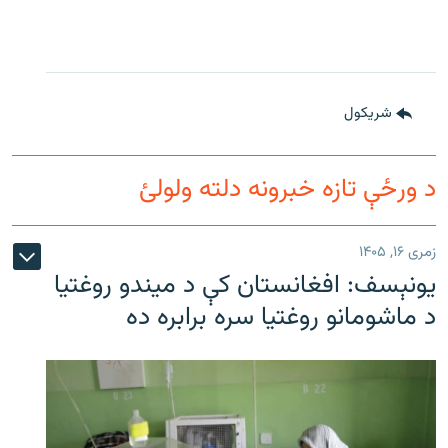
شريکول
د ورځې تازه خبرونه دلته ولولئ
زمری ۱۶, ۱۴۰۵
یونېسف: افغانستان کې د میندو روغتیا
د ماشومانو روغتیا سره برابره ده