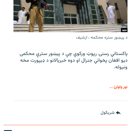
د پیښور ستره محکمه ، ارشیف
پاکستاني رسنۍ رپوټ ورکوي چې د پیښور سترې محکمی
دیو افغان پخواني جنرال او دوه خبریالانو د ډیپورت مخه
ونیوله.
نور ولولئ ...
شريکول