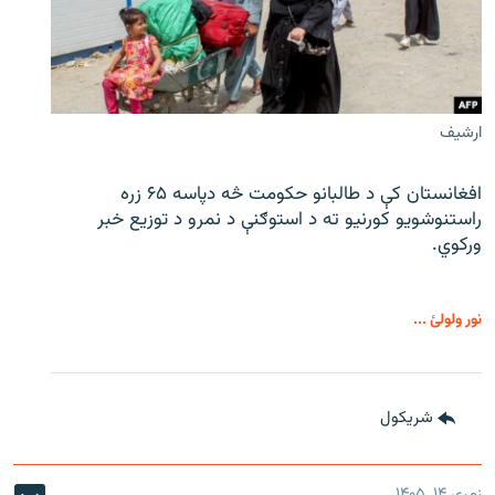
ارشیف
افغانستان کې د طالبانو حکومت څه دپاسه ۶۵ زره
راستنوشویو کورنیو ته د استوګنې د نمرو د توزیع خبر
ورکوي.
نور ولولئ ...
شريکول
زمری ۱۴, ۱۴۰۵