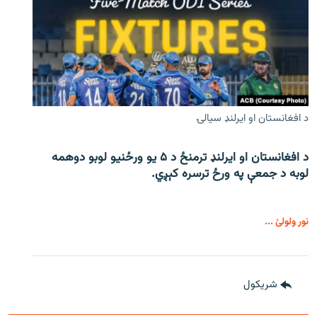
د افغانستان او ایرلنډ سیالۍ
د افغانستان او ایرلنډ ترمنځ د ۵ یو ورځنیو لوبو دوهمه
لوبه د جمعې په ورځ ترسره کېږي.
نور ولولئ ...
شريکول