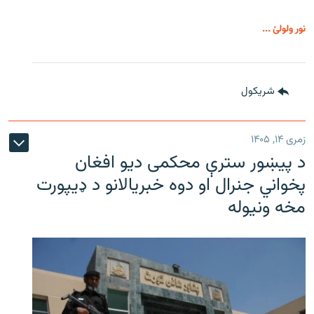
نور ولولئ ...
شريکول
زمری ۱۴, ۱۴۰۵
د پیښور سترې محکمی دیو افغان
پخواني جنرال او دوه خبریالانو د ډیپورت
مخه ونیوله