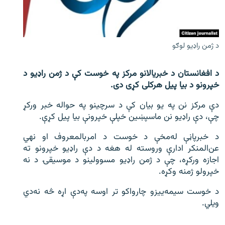
اړیکه
دري پاڼه
د ژمن راډيو لوګو
Azadi English
د افغانستان د خبریالانو مرکز په خوست کې د ژمن راډیو د
راسره ملګري شئ
خپرونو د بیا پیل هرکلی کړی دی.
دې مرکز نن په یو بیان کې د سرچینو په حواله خبر ورکړ
چې، دې راډیو نن ماسپښین خپلې خپرونې بیا پیل کړې.
د ازادې اروپا/ ازادي راډيو ټولې پاڼې
د خبرپاڼې له‌مخې د خوست د امربالمعروف او نهي
عن‌المنکر ادارې وروسته له هغه د دې راډیو خپرونو ته
اجازه ورکړه، چې د ژمن راډیو مسوولينو د موسیقۍ د نه
خپرولو ژمنه وکړه.
د خوست سیمه‌يیزو چارواکو تر اوسه په‌دې اړه څه نه‌دي
ویلي.