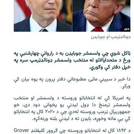
اړیکه
دري پاڼه
Azadi English
ډونالډټرمپ او جوبايډن
راسره ملګري شئ
ټاکل شوې چې ولسمشر جوبایډن به د راروانې چهارشنبې په
ورځ د متحدایالاتو له منتخب ولسمشر ډونالډټرمپ سره په
خپل دفتر کې وګوري.
د ازادې اروپا/ ازادي راډيو ټولې پاڼې
دا خبر د سپینې ماڼۍ مطبوعاتي دفتر پرون په یوه بیان کې
ورکړ.
په امریکا کې له انتخاباتو وروسته د ولسمشر او منتخب
ولسمشر ترمنځ دا ډول لیدنې یو پخوانی دود دی، خو
جمهوریپال ټرمپ وروسته له‌دې چې د ۲۰۲۰ کال په انتخاباتو
کې یې ماته وخوړه، بایډن ته د لیدنې بلنه ورنه‌کړه.
د ۱۸۹۲ کال له انتخاباتو وروسته چې ګروور کلیفلنډ Grover