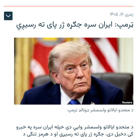
زمری ۱۶, ۱۴۰۵
ټرمپ: ایران سره جګړه ژر پای ته رسیږي
د متحدو ایالاتو ولسمشر ډونالډ ترمپ
د متحدو ایالاتو ولسمشر وايي دی خپله ایران سره په خبرو
کې دخیل دی، جګړه ژر پای ته رسیږي او د هرمز تنګي د