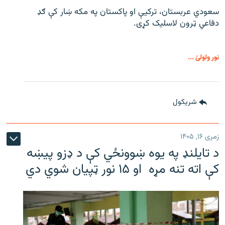
سعودي عربستان، ترکیې او پاکستان په مکه ښار کې ګډ
دفاعي ټرون لاسلیک کړی.
نور ولولئ ...
شريکول
زمری ۱۶, ۱۴۰۵
د تایلنډ په یوه ښوونځي کې د ډزو پیښه
کې اته تنه مړه او ۱۵ نور ټپیان شوي دي