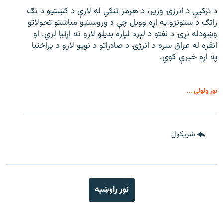
د ترکیې د انرژۍ وزیر، د هرمز تنګي له لارې د کښتیو د تګ
راتګ د ستونزو په اړه وویل چې د وروستیو میاشتو تحولاتو
وښودله نړۍ د نفتو د لېږد لپاره بدیلو لارو ته اړتیا لري، او
انقره له عراق سره د انرژۍ د صادراتو د نویو لارو د پراختیا
په اړه خبرې کوي.
نور ولولئ ...
شريکول
نور راوښيه