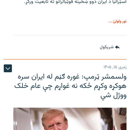
اسټرالیا د ایران دوو ښځینه فوټبالرانو ته تابعیت ورکړ.
نور ولولئ ...
شريکول
زمری ۱۵, ۱۴۰۵
ولسمشر ټرمپ: غوره ګڼم له ایران سره
هوکړه وکړم ځکه نه غواړم چې عام خلک
ووژل شي