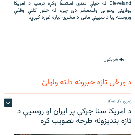
Cleveland له خپلې دندې استعفا وکړه ټرمپ د امریکا
یوازینی پخوانی ولسمشر دی چې، له څلور کلنې وقفې
وروسته بیا د سپینې ماڼۍ د مشرۍ لپاره غوره کېږي.
شريکول
د ورځې تازه خبرونه دلته ولولئ
زمری ۱۷, ۱۴۰۵
د امریکا سنا جرګې پر ایران او روسیې د
تازه بندیزونه طرحه تصویب کړه