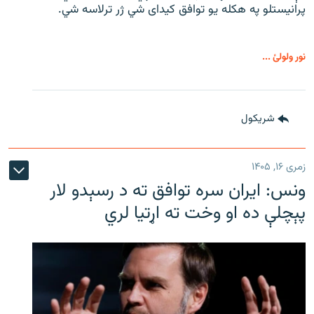
پرانیستلو په هکله یو توافق کیدای شي ژر ترلاسه شي.
نور ولولئ ...
شريکول
زمری ۱۶, ۱۴۰۵
ونس: ایران سره توافق ته د رسېدو لار
پېچلې ده او وخت ته اړتیا لري