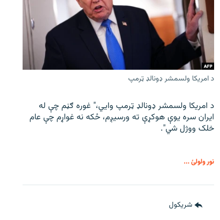
د امریکا ولسمشر ډونالډ ټرمپ
د امریکا ولسمشر ډونالډ ټرمپ وايي،" غوره ګڼم چې له
ایران سره یوې هوکړې ته ورسیږم، ځکه نه غواړم چې عام
خلک ووژل شي".
نور ولولئ ...
شريکول