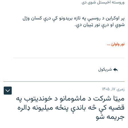
وروسته اخیستل شوی دی
پر اوکراین د روسیې په تازه بریدونو کې درې کسان وژل
شوي او درې نور ټپیان دي.
نور ولولئ ...
شريکول
زمری ۱۷, ۱۴۰۵
میټا شرکت د ماشومانو د خوندیتوب په
قضیه کې څه باندې پنځه میلیونه ډالره
جریمه شو