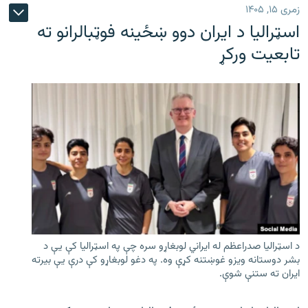
زمری ۱۵, ۱۴۰۵
اسټرالیا د ایران دوو ښځینه فوټبالرانو ته
تابعیت ورکړ
د اسټرالیا صدراعظم له ایراني لوبغاړو سره چې په اسټرالیا کې يې د
بشر دوستانه ویزو غوښتنه کړې وه. په دغو لوبغاړو کې درې يې بیرته
ایران ته ستنې شوې.