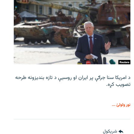
د امریکا سنا جرګې پر ایران او روسیې د تازه بندیزونه طرحه
تصویب کړه.
نور ولولئ ...
شريکول