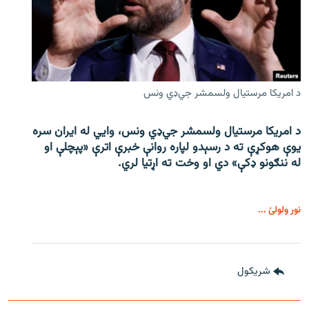
د امریکا مرستیال ولسمشر جي‌ډي ونس
د امریکا مرستیال ولسمشر جي‌ډي ونس، وايي له ایران سره
یوې هوکړې ته د رسېدو لپاره روانې خبرې اترې «پېچلې او
له ننګونو ډکې» دي او وخت ته اړتیا لري.
نور ولولئ ...
شريکول