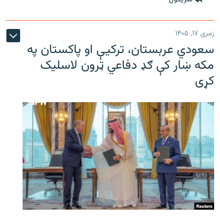
زمری ۱۷, ۱۴۰۵
سعودي عربستان، ترکیې او پاکستان په
مکه ښار کې ګډ دفاعي ټرون لاسلیک
کړی