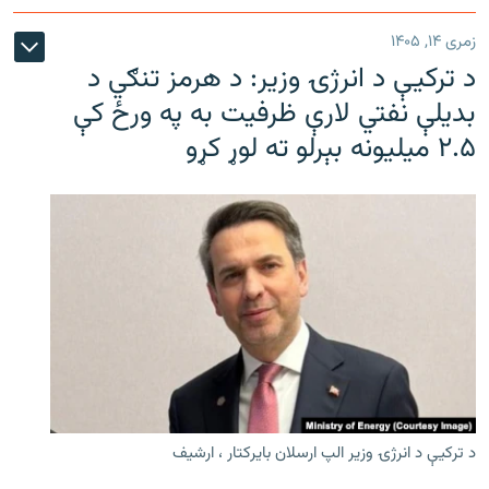
زمری ۱۴, ۱۴۰۵
د ترکیې د انرژۍ وزیر: د هرمز تنګي د
بدیلې نفتي لارې ظرفیت به په ورځ کې
۲.۵ میلیونه بېرلو ته لوړ کړو
د ترکیې د انرژۍ وزیر الپ ارسلان بایرکتار ، ارشیف