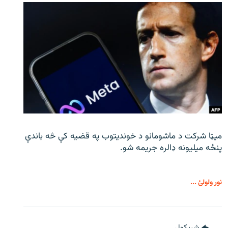
میټا شرکت د ماشومانو د خوندیتوب په قضیه کې څه باندې
پنځه میلیونه ډالره جریمه شو.
نور ولولئ ...
شريکول