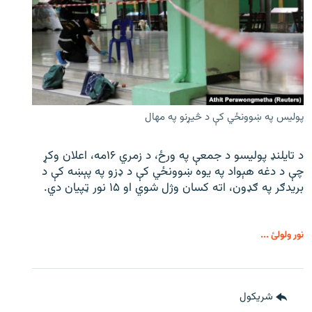
پولیس په ښوونځي کې د څیړنو په مهال
د تایلنډ پولیسو د جمعې په ورځ، د زمري ۱۶مه، اعلان وکړ
چې د دغه هېواد په یوه ښوونځي کې د ډزو په پېښه کې د
بریدګر په ګډون، اته کسان وژل شوي او ۱۵ نور ټپیان دي.
نور ولولئ ...
شريکول