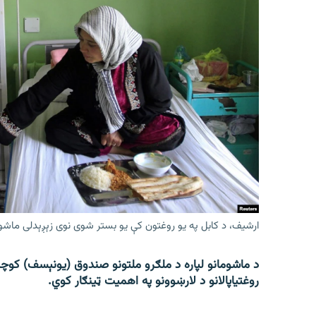
ارشیف، د کابل په یو روغتون کې یو بستر شوی نوی زېږېدلی ماشو
د ماشومانو لپاره د ملګرو ملتونو صندوق (یونېسف) کوچنی
روغتیاپالانو د لارښوونو په اهمیت ټینګار کوي.