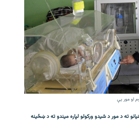
م او مور یې
انو ته د مور د شیدو ورکولو لپاره میندو ته د ښځینه