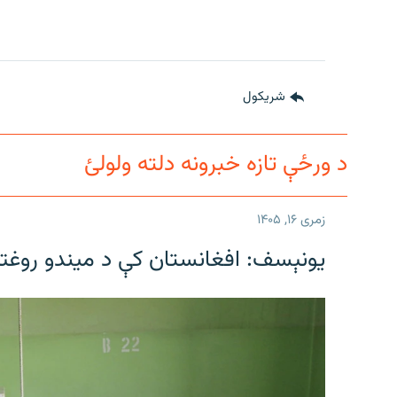
شريکول
د ورځې تازه خبرونه دلته ولولئ
زمری ۱۶, ۱۴۰۵
یونېسف: افغانستان کې د میندو روغتیا 