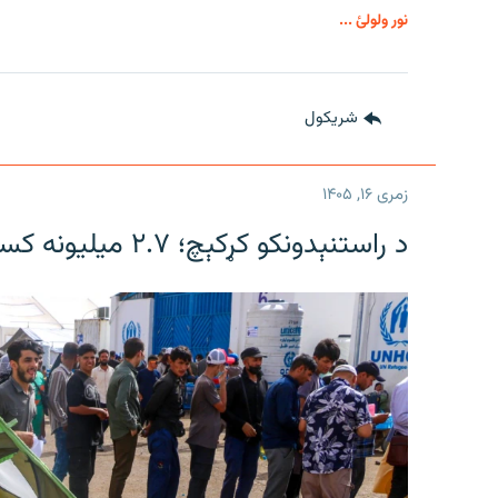
نور ولولئ ...
شريکول
زمری ۱۶, ۱۴۰۵
د راستنېدونکو کړکېچ؛ ۲.۷ میلیونه کسان بېړنیو بشري مرستو ته اړتیا لري