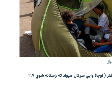
وال
افغانستان کې د ملګرو ملتونو د بشري چارو د همږغۍ دفتر ( اوچا) وايي سږکال هېواد ته راستانه شوي ۲.۷