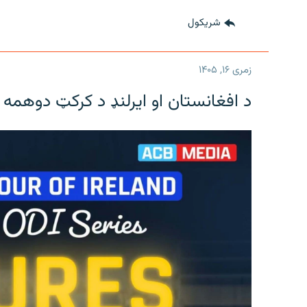
شريکول
زمری ۱۶, ۱۴۰۵
د افغانستان او ایرلنډ د کرکټ دوهمه 