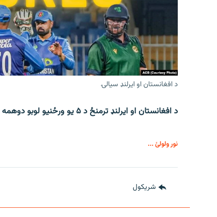
د افغانستان او ایرلنډ سیالۍ
د افغانستان او ایرلنډ ترمنځ د ۵ یو ورځنیو لوبو دوهمه لوبه د جمعې په ورځ ترسره کېږي.
نور ولولئ ...
شريکول