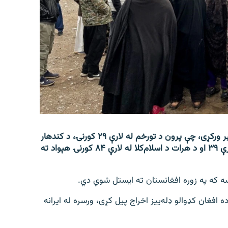
باختر خبري اژانس چې د طالبانو په کنټرول کې دی نن خبر ورکړی، چې پرون د تورخم له لارې ۲۹ کورنۍ، د کندهار
د سپین‌بولدک له لارې ۳۷، د نيمروز د ورېښمو پله له لارې ۳۹ او د هرات د اسلام‌کلا له لارې ۸۴ کورنۍ هېواد ته
ه که په زوره افغانستان ته ایستل شوي دي.
بې‌اسناده افغان کډوالو ډله‌‌‌ییز اخراج پیل کړی، ورسره له ایرانه