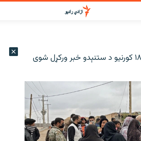
له پاکستان او ایرانه افغانستان ته د ۱۸۹ کورنیو د ستنېدو خبر ورکړل شوی