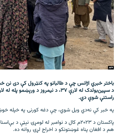
اړیکه
راستنې شوې دي.
په خبر کې نه‌دي ویل شوي، چې دغه کورنۍ په خپله خوښ
پاکستان د ۲۰۲۳م کال د نوامبر له لومړۍ نېټې د 
هم د افغان پناه غوښتونکو د اخراج لړۍ روانه ده.