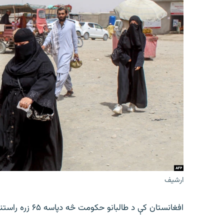
ارشیف
افغانستان کې د طالبانو حکومت څه دپاسه ۶۵ زره راستنوشویو کورنیو ته د استوګنې د نمرو د توزیع خبر ورکوي.