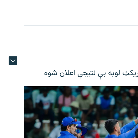
ریکټ لوبه بې نتیجې اعلان شوه