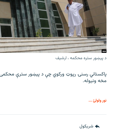
د پیښور ستره محکمه ، ارشیف
پاکستاني رسنۍ رپوټ ورکوي چې د پیښور سترې محکمی دیو
مخه ونیوله.
نور ولولئ ...
شريکول