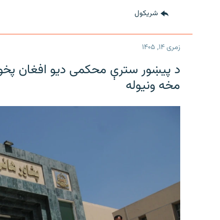
شريکول
زمری ۱۴, ۱۴۰۵
د پیښور سترې محکمی دیو افغان پخواني
مخه ونیوله