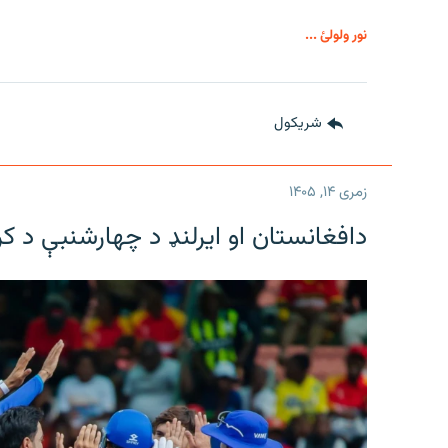
نور ولولئ ...
شريکول
زمری ۱۴, ۱۴۰۵
دافغانستان او ایرلنډ د چهارشنبې د ک