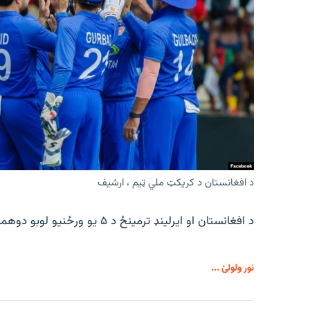
د افغانستان د کریکټ ملي ټیم ، ارشیف
د افغانستان او ایرلینډ ترمینځ د ۵ یو ورځنیو لوبو دوهمه لوبه د جمعې په ورځ ترسره کیږي.
نور ولولئ ...