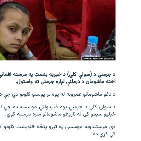
اړیکه
د جرمني د (سولې کلي) د خیریه بنسټ په مرسته افغاني 
اخته ماشومان د درملنې لپاره جرمني ته واستول.
د دغو ماشومانو عمرونه له یوه تر یولسو کلونو دي چې د 
د سولې کلی د جرمني یوه غیردولتي موسسه ده چې له
ځپلیو سیمو کې له ناروغو ماشومانو سره مرسته کوي.
دې مرستندویه موسسې په تېرو پنځه څلویښت کلونو کې 
کې کړې ده.