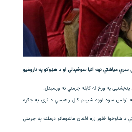
سرې میاشتې نهه اتیا سوځېدلي او د هډوکو په ناروغیو
پنج‌شنبې په ورځ له کابله جرمني ته ورسېدل.
 نولس سوه اووه شپېتم کال راهیسې د نړۍ په جګړه
د شاوخوا څلور زره افغان ماشومانو درملنه په جرمني