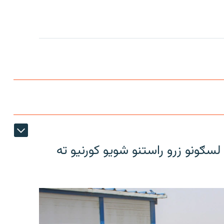
سګونو زرو راستنو شویو کورنیو ته