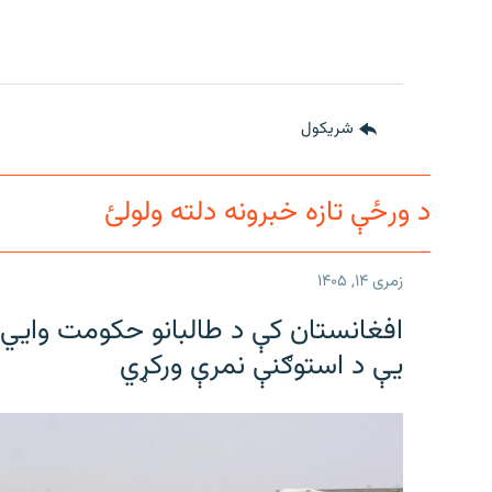
شريکول
د ورځې تازه خبرونه دلته ولولئ
زمری ۱۴, ۱۴۰۵
افغانستان کې د طالبانو حکومت وايي ل
یې د استوګنې نمرې ورکړي