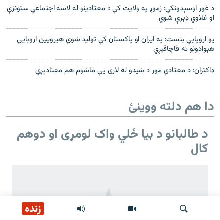
د غور اوسېدونکي: زموږ په ولایت کې د معتادینو له لاسه اجتماعي ستونزې
او غلاوي ډېرې شوي
یو اروپايي بنسټ: په ایران او پاکستان کې تولید شوي هیرویین اروپايي
هېوادونو ته قاچاقېږي
ډاکتران: د معتادې مور د شیدو له لارې یې ماشوم هم معتادېږي
دا هم دلته ووینئ
د طالبانو د بیا ځلي واک لومړی او دوهم
کال
زنده