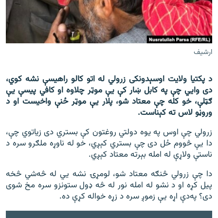
اړیکه
دري پاڼه
Azadi English
ارشيف
راسره ملګري شئ
د پکتیا ولایت اوسېدونکی زرولي له اتو کالو راهیسې نشه کوي،
دی وايي چې په کابل ښار کې يې موټر چلاوه او کافي پیسې یې
ګټلې، خو کله چې معتاد شو، پلار یې موټر ځنې واخیست او د
وروڼو لاس ته کېناست.
د ازادې اروپا/ ازادي راډيو ټولې پاڼې
زرولي چې اوس په یوه دولتي روغتون کې بستري دی زیاتوي چې،
دا یې څووم ځل دی چې بستري کېږي، خو له ناوړه ملګرو سره د
ناستې ولاړې له امله بېرته معتاد کېږي.
دا چې زرولي څنګه معتاد شو، لومړۍ نشه يي له څه‌‌شي څخه
پیل کړه او د نشو له امله نور له څه ډول ستونزو سره مخ شوی
دی؟ په‌دې اړه یې زموږ سره د زړه خواله کړې ده.