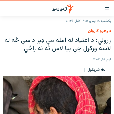
اسرسۍ
ړ
یکشنبه ۱۸ زمری ۱۴۰۵ کابل ۰۰:۴۶
ېنکونه
کورپاڼه
د زهرو کاروان
صلي
راپورونه
زرولي: د اعتیاد له امله مې ډېر داسې څه له
تن
خبرونه
افغانستان
لاسه ورکړل چې بیا لاس ته نه‌ راځي
ه
رتلل
د خپرونو جدول
سیمه
افغانستان
صلي
لړم ۱۸, ۱۴۰۳
مرکې
نړۍ
منځنی ختیځ
ېنو
شريکول
ه
اونیزې خپرونې
نړۍ
رتلل
انځوریزه برخه
ټون
ورزش
اڼې
ه
د کډوالۍ بحران
راجعه
'کووېډ-۱۹'