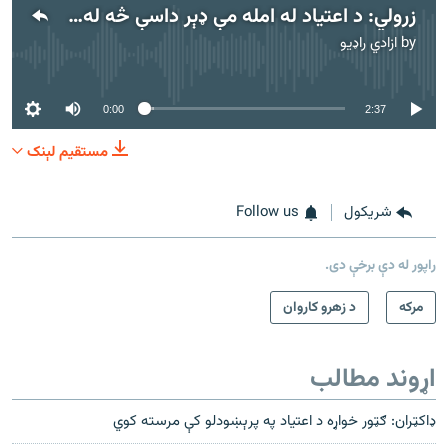
زرولي: د اعتیاد له امله مې ډېر داسې څه له لاسه ورکړل چې بیا لاس ته نه‌ راځي
by
ازادي راډیو
No media source currently available
0:00
2:37
مستقیم لېنک
شريکول
Follow us
راپور له دې برخې دی.
مرکه
د زهرو کاروان
اړوند مطالب
ډاکټران: ګټور خواړه د اعتیاد په پرېښودلو کې مرسته کوي