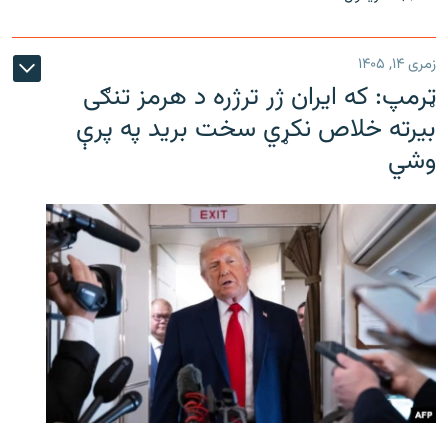
زمری ۱۴, ۱۴۰۵
ټرمپ: که ایران ژر ترژره د هرمز تنګی
بیرته خلاص نکړي سخت برید په پرې
وشي