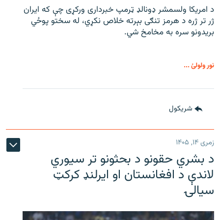
د امریکا ولسمشر ډونالډ ټرمپ خبرداری ورکړی چې که ایران
ژر تر ژره د هرمز تنګی بېرته خلاص نکړي، له سختو پوځي
بریدونو سره به مخامخ شي.
نور ولولئ ...
شريکول
زمری ۱۴, ۱۴۰۵
د بشري حقونو د بحثونو تر سیوري
لاندې د افغانستان او ایرلنډ کرکټ
سیالۍ