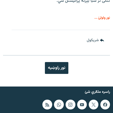
تنګی تر سبا بېرته پرانیستل شي.
نور ولولئ ...
شريکول
نور راوښيه
راسره ملګري شئ