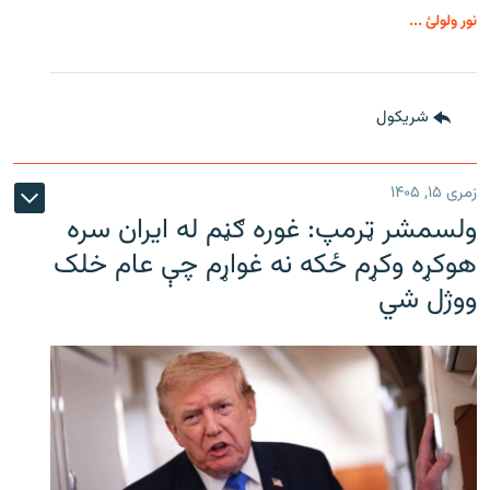
نور ولولئ ...
شريکول
زمری ۱۵, ۱۴۰۵
ولسمشر ټرمپ: غوره ګڼم له ایران سره
هوکړه وکړم ځکه نه غواړم چې عام خلک
ووژل شي