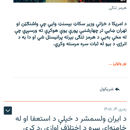
هرمز تنګی
د امریکا د خزانې وزیر سکاټ بېسنټ وایي چې واشنګټن او
تهران ښايي تر چهارشنبې پورې یوې هوکړې ته ورسېږي چې
له مخې به‌یې د هرمز تنګی بېرته پرانیستل شي او دا به د
انرژۍ د بیو له ثبات سره مرسته وکړي.
نور ولولئ ...
شريکول
زمری ۱۴, ۱۴۰۵
د ایران ولسمشر د خپلې د استعفا او له
خامنه‌اي سره د اختلاف اوازې رد کړې