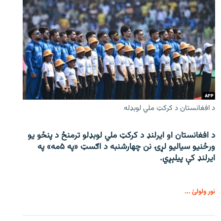
د افغانستان د کرکټ ملي لوبډله
د افغانستان او ایرلنډ د کرکټ ملي لوبډلو ترمنځ د پنځو یو
ورځنیو سیالیو لړۍ نن چهارشنبه د اګسټ «په ۵مه» په
ایرلنډ کې پیلېږي.
نور ولولئ ...