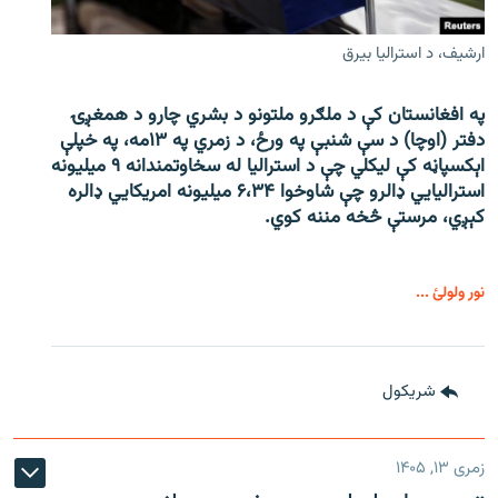
ارشیف، د استرالیا بیرق
په افغانستان کې د ملګرو ملتونو د بشري چارو د همغږۍ
دفتر (اوچا) د سې ‌شنبې په ورځ، د زمري په ۱۳مه، په خپلې
اېکسپاڼه کې لیکلي چې د استرالیا له سخاوتمندانه ۹ میلیونه
استرالیايي ډالرو چې شاوخوا ۶،۳۴ میلیونه امریکايي ډالره
کېږي، مرستې څخه مننه کوي.
نور ولولئ ...
شريکول
زمری ۱۳, ۱۴۰۵