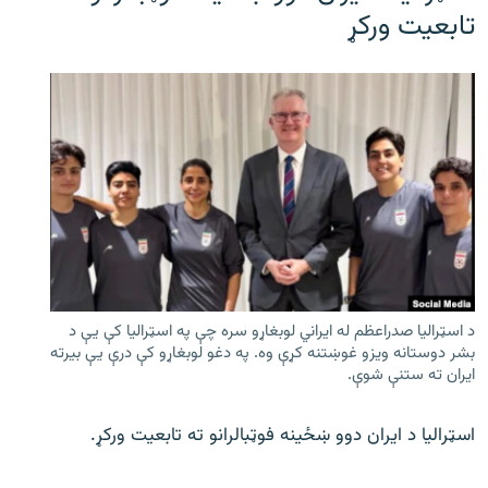
تابعیت ورکړ
د اسټرالیا صدراعظم له ایراني لوبغاړو سره چې په اسټرالیا کې يې د
بشر دوستانه ویزو غوښتنه کړې وه. په دغو لوبغاړو کې درې يې بیرته
ایران ته ستنې شوې.
اسټرالیا د ایران دوو ښځینه فوټبالرانو ته تابعیت ورکړ.