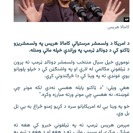
اړیکه
دري پاڼه
کامالا هريس
Azadi English
د امریکا د ولسمشر مرستیالې کامالا هریس په ولسمشریزو
راسره ملګري شئ
ټاکنو کې د ډونالډ ټرمپ په وړاندې خپله ماتې ومنله.
نوموړې خپل سیال منتخب ولسمشر ډونالډ ټرمپ ته پرون
د ټیلفونې مکالمې له لارې او په واشنګټن کې د خپلو پلویانو
د ازادې اروپا/ ازادي راډيو ټولې پاڼې
یوې غونډې ته په وینا کې دا څرګندونې کړي.
هغې ویلي: "د ټاکنو پایله هغسې نه‌دي لکه مونږ چې
غوښته، نه هغسې چې مونږ ورته مبارزه وکړه."
خو په وینا یې له امریکایانو سره د کړیو ژمنو څراغ به یې تل
بل وي.
مېرمن هریس ټرمپ ته په ټیلفوني خبرو کې هغه ته
مبارکي ورکړې او سپینې ماڼۍ ته د هغه او د هغه د ټیم په