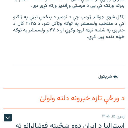
بېرته ورتګ کې یې د مرستې وړاندیز ورته کړی دی.
ټاکل شوې ډونالډ ټرمپ چې د نومبر د پنځمې نېټې په ټاکنو
کې د منتخب ولسمشر په توګه وټاکل شو، د ۲۰۲۵ کال د
جنورۍ په شلمه نېټه لوړه وکړي او د ۴۷م ولسمشر په توګه
خپله دنده پيل کړي.
شريکول
د ورځې تازه خبرونه دلته ولولئ
زمری ۱۵, ۱۴۰۵
اسټرالیا د ایران دوو ښځینه فوټبالرانو ته