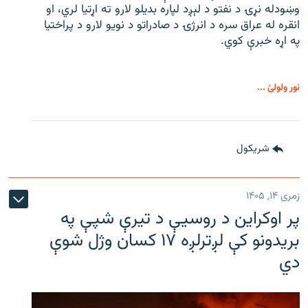
وښودله نړۍ د نفتو د لېږد لپاره بدیلو لارو ته اړتیا لري، او
انقره له عراق سره د انرژۍ د صادراتو د نویو لارو د پراختیا
په اړه خبرې کوي.
نور ولولئ ...
شريکول
زمری ۱۴, ۱۴۰۵
پر اوکراین د روسیې د تیرې شپې په
بریدونو کې لږترلږه ۱۷ کسان وژل شوې
دي