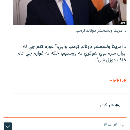
د امریکا ولسمشر ډونالډ ټرمپ
د امریکا ولسمشر ډونالډ ټرمپ وايي،" غوره ګڼم چې له
ایران سره یوې هوکړې ته ورسیږم، ځکه نه غواړم چې عام
خلک ووژل شي".
نور ولولئ ...
شريکول
زمری ۱۴, ۱۴۰۵