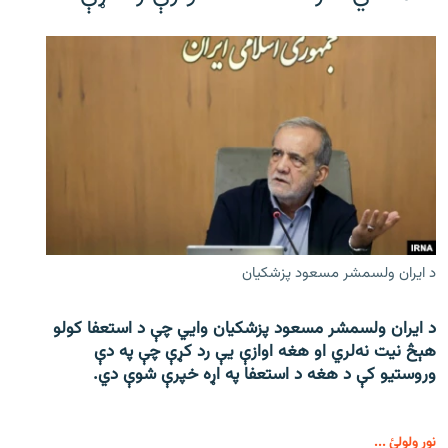
د ایران ولسمشر مسعود پزشکیان
د ایران ولسمشر مسعود پزشکیان وایي چې د استعفا کولو
هېڅ نیت نه‌لري او هغه اوازې یې رد کړې چې په دې
وروستیو کې د هغه د استعفا په اړه خپرې شوې دي.
نور ولولئ ...