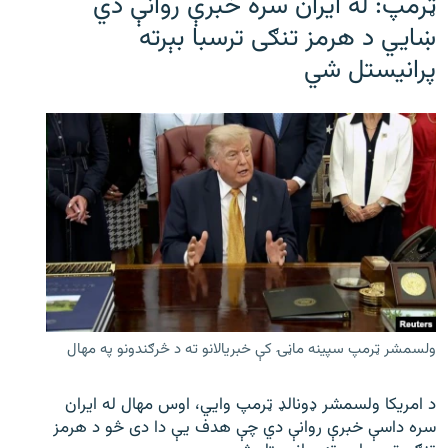
ټرمپ: له ایران سره خبرې روانې دي
ښايي د هرمز تنګی ترسبا بېرته
پرانیستل شي
ولسمشر ټرمپ سپینه ماڼۍ کې خبریالانو ته د څرګندونو په مهال
د امریکا ولسمشر ډونالډ ټرمپ وایي، اوس مهال له ایران
سره داسې خبرې روانې دي چې هدف یې دا دی څو د هرمز