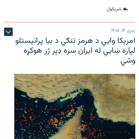
شريکول
زمری ۱۴, ۱۴۰۵
امریکا وايي د هرمز تنګي د بیا پرانیستلو
لپاره ښایي له ایران سره ډېر ژر هوکړه
وشي