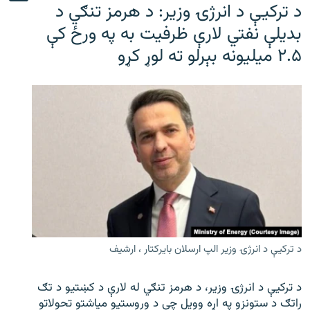
د ترکیې د انرژۍ وزیر: د هرمز تنګي د
بدیلې نفتي لارې ظرفیت به په ورځ کې
۲.۵ میلیونه بېرلو ته لوړ کړو
د ترکیې د انرژۍ وزیر الپ ارسلان بایرکتار ، ارشیف
د ترکیې د انرژۍ وزیر، د هرمز تنګي له لارې د کښتیو د تګ
راتګ د ستونزو په اړه وویل چې د وروستیو میاشتو تحولاتو