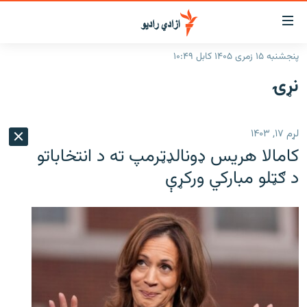
اسرسۍ
ړ
پنجشنبه ۱۵ زمری ۱۴۰۵ کابل ۱۰:۴۹
ېنکونه
کورپاڼه
نړۍ
صلي
راپورونه
تن
خبرونه
افغانستان
ه
لړم ۱۷, ۱۴۰۳
رتلل
د خپرونو جدول
سیمه
افغانستان
کامالا هريس ډونالډټرمپ ته د انتخاباتو
صلي
مرکې
نړۍ
منځنی ختیځ
ېنو
د ګټلو مبارکي ورکړې
ه
اونیزې خپرونې
نړۍ
رتلل
انځوریزه برخه
ټون
ورزش
اڼې
ه
د کډوالۍ بحران
راجعه
'کووېډ-۱۹'