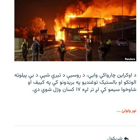
د اوکراین چارواکي وایي، د روسیې د تیرې شپې د بې‌ پیلوټه
الوتکو او بالستیک توغندیو په بریدونو کې په کییف او
شاوخوا سیمو کې لږ تر لږه ۱۷ کسان وژل شوي دي.
نور ولولئ ...
شريکول