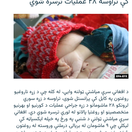
کې تراوسه ۲۸ عملیات ترسره شوي
د افغاني سرې میاشتې ټولنه وایي، له کله چې د زړه ناروغیو
روغتون په کابل کې پرانستل شوی، تراوسه د زړه سوري
لرونکو ۲۸ ماشومانو د زړه جراحي عملیات د کورنیو او بهرنیو
متخصصینو او روغتیا پالانو له لوري ترسره شوي دي. افغاني
سرې میاشتې ټولنې د شنبې په ورځ په خپله ایکسپاڼه کې
لیکلي چې ۹ ماشومان له بریالۍ درملنې وروسته له روغتون