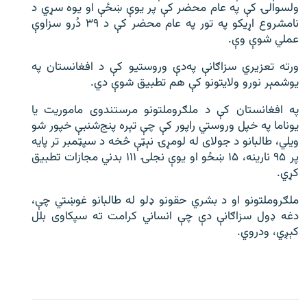
ولسوالۍ کې په عام محضر کې پر یوې ښځې او یوه سړي د
نامشروع اړیکو په تور په عام محضر کې د ۳۹ دُرو سزاوې
عملي شوې وې.
ورته تعزیري سزاګانې په‌دې وروستیو کې د افغانستان په
یوشمېر نورو ولایتونو کې هم تطبیق شوې دي.
په افغانستان کې د ملګروملتونو مرستندوی ماموریت یا
یوناما په خپل وروستي راپور کې چې تېره پنج‌شنبې خپور شو
ویلي، طالبانو د جولای له لومړۍ نېټې څخه د سپټمبر تر پایه
پر ۹۵ نارینه، ۱۵ ښځو او یوې نجلۍ ۱۱۱ بدني مجازات تطبیق
کړي.
ملګروملتونو او د بشري حقونو ډلو له طالبانو غوښتي چې،
دغه ډول سزاګانې دې چې انساني کرامت ته سپکاوی بلل
کېږي، ودروي.