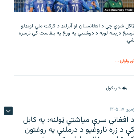
ټاکل شوې چې د افغانستان او آیرلنډ د کرکټ ملي لوبډلو
ترمنځ دریمه لوبه د دوشنبې په ورځ په بلفاست کې ترسره
شي.
نور ولولئ ...
شريکول
زمری ۱۷, ۱۴۰۵
د افغاني سرې میاشتې ټولنه: په کابل
کې د زړه ناروغیو د درملنې په روغتون