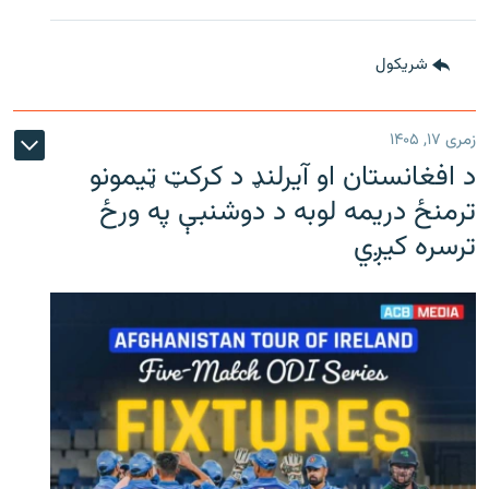
شريکول
زمری ۱۷, ۱۴۰۵
د افغانستان او آیرلنډ د کرکټ ټیمونو
ترمنځ دریمه لوبه د دوشنبې په ورځ
ترسره کیږي