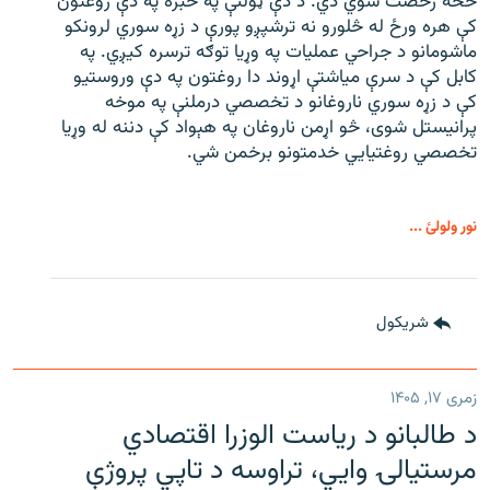
څخه رخصت شوي دي. د دې ټولنې په خبره په دې روغتون
کې هره ورځ له څلورو نه ترشپږو پورې د زړه سوري لرونکو
ماشومانو د جراحي عملیات په وړیا توګه ترسره کیږي. په
کابل کې د سرې میاشتې اړوند دا روغتون په دې وروستیو
کې د زړه سوري ناروغانو د تخصصي درملنې په موخه
پرانیستل شوی، څو اړمن ناروغان په هېواد کې دننه له وړیا
تخصصي روغتیايي خدمتونو برخمن شي.
نور ولولئ ...
شريکول
زمری ۱۷, ۱۴۰۵
د طالبانو د ریاست الوزرا اقتصادي
مرستیالۍ وایي، تراوسه د تاپي پروژې