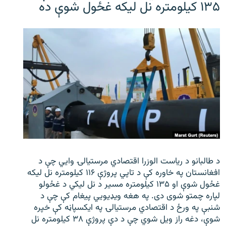
۱۳۵ کیلومتره نل لیکه غځول شوې ده
د طالبانو د ریاست الوزرا اقتصادي مرستیالۍ وایي چې د
افغانستان په خاوره کې د تاپي پروژې ۱۱۶ کیلومتره نل لیکه
غځول شوې او ۱۳۵ کیلومتره مسیر د نل لیکي د غځولو
لپاره چمتو شوی دی. په هغه ویډیویي پیغام کې چې د
شنبې په ورځ د اقتصادي مرستیالۍ په ایکسپاڼه کې خپره
شوې، دغه راز ویل شوي چې د دې پروژې ۳۸ کیلومتره نل