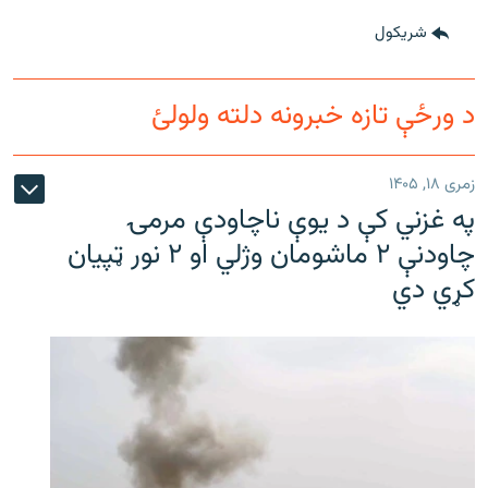
شريکول
د ورځې تازه خبرونه دلته ولولئ
زمری ۱۸, ۱۴۰۵
په غزني کې د یوې ناچاودې مرمۍ
چاودنې ۲ ماشومان وژلي او ۲ نور ټپیان
کړي دي