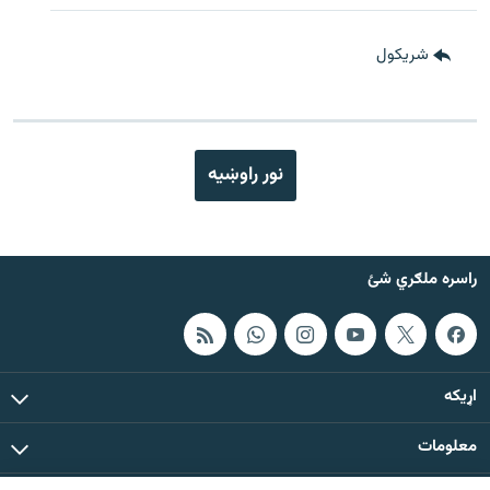
شريکول
نور راوښيه
راسره ملګري شئ
اړيکه
معلومات