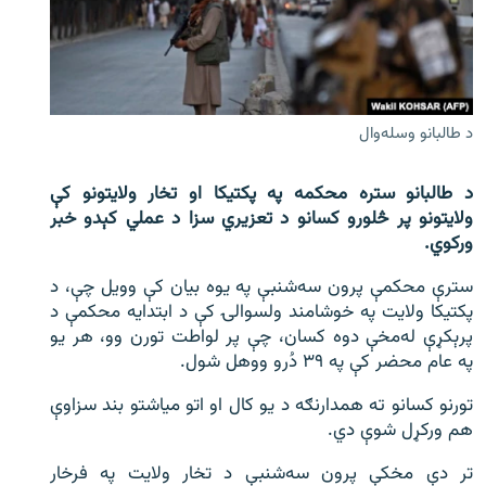
اړیکه
دري پاڼه
Azadi English
د طالبانو وسله‌وال
راسره ملګري شئ
د طالبانو ستره محکمه په پکتیکا او تخار ولایتونو کې
ولایتونو پر څلورو کسانو د تعزیري سزا د عملي کېدو خبر
ورکوي.
د ازادې اروپا/ ازادي راډيو ټولې پاڼې
سترې محکمې پرون سه‌شنبې په یوه بیان کې وویل چې، د
پکتیکا ولایت په خوشامند ولسوالۍ کې د ابتدایه محکمې د
پرېکړې له‌مخې دوه کسان، چې پر لواطت تورن وو، هر یو
په عام محضر کې په ۳۹ دُرو ووهل شول.
تورنو کسانو ته همدارنګه د یو کال او اتو میاشتو بند سزاوې
هم ورکړل شوې دي.
تر دې مخکې پرون سه‌شنبې د تخار ولایت په فرخار