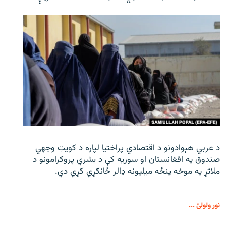
د عربي هېوادونو د اقتصادي پراختیا لپاره د کویټ وجهي
صندوق په افغانستان او سوریه کې د بشري پروګرامونو د
ملاتړ په موخه پنځه میلیونه ډالر ځانګړي کړي دي.
نور ولولئ ...