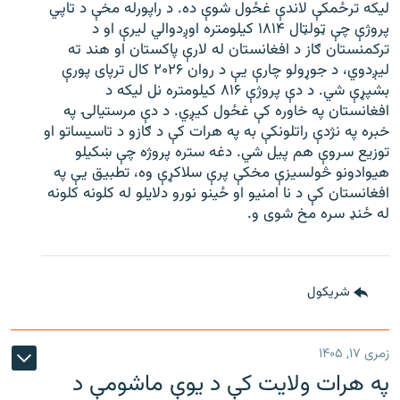
لیکه ترځمکې لاندې غځول شوې ده. د راپورله مخې د تاپي
پروژې چې ټولټال ۱۸۱۴ کیلومتره اوږدوالي لیرې او د
ترکمنستان ګاز د افغانستان له لارې پاکستان او هند ته
لیږدوي، د جوړولو چارې یې د روان ۲۰۲۶ کال ترپای پورې
بشپړې شي. د دې پروژې ۸۱۶ کیلومتره نل لیکه د
افغانستان په خاوره کې غځول کیږي. د دې مرستیالۍ په
خبره په نژدې راتلونکې به په هرات کې د ګازو د تاسیساتو او
توزیع سروې هم پیل شي. دغه ستره پروژه چې ښکیلو
هیوادونو څولسیزې مخکې پرې سلاکړې وه، تطبیق یې په
افغانستان کې د نا امنیو او ځینو نورو دلایلو له کلونه کلونه
له ځنډ سره مخ شوی و.
شريکول
زمری ۱۷, ۱۴۰۵
په هرات ولایت کې د یوې ماشومې د