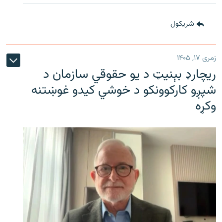
شريکول
زمری ۱۷, ۱۴۰۵
ریچارډ بېنیټ د یو حقوقي سازمان د
شپږو کارکوونکو د خوشي کیدو غوښتنه
وکړه