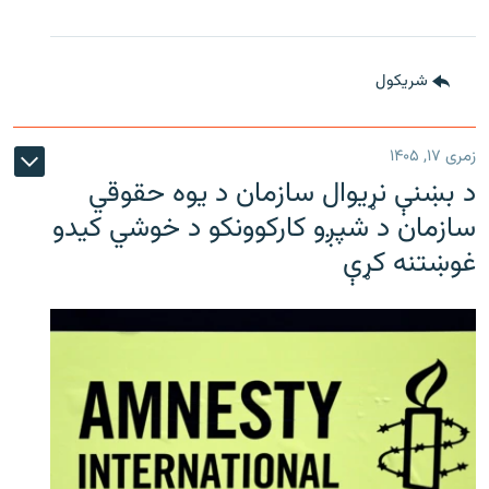
شريکول
زمری ۱۷, ۱۴۰۵
د بښنې نړیوال سازمان د یوه حقوقي
سازمان د شپږو کارکوونکو د خوشي کیدو
غوښتنه کړې