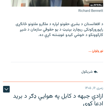
Richard Bennett
د افغانستان د بشري حقونو لپاره د ملګرو ملتونو ځانګړی
راپورورکونکی ریچارډ بېنیټ د یو حقوقي سازمان د شپږ
کارکوونکو د خوشي کیدو غوښتنه کړې ده.
نور ولولئ ...
شريکول
زمری ۱۶, ۱۴۰۵
ازادي جبهه د کابل په هوايي ډګر د برید
ادعا کوي