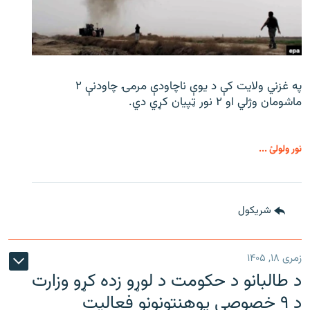
په غزني ولایت کې د یوې ناچاودې مرمۍ چاودنې ۲
ماشومان وژلي او ۲ نور ټپیان کړي دي.
نور ولولئ ...
شريکول
زمری ۱۸, ۱۴۰۵
د طالبانو د حکومت د لوړو زده کړو وزارت
د ۹ خصوصي پوهنتونونو فعالیت