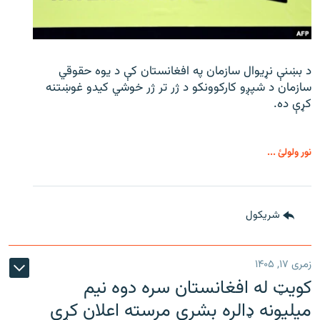
د بښنې نړیوال سازمان په افغانستان کې د یوه حقوقي
سازمان د شپږو کارکوونکو د ژر تر ژر خوشي کیدو غوښتنه
کړې ده.
نور ولولئ ...
شريکول
زمری ۱۷, ۱۴۰۵
کویټ له افغانستان سره دوه نیم
میلیونه ډالره بشري مرسته اعلان کړې