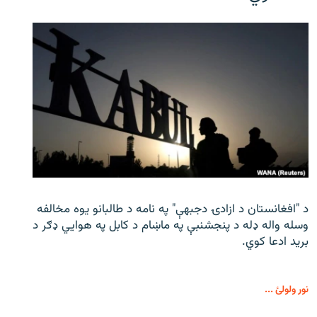
د "افغانستان د ازادۍ دجبهې" په نامه د طالبانو یوه مخالفه
وسله واله ډله د پنجشنبې په ماښام د کابل په هوايي ډګر د
برید ادعا کوي.
نور ولولئ ...