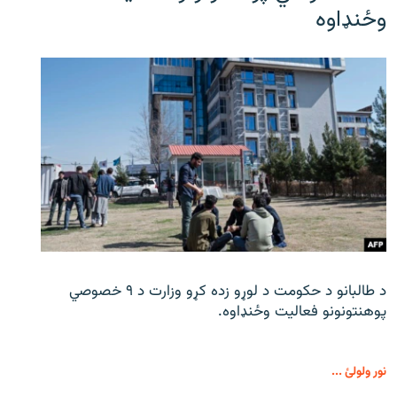
وځنډاوه
د طالبانو د حکومت د لوړو زده کړو وزارت د ۹ خصوصي
پوهنتونونو فعالیت وځنډاوه.
نور ولولئ ...