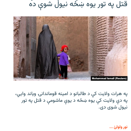
قتل په تور یوه ښځه نیول شوې ده
په هرات ولایت کې د طالبانو د امینه قوماندانۍ ویاند وايي،
په دې ولایت کې یوه ښځه د یوې ماشومې د قتل په تور
نیول شوی دی.
نور ولولئ ...