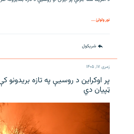
نور ولولئ ...
شريکول
زمری ۱۷, ۱۴۰۵
پر اوکراین د روسیې په تازه بریدونو 
ټپیان دي