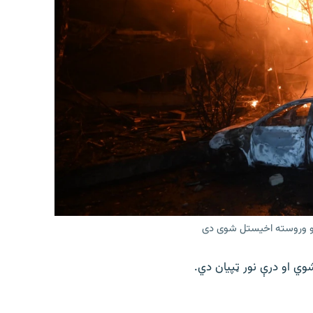
ونو وروسته اخیستل شوی دی
وي او درې نور ټپیان دي.