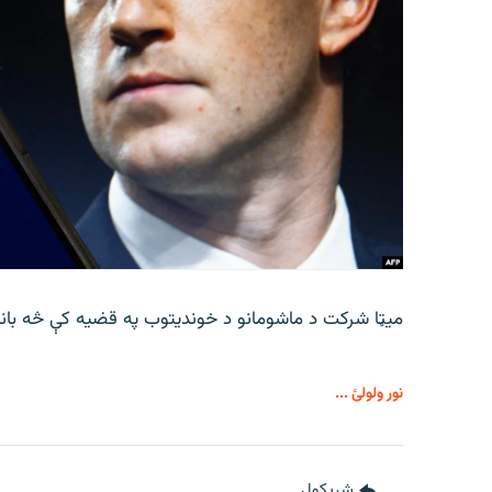
میټا شرکت د ماشومانو د خوندیتوب په قضیه کې څه باند
نور ولولئ ...
شريکول