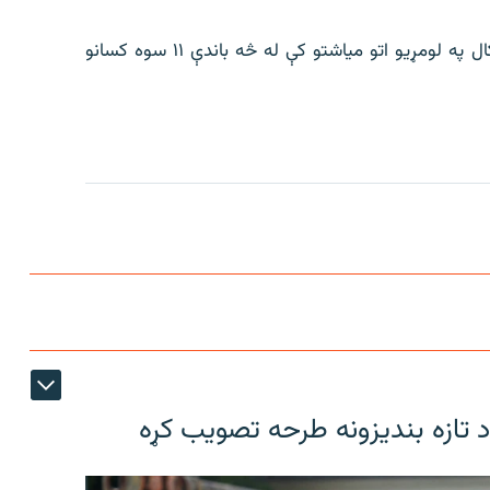
د مېرمن وولک په وینا، په دې ترڅ کې د روان ۲۰۲۴م کال په لومړیو اتو میاشتو کې له څه باندې ۱۱ سوه کسانو
د تازه بندیزونه طرحه تصویب کړه