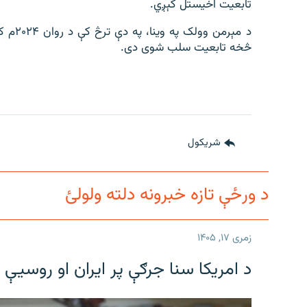
تابعیت اخیستل کېږي.
څخه تابعیت سلب شوی دی.
شريکول
د ورځې تازه خبرونه دلته ولولئ
زمری ۱۷, ۱۴۰۵
د امریکا سنا جرګې پر ایران او روسیې 