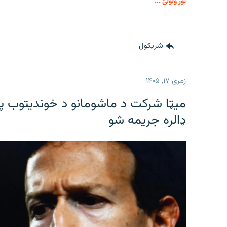
نور ولولئ ...
شريکول
زمری ۱۷, ۱۴۰۵
میټا شرکت د ماشومانو د خوندیتوب په
ډالره جریمه شو