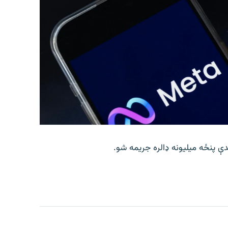
ې پنځه میلیونه ډالره جریمه شو.