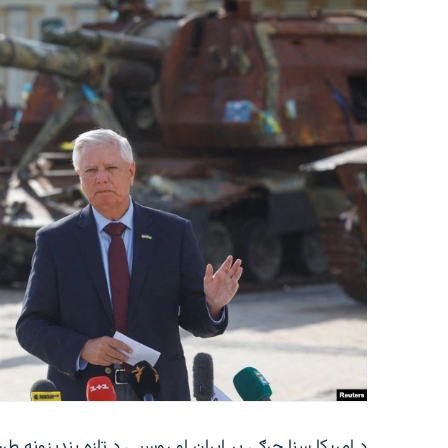
د امریکا سنا جرګې پر ایران او روسیې د تازه بندیزونه ط