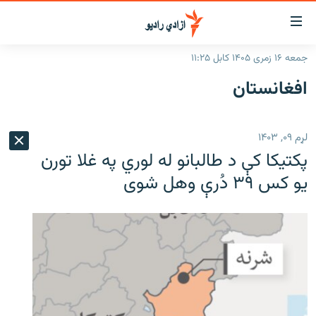
اسرسۍ
ړ
جمعه ۱۶ زمری ۱۴۰۵ کابل ۱۱:۲۵
ېنکونه
کورپاڼه
افغانستان
صلي
راپورونه
تن
خبرونه
افغانستان
ه
لړم ۰۹, ۱۴۰۳
رتلل
د خپرونو جدول
سیمه
افغانستان
پکتيکا کې د طالبانو له لوري په غلا تورن
صلي
مرکې
نړۍ
منځنی ختیځ
ېنو
يو کس ۳۹ دُرې وهل شوی
ه
اونیزې خپرونې
نړۍ
رتلل
انځوریزه برخه
ټون
ورزش
اڼې
ه
د کډوالۍ بحران
راجعه
'کووېډ-۱۹'