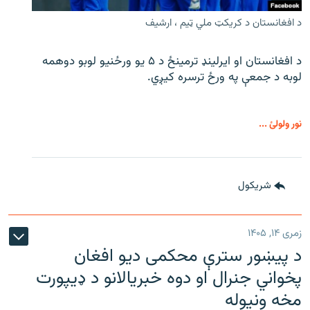
د افغانستان د کریکټ ملي ټیم ، ارشیف
د افغانستان او ایرلینډ ترمینځ د ۵ یو ورځنیو لوبو دوهمه
لوبه د جمعې په ورځ ترسره کیږي.
نور ولولئ ...
شريکول
زمری ۱۴, ۱۴۰۵
د پیښور سترې محکمی دیو افغان
پخواني جنرال او دوه خبریالانو د ډیپورت
مخه ونیوله