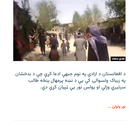
د افغانستان د ازادي په نوم جبهې ادعا کړې چې د بدخشان
په زیباک ولسوالۍ کې يې د نښه پرمهال پنځه طالب
سرتیري وژلي او یولس نور يې ټپیان کړي دي.
نور ولولئ ...