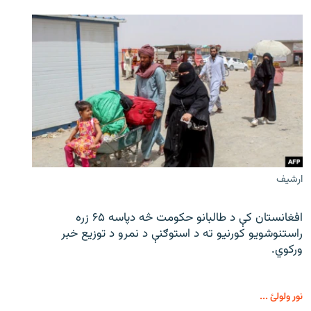
ارشیف
افغانستان کې د طالبانو حکومت څه دپاسه ۶۵ زره
راستنوشویو کورنیو ته د استوګنې د نمرو د توزیع خبر
ورکوي.
نور ولولئ ...