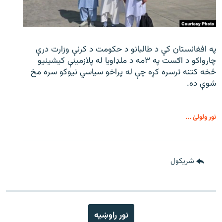
په افغانستان کې د طالبانو د حکومت د کرنې وزارت درې
چارواکو د اګست په ۳مه د ملډاویا له پلازمینې کیشینیو
څخه کتنه ترسره کړه چې له پراخو سیاسي نیوکو سره مخ
شوې ده.
نور ولولئ ...
شريکول
نور راوښيه