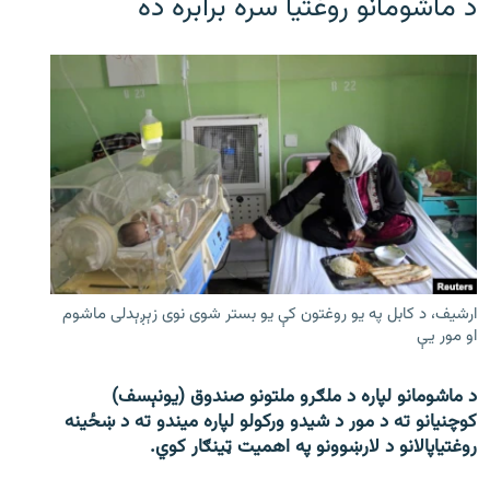
د ماشومانو روغتیا سره برابره ده
ارشیف، د کابل په یو روغتون کې یو بستر شوی نوی زېږېدلی ماشوم
او مور یې
د ماشومانو لپاره د ملګرو ملتونو صندوق (یونېسف)
کوچنیانو ته د مور د شیدو ورکولو لپاره میندو ته د ښځینه
روغتیاپالانو د لارښوونو په اهمیت ټینګار کوي.