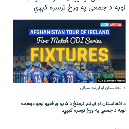
لوبه د جمعې په ورځ ترسره کېږي
د افغانستان او ایرلنډ سیالۍ
د افغانستان او ایرلنډ ترمنځ د ۵ یو ورځنیو لوبو دوهمه
لوبه د جمعې په ورځ ترسره کېږي.