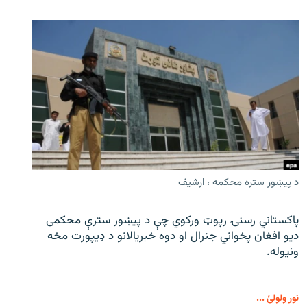
د پیښور ستره محکمه ، ارشیف
پاکستاني رسنۍ رپوټ ورکوي چې د پیښور سترې محکمی
دیو افغان پخواني جنرال او دوه خبریالانو د ډیپورت مخه
ونیوله.
نور ولولئ ...