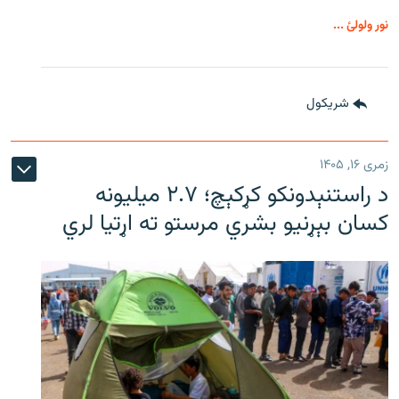
نور ولولئ ...
شريکول
زمری ۱۶, ۱۴۰۵
د راستنېدونکو کړکېچ؛ ۲.۷ میلیونه
کسان بېړنیو بشري مرستو ته اړتیا لري