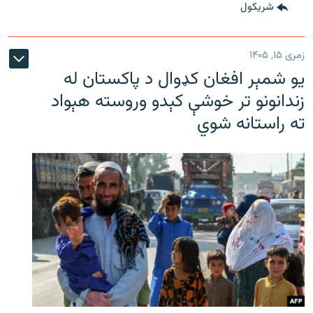
شريکول
زمری ۱۵, ۱۴۰۵
یو شمېر افغان کډوال د پاکستان له
زندانونو تر خوشې کېدو وروسته هېواد
ته راستانه شوي