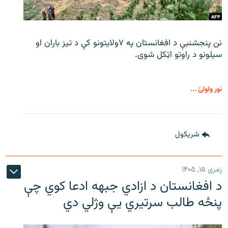
نن پنجشنبې د افغانستان په ۷ولایتونو کې د تیز باران او
سیلونو د راوتو اټکل شوی.
نور ولولئ ...
شريکول
زمری ۱۵, ۱۴۰۵
د افغانستان د ازادي جبهه ادعا کوي چې
پنځه طالب سرتیري يې وژلي دي