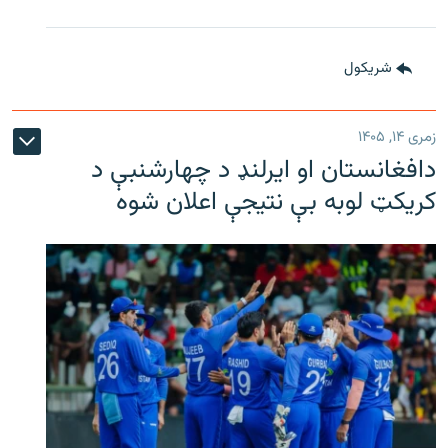
شريکول
زمری ۱۴, ۱۴۰۵
دافغانستان او ایرلنډ د چهارشنبې د
کریکټ لوبه بې نتیجې اعلان شوه