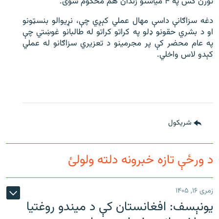
تورن کس په ۴ میاشتو زندان هم محکوم شوی.
دغه سزاګانې داسې مهال عملي کېږي چې، نړیوالو بنسټونو
او د بشري حقونو ډلو په کراتو کراتو له طالبانو غوښتي چې
په عام محضر کې پر مجرمینو د تعزیري سزاګانو له عملي
کېدو لاس واخلي.
شريکول
د ورځې تازه خبرونه دلته ولولئ
زمری ۱۶, ۱۴۰۵
یونېسف: افغانستان کې د میندو روغتیا