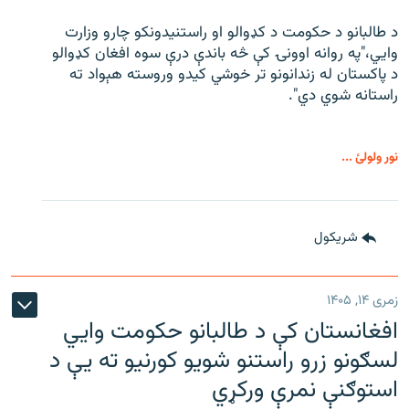
د طالبانو د حکومت د کډوالو او راستنیدونکو چارو وزارت
وايي،"په روانه اوونۍ کې څه باندې درې سوه افغان کډوالو
د پاکستان له زندانونو تر خوشي کیدو وروسته هېواد ته
راستانه شوي دي".
نور ولولئ ...
شريکول
زمری ۱۴, ۱۴۰۵
افغانستان کې د طالبانو حکومت وايي
لسګونو زرو راستنو شویو کورنیو ته یې د
استوګنې نمرې ورکړي