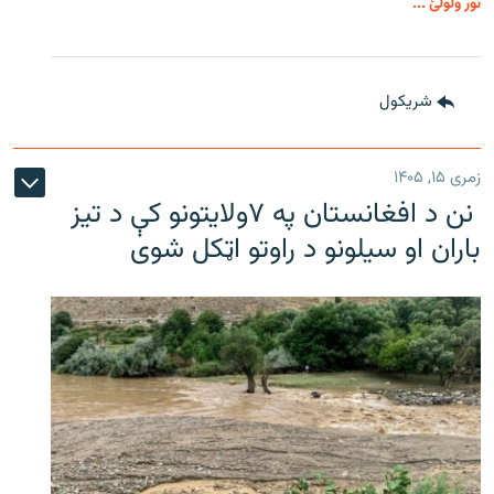
نور ولولئ ...
شريکول
زمری ۱۵, ۱۴۰۵
نن د افغانستان په ۷ولایتونو کې د تیز
باران او سیلونو د راوتو اټکل شوی