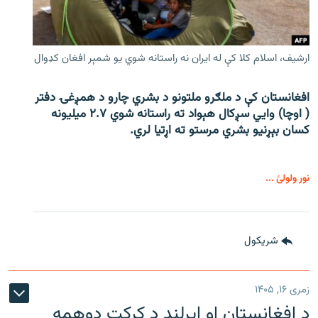
ارشیف، اسلام کلا کې له ایران نه راستانه شوي یو شمېر افغان کډوال
افغانستان کې د ملګرو ملتونو د بشري چارو د همږغۍ دفتر
( اوچا) وايي سږکال هېواد ته راستانه شوي ۲.۷ میلیونه
کسان بېړنیو بشري مرستو ته اړتیا لري.
نور ولولئ ...
شريکول
زمری ۱۶, ۱۴۰۵
د افغانستان او ایرلنډ د کرکټ دوهمه