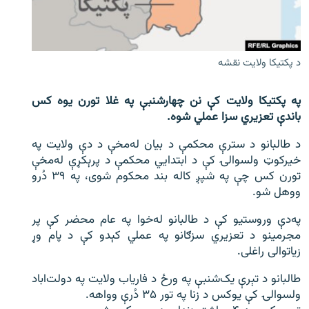
اړیکه
دري پاڼه
د پکتيکا ولايت نقشه
Azadi English
په پکتیکا ولایت کې نن چهارشنبې په غلا تورن یوه کس
راسره ملګري شئ
باندې تعزیري سزا عملي شوه.
د طالبانو د سترې محکمې د بیان له‌مخې د دې ولایت په
خیرکوټ ولسوالۍ کې د ابتدایي محکمې د پرېکړې له‌مخې
د ازادې اروپا/ ازادي راډيو ټولې پاڼې
تورن کس چې په شپږ کاله بند محکوم شوی، په ۳۹ دُرو
ووهل شو.
په‌دې وروستیو کې د طالبانو له‌خوا په عام محضر کې پر
مجرمینو د تعزیري سزګانو په عملي کېدو کې د پام وړ
زیاتوالی راغلی.
طالبانو د تېرې یک‌شنبې په ورځ د فاریاب ولایت په دولت‌اباد
ولسوالۍ کې یوکس د زنا په تور ۳۵ دُرې وواهه.