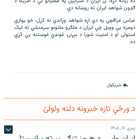
ده زیاته کړه، پر ایران د اسراییل په عملیاتو کې د امریکا د
ګډون شواهد ایران ته روښانه دي.
عباس عراقچي په دې اړه شواهد وړاندې نه کړل، خو یوازې
دومره یې وویل چې ایران د ملګرو ملتونو سرمنشي ته لیک
استولی او د امنیت شورا د بېړنۍ غونډې غوښتنه یې کړې
ده.
شريکول
د ورځې تازه خبرونه دلته ولولئ
زمری ۱۷, ۱۴۰۵
ایران وایي، د هرمز تنګي بیرته پرانیستل