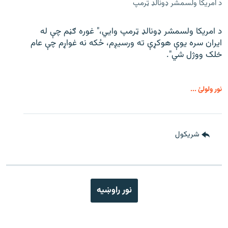
د امریکا ولسمشر ډونالډ ټرمپ
د امریکا ولسمشر ډونالډ ټرمپ وايي،" غوره ګڼم چې له
ایران سره یوې هوکړې ته ورسیږم، ځکه نه غواړم چې عام
خلک ووژل شي".
نور ولولئ ...
شريکول
نور راوښيه