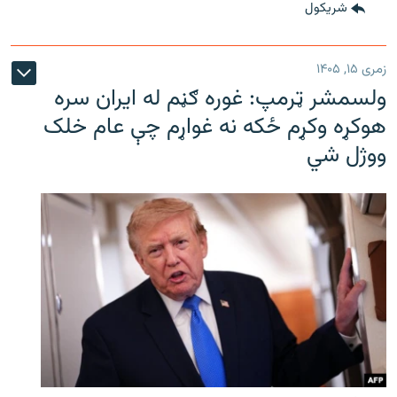
شريکول
زمری ۱۵, ۱۴۰۵
ولسمشر ټرمپ: غوره ګڼم له ایران سره
هوکړه وکړم ځکه نه غواړم چې عام خلک
ووژل شي