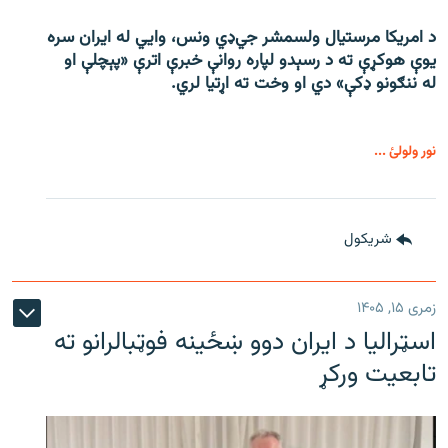
د امریکا مرستیال ولسمشر جي‌ډي ونس، وايي له ایران سره
یوې هوکړې ته د رسېدو لپاره روانې خبرې اترې «پېچلې او
له ننګونو ډکې» دي او وخت ته اړتیا لري.
نور ولولئ ...
شريکول
زمری ۱۵, ۱۴۰۵
اسټرالیا د ایران دوو ښځینه فوټبالرانو ته
تابعیت ورکړ