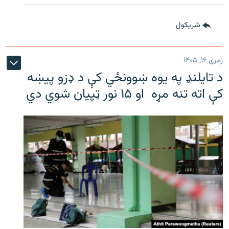
شريکول
زمری ۱۶, ۱۴۰۵
د تایلنډ په یوه ښوونځي کې د ډزو پیښه
کې اته تنه مړه او ۱۵ نور ټپیان شوي دي