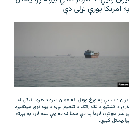
په امریکا پورې تړلي دي
ایران د شنبې په ورځ وویل، له عمان سره د هرمز تنګي له
لارې د کشتیو د تګ راتګ د تنظیم لپاره د یوه نوي میکانیزم
پر سر هوکړه، لازماً په دې معنا نه ده چې دغه لاره به بېرته
پرانیستل کیږي.