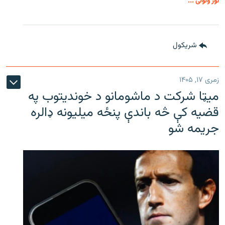
نور ولولئ ...
شريکول
زمری ۱۷, ۱۴۰۵
میټا شرکت د ماشومانو د خوندیتوب په
قضیه کې څه باندې پنځه میلیونه ډالره
جریمه شو