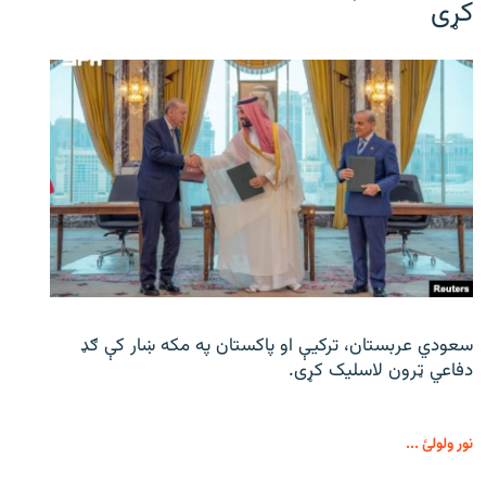
کړی
سعودي عربستان، ترکیې او پاکستان په مکه ښار کې ګډ
دفاعي ټرون لاسلیک کړی.
نور ولولئ ...