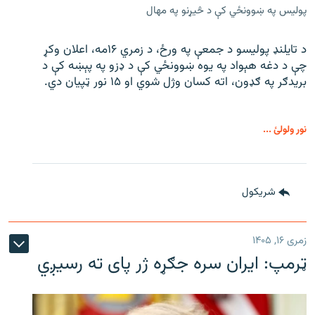
پولیس په ښوونځي کې د څیړنو په مهال
د تایلنډ پولیسو د جمعې په ورځ، د زمري ۱۶مه، اعلان وکړ
چې د دغه هېواد په یوه ښوونځي کې د ډزو په پېښه کې د
بریدګر په ګډون، اته کسان وژل شوي او ۱۵ نور ټپیان دي.
نور ولولئ ...
شريکول
زمری ۱۶, ۱۴۰۵
ټرمپ: ایران سره جګړه ژر پای ته رسیږي