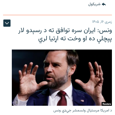
شريکول
زمری ۱۶, ۱۴۰۵
ونس: ایران سره توافق ته د رسېدو لار
پېچلې ده او وخت ته اړتیا لري
د امریکا مرستیال ولسمشر جي‌ډي ونس