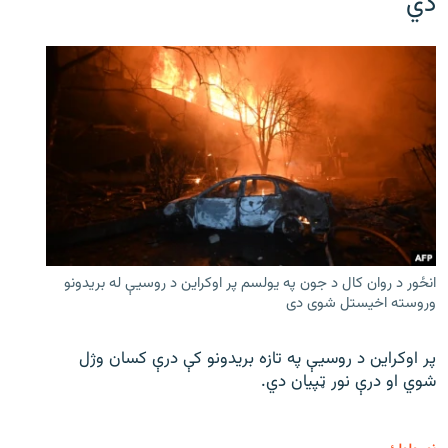
دي
انځور د روان کال د جون په یولسم پر اوکراین د روسیې له بریدونو
وروسته اخیستل شوی دی
پر اوکراین د روسیې په تازه بریدونو کې درې کسان وژل
شوي او درې نور ټپیان دي.