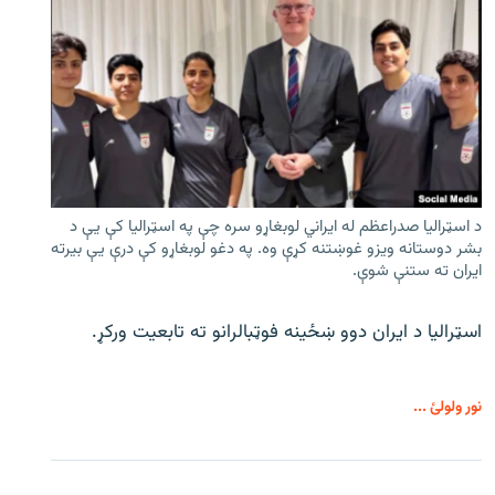
د اسټرالیا صدراعظم له ایراني لوبغاړو سره چې په اسټرالیا کې يې د
بشر دوستانه ویزو غوښتنه کړې وه. په دغو لوبغاړو کې درې يې بیرته
ایران ته ستنې شوې.
اسټرالیا د ایران دوو ښځینه فوټبالرانو ته تابعیت ورکړ.
نور ولولئ ...