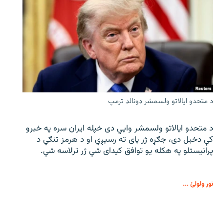
د متحدو ایالاتو ولسمشر ډونالډ ترمپ
د متحدو ایالاتو ولسمشر وايي دی خپله ایران سره په خبرو
کې دخیل دی، جګړه ژر پای ته رسیږي او د هرمز تنګي د
پرانیستلو په هکله یو توافق کیدای شي ژر ترلاسه شي.
نور ولولئ ...