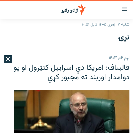
اسرسۍ
ړ
شنبه ۱۷ زمری ۱۴۰۵ کابل ۱۰:۵۱
ېنکونه
کورپاڼه
نړۍ
صلي
راپورونه
تن
خبرونه
افغانستان
ه
لړم ۰۶, ۱۴۰۳
رتلل
د خپرونو جدول
سیمه
افغانستان
قالیباف: امریکا دې اسراییل کنټرول او یو
صلي
مرکې
نړۍ
منځنی ختیځ
ېنو
دوامدار اوربند ته مجبور کړي
ه
اونیزې خپرونې
نړۍ
رتلل
انځوریزه برخه
ټون
ورزش
اڼې
ه
د کډوالۍ بحران
راجعه
'کووېډ-۱۹'