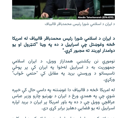
اړیکه
دري پاڼه
د ایران د اسلامي شورا رئیس محمدباقر قالیباف
Azadi English
د ایران د اسلامي شورا رئیس محمدباقر قالیباف له امریکا
راسره ملګري شئ
څخه وغوښتل چې اسراییل د ده په وینا "کنټرول او یو
دوامدار اوربند ته مجبور کړي."
نوموړي نن یکشنبې همداراز وویل، د ایران اسلامي
د ازادې اروپا/ ازادي راډيو ټولې پاڼې
جمهوریت به د اسراییل له‌خوا په ایران کې پر پوځي
تاسیساتو د وروستي برید په مقابل کې "حتمي ځواب"
ورکړي.
له امریکا څخه د قالیباف دا غوښتنه په داسې حال کې خپره
شوې چې په همدې ورځ د ایران د بهرنیو چارو وزیر عباس
عراقچي وویل چې د ده په باور امریکا پر ایران د برید لپاره
اسراییل ته یو فضایي دهلیز برابر کړی دی.