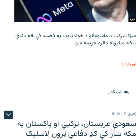
میټا شرکت د ماشومانو د خوندیتوب په قضیه کې څه باندې
پنځه میلیونه ډالره جریمه شو.
نور ولولئ ...
شريکول
زمری ۱۷, ۱۴۰۵
سعودي عربستان، ترکیې او پاکستان په
مکه ښار کې ګډ دفاعي ټرون لاسلیک