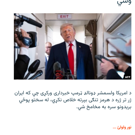
وشي
د امریکا ولسمشر ډونالډ ټرمپ خبرداری ورکړی چې که ایران
ژر تر ژره د هرمز تنګی بېرته خلاص نکړي، له سختو پوځي
بریدونو سره به مخامخ شي.
نور ولولئ ...