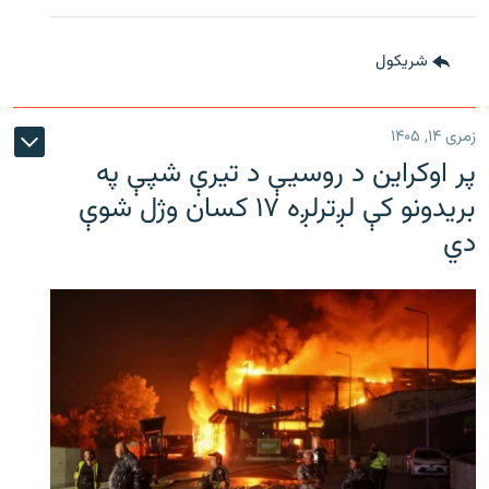
شريکول
زمری ۱۴, ۱۴۰۵
پر اوکراین د روسیې د تیرې شپې په
بریدونو کې لږترلږه ۱۷ کسان وژل شوې
دي