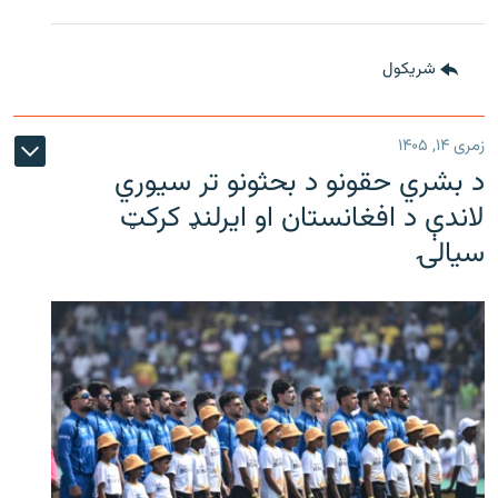
شريکول
زمری ۱۴, ۱۴۰۵
د بشري حقونو د بحثونو تر سیوري
لاندې د افغانستان او ایرلنډ کرکټ
سیالۍ