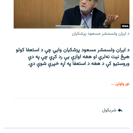
د ایران ولسمشر مسعود پزشکیان
د ایران ولسمشر مسعود پزشکیان وایي چې د استعفا کولو
هېڅ نیت نه‌لري او هغه اوازې یې رد کړې چې په دې
وروستیو کې د هغه د استعفا په اړه خپرې شوې دي.
نور ولولئ ...
شريکول