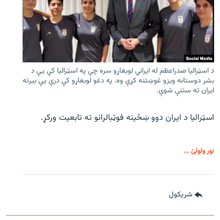
د اسټرالیا صدراعظم له ایراني لوبغاړو سره چې په اسټرالیا کې يې د
بشر دوستانه ویزو غوښتنه کړې وه. په دغو لوبغاړو کې درې يې بیرته
ایران ته ستنې شوې.
اسټرالیا د ایران دوو ښځینه فوټبالرانو ته تابعیت ورکړ.
نور ولولئ ...
شريکول