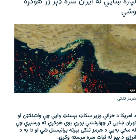
لپاره ښایي له ایران سره ډېر ژر هوکړه
وشي
هرمز تنګی
د امریکا د خزانې وزیر سکاټ بېسنټ وایي چې واشنګټن او
تهران ښايي تر چهارشنبې پورې یوې هوکړې ته ورسېږي چې
له مخې به‌یې د هرمز تنګی بېرته پرانیستل شي او دا به د
انرژۍ د بیو له ثبات سره مرسته وکړي.