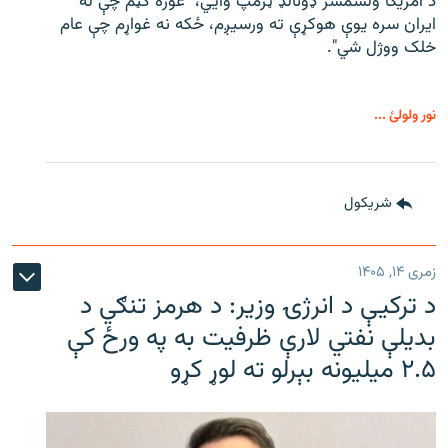
د امریکا ولسمشر ډونالډ ټرمپ وايي،" غوره ګڼم چې له
ایران سره یوې هوکړې ته ورسیږم، ځکه نه غواړم چې عام
خلک ووژل شي".
نور ولولئ ...
شريکول
زمری ۱۴, ۱۴۰۵
د ترکیې د انرژۍ وزیر: د هرمز تنګي د
بدیلې نفتي لارې ظرفیت به په ورځ کې
۲.۵ میلیونه بېرلو ته لوړ کړو