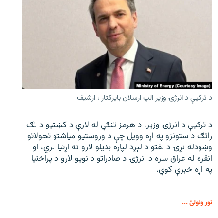
د ترکیې د انرژۍ وزیر الپ ارسلان بایرکتار ، ارشیف
د ترکیې د انرژۍ وزیر، د هرمز تنګي له لارې د کښتیو د تګ
راتګ د ستونزو په اړه وویل چې د وروستیو میاشتو تحولاتو
وښودله نړۍ د نفتو د لېږد لپاره بدیلو لارو ته اړتیا لري، او
انقره له عراق سره د انرژۍ د صادراتو د نویو لارو د پراختیا
په اړه خبرې کوي.
نور ولولئ ...