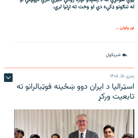
له ننګونو ډکې» دي او وخت ته اړتیا لري.
نور ولولئ ...
شريکول
زمری ۱۵, ۱۴۰۵
اسټرالیا د ایران دوو ښځینه فوټبالرانو ته
تابعیت ورکړ