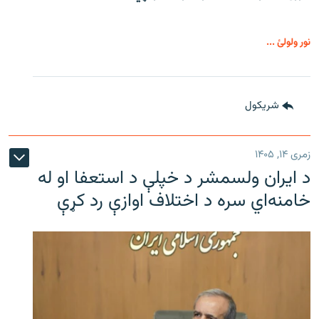
نور ولولئ ...
شريکول
زمری ۱۴, ۱۴۰۵
د ایران ولسمشر د خپلې د استعفا او له
خامنه‌اي سره د اختلاف اوازې رد کړې