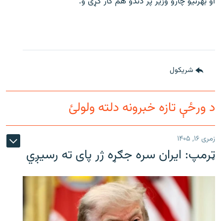
او بهرنیو چارو وزیر پر دندو هم کار کړی و.
شريکول
د ورځې تازه خبرونه دلته ولولئ
زمری ۱۶, ۱۴۰۵
ټرمپ: ایران سره جګړه ژر پای ته رسیږي