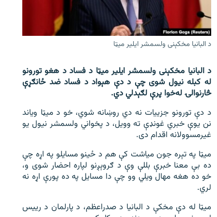
اړیکه
دري پاڼه
د البانیا مخکېنی ولسمشر ایلیر میټا
Azadi English
د البانیا مخکېنی ولسمشر ایلیر میټا د فساد د هغو تورونو
راسره ملګري شئ
له کبله نیول شوی چې د دې هېواد د فساد ضد ځانګړې
څارنوالۍ له‌خوا پرې لګېدلي دي.
د دې تورونو جزییات نه دي روښانه شوي، خو د میټا ویاند
د ازادې اروپا/ ازادي راډيو ټولې پاڼې
نن یوې خبري غونډې ته وویل، د پخواني ولسمشر نیول یو
غیرمسوولانه اقدام دی.
میټا په تېره جون میاشت کې هم د ځینو مسایلو په اړه چې
ده بې معنا خبرې بللې وې د ګروېږنو لپاره احضار شوی و،
خو ده هغه مهال ویلي وو چې دا مسایل په ده پورې اړه نه
لري.
میټا له دې مخکې د البانیا د صدراعظم، د پارلمان د رییس