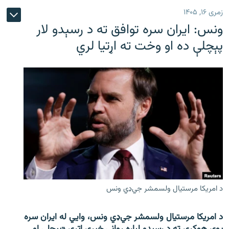
زمری ۱۶, ۱۴۰۵
ونس: ایران سره توافق ته د رسېدو لار
پېچلې ده او وخت ته اړتیا لري
د امریکا مرستیال ولسمشر جي‌ډي ونس
د امریکا مرستیال ولسمشر جي‌ډي ونس، وايي له ایران سره
یوې هوکړې ته د رسېدو لپاره روانې خبرې اترې «پېچلې او