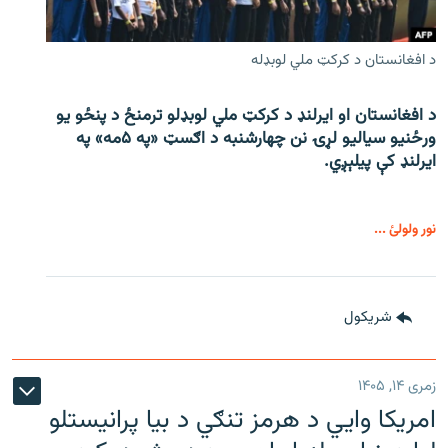
د افغانستان د کرکټ ملي لوبډله
د افغانستان او ایرلنډ د کرکټ ملي لوبډلو ترمنځ د پنځو یو
ورځنیو سیالیو لړۍ نن چهارشنبه د اګسټ «په ۵مه» په
ایرلنډ کې پیلېږي.
نور ولولئ ...
شريکول
زمری ۱۴, ۱۴۰۵
امریکا وايي د هرمز تنګي د بیا پرانیستلو