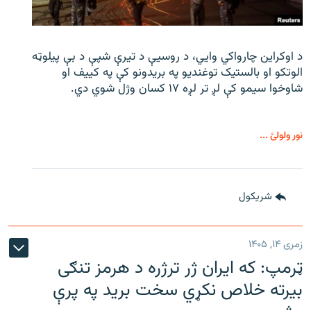
د اوکراین چارواکي وایي، د روسیې د تیرې شپې د بې‌ پیلوټه
الوتکو او بالستیک توغندیو په بریدونو کې په کییف او
شاوخوا سیمو کې لږ تر لږه ۱۷ کسان وژل شوي دي.
نور ولولئ ...
شريکول
زمری ۱۴, ۱۴۰۵
ټرمپ: که ایران ژر ترژره د هرمز تنګی
بیرته خلاص نکړي سخت برید په پرې