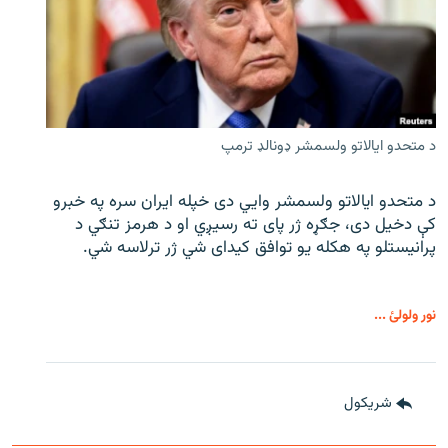
د متحدو ایالاتو ولسمشر ډونالډ ترمپ
د متحدو ایالاتو ولسمشر وايي دی خپله ایران سره په خبرو
کې دخیل دی، جګړه ژر پای ته رسیږي او د هرمز تنګي د
پرانیستلو په هکله یو توافق کیدای شي ژر ترلاسه شي.
نور ولولئ ...
شريکول