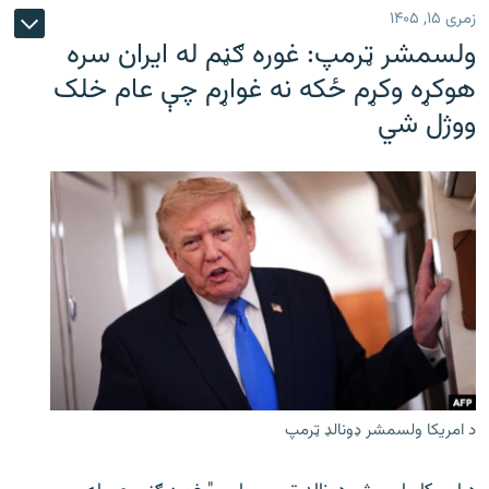
زمری ۱۵, ۱۴۰۵
ولسمشر ټرمپ: غوره ګڼم له ایران سره
هوکړه وکړم ځکه نه غواړم چې عام خلک
ووژل شي
د امریکا ولسمشر ډونالډ ټرمپ