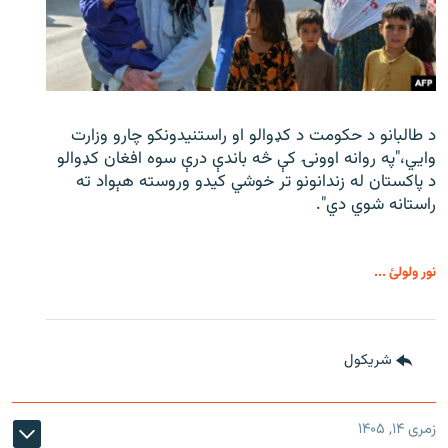
د طالبانو د حکومت د کډوالو او راستنیدونکو چارو وزارت
وايي،"په روانه اوونۍ کې څه باندې درې سوه افغان کډوالو
د پاکستان له زندانونو تر خوشي کیدو وروسته هېواد ته
راستانه شوي دي".
نور ولولئ ...
شريکول
زمری ۱۴, ۱۴۰۵