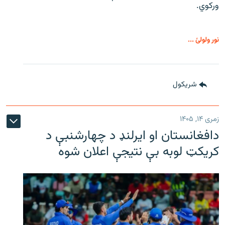
ورکوي.
نور ولولئ ...
شريکول
زمری ۱۴, ۱۴۰۵
دافغانستان او ایرلنډ د چهارشنبې د
کریکټ لوبه بې نتیجې اعلان شوه