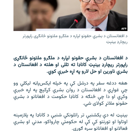
اړیکه
دري پاڼه
Azadi English
د افغانستان د بشري حقونو لپاره د ملګرو ملتونو ځانګړی راپورتر
ریچارډ بینېټ
راسره ملګري شئ
د افغانستان د بشري حقونو لپاره د ملګرو ملتونو ځانګړی
راپورتر ریچارډ بینېټ کاناډا ته تللی او هلته د افغانستان د
بشري ناورین او حل لارو په اړه خبرې کوي.
د ازادې اروپا/ ازادي راډيو ټولې پاڼې
هغه ددغه سفر په درشل کې په خپله ایکس‌پاڼه لیکلي وو
چې غواړي د افغانستان د روان بشري کړکېچ په اړه خبرې
وکړي او دا چې څنګه د کاناډا حکومت د افغانانو د بشري
حقونو ملاتړ کولای شي.
بینېټ له دې یکشنبې تر راتلونکې شنبې د کاناډا په پلازمېنه
اوتاوا او تورنتو کې کې له حکومتي چارواکو، مدني او بشري
فعالانو او افغانانو سره ګوري.