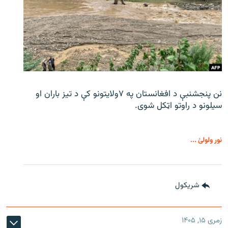
نن پنجشنبې د افغانستان په ۷ولایتونو کې د تیز باران او
سیلونو د راوتو اټکل شوی.
نور ولولئ ...
شريکول
زمری ۱۵, ۱۴۰۵