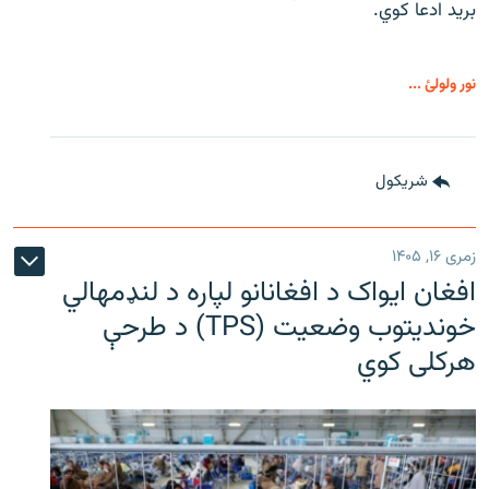
برید ادعا کوي.
نور ولولئ ...
شريکول
زمری ۱۶, ۱۴۰۵
افغان ایواک د افغانانو لپاره د لنډمهالي
خوندیتوب وضعیت (TPS) د طرحې
هرکلی کوي