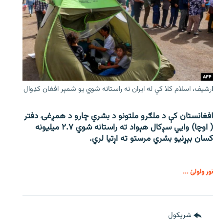
ارشیف، اسلام کلا کې له ایران نه راستانه شوي یو شمېر افغان کډوال
افغانستان کې د ملګرو ملتونو د بشري چارو د همږغۍ دفتر
( اوچا) وايي سږکال هېواد ته راستانه شوي ۲.۷ میلیونه
کسان بېړنیو بشري مرستو ته اړتیا لري.
نور ولولئ ...
شريکول