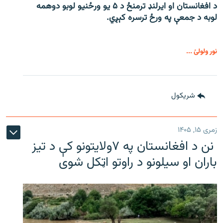
د افغانستان او ایرلنډ ترمنځ د ۵ یو ورځنیو لوبو دوهمه
لوبه د جمعې په ورځ ترسره کېږي.
نور ولولئ ...
شريکول
زمری ۱۵, ۱۴۰۵
نن د افغانستان په ۷ولایتونو کې د تیز
باران او سیلونو د راوتو اټکل شوی