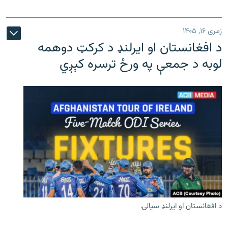
زمری ۱۶, ۱۴۰۵
د افغانستان او ایرلنډ د کرکټ دوهمه
لوبه د جمعې په ورځ ترسره کېږي
د افغانستان او ایرلنډ سیالۍ