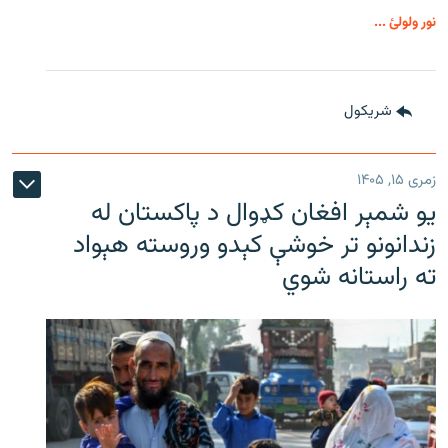
نور ولولئ ...
شريکول
زمری ۱۵, ۱۴۰۵
یو شمېر افغان کډوال د پاکستان له
زندانونو تر خوشې کېدو وروسته هېواد
ته راستانه شوي