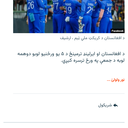
د افغانستان د کریکټ ملي ټیم ، ارشیف
د افغانستان او ایرلینډ ترمینځ د ۵ یو ورځنیو لوبو دوهمه
لوبه د جمعې په ورځ ترسره کیږي.
نور ولولئ ...
شريکول