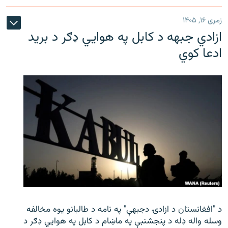
زمری ۱۶, ۱۴۰۵
ازادي جبهه د کابل په هوايي ډګر د برید
ادعا کوي
د "افغانستان د ازادۍ دجبهې" په نامه د طالبانو یوه مخالفه
وسله واله ډله د پنجشنبې په ماښام د کابل په هوايي ډګر د