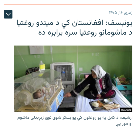
زمری ۱۶, ۱۴۰۵
یونېسف: افغانستان کې د میندو روغتیا
د ماشومانو روغتیا سره برابره ده
ارشیف، د کابل په یو روغتون کې یو بستر شوی نوی زېږېدلی ماشوم
او مور یې