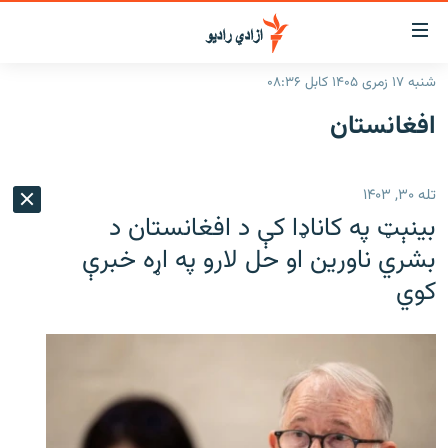
اسرسۍ
ړ
شنبه ۱۷ زمری ۱۴۰۵ کابل ۰۸:۳۶
ېنکونه
کورپاڼه
افغانستان
صلي
راپورونه
تن
خبرونه
افغانستان
ه
تله ۳۰, ۱۴۰۳
رتلل
د خپرونو جدول
سیمه
افغانستان
بینېټ په کاناډا کې د افغانستان د
صلي
مرکې
نړۍ
منځنی ختیځ
ېنو
بشري ناورین او حل لارو په اړه خبرې
ه
کوي
اونیزې خپرونې
نړۍ
رتلل
انځوریزه برخه
ټون
ورزش
اڼې
ه
د کډوالۍ بحران
راجعه
'کووېډ-۱۹'