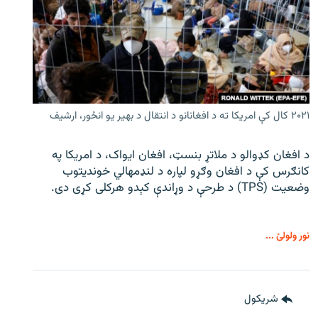
۲۰۲۱ کال کې امریکا ته د افغانانو د انتقال د بهیر یو انځور، ارشیف
د افغان کډوالو د ملاتړ بنسټ، افغان ایواک، د امریکا په
کانګرس کې د افغان وګړو لپاره د لنډمهالي خوندیتوب
وضعیت (TPS) د طرحې د وړاندې کېدو هرکلی کړی دی.
نور ولولئ ...
شريکول