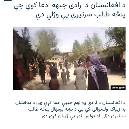
د افغانستان د ازادي جبهه ادعا کوي چې
پنځه طالب سرتیري يې وژلي دي
د افغانستان د ازادي په نوم جبهې ادعا کړې چې د بدخشان
په زیباک ولسوالۍ کې يې د نښه پرمهال پنځه طالب
سرتیري وژلي او یولس نور يې ټپیان کړي دي.