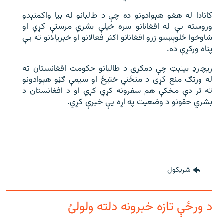
کاناډا له هغو هېوادونو ده چې د طالبانو له بیا واکمنېدو
وروسته یې له افغانانو سره خپلې بشري مرستې کړي او
شاوخوا څلوېښتو زرو افغانانو اکثر فعالانو او خبریالانو ته یې
پناه ورکړې ده.
ریچارډ بینېټ چې دمګړی د طالبانو حکومت افغانستان ته
له ورتګ منع کړی د منځني ختیځ او سیمې ګڼو هېوادونو
ته تر دې مخکې هم سفرونه کړي کړي او د افغانستان د
بشري حقونو د وضعیت په اړه یې خبرې کړي.
شريکول
د ورځې تازه خبرونه دلته ولولئ