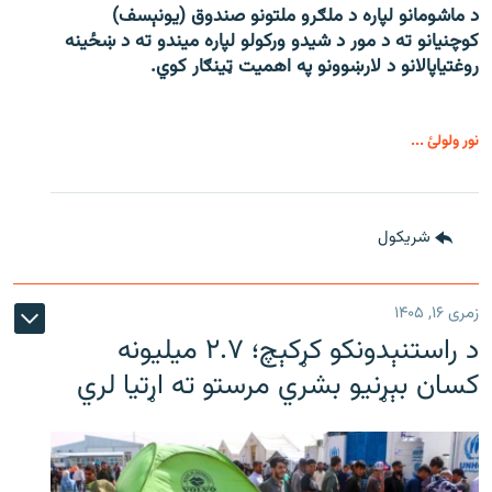
د ماشومانو لپاره د ملګرو ملتونو صندوق (یونېسف)
کوچنیانو ته د مور د شیدو ورکولو لپاره میندو ته د ښځینه
روغتیاپالانو د لارښوونو په اهمیت ټینګار کوي.
نور ولولئ ...
شريکول
زمری ۱۶, ۱۴۰۵
د راستنېدونکو کړکېچ؛ ۲.۷ میلیونه
کسان بېړنیو بشري مرستو ته اړتیا لري