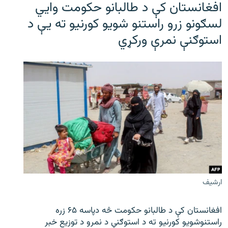
افغانستان کې د طالبانو حکومت وايي
لسګونو زرو راستنو شویو کورنیو ته یې د
استوګنې نمرې ورکړي
ارشیف
افغانستان کې د طالبانو حکومت څه دپاسه ۶۵ زره
راستنوشویو کورنیو ته د استوګنې د نمرو د توزیع خبر