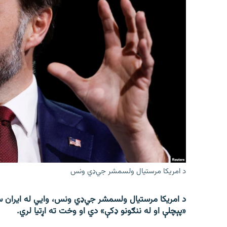
د امریکا مرستیال ولسمشر جي‌ډي ونس
د امریکا مرستیال ولسمشر جي‌ډي ونس، وايي له ایران س
«پېچلې او له ننګونو ډکې» دي او وخت ته اړتیا لري.