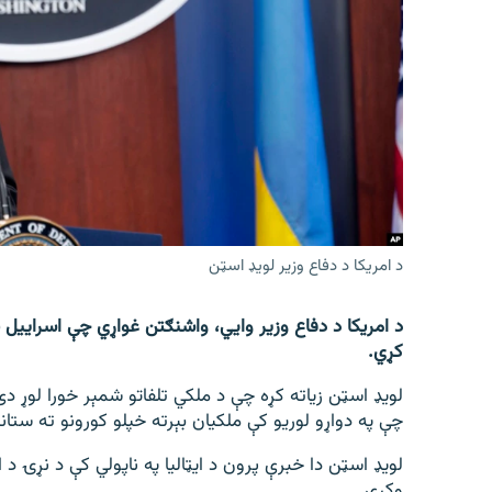
اړیکه
د امریکا د دفاع وزیر لویډ اسټن
د امریکا د دفاع وزیر وایي، واشنګتن غواړي چې اسراییل
کړي.
لویډ اسټن زیاته کړه چې د ملکي تلفاتو شمېر خورا لوړ دی
چې په دواړو لوریو کې ملکیان بېرته خپلو کورونو ته ستا
لویډ اسټن دا خبرې پرون د ایټالیا په ناپولي کې د نړۍ 
وکړې.