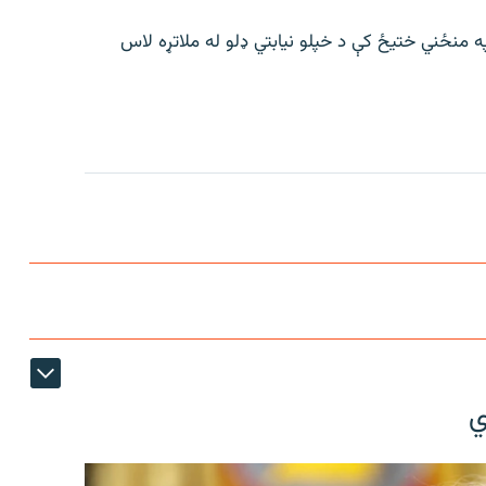
 منځني ختیځ کې د خپلو نیابتي ډلو له ملاتړه لاس
ي