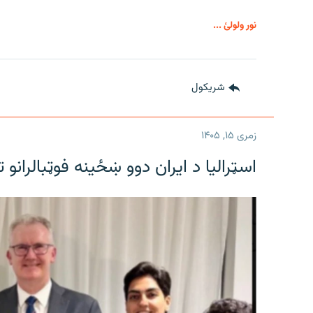
نور ولولئ ...
شريکول
زمری ۱۵, ۱۴۰۵
اسټرالیا د ایران دوو ښځینه فوټبالرانو 