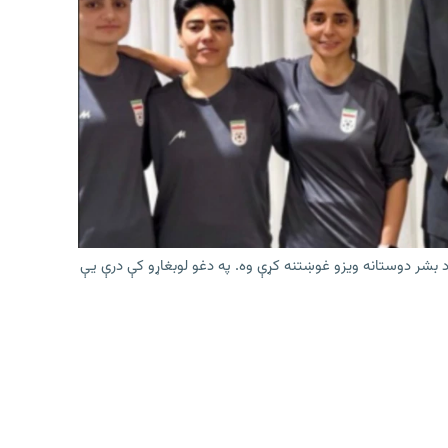
ې د بشر دوستانه ویزو غوښتنه کړې وه. په دغو لوبغاړو کې درې يې