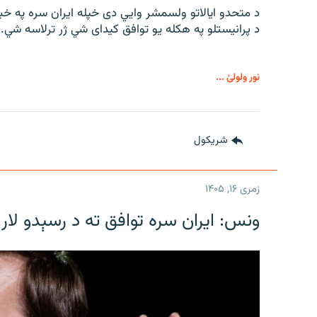
د متحدو ایالاتو ولسمشر وايي دی خپله ایران سره په خب
د پرانیستلو په هکله یو توافق کیدای شي ژر ترلاسه شي.
نور ولولئ ...
شريکول
زمری ۱۶, ۱۴۰۵
ونس: ایران سره توافق ته د رسېدو لار 