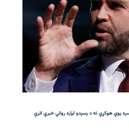
ره یوې هوکړې ته د رسېدو لپاره روانې خبرې اترې