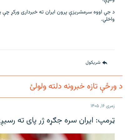
د جي اووه سرمشریزې پرون ایران ته خبرداری ورکړ چې په
واخلي.
شريکول
د ورځې تازه خبرونه دلته ولولئ
زمری ۱۶, ۱۴۰۵
ټرمپ: ایران سره جګړه ژر پای ته رسیږ