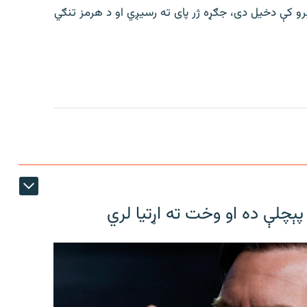
رو کې دخیل دی، جګړه ژر پای ته رسیږي او د هرمز تنګي
پېچلې ده او وخت ته اړتیا لري