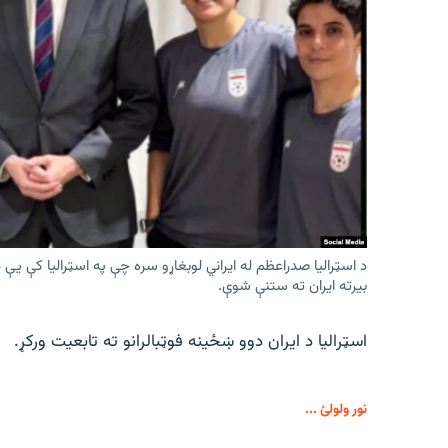
د اسټرالیا صدراعظم له ایراني لوبغاړو سره چې په اسټرالیا کې ي
بیرته ایران ته ستنې شوې.
اسټرالیا د ایران دوو ښځینه فوټبالرانو ته تابعیت ورکړ.
نور ولولئ ...