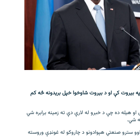
 په بیروت کې او د بیروت شاوخوا خپل بریدونه څه کم
 او هیله ده چې د خبرو له لارې دې ته زمینه برابره شي
نه شي.
د اوو سترو صنعتي هېوادونو د چاروکو له غونډې وروسته