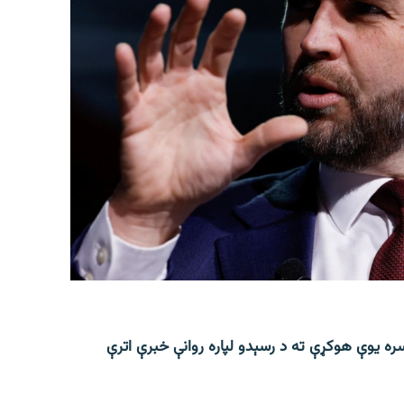
ره یوې هوکړې ته د رسېدو لپاره روانې خبرې اترې