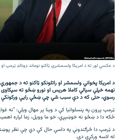
اړیکه
د عکسي لور ته د امریکا ولسمشرۍ ټاکنو نوماند ډونالډ ټرمپ او
د امریکا پخواني ولسمشر او راتلونکو ټاکنو ته د جمهوري
نهمه خپلې سیالې کاملا هریس او نورو ښځو ته سپکاوی ک
رسوي، حتی که د دې سبب شي چې ښځې رایې ورکونکې ور
ټرمپ پرون په پنسلوانیا کې د وینا پر مهال ویلي: "نه 
ځکه دا د ښځو نه خوښېږي، خو ما وویل، زما لپاره اهمیت
د ټرمپ دا څرګندونې په داسې حال کې دي چې نظر پو
له لاسه ورکړی دی.