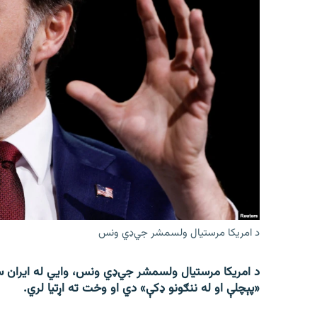
د امریکا مرستیال ولسمشر جي‌ډي ونس
د امریکا مرستیال ولسمشر جي‌ډي ونس، وايي له ایران س
«پېچلې او له ننګونو ډکې» دي او وخت ته اړتیا لري.