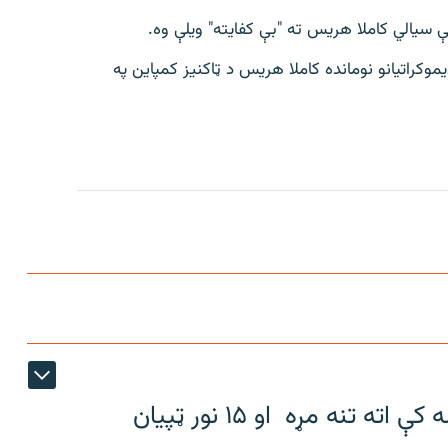
ې سیالي کاملا هریس ته "بې کفایته" ویلې وه.
یموکراتیانو نومانده کاملا هریس د ټاکنیز کمپاین په
د تایلنډ په یوه ښوونځي کې د ډزو پیښه کې اته تنه مړه او ۱۵ نور ټپیان