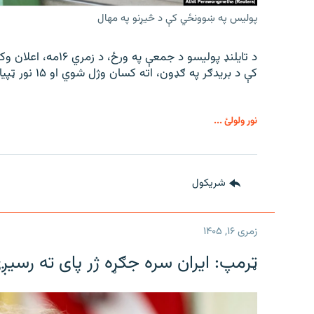
پولیس په ښوونځي کې د څیړنو په مهال
د تایلنډ پولیسو د جم
کې د بریدګر په ګډون، اته کسان وژل شوي او ۱۵ نور ټپیان دي.
نور ولولئ ...
شريکول
زمری ۱۶, ۱۴۰۵
ټرمپ: ایران سره جګړه ژر پای ته رسیږ