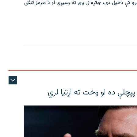
رو کې دخیل دی، جګړه ژر پای ته رسیږي او د هرمز تنګي
پېچلې ده او وخت ته اړتیا لري