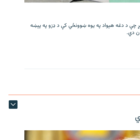
عې په ورځ، د زمري ۱۶مه، اعلان وکړ چې د دغه هېواد په یوه ښوونځي کې د ډزو په پېښه
ي