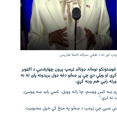
 چپ لور ته د هغې سیاله کاملا هاریس
 غوښتونکو نوماند ډونالډ ټرمپ پرون چهارشنبې د اکټوبر
ړی او ویلي دي چې پر ښځو دغه ډول بریدونه پای ته نه
ته رایې هم ورنه کړي.
غواړم ښه کس ووسم، چا راته وویل، تاسې باید ښه ووسئ،
 نه لري."
ښتنې ښيي چې ټرمپ د ښځو په منځ کې خپل محبوبیت