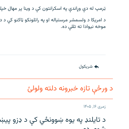
ټرمپ له دې وړاندې په اسکرانتون کې د وینا پر مهال خپل
د امریکا د ولسمشر مرستیاله او په راتلونکو ټاکنو کې د د
موخه نیوادا ته تللې ده.
شريکول
د ورځې تازه خبرونه دلته ولولئ
زمری ۱۶, ۱۴۰۵