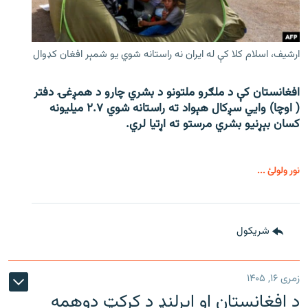
ارشیف، اسلام کلا کې له ایران نه راستانه شوي یو شمېر افغان کډوال
افغانستان کې د ملګرو ملتونو د بشري چارو د همږغۍ دفتر
( اوچا) وايي سږکال هېواد ته راستانه شوي ۲.۷ میلیونه
کسان بېړنیو بشري مرستو ته اړتیا لري.
نور ولولئ ...
شريکول
زمری ۱۶, ۱۴۰۵
د افغانستان او ایرلنډ د کرکټ دوهمه