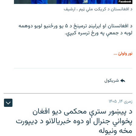
د افغانستان د کریکټ ملي ټیم ، ارشیف
د افغانستان او ایرلینډ ترمینځ د ۵ یو ورځنیو لوبو دوهمه
لوبه د جمعې په ورځ ترسره کیږي.
نور ولولئ ...
شريکول
زمری ۱۴, ۱۴۰۵
د پیښور سترې محکمی دیو افغان
پخواني جنرال او دوه خبریالانو د ډیپورت
مخه ونیوله