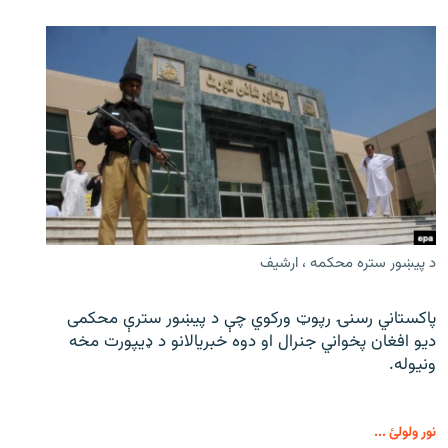
د پیښور ستره محکمه ، ارشیف
پاکستاني رسنۍ رپوټ ورکوي چې د پیښور سترې محکمی
دیو افغان پخواني جنرال او دوه خبریالانو د ډیپورت مخه
ونیوله.
نور ولولئ ...