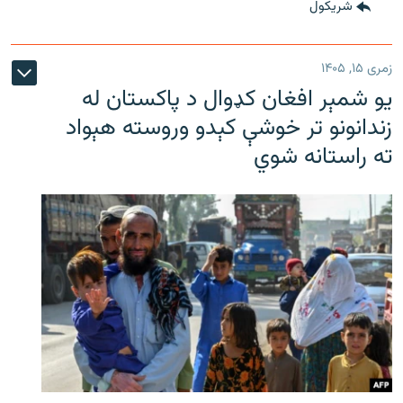
شريکول
زمری ۱۵, ۱۴۰۵
یو شمېر افغان کډوال د پاکستان له
زندانونو تر خوشې کېدو وروسته هېواد
ته راستانه شوي