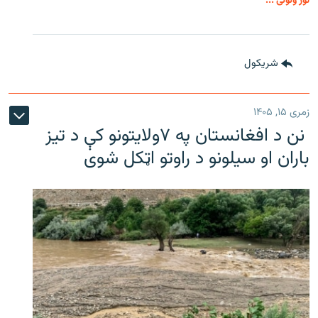
نور ولولئ ...
شريکول
زمری ۱۵, ۱۴۰۵
نن د افغانستان په ۷ولایتونو کې د تیز
باران او سیلونو د راوتو اټکل شوی