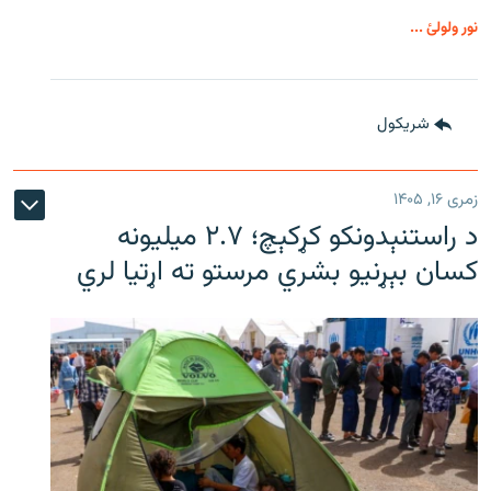
نور ولولئ ...
شريکول
زمری ۱۶, ۱۴۰۵
د راستنېدونکو کړکېچ؛ ۲.۷ میلیونه
کسان بېړنیو بشري مرستو ته اړتیا لري