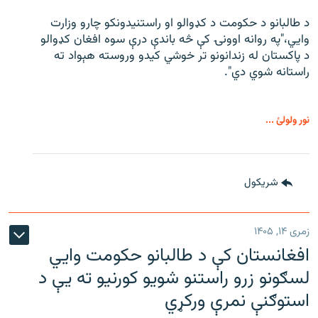
د طالبانو د حکومت د کډوالو او راستنیدونکو چارو وزارت
وايي،"په روانه اوونۍ کې څه باندې درې سوه افغان کډوالو
د پاکستان له زندانونو تر خوشي کیدو وروسته هېواد ته
راستانه شوي دي".
نور ولولئ ...
شريکول
زمری ۱۴, ۱۴۰۵
افغانستان کې د طالبانو حکومت وايي
لسګونو زرو راستنو شویو کورنیو ته یې د
استوګنې نمرې ورکړي