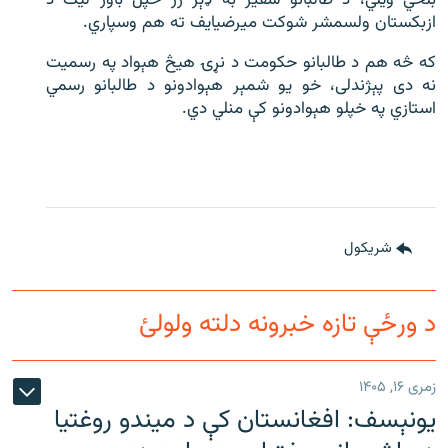
بلخي ویلي، د طالبانو سفیر به ډېر ژر خپل باور لیک د
ازبکستان ولسمشر شوکت میرضیایف ته هم وسپاري.
که څه هم د طالبانو حکومت د نړۍ هیڅ هېواد په رسمیت
نه دی پېژندلی، خو یو شمېر هېوادونو د طالبانو رسمي
استازي په خپلو هېوادونو کې منلي دي.
شريکول
د ورځې تازه خبرونه دلته ولولئ
زمری ۱۶, ۱۴۰۵
یونېسف: افغانستان کې د میندو روغتیا