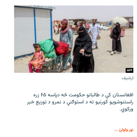
ارشیف
افغانستان کې د طالبانو حکومت څه دپاسه ۶۵ زره
راستنوشویو کورنیو ته د استوګنې د نمرو د توزیع خبر
ورکوي.
نور ولولئ ...