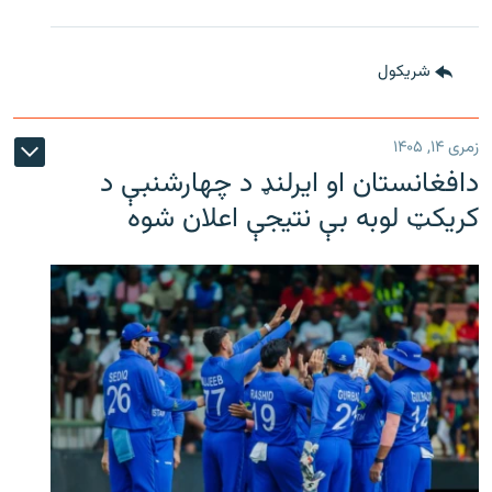
شريکول
زمری ۱۴, ۱۴۰۵
دافغانستان او ایرلنډ د چهارشنبې د
کریکټ لوبه بې نتیجې اعلان شوه