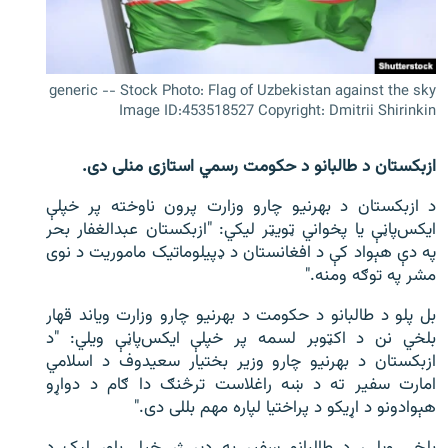
اړیکه
دري پاڼه
generic -- Stock Photo: Flag of Uzbekistan against the sky
Azadi English
Image ID:453518527 Copyright: Dmitrii Shirinkin
راسره ملګري شئ
ازبکستان د طالبانو د حکومت رسمي استازی منلی دی.
د ازبکستان د بهرنیو چارو وزارت پرون ناوخته پر خپلې
ایکس‌پاڼې یا پخواني ټویټر لیکي: "ازبکستان عبدالغفار بحر
په دې هېواد کې د افغانستان د ډپیلوماتیک ماموریت د نوی
د ازادې اروپا/ ازادي راډيو ټولې پاڼې
مشر په توګه ومنه."
بل پلو د طالبانو د حکومت د بهرنیو چارو وزارت ویاند قهار
بلخي نن د اکټوبر لسمه پر خپلې ایکس‌پاڼې ویلي: "د
ازبکستان د بهرنیو چارو وزیر بختیار سعیدوف د اسلامي
امارت سفیر ته د ښه راغلاست ترڅنګ دا ګام د دواړو
هېوادونو د اړیکو د پراختیا لپاره مهم بللی دی."