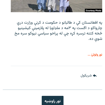
په افغانستان کې د طالبانو د حکومت د کرنې وزارت درې
چارواکو د اګست په ۳مه د ملډاویا له پلازمینې کیشینیو
څخه کتنه ترسره کړه چې له پراخو سیاسي نیوکو سره مخ
شوې ده.
نور ولولئ ...
شريکول
نور راوښيه