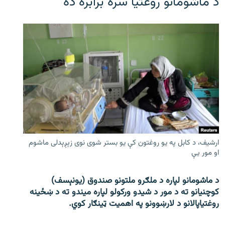
د ماشومانو روغتیا سره برابره ده
ارشیف، د کابل په یو روغتون کې یو بستر شوی نوی زېږېدلی ماشوم
او مور یې
د ماشومانو لپاره د ملګرو ملتونو صندوق (یونېسف)
کوچنیانو ته د مور د شیدو ورکولو لپاره میندو ته د ښځینه
روغتیاپالانو د لارښوونو په اهمیت ټینګار کوي.