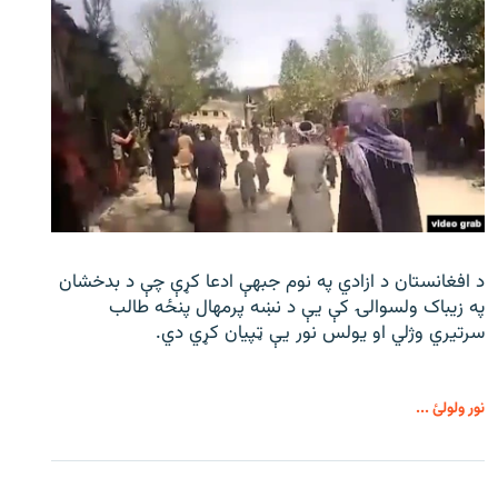
د افغانستان د ازادي په نوم جبهې ادعا کړې چې د بدخشان
په زیباک ولسوالۍ کې يې د نښه پرمهال پنځه طالب
سرتیري وژلي او یولس نور يې ټپیان کړي دي.
نور ولولئ ...