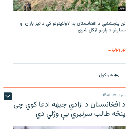
نن پنجشنبې د افغانستان په ۷ولایتونو کې د تیز باران او
سیلونو د راوتو اټکل شوی.
نور ولولئ ...
شريکول
زمری ۱۵, ۱۴۰۵
د افغانستان د ازادي جبهه ادعا کوي چې
پنځه طالب سرتیري يې وژلي دي