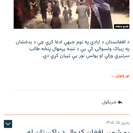
د افغانستان د ازادي په نوم جبهې ادعا کړې چې د بدخشان
په زیباک ولسوالۍ کې يې د نښه پرمهال پنځه طالب
سرتیري وژلي او یولس نور يې ټپیان کړي دي.
نور ولولئ ...
شريکول
زمری ۱۵, ۱۴۰۵
یو شمېر افغان کډوال د پاکستان له