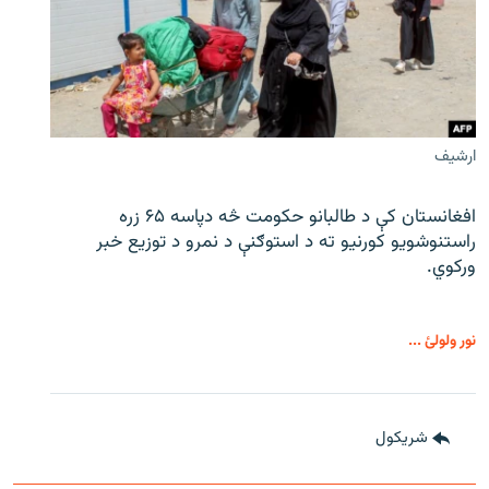
ارشیف
افغانستان کې د طالبانو حکومت څه دپاسه ۶۵ زره
راستنوشویو کورنیو ته د استوګنې د نمرو د توزیع خبر
ورکوي.
نور ولولئ ...
شريکول