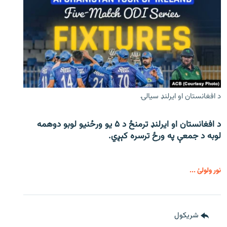
د افغانستان او ایرلنډ سیالۍ
د افغانستان او ایرلنډ ترمنځ د ۵ یو ورځنیو لوبو دوهمه
لوبه د جمعې په ورځ ترسره کېږي.
نور ولولئ ...
شريکول