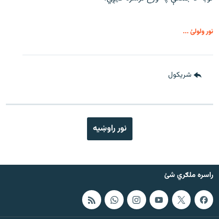
نور ولولئ ...
شريکول
نور راوښيه
راسره ملګري شئ