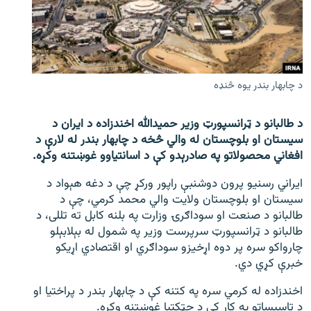
اړیکه
دري پاڼه
Azadi English
د چابهار بندر یوه څنډه
راسره ملګري شئ
د طالبانو د ټرانسپورټ وزیر حمیدالله اخندزاده د ایران د
سیستان او بلوچستان له والي څخه د چابهار بندر له لارې د
افغاني محصولاتو په صادرېدو کې د اسانتیاوو غوښتنه وکړه.
د ازادې اروپا/ ازادي راډيو ټولې پاڼې
ایراني رسنیو پرون دوشنبې راپور ورکړ چې د دغه هېواد د
سیستان او بلوچستان ولایت والي محمد کرمي، چې د
طالبانو د صنعت او سوداګرۍ وزارت په بلنه کابل ته تللی، د
طالبانو د ټرانسپورټ سرپرست وزیر په شمول له بېلابېلو
چارواکو سره پر دوه اړخیزو سوداګري او اقتصادي اړیکو
خبرې کړي دي.
اخندزاده له کرمي سره په کتنه کې د چابهار بندر د پراختیا او
د تاسیساتو په کار کې د چټکتیا غوښتنه وکړه.