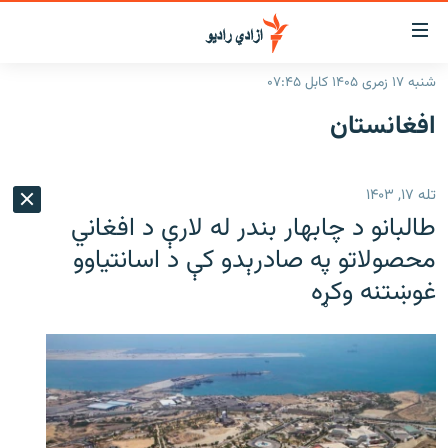
اسرسۍ
ړ
شنبه ۱۷ زمری ۱۴۰۵ کابل ۰۷:۴۵
ېنکونه
کورپاڼه
افغانستان
صلي
راپورونه
تن
خبرونه
افغانستان
ه
تله ۱۷, ۱۴۰۳
رتلل
د خپرونو جدول
سیمه
افغانستان
طالبانو د چابهار بندر له لارې د افغاني
صلي
مرکې
نړۍ
منځنی ختیځ
ېنو
محصولاتو په صادرېدو کې د اسانتیاوو
ه
غوښتنه وکړه
اونیزې خپرونې
نړۍ
رتلل
انځوریزه برخه
ټون
ورزش
اڼې
ه
د کډوالۍ بحران
راجعه
'کووېډ-۱۹'