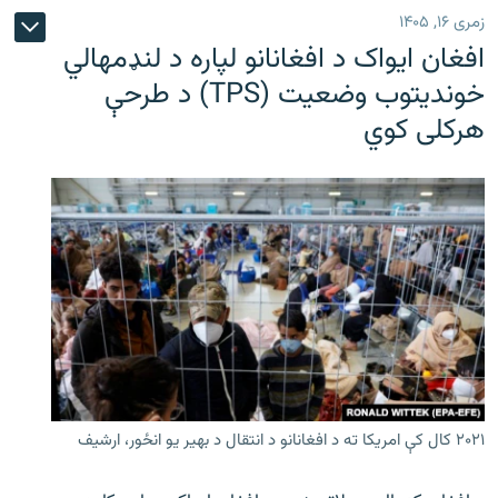
زمری ۱۶, ۱۴۰۵
افغان ایواک د افغانانو لپاره د لنډمهالي
خوندیتوب وضعیت (TPS) د طرحې
هرکلی کوي
۲۰۲۱ کال کې امریکا ته د افغانانو د انتقال د بهیر یو انځور، ارشیف