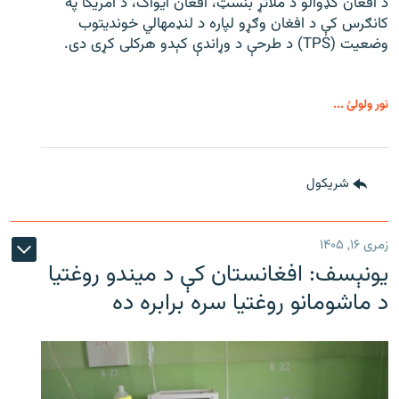
د افغان کډوالو د ملاتړ بنسټ، افغان ایواک، د امریکا په
کانګرس کې د افغان وګړو لپاره د لنډمهالي خوندیتوب
وضعیت (TPS) د طرحې د وړاندې کېدو هرکلی کړی دی.
نور ولولئ ...
شريکول
زمری ۱۶, ۱۴۰۵
یونېسف: افغانستان کې د میندو روغتیا
د ماشومانو روغتیا سره برابره ده