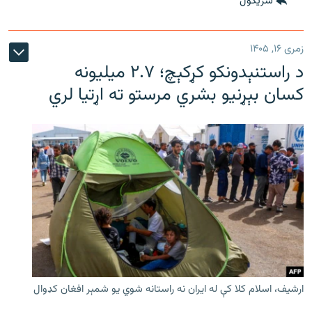
شريکول
زمری ۱۶, ۱۴۰۵
د راستنېدونکو کړکېچ؛ ۲.۷ میلیونه
کسان بېړنیو بشري مرستو ته اړتیا لري
ارشیف، اسلام کلا کې له ایران نه راستانه شوي یو شمېر افغان کډوال