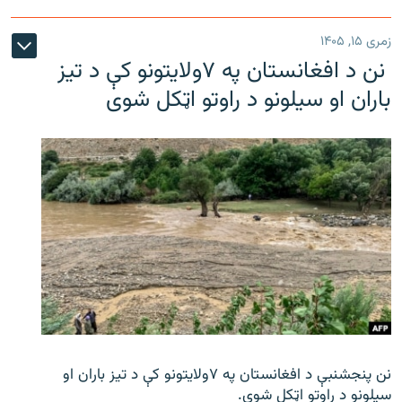
زمری ۱۵, ۱۴۰۵
نن د افغانستان په ۷ولایتونو کې د تیز
باران او سیلونو د راوتو اټکل شوی
نن پنجشنبې د افغانستان په ۷ولایتونو کې د تیز باران او
سیلونو د راوتو اټکل شوی.