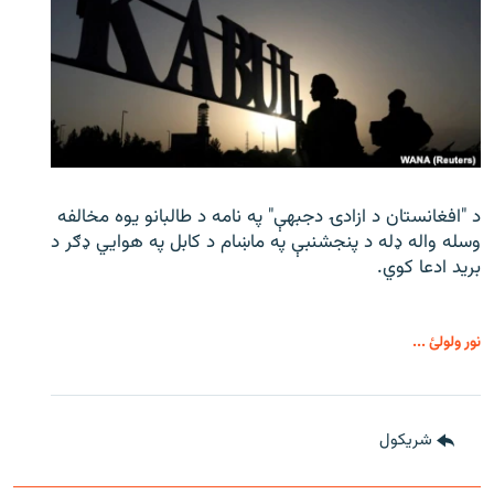
د "افغانستان د ازادۍ دجبهې" په نامه د طالبانو یوه مخالفه
وسله واله ډله د پنجشنبې په ماښام د کابل په هوايي ډګر د
برید ادعا کوي.
نور ولولئ ...
شريکول