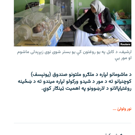
ارشیف، د کابل په یو روغتون کې یو بستر شوی نوی زېږېدلی ماشوم
او مور یې
د ماشومانو لپاره د ملګرو ملتونو صندوق (یونېسف)
کوچنیانو ته د مور د شیدو ورکولو لپاره میندو ته د ښځینه
روغتیاپالانو د لارښوونو په اهمیت ټینګار کوي.
نور ولولئ ...