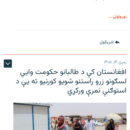
نور ولولئ ...
شريکول
زمری ۱۴, ۱۴۰۵
افغانستان کې د طالبانو حکومت وايي
لسګونو زرو راستنو شویو کورنیو ته یې د
استوګنې نمرې ورکړي