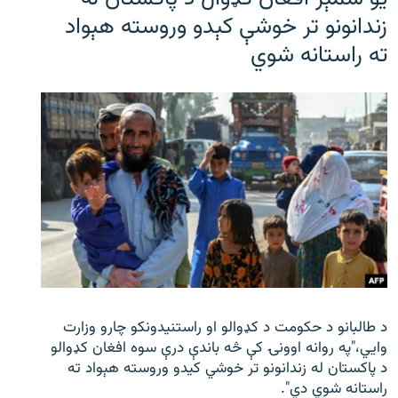
زندانونو تر خوشې کېدو وروسته هېواد
ته راستانه شوي
د طالبانو د حکومت د کډوالو او راستنیدونکو چارو وزارت
وايي،"په روانه اوونۍ کې څه باندې درې سوه افغان کډوالو
د پاکستان له زندانونو تر خوشي کیدو وروسته هېواد ته
راستانه شوي دي".