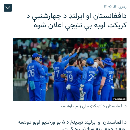
زمری ۱۴, ۱۴۰۵
دافغانستان او ایرلنډ د چهارشنبې د
کریکټ لوبه بې نتیجې اعلان شوه
د افغانستان د کریکټ ملي ټیم ، ارشیف
د افغانستان او ایرلینډ ترمینځ د ۵ یو ورځنیو لوبو دوهمه
لوبه د جمعې په ورځ ترسره کیږي.