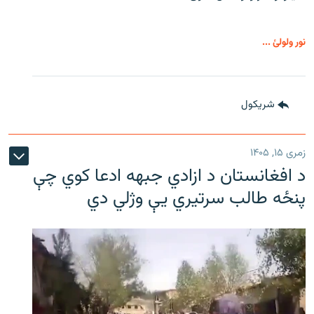
نور ولولئ ...
شريکول
زمری ۱۵, ۱۴۰۵
د افغانستان د ازادي جبهه ادعا کوي چې
پنځه طالب سرتیري يې وژلي دي