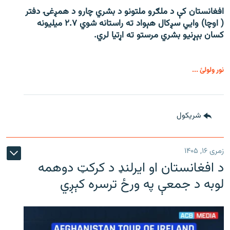
افغانستان کې د ملګرو ملتونو د بشري چارو د همږغۍ دفتر
( اوچا) وايي سږکال هېواد ته راستانه شوي ۲.۷ میلیونه
کسان بېړنیو بشري مرستو ته اړتیا لري.
نور ولولئ ...
شريکول
زمری ۱۶, ۱۴۰۵
د افغانستان او ایرلنډ د کرکټ دوهمه
لوبه د جمعې په ورځ ترسره کېږي