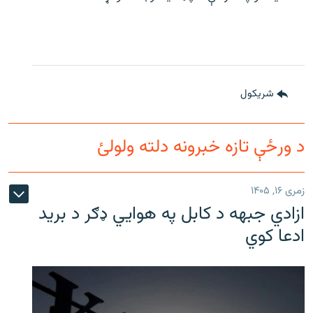
شريکول
د ورځې تازه خبرونه دلته ولولئ
زمری ۱۶, ۱۴۰۵
ازادي جبهه د کابل په هوايي ډګر د برید
ادعا کوي