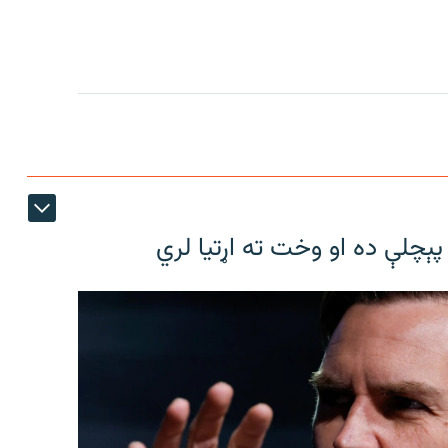
پېچلې ده او وخت ته اړتیا لري