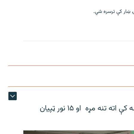
د تایلنډ په یوه ښوونځي کې د ډزو پیښه کې اته تنه مړه او ۱۵ نور ټپیان