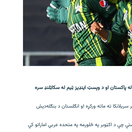
ه پاکستان او د وېسټ اینډیز ټیم له سکاټلنډ سره
 سریلانکا ته ماته ورکړه او انګلستان د بنګله‌دېش
ې چې د اکټوبر په څلورمه په متحده عربي اماراتو کې