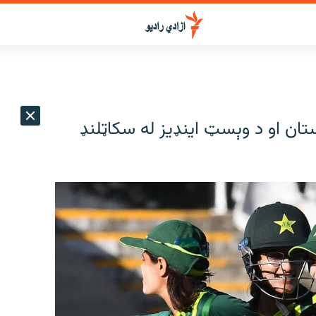
تان او د وېسټ اینډیز له سکاټلنډ