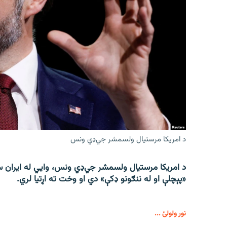
د امریکا مرستیال ولسمشر جي‌ډي ونس
د امریکا مرستیال ولسمشر جي‌ډي ونس، وايي له ایران س
«پېچلې او له ننګونو ډکې» دي او وخت ته اړتیا لري.
نور ولولئ ...