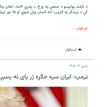
د تایلنډ پولیسو د جم
کې د بریدګر په ګډون، اته کسان وژل شوي او ۱۵ نور ټپیان دي.
نور ولولئ ...
شريکول
زمری ۱۶, ۱۴۰۵
ټرمپ: ایران سره جګړه ژر پای ته رسیږ