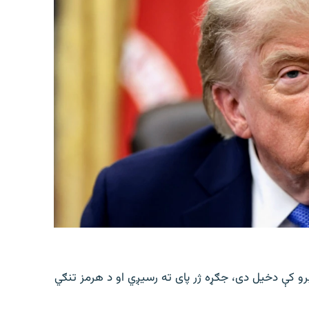
رو کې دخیل دی، جګړه ژر پای ته رسیږي او د هرمز تنګي