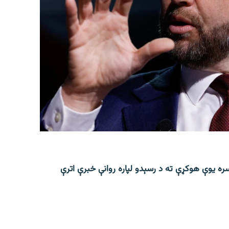
ره یوې هوکړې ته د رسېدو لپاره روانې خبرې اترې