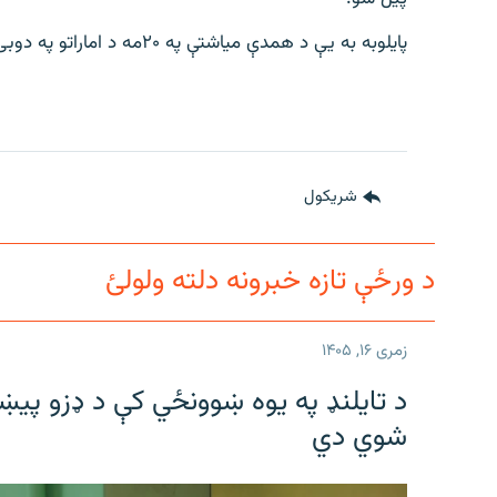
پایلوبه به یې د همدې میاشتې په ۲۰مه د اماراتو په دوبۍ ښار کې ترسره شي.
شريکول
د ورځې تازه خبرونه دلته ولولئ
زمری ۱۶, ۱۴۰۵
شوي دي