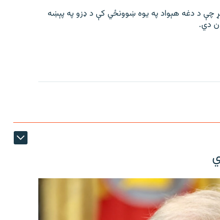
عې په ورځ، د زمري ۱۶مه، اعلان وکړ چې د دغه هېواد په یوه ښوونځي کې د ډزو په پېښه
ي