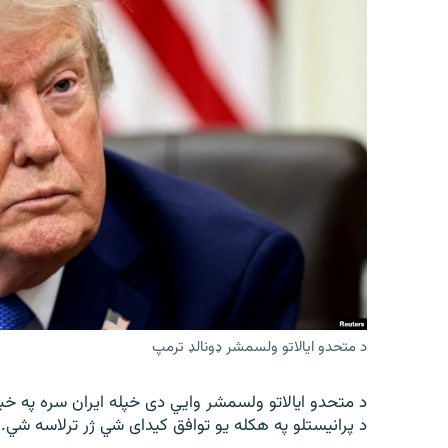
د متحدو ایالاتو ولسمشر ډونالډ ترمپ
د متحدو ایالاتو ولسمشر وايي دی خپله ایران سره په خب
د پرانیستلو په هکله یو توافق کیدای شي ژر ترلاسه شي.