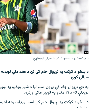
اړیکه
د پاکستان د ښځو کرکټ لوبډلې لوبغاړې
د ښځو د کرکټ په نړیوال جام کې نن د هند ملي لوبډله ل
سیالي کوي.
په دې نړیوال جام کې پرون استرالیا د شپږ ویکټو په توپیر
لوبډلې ته د ۲۱ منډو په توپیر ماتې ورکړه.
د ښځو د کرکټ په نړیوال جام کې لسو لوبډلو برخه اخیست
پيل شو.