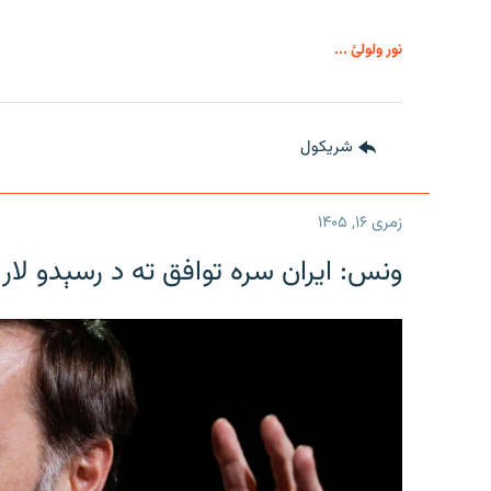
نور ولولئ ...
شريکول
زمری ۱۶, ۱۴۰۵
ونس: ایران سره توافق ته د رسېدو لار 