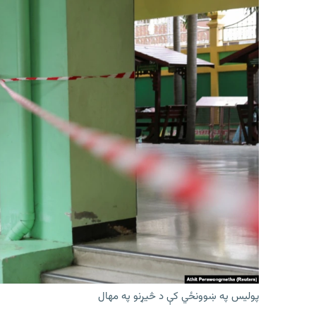
پولیس په ښوونځي کې د څیړنو په مهال