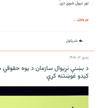
تور نیول شوی دی.
نور ولولئ ...
شريکول
زمری ۱۷, ۱۴۰۵
د بښنې نړیوال سازمان د یوه حقوقي س
کیدو غوښتنه کړې