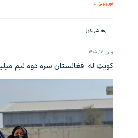
نور ولولئ ...
شريکول
زمری ۱۷, ۱۴۰۵
کویټ له افغانستان سره دوه نیم میلی