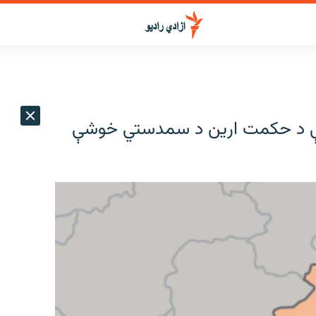
ني کې د حکمت ارین د سمدستي خوشې