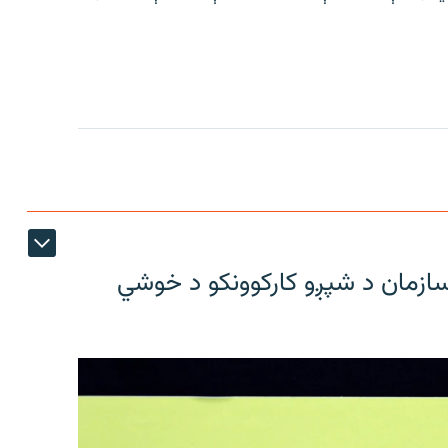
ازمان د شپږو کارکوونکو د خوشي