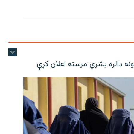
ونه ډالره بشري مرسته اعلان کړې