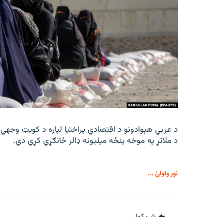
د عربي هېوادونو د اقتصادي پراختیا لپاره د کویټ وجهي
د ملاتړ په موخه پنځه میلیونه ډالر ځانګړي کړي دي.
نور ولولئ ...
شريکول