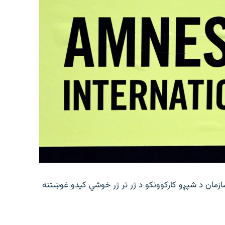
زمان د شپږو کارکوونکو د ژر تر ژر خوشي کیدو غوښتنه