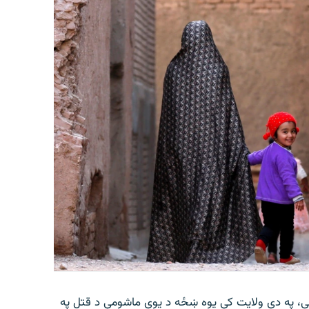
وايي، په دې ولایت کې یوه ښځه د یوې ماشومې د قتل په