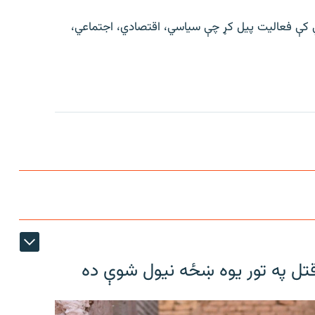
کې فعالیت پیل کړ چې سیاسي، اقتصادي، اجتماعي،
تل په تور یوه ښځه نیول شوې ده