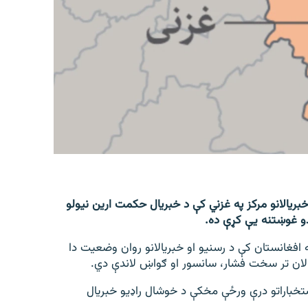
 خبریالانو مرکز په غزني کې د خبریال حکمت ارین نیولو
و غوښتنه یې کړې ده.
ه افغانستان کې د رسنیو او خبریالانو روان وضعیت دا
الان تر سخت فشار، سانسور او ګواښ لاندې دي.
ستخباراتو درې ورځې مخکې د خوشال راډیو خبریال