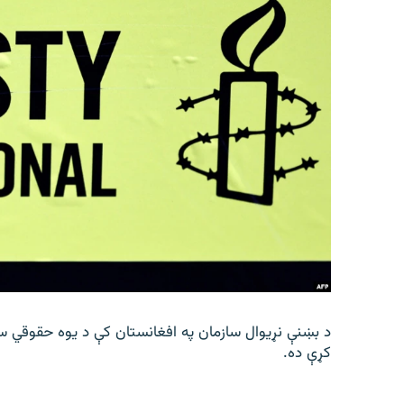
د بښنې نړیوال سازمان په افغانستان کې د یوه حقوقي سا
کړې ده.