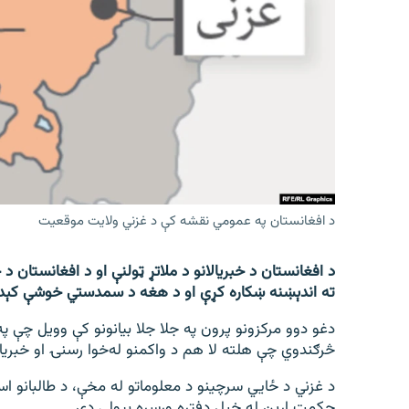
اړیکه
د افغانستان په عمومي نقشه کې د غزني ولایت موقعیت
د افغانستان د خبریالانو د ملاتړ ټولنې او د افغانستان د
ته اندېښنه ښکاره کړې او د هغه د سمدستي خوشې کېد
دغو دوو مرکزونو پرون په جلا جلا بیانونو کې وویل چې پ
څرګندوي چې هلته لا هم د واکمنو له‌خوا رسنۍ او خبری
د غزني د ځایي سرچینو د معلوماتو له مخې، د طالبانو ا
حکمت ارین له خپل دفتره ورسره بیولی دی.