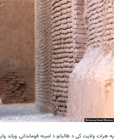
په هرات ولایت کې د طالبانو د امینه قوماندانۍ ویاند 