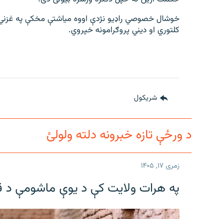
خوشال خصوصي راډیو نژدې اووه میاشتې مخکې په غزني 
کلتوري او دیني پروګرامونه خپروي.
شريکول
د ورځې تازه خبرونه دلته ولولئ
زمری ۱۷, ۱۴۰۵
په هرات ولایت کې د یوې ماشومې د ق