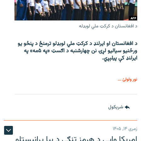
د افغانستان د کرکټ ملي لوبډله
د افغانستان او ایرلنډ د کرکټ ملي لوبډلو ترمنځ د پنځو یو
ورځنیو سیالیو لړۍ نن چهارشنبه د اګسټ «په ۵مه» په
ایرلنډ کې پیلېږي.
نور ولولئ ...
شريکول
زمری ۱۴, ۱۴۰۵
امریکا وايي د هرمز تنګي د بیا پرانیستلو