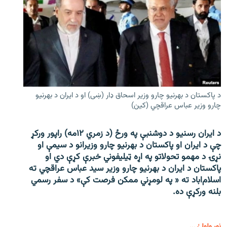
د پاکستان د بهرنیو چارو وزیر اسحاق ډار (ښی) او د ایران د بهرنیو
چارو وزیر عباس عراقچي (کین)
د ایران رسنیو د دوشنبې په ورځ (د زمري ۱۲مه) راپور ورکړ
چې د ایران او پاکستان د بهرنیو چارو وزیرانو د سیمې او
نړۍ د مهمو تحولاتو په اړه ټیلیفوني خبرې کړې دي او
پاکستان د ایران د بهرنیو چارو وزیر سید عباس عراقچي ته
اسلام‌اباد ته « په لومړني ممکن فرصت کې» د سفر رسمي
بلنه ورکړې ده.
نور ولولئ ...