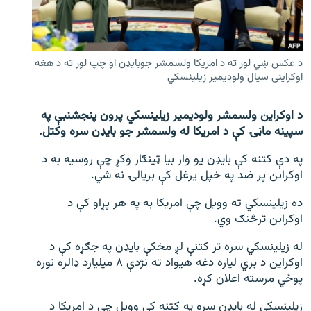
اړیکه
دري پاڼه
د عکس ښي لور ته د امریکا ولسمشر جوبایډن او چپ لور ته د هغه
Azadi English
اوکراینی سیال ولودیمیر زیلینسکي
راسره ملګري شئ
د اوکراین ولسمشر ولودیمیر زیلینسکي پرون پنجشنبې په
سپینه ماڼۍ کې د امریکا له ولسمشر جو بایډن سره وکتل.
په دې کتنه کې بایډن یو وار بیا ټینګار وکړ چې روسیه به د
اوکراین پر ضد په خپل یرغل کې بریالۍ نه شي.
د ازادې اروپا/ ازادي راډيو ټولې پاڼې
ده زیلینسکي ته وویل چې امریکا به په هر پړاو کې د
اوکراین ترڅنګ وي.
له زیلینسکي سره تر کتنې لږ مخکې بایډن په جګړه کې د
اوکراین د بري لپاره دغه هیواد ته نژدې ۸ میلیارد ډالره نوره
پوځي مرسته اعلان کړه.
زیلینسکي له بایډن سره په کتنه کې وویل چې د امریکا د