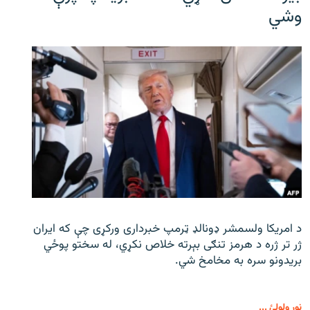
وشي
د امریکا ولسمشر ډونالډ ټرمپ خبرداری ورکړی چې که ایران
ژر تر ژره د هرمز تنګی بېرته خلاص نکړي، له سختو پوځي
بریدونو سره به مخامخ شي.
نور ولولئ ...