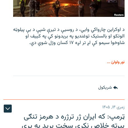
د اوکراین چارواکي وایي، د روسیې د تیرې شپې د بې‌ پیلوټه
الوتکو او بالستیک توغندیو په بریدونو کې په کییف او
شاوخوا سیمو کې لږ تر لږه ۱۷ کسان وژل شوي دي.
نور ولولئ ...
شريکول
زمری ۱۴, ۱۴۰۵
ټرمپ: که ایران ژر ترژره د هرمز تنګی
بیرته خلاص نکړي سخت برید په پرې