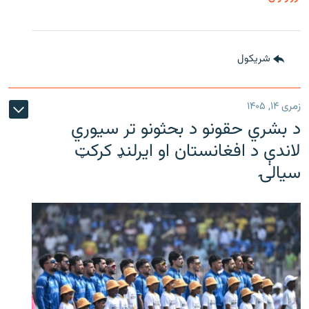
شريکول
زمری ۱۴, ۱۴۰۵
د بشري حقونو د بحثونو تر سیوري
لاندې د افغانستان او ایرلنډ کرکټ
سیالۍ