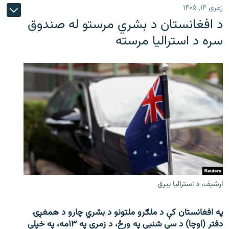
زمری ۱۴, ۱۴۰۵
د افغانستان د بشري مرستو له صندوق
سره د استرالیا مرسته
ارشیف، د استرالیا بیرق
په افغانستان کې د ملګرو ملتونو د بشري چارو د همغږۍ
دفتر (اوچا) د سې ‌شنبې په ورځ، د زمري په ۱۳مه، په خپلې