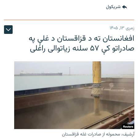
شريکول
زمری ۱۳, ۱۴۰۵
افغانستان ته د قزاقستان د غلې په
صادراتو کې ۵۷ سلنه زیاتوالی راغلی
آرشیف، محموله از صادرات غله قزاقستان