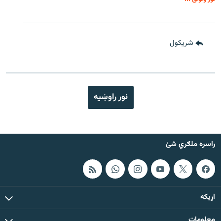
شريکول
نور راوښيه
راسره ملګري شئ
اړيکه
معلومات