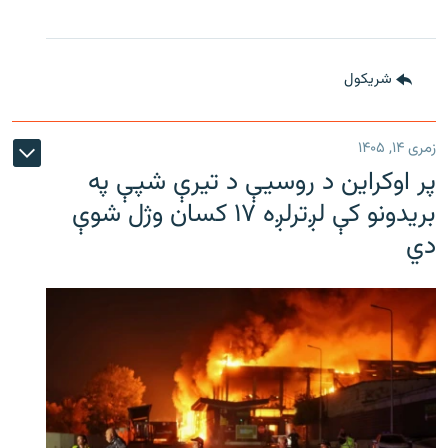
شريکول
زمری ۱۴, ۱۴۰۵
پر اوکراین د روسیې د تیرې شپې په
بریدونو کې لږترلږه ۱۷ کسان وژل شوې
دي