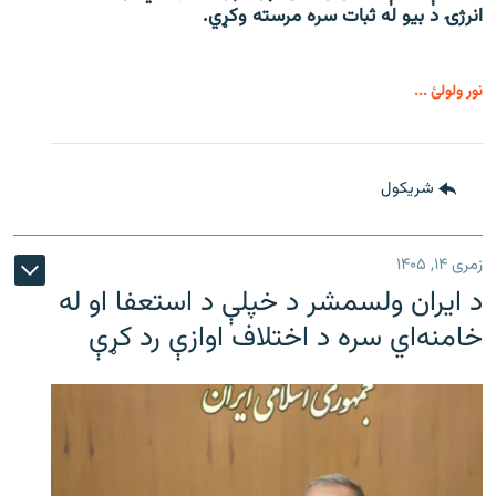
انرژۍ د بیو له ثبات سره مرسته وکړي.
نور ولولئ ...
شريکول
زمری ۱۴, ۱۴۰۵
د ایران ولسمشر د خپلې د استعفا او له
خامنه‌اي سره د اختلاف اوازې رد کړې