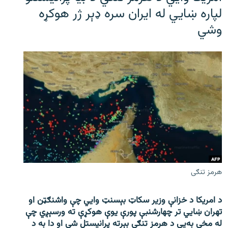
لپاره ښایي له ایران سره ډېر ژر هوکړه
وشي
هرمز تنګی
د امریکا د خزانې وزیر سکاټ بېسنټ وایي چې واشنګټن او
تهران ښايي تر چهارشنبې پورې یوې هوکړې ته ورسېږي چې
له مخې به‌یې د هرمز تنګی بېرته پرانیستل شي او دا به د