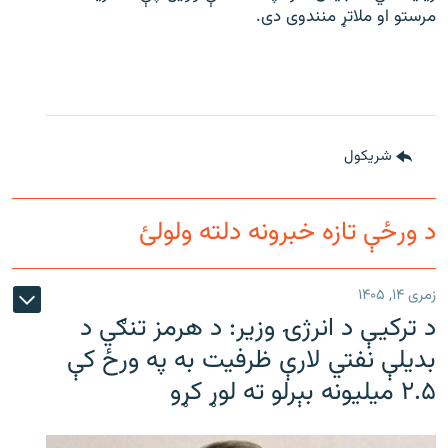
مرستو او ملاتړ منندوی دی.
شريکول
د ورځې تازه خبرونه دلته ولولئ
زمری ۱۴, ۱۴۰۵
د ترکیې د انرژۍ وزیر: د هرمز تنګي د
بدیلې نفتي لارې ظرفیت به په ورځ کې
۲.۵ میلیونه بېرلو ته لوړ کړو