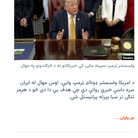
ولسمشر ټرمپ سپینه ماڼۍ کې خبریالانو ته د څرګندونو په مهال
د امریکا ولسمشر ډونالډ ټرمپ وایي، اوس مهال له ایران
سره داسې خبرې روانې دي چې هدف یې دا دی څو د هرمز
تنګی تر سبا بېرته پرانیستل شي.
نور ولولئ ...