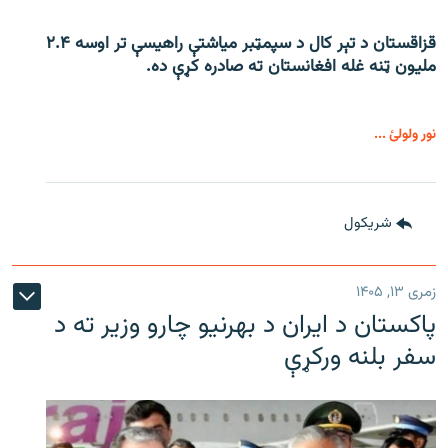
قزاقستان د تېر کال د سپمټبر میاشتې راهیسې تر اوسه ۲.۴
ملیون ټنه غله افغانستان ته صادره کړې ده.
نور ولولئ ...
شريکول
زمری ۱۳, ۱۴۰۵
پاکستان د ایران د بهرنیو چارو وزیر ته د
سفر بلنه ورکړې