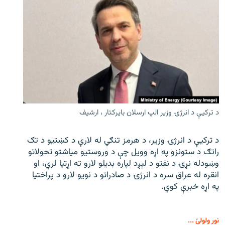
د ترکیې د انرژۍ وزیر الپ ارسلان بایرکتار ، ارشیف
د ترکیې د انرژۍ وزیر، د هرمز تنګي له لارې د کښتیو د تګ
راتګ د ستونزو په اړه وویل چې د وروستیو میاشتو تحولاتو
وښودله نړۍ د نفتو د لېږد لپاره بدیلو لارو ته اړتیا لري، او
انقره له عراق سره د انرژۍ د صادراتو د نویو لارو د پراختیا
په اړه خبرې کوي.
نور ولولئ ...