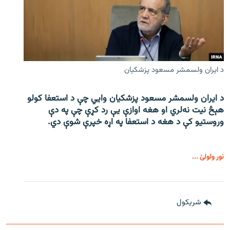
د ایران ولسمشر مسعود پزشکیان
د ایران ولسمشر مسعود پزشکیان وایي چې د استعفا کولو
هېڅ نیت نه‌لري او هغه اوازې یې رد کړې چې په دې
وروستیو کې د هغه د استعفا په اړه خپرې شوې دي.
نور ولولئ ...
شريکول