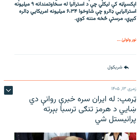
اېکسپاڼه کې لیکلي چې د استرالیا له سخاوتمندانه ۹ میلیونه
استرالیايي ډالرو چې شاوخوا ۶،۳۴ میلیونه امریکايي ډالره
کېږي، مرستې څخه مننه کوي.
نور ولولئ ...
شريکول
زمری ۱۳, ۱۴۰۵
ټرمپ: له ایران سره خبرې روانې دي
ښايي د هرمز تنګی ترسبا بېرته
پرانیستل شي