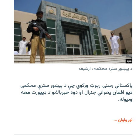
د پیښور ستره محکمه ، ارشیف
پاکستاني رسنۍ رپوټ ورکوي چې د پیښور سترې محکمی
دیو افغان پخواني جنرال او دوه خبریالانو د ډیپورت مخه
ونیوله.
نور ولولئ ...