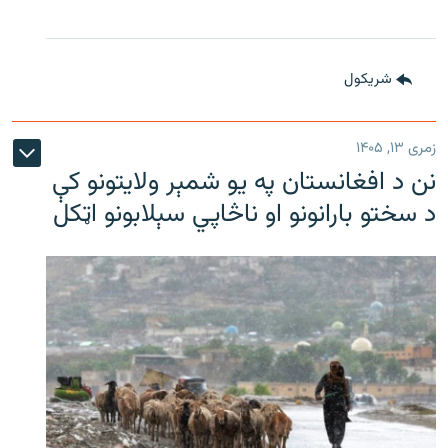
شريکول
زمری ۱۳, ۱۴۰۵
نن د افغانستان په یو شمېر ولایتونو کې
د سختو بارانونو او ناڅاپي سېلابونو اټکل