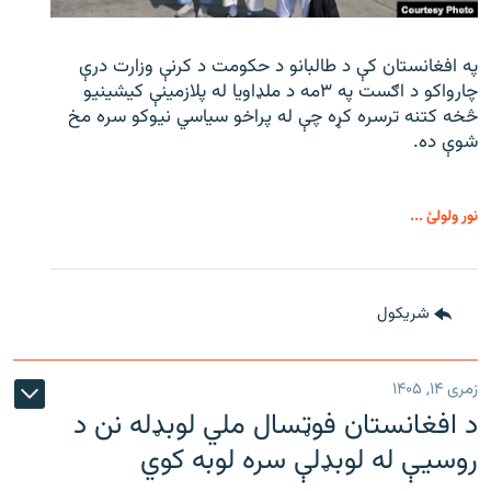
په افغانستان کې د طالبانو د حکومت د کرنې وزارت درې
چارواکو د اګست په ۳مه د ملډاویا له پلازمینې کیشینیو
څخه کتنه ترسره کړه چې له پراخو سیاسي نیوکو سره مخ
شوې ده.
نور ولولئ ...
شريکول
زمری ۱۴, ۱۴۰۵
د افغانستان فوټسال ملي لوبډله نن د
روسیې له لوبډلې سره لوبه کوي