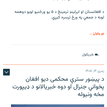
د افغانستان او ایرلینډ ترمینځ د ۵ یو ورځنیو لوبو دوهمه
لوبه د جمعې په ورځ ترسره کیږي.
نور ولولئ ...
شريکول
زمری ۱۴, ۱۴۰۵
د پیښور سترې محکمی دیو افغان
پخواني جنرال او دوه خبریالانو د ډیپورت
مخه ونیوله