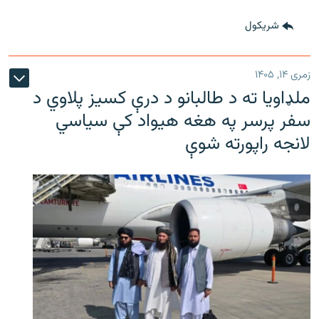
شريکول
زمری ۱۴, ۱۴۰۵
ملډاویا ته د طالبانو د درې کسیز پلاوي د
سفر پرسر په هغه هیواد کې سیاسي
لانجه راپورته شوې