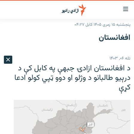
اسرسۍ
ړ
پنجشنبه ۱۵ زمری ۱۴۰۵ کابل ۰۴:۲۷
ېنکونه
کورپاڼه
افغانستان
صلي
راپورونه
تن
خبرونه
افغانستان
ه
تله ۰۶, ۱۴۰۳
رتلل
د خپرونو جدول
سیمه
افغانستان
د افغانستان ازادۍ جبهې په کابل کې د
صلي
مرکې
نړۍ
منځنی ختیځ
ېنو
درېیو طالبانو د وژلو او دوو ټپي کولو ادعا
ه
کړې
اونیزې خپرونې
نړۍ
رتلل
انځوریزه برخه
ټون
ورزش
اڼې
ه
د کډوالۍ بحران
راجعه
'کووېډ-۱۹'