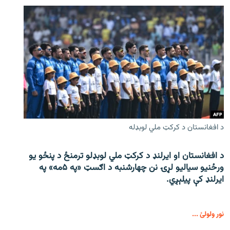
د افغانستان د کرکټ ملي لوبډله
د افغانستان او ایرلنډ د کرکټ ملي لوبډلو ترمنځ د پنځو یو
ورځنیو سیالیو لړۍ نن چهارشنبه د اګسټ «په ۵مه» په
ایرلنډ کې پیلېږي.
نور ولولئ ...