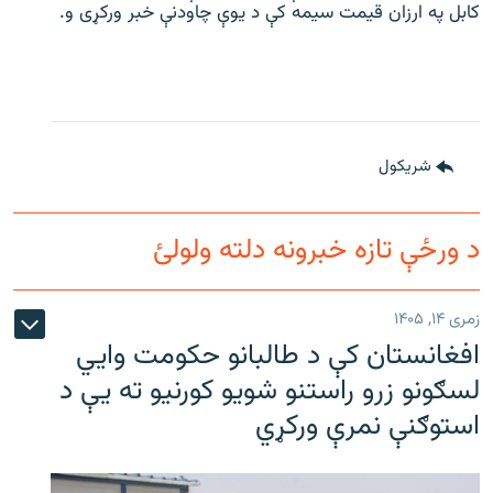
کابل په ارزان قیمت سيمه کې د يوې چاودنې خبر ورکړى و.
شريکول
د ورځې تازه خبرونه دلته ولولئ
زمری ۱۴, ۱۴۰۵
افغانستان کې د طالبانو حکومت وايي
لسګونو زرو راستنو شویو کورنیو ته یې د
استوګنې نمرې ورکړي