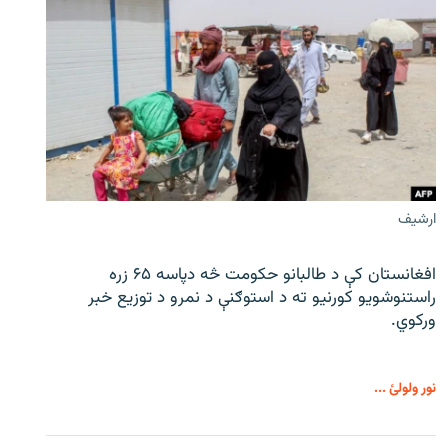
ارشیف
افغانستان کې د طالبانو حکومت څه دپاسه ۶۵ زره
راستنوشویو کورنیو ته د استوګنې د نمرو د توزیع خبر
ورکوي.
نور ولولئ ...