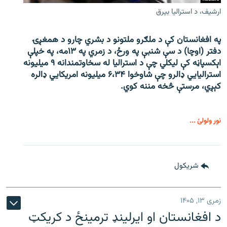
ارشیف، د استرالیا بیرق
په افغانستان کې د ملګرو ملتونو د بشري چارو د همغږۍ
دفتر (اوچا) د سې ‌شنبې په ورځ، د زمري په ۱۳مه، په خپلې
اېکسپاڼه کې لیکلي چې د استرالیا له سخاوتمندانه ۹ میلیونه
استرالیايي ډالرو چې شاوخوا ۶،۳۴ میلیونه امریکايي ډالره
کېږي، مرستې څخه مننه کوي.
نور ولولئ ...
شريکول
زمری ۱۳, ۱۴۰۵
د افغانستان او ایرلینډ ترمینځ د کریکټ