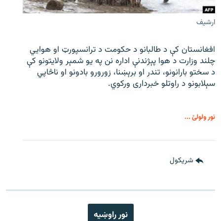
ارشیف
افغانستان کې د طالبانو د حکومت د ترانسپورټ او هوايي
چلند وزارت د هوا پېژندنې اداره نن په یو شمېر ولایتونو کې
د سختو بارانونو، تندر او برېښنا، زورورو بادونو او ناڅاپي
سېلابونو د راوتلو خبرداری ورکوي.
نور ولولئ ...
شريکول
نور راوښيه