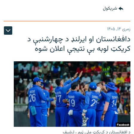
شريکول
زمری ۱۴, ۱۴۰۵
دافغانستان او ایرلنډ د چهارشنبې د
کریکټ لوبه بې نتیجې اعلان شوه
د افغانستان د کریکټ ملي ټیم ، ارشیف