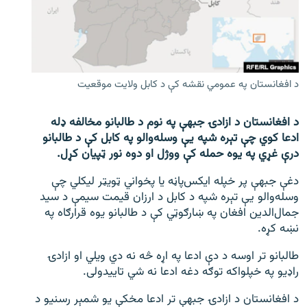
اړیکه
دري پاڼه
Azadi English
د افغانستان په عمومي نقشه کې د کابل ولایت موقعیت
راسره ملګري شئ
د افغانستان د ازادۍ جبهې په نوم د طالبانو مخالفه ډله
ادعا کوي چې تېره شپه یې وسله‌والو په کابل کې د طالبانو
درې غړي په یوه حمله کې ووژل او دوه نور ټپیان کړل.
د ازادې اروپا/ ازادي راډيو ټولې پاڼې
دغې جبهې پر خپله ایکس‌پاڼه یا پخواني ټویټر لیکلي چې
وسله‌والو یې تېره شپه د کابل د ارزان قیمت سیمې د سید
جمال‌الدین افغان په ښارګوټي کې د طالبانو یوه قرارګاه په
نښه کړه.
طالبانو تر اوسه د دې ادعا په اړه څه نه دي ویلي او ازادۍ
راډیو په خپلواکه توګه دغه ادعا نه شي تاییدولی.
د افغانستان د ازادۍ جبهې تر ادعا مخکې يو شمېر رسنيو د