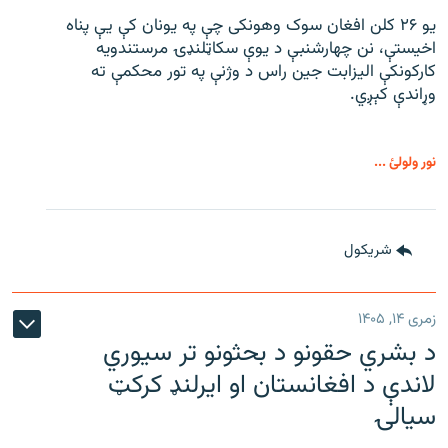
یو ۲۶ کلن افغان سوک‌ وهونکی چې په یونان کې یې پناه
اخیستې، نن چهارشنبې د یوې سکاټلنډۍ مرستندویه
کارکونکې الیزابت جین راس د وژنې په تور محکمې ته
وړاندې کېږي.
نور ولولئ ...
شريکول
زمری ۱۴, ۱۴۰۵
د بشري حقونو د بحثونو تر سیوري
لاندې د افغانستان او ایرلنډ کرکټ
سیالۍ