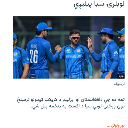
لوبلړۍ سبا پیلیږي
ارشیف
تمه ده چې دافغانستان او ایرلینډ د کریکټ ټیمونو ترمینځ
یوې ورځنۍ لوبې سبا د اګست په پنځمه پیل شي.
نور ولولئ ...