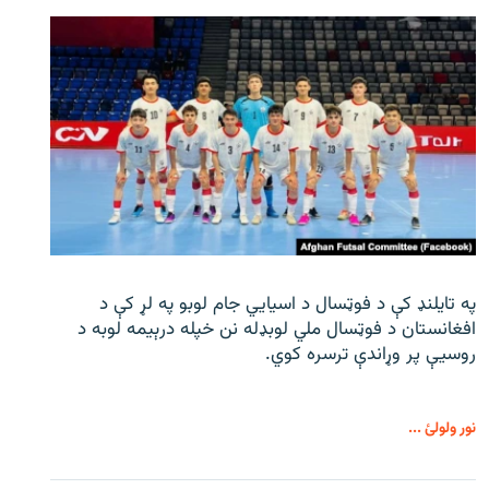
په تایلنډ کې د فوټسال د اسیایي جام لوبو په لړ کې د
افغانستان د فوټسال ملي لوبډله نن خپله درېیمه لوبه د
روسیې پر وړاندې ترسره کوي.
نور ولولئ ...