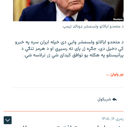
د متحدو ایالاتو ولسمشر ډونالډ ترمپ
د متحدو ایالاتو ولسمشر وايي دی خپله ایران سره په خبرو
کې دخیل دی، جګړه ژر پای ته رسیږي او د هرمز تنګي د
پرانیستلو په هکله یو توافق کیدای شي ژر ترلاسه شي.
نور ولولئ ...
شريکول
زمری ۱۶, ۱۴۰۵