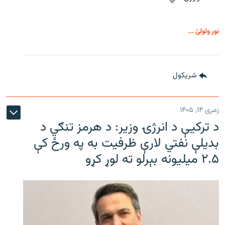
نور ولولئ ...
شريکول
زمری ۱۴, ۱۴۰۵
د ترکیې د انرژۍ وزیر: د هرمز تنګي د
بدیلې نفتي لارې ظرفیت به په ورځ کې
۲.۵ میلیونه بېرلو ته لوړ کړو