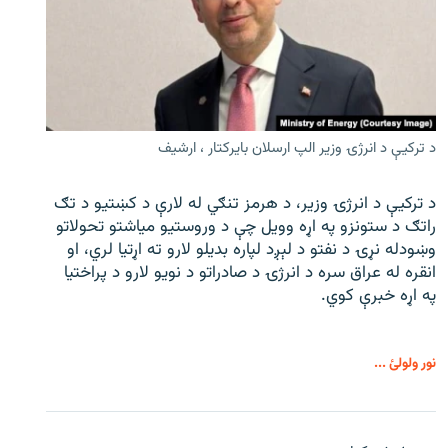
د ترکیې د انرژۍ وزیر الپ ارسلان بایرکتار ، ارشیف
د ترکیې د انرژۍ وزیر، د هرمز تنګي له لارې د کښتیو د تګ
راتګ د ستونزو په اړه وویل چې د وروستیو میاشتو تحولاتو
وښودله نړۍ د نفتو د لېږد لپاره بدیلو لارو ته اړتیا لري، او
انقره له عراق سره د انرژۍ د صادراتو د نویو لارو د پراختیا
په اړه خبرې کوي.
نور ولولئ ...