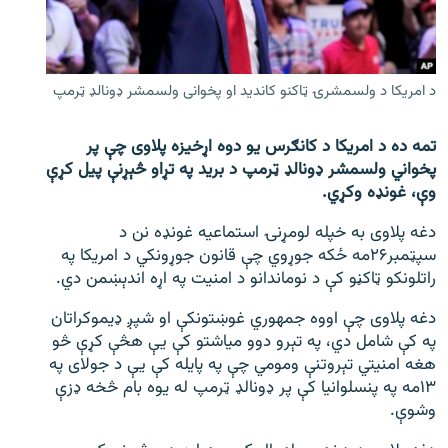
اړیکه
دري پاڼه
د امریکا د ولسمشرۍ ټاکنو کاندید او پخوانی ولسمشر ډونالډ ټرمپ
Azadi English
تمه ده د امریکا د کانګرس یو دوه اړخیزه پلاوی چې پر
راسره ملګري شئ
پخواني ولسمشر ډونالډ ټرمپ د برید په تړاو څېړنې پیل کړې
وې، غونډه وکړي.
دغه پلاوی به خپله لومړنۍ استماعیه غونډه نن د
د ازادې اروپا/ ازادي راډيو ټولې پاڼې
سپټمبر۲۶مه ځکه جوړوي چې قانون جوړونکي د امریکا په
راتلونکو ټاکڼو کې د نوماندانو د امنیت په اړه اندېښمن دي.
دغه پلاوی چې اووه جمهوري غوښتونکې او شپږ ډیموکراتان
په کې شامل دي، په تېرو دوو میاشتو کې يې هڅې کړې څو
هغه امنیتي تېروتنې ومومي چې په پایله کې يې د جولای په
۱۳مه په پنسلوانیا کې پر ډونالډ ټرمپ له یوه بام څخه ډزې
وشوې.