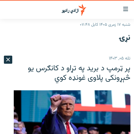
اسرسۍ
ړ
شنبه ۱۷ زمری ۱۴۰۵ کابل ۰۷:۴۸
ېنکونه
کورپاڼه
نړۍ
صلي
راپورونه
تن
خبرونه
افغانستان
ه
تله ۰۵, ۱۴۰۳
رتلل
د خپرونو جدول
سیمه
افغانستان
پر ټرمپ د برید په تړاو د کانګرس یو
صلي
مرکې
نړۍ
منځنی ختیځ
ېنو
څېړونکی پلاوی غونډه کوي
ه
اونیزې خپرونې
نړۍ
رتلل
انځوریزه برخه
ټون
ورزش
اڼې
ه
د کډوالۍ بحران
راجعه
'کووېډ-۱۹'