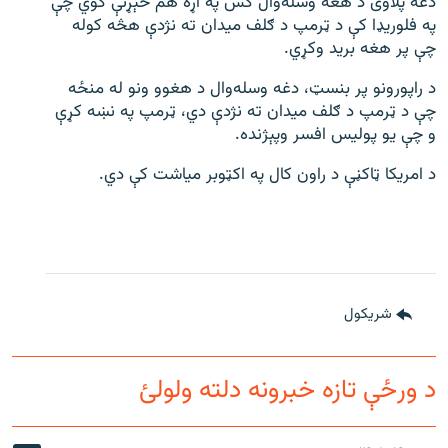
دغه پلاوی د هغه وسله‌وال کس په اړه هم څېړنې کوي چې
په فلوریډا کې د ټرمپ د ګلف میدان ته نژدې هڅه کوله
چې پر هغه برید وکړي.
د راپورونو پر بنسټ، دغه وسله‌وال د هغوو ونو له منځه
چې د ټرمپ د ګلف میدان ته نژدې دي، ټرمپ په نښه کړې
و چې یو پولیس افسر وپېژنده.
د امریکا ټاکڼې د راون کال په اکټوبر میاشت کې دي.
شريکول
د ورځې تازه خبرونه دلته ولولئ