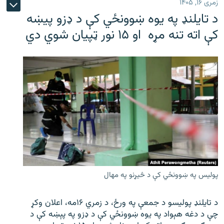
زمری ۱۶, ۱۴۰۵
د تایلنډ په یوه ښوونځي کې د ډزو پیښه
کې اته تنه مړه او ۱۵ نور ټپیان شوي دي
پولیس په ښوونځي کې د څیړنو په مهال
د تایلنډ پولیسو د جمعې په ورځ، د زمري ۱۶مه، اعلان وکړ
چې د دغه هېواد په یوه ښوونځي کې د ډزو په پېښه کې د