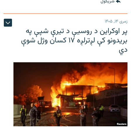
شريکول
زمری ۱۴, ۱۴۰۵
پر اوکراین د روسیې د تیرې شپې په
بریدونو کې لږترلږه ۱۷ کسان وژل شوې
دي