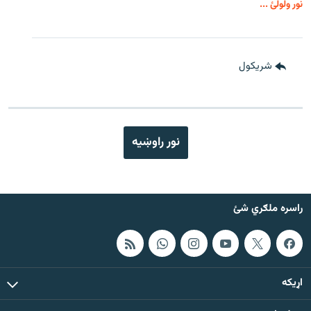
نور ولولئ ...
شريکول
نور راوښيه
راسره ملګري شئ
اړيکه