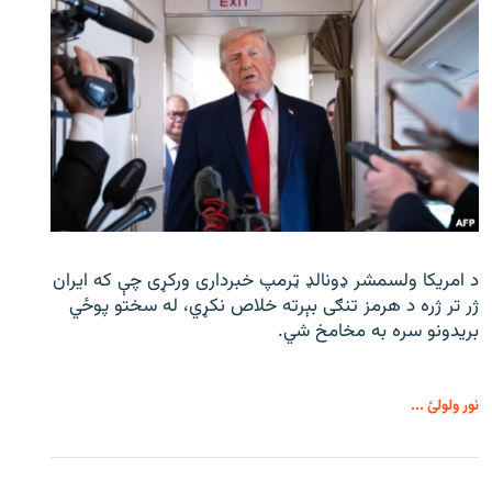
د امریکا ولسمشر ډونالډ ټرمپ خبرداری ورکړی چې که ایران
ژر تر ژره د هرمز تنګی بېرته خلاص نکړي، له سختو پوځي
بریدونو سره به مخامخ شي.
نور ولولئ ...