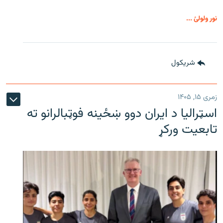
نور ولولئ ...
شريکول
زمری ۱۵, ۱۴۰۵
اسټرالیا د ایران دوو ښځینه فوټبالرانو ته
تابعیت ورکړ