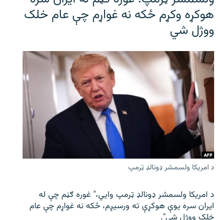
هوکړه وکړم ځکه نه غواړم چې عام خلک
ووژل شي
د امریکا ولسمشر ډونالډ ټرمپ
د امریکا ولسمشر ډونالډ ټرمپ وايي،" غوره ګڼم چې له
ایران سره یوې هوکړې ته ورسیږم، ځکه نه غواړم چې عام
خلک ووژل شي".