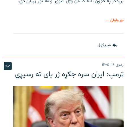
بریدګر په ګډون، اته کسان وژل شوي او ۱۵ نور ټپیان دي.
نور ولولئ ...
شريکول
زمری ۱۶, ۱۴۰۵
ټرمپ: ایران سره جګړه ژر پای ته رسیږي