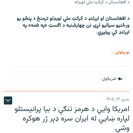
د افغانستان د کرکټ ملي لوبډله
د افغانستان او ایرلنډ د کرکټ ملي لوبډلو ترمنځ د پنځو یو
ورځنیو سیالیو لړۍ نن چهارشنبه د اګسټ «په ۵مه» په
ایرلنډ کې پیلېږي.
نور ولولئ ...
شريکول
زمری ۱۴, ۱۴۰۵
امریکا وايي د هرمز تنګي د بیا پرانیستلو
لپاره ښایي له ایران سره ډېر ژر هوکړه
وشي