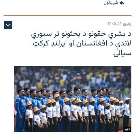
شريکول
زمری ۱۴, ۱۴۰۵
د بشري حقونو د بحثونو تر سیوري
لاندې د افغانستان او ایرلنډ کرکټ
سیالۍ