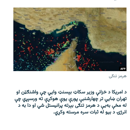
هرمز تنګی
د امریکا د خزانې وزیر سکاټ بېسنټ وایي چې واشنګټن او
تهران ښايي تر چهارشنبې پورې یوې هوکړې ته ورسېږي چې
له مخې به‌یې د هرمز تنګی بېرته پرانیستل شي او دا به د
انرژۍ د بیو له ثبات سره مرسته وکړي.