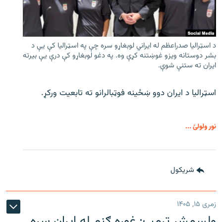
د اسټرالیا صدراعظم له ایراني لوبغاړو سره چې په اسټرالیا کې يې د
بشر دوستانه ویزو غوښتنه کړې وه. په دغو لوبغاړو کې درې يې بیرته
ایران ته ستنې شوې.
اسټرالیا د ایران دوو ښځینه فوټبالرانو ته تابعیت ورکړ.
نور ولولئ ...
شريکول
زمری ۱۵, ۱۴۰۵
ولسمشر ټرمپ: غوره ګڼم له ایران سره