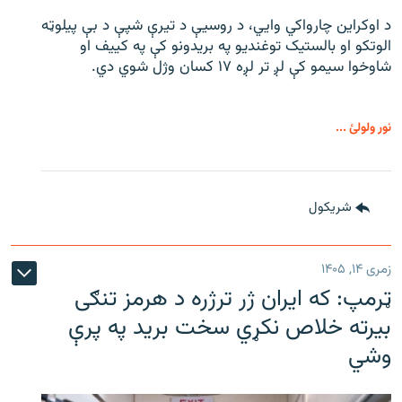
د اوکراین چارواکي وایي، د روسیې د تیرې شپې د بې‌ پیلوټه
الوتکو او بالستیک توغندیو په بریدونو کې په کییف او
شاوخوا سیمو کې لږ تر لږه ۱۷ کسان وژل شوي دي.
نور ولولئ ...
شريکول
زمری ۱۴, ۱۴۰۵
ټرمپ: که ایران ژر ترژره د هرمز تنګی
بیرته خلاص نکړي سخت برید په پرې
وشي