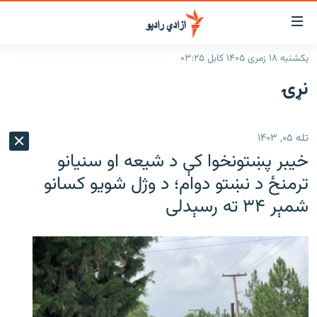
اسرسۍ
ړ
یکشنبه ۱۸ زمری ۱۴۰۵ کابل ۰۳:۲۵
ېنکونه
کورپاڼه
نړۍ
صلي
راپورونه
تن
خبرونه
افغانستان
ه
تله ۰۵, ۱۴۰۳
رتلل
د خپرونو جدول
سیمه
افغانستان
خیبر پښتونخوا کې د شیعه او سنیانو
صلي
مرکې
نړۍ
منځنی ختیځ
ېنو
ترمنځ د نښتو دوام؛ د وژل شویو کسانو
ه
شمېر ۳۴ ته رسېدلی
اونیزې خپرونې
نړۍ
رتلل
انځوریزه برخه
ټون
ورزش
اڼې
ه
د کډوالۍ بحران
راجعه
'کووېډ-۱۹'