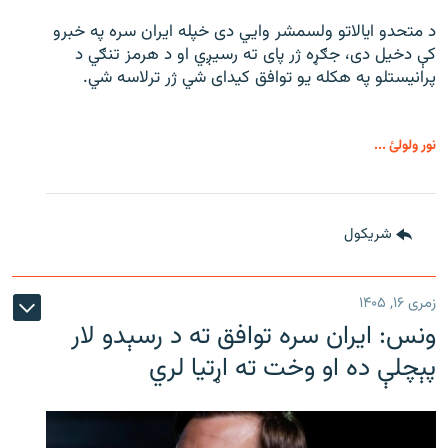
د متحدو ایالاتو ولسمشر وايي دی خپله ایران سره په خبرو
کې دخیل دی، جګړه ژر پای ته رسیږي او د هرمز تنګي د
پرانیستلو په هکله یو توافق کیدای شي ژر ترلاسه شي.
نور ولولئ ...
شريکول
زمری ۱۶, ۱۴۰۵
ونس: ایران سره توافق ته د رسېدو لار
پېچلې ده او وخت ته اړتیا لري