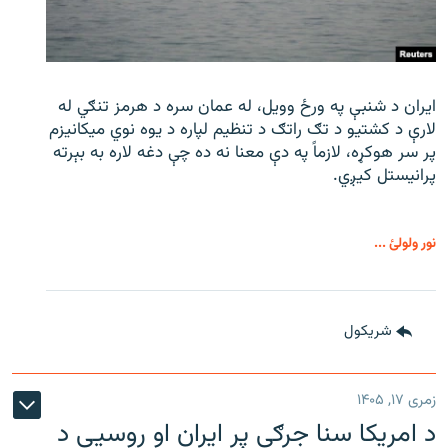
ایران د شنبې په ورځ وویل، له عمان سره د هرمز تنګي له
لارې د کشتیو د تګ راتګ د تنظیم لپاره د یوه نوي میکانیزم
پر سر هوکړه، لازماً په دې معنا نه ده چې دغه لاره به بېرته
پرانیستل کیږي.
نور ولولئ ...
شريکول
زمری ۱۷, ۱۴۰۵
د امریکا سنا جرګې پر ایران او روسیې د