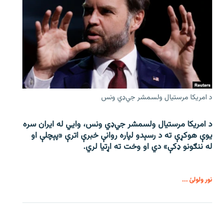
د امریکا مرستیال ولسمشر جي‌ډي ونس
د امریکا مرستیال ولسمشر جي‌ډي ونس، وايي له ایران سره
یوې هوکړې ته د رسېدو لپاره روانې خبرې اترې «پېچلې او
له ننګونو ډکې» دي او وخت ته اړتیا لري.
نور ولولئ ...