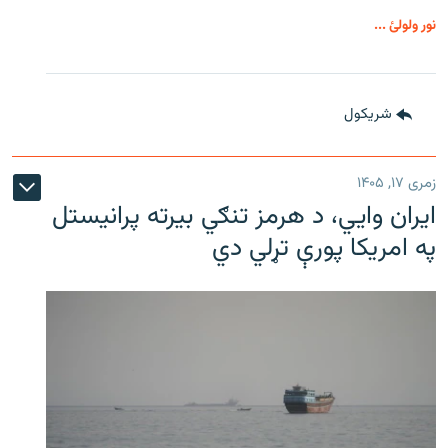
نور ولولئ ...
شريکول
زمری ۱۷, ۱۴۰۵
ایران وایي، د هرمز تنګي بیرته پرانیستل
په امریکا پورې تړلي دي