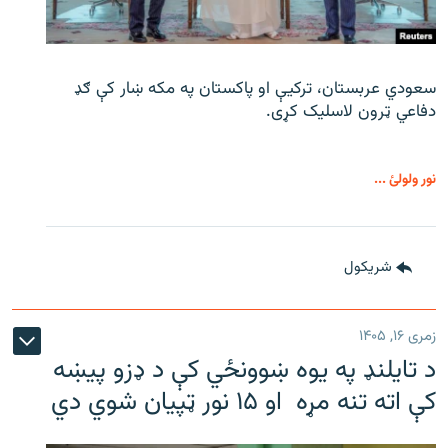
سعودي عربستان، ترکیې او پاکستان په مکه ښار کې ګډ
دفاعي ټرون لاسلیک کړی.
نور ولولئ ...
شريکول
زمری ۱۶, ۱۴۰۵
د تایلنډ په یوه ښوونځي کې د ډزو پیښه
کې اته تنه مړه او ۱۵ نور ټپیان شوي دي