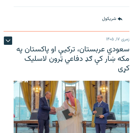
شريکول
زمری ۱۷, ۱۴۰۵
سعودي عربستان، ترکیې او پاکستان په
مکه ښار کې ګډ دفاعي ټرون لاسلیک
کړی