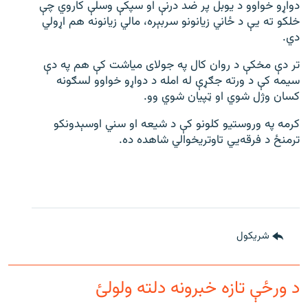
دواړو خواوو د یوبل پر ضد درنې او سپکې وسلې کاروي چې
خلکو ته يې د ځاني زیانونو سربېره، مالي زیانونه هم اړولي
دي.
تر دې مخکې د روان کال په جولای میاشت کې هم په دې
سیمه کې د ورته جګړې له امله د دواړو خواوو لسګونه
کسان وژل شوي او ټپیان شوي وو.
کرمه په وروستیو کلونو کې د شیعه او سني اوسېدونکو
ترمنځ د فرقه‌يي تاوتریخوالي شاهده ده.
شريکول
د ورځې تازه خبرونه دلته ولولئ