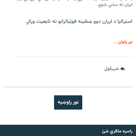
ایران ته ستنې شوې.
اسټرالیا د ایران دوو ښځینه فوټبالرانو ته تابعیت ورکړ.
نور ولولئ ...
شريکول
نور راوښيه
راسره ملګري شئ