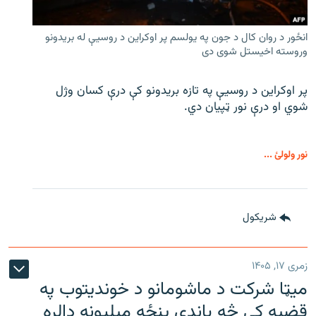
انځور د روان کال د جون په یولسم پر اوکراین د روسیې له بریدونو
وروسته اخیستل شوی دی
پر اوکراین د روسیې په تازه بریدونو کې درې کسان وژل
شوي او درې نور ټپیان دي.
نور ولولئ ...
شريکول
زمری ۱۷, ۱۴۰۵
میټا شرکت د ماشومانو د خوندیتوب په
قضیه کې څه باندې پنځه میلیونه ډالره