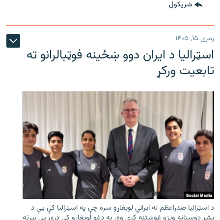
شريکول
زمری ۱۵, ۱۴۰۵
اسټرالیا د ایران دوو ښځینه فوټبالرانو ته
تابعیت ورکړ
د اسټرالیا صدراعظم له ایراني لوبغاړو سره چې په اسټرالیا کې يې د
بشر دوستانه ویزو غوښتنه کړې وه. په دغو لوبغاړو کې درې يې بیرته