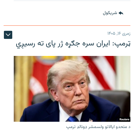
شريکول
زمری ۱۶, ۱۴۰۵
ټرمپ: ایران سره جګړه ژر پای ته رسیږي
د متحدو ایالاتو ولسمشر ډونالډ ترمپ