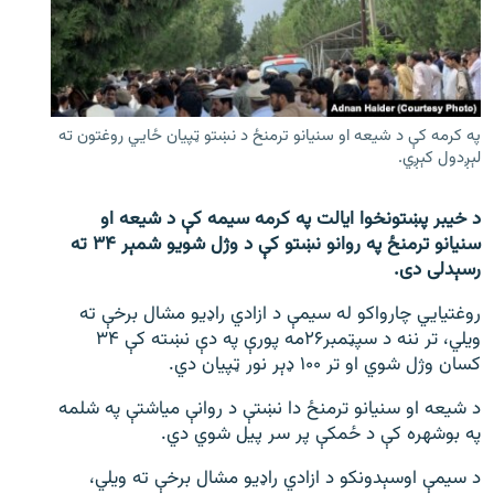
اړیکه
دري پاڼه
Azadi English
په کرمه کې د شیعه او سنیانو ترمنځ د نښتو ټپیان ځايي روغتون ته
لېږدول کېږي.
راسره ملګري شئ
د خیبر پښتونخوا ایالت په کرمه سیمه کې د شیعه او
سنیانو ترمنځ په روانو نښتو کې د وژل شویو شمېر ۳۴ ته
رسېدلی دی.
د ازادې اروپا/ ازادي راډيو ټولې پاڼې
روغتیايي چارواکو له سیمې د ازادي راډیو مشال برخې ته
ویلي، تر ننه د سپټمبر۲۶مه پورې په دې نښته کې ۳۴
کسان وژل شوي او تر ۱۰۰ ډېر نور ټپیان دي.
د شیعه او سنیانو ترمنځ دا نښتې د روانې میاشتې په شلمه
په بوشهره کې د ځمکې پر سر پیل شوي دي.
د سیمې اوسېدونکو د ازادي راډیو مشال برخې ته ویلي،