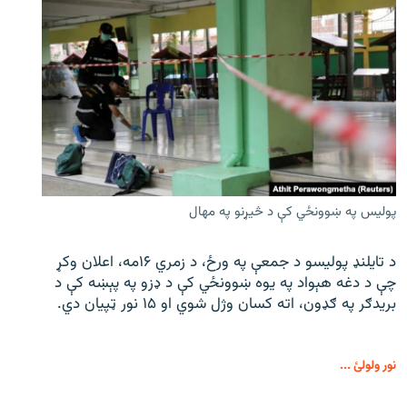
پولیس په ښوونځي کې د څیړنو په مهال
د تایلنډ پولیسو د جمعې په ورځ، د زمري ۱۶مه، اعلان وکړ
چې د دغه هېواد په یوه ښوونځي کې د ډزو په پېښه کې د
بریدګر په ګډون، اته کسان وژل شوي او ۱۵ نور ټپیان دي.
نور ولولئ ...