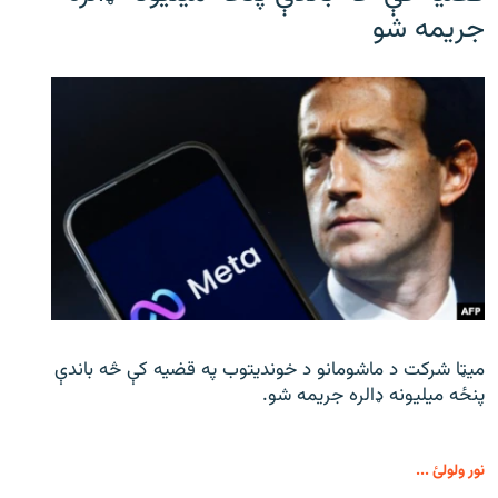
جریمه شو
میټا شرکت د ماشومانو د خوندیتوب په قضیه کې څه باندې
پنځه میلیونه ډالره جریمه شو.
نور ولولئ ...