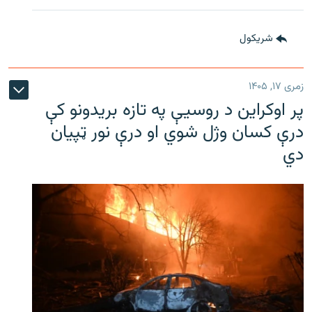
شريکول
زمری ۱۷, ۱۴۰۵
پر اوکراین د روسیې په تازه بریدونو کې
درې کسان وژل شوي او درې نور ټپیان
دي