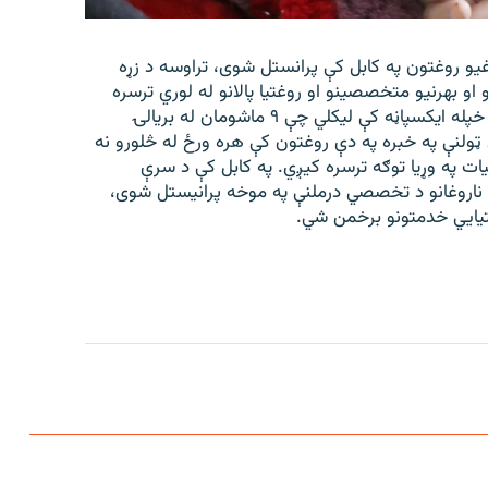
غیو روغتون په کابل کې پرانستل شوی، تراوسه د زړه
 کورنیو او بهرنیو متخصصینو او روغتیا پالانو له لوري ترسره
شوي دي. افغاني سرې میاشتې ټولنې د شنبې په ورځ په خپله ایکسپاڼه کې لیکلي چې ۹ ماشومان له بریالۍ
لنې په خبره په دې روغتون کې هره ورځ له څلورو نه
ات په وړیا توګه ترسره کیږي. په کابل کې د سرې
 ناروغانو د تخصصي درملنې په موخه پرانیستل شوی،
تیايي خدمتونو برخمن شي.