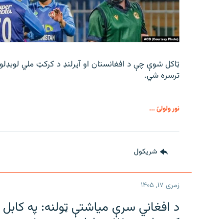
ټاکل شوې چې د افغانستان او آیرلنډ د کرکټ ملي لوبډلو
ترسره شي.
نور ولولئ ...
شريکول
زمری ۱۷, ۱۴۰۵
د افغاني سرې میاشتې ټولنه: په کابل ک