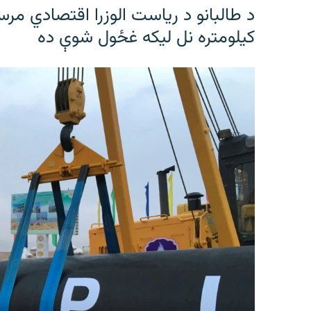
کیلومتره نل لیکه غځول شوې ده