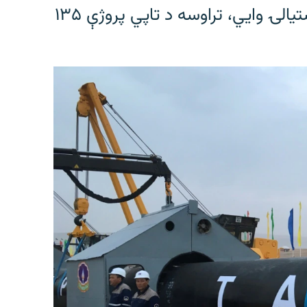
د طالبانو د ریاست الوزرا اقتصادي مرستیالۍ وایي، تراوسه د تاپي پروژې ۱۳۵