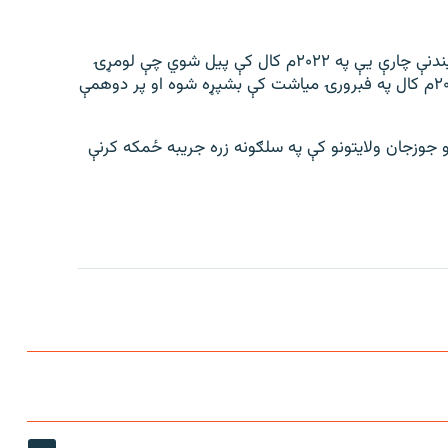
د قوش تېپې کانال چې ۲۸۵ کیلومتره اوږدوالی لري، د کیندنې چارې یې په ۲۰۲۲م کال کې پیل شوي چې لومړۍ
برخه یې د څه باندې سلو کیلومترو په اوږدوالي د تېر ۲۰۲۳م کال په فبرورۍ میاشت کې بشپړه شوه او پر دوهمې
و جوزجان ولایتونو کې په سلګونه زره جریبه ځمکه کرنې