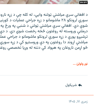
د افغاني سرې میاشتې ټولنه وایي، له کله چې د زړه نارو
سوري لرونکو ۲۸ ماشومانو د زړه جراحي عملیات د
درملنې وروسته له روغتون څخه رخصت شوي دي. د دې ټو
ترشپږو پورې د زړه سوري لرونکو ماشومانو د جراحي عملی
میاشتې اړوند دا روغتون په دې وروستیو کې د زړه سوري
څو اړمن ناروغان په هېواد کې دننه له وړیا تخصصي روغ
نور ولولئ ...
شريکول
زمری ۱۷, ۱۴۰۵