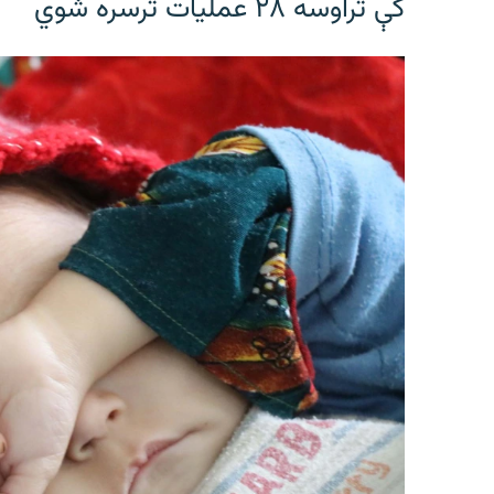
کې تراوسه ۲۸ عملیات ترسره شوي