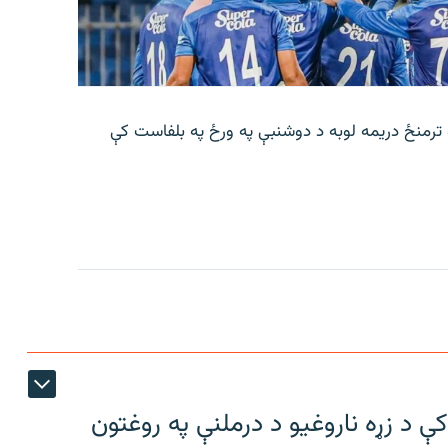
 ترمنځ دریمه لوبه د دوشنبې په ورځ په بلفاست کې
ې د زړه ناروغیو د درملنې په روغتون