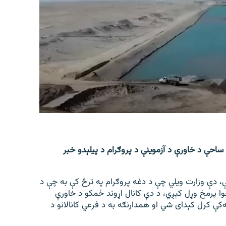
ساحې د خاورې د آزموینې د پروګرام د پیلېدو خبر
ې، دې وزارت ویلي چې د دغه پروګرام په ترڅ کې به چې د
 پرمخ وړل کېږي، د دې کانال اړوند ځمکو د خاورې
ې کرل کېدای شي او همدارنګه به د فرعي کانالانو د