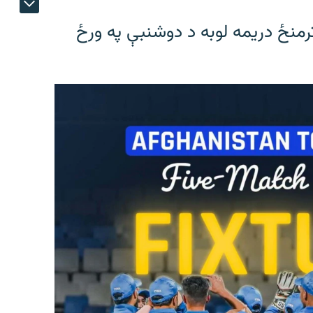
ترمنځ دریمه لوبه د دوشنبې په ورځ