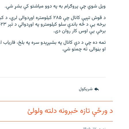
ویل شوي چې پروګرام به په دوو میاشتو کې بشړ شي.
برخې یې اوس کار روان دی.
تمه ده چې د دې کانال په بشپړېدو سره په بلخ، فاریاب ا
او بڼوالۍ ته چمتو شي.
شريکول
د ورځې تازه خبرونه دلته ولولئ