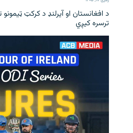
زمری ۱۷, ۱۴۰۵
د افغانستان او آیرلنډ د کرکټ ټیمونو 
ترسره کیږي