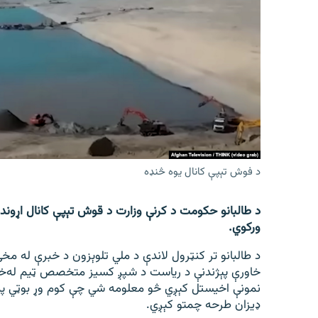
اړیکه
د فوش تېپې کانال یوه څنډه
د طالبانو حکومت د کرنې وزارت د قوش تېپې کانال اړوند 
ورکوي.
د طالبانو تر کنټرول لاندې د ملي تلوېزون د خبرې له مخ
خاورې پېژندنې د ریاست د شپږ کسیز متخصص ټیم له‌خوا
نمونې اخیستل کېږي څو معلومه شي چې کوم وړ بوټي په‌ک
ډیزان طرحه چمتو کېږي.