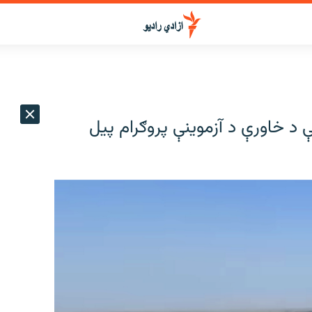
 د خاورې د آزموینې پروګرام پیل