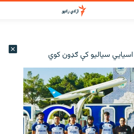
ه اسیايي سیالیو کې ګډون کوي