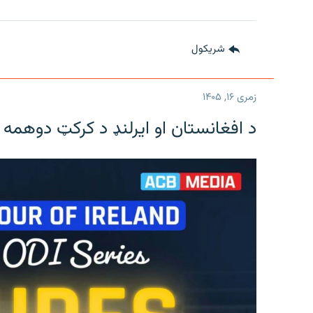
شريکول
زمری ۱۶, ۱۴۰۵
د افغانستان او ایرلنډ د کرکټ دوهمه 