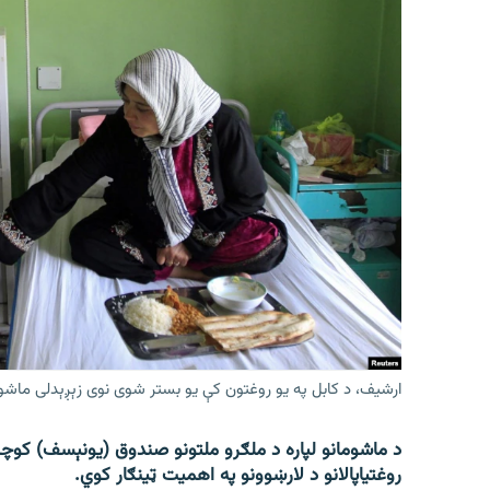
ارشیف، د کابل په یو روغتون کې یو بستر شوی نوی زېږېدلی ماشو
د ماشومانو لپاره د ملګرو ملتونو صندوق (یونېسف) کوچنی
روغتیاپالانو د لارښوونو په اهمیت ټینګار کوي.