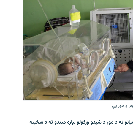
م او مور یې
انو ته د مور د شیدو ورکولو لپاره میندو ته د ښځینه