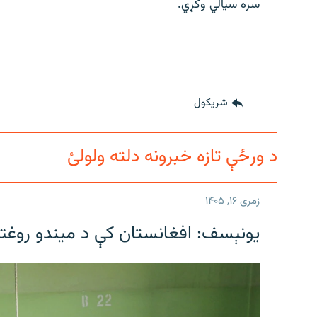
سره سیالي وکړي.
شريکول
د ورځې تازه خبرونه دلته ولولئ
زمری ۱۶, ۱۴۰۵
یونېسف: افغانستان کې د میندو روغتیا 