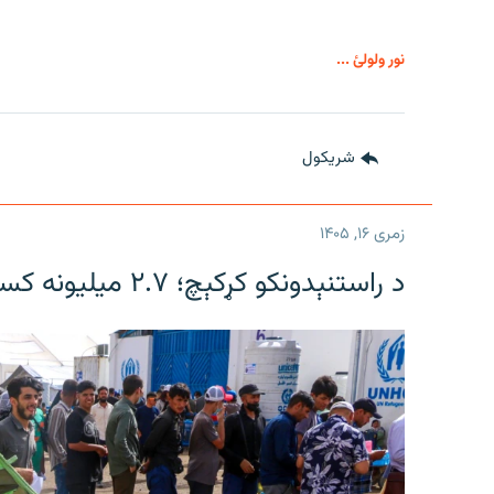
نور ولولئ ...
شريکول
زمری ۱۶, ۱۴۰۵
د راستنېدونکو کړکېچ؛ ۲.۷ میلیونه کسان بېړنیو بشري مرستو ته اړتیا لري