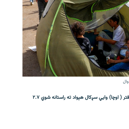
وال
افغانستان کې د ملګرو ملتونو د بشري چارو د همږغۍ دفتر ( اوچا) وايي سږکال هېواد ته راستانه شوي ۲.۷