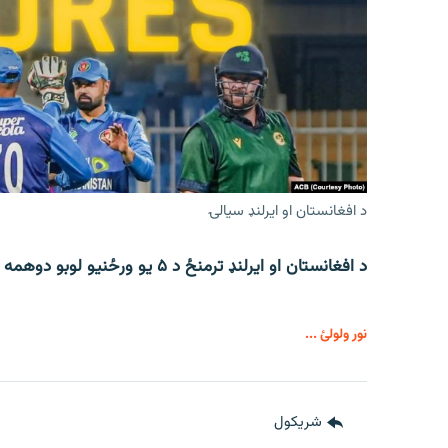
د افغانستان او ایرلنډ سیالۍ
د افغانستان او ایرلنډ ترمنځ د ۵ یو ورځنیو لوبو دوهمه لوبه د جمعې په ورځ ترسره کېږي.
نور ولولئ ...
شريکول