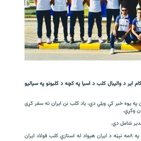
 ایر د والیبال کلب د اسیا په کچه د کلبونو په سیالیو
ټه والیبال فدراسیون په یوه خبر کې ویلي دي، یاد کلب نن ایران ته سفر کړی
ون وکړي.
د افغانستان استازی کام ایر کلب به د سپټمبر میاشتې په ۸مه نېټه د ایران هېواد له استازي کلب فولاد ایران