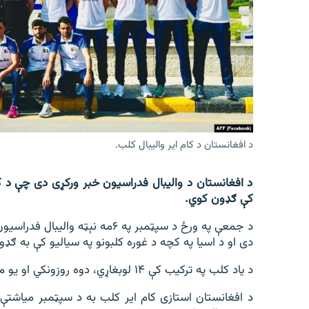
اړیکه
د افغانستان د کام ایر واليبال کلب.
د افغانستان د والیبال فدراسیون خبر ورکړی دی چې د کام
کې ګډون کوي.
د جمعې په ورځ د سپټمبر په ۶مه نې
دی او د اسیا په کچه د غوره کلبونو په سیالیو کې به ګډ
د یاد کلب په ترکیب کې ۱۴ لوبغاړي، دوه روزونکي او یو مدیر شامل دي.