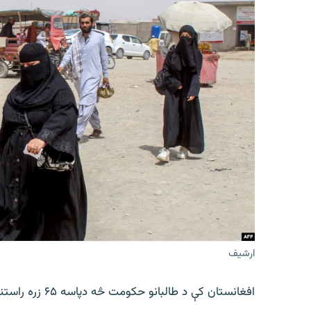
ارشیف
افغانستان کې د طالبانو حکومت څه دپاسه ۶۵ زره راستنوشویو کورنیو ته د استوګنې د نمرو د توزیع خبر ورکوي.