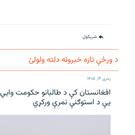
شريکول
د ورځې تازه خبرونه دلته ولولئ
زمری ۱۴, ۱۴۰۵
افغانستان کې د طالبانو حکومت وايي ل
یې د استوګنې نمرې ورکړي