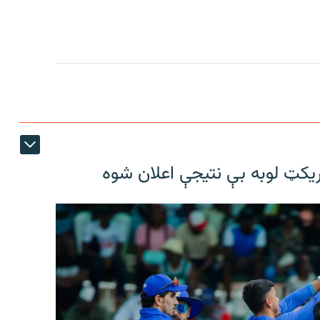
ریکټ لوبه بې نتیجې اعلان شوه