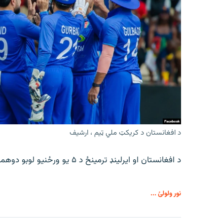
د افغانستان د کریکټ ملي ټیم ، ارشیف
د افغانستان او ایرلینډ ترمینځ د ۵ یو ورځنیو لوبو دوهمه لوبه د جمعې په ورځ ترسره کیږي.
نور ولولئ ...