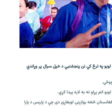
ک لوبو په ترڅ کې نن پنجشنبې د خپل سیال پر وړاندې
ووځي.
بو اتم پړاو ته به لاره پیدا کړي.
فغانستان څخه یوازېنی لوبغاړی دی چې د پاریس د پارا