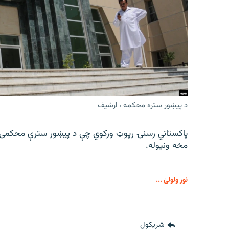
د پیښور ستره محکمه ، ارشیف
پاکستاني رسنۍ رپوټ ورکوي چې د پیښور سترې محکمی دیو
مخه ونیوله.
نور ولولئ ...
شريکول