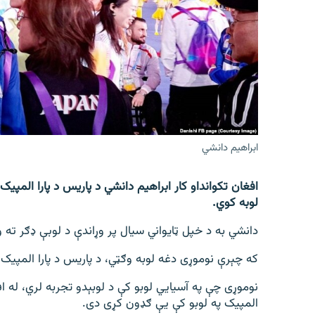
اړیکه
ابراهیم دانشي
افغان تکوانداو کار ابراهیم دانشي د پاریس د پارا المپی
لوبه کوي.
دانشي به د خپل ټایواني سیال پر وړاندې د لوبې ډګر ته 
که چېرې نوموړی دغه لوبه وګټي، د پاریس د پارا المپیک لو
نوموړی چې په آسیایي لوبو کې د لوبېدو تجربه لري، له ا
المپیک په لوبو کې یې ګډون کړی دی.