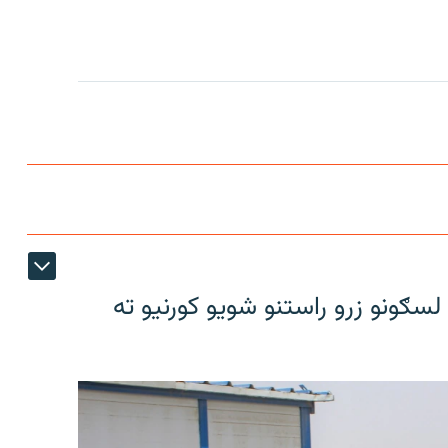
سګونو زرو راستنو شویو کورنیو ته