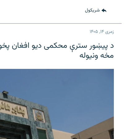
شريکول
زمری ۱۴, ۱۴۰۵
د پیښور سترې محکمی دیو افغان پخواني
مخه ونیوله