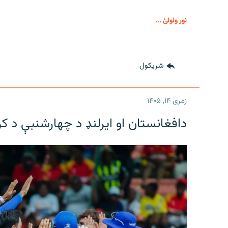
نور ولولئ ...
شريکول
زمری ۱۴, ۱۴۰۵
دافغانستان او ایرلنډ د چهارشنبې د ک