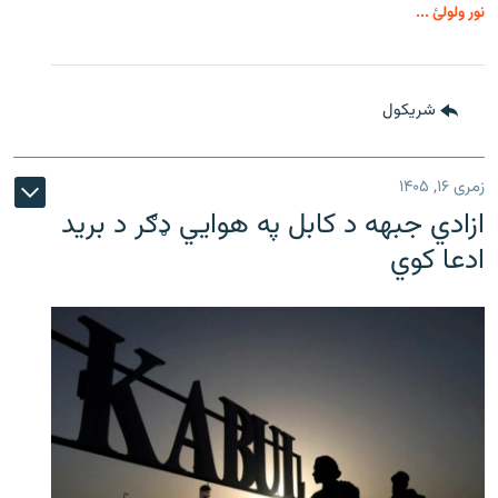
نور ولولئ ...
شريکول
زمری ۱۶, ۱۴۰۵
ازادي جبهه د کابل په هوايي ډګر د برید
ادعا کوي