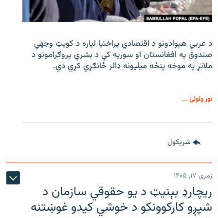
د عربي هېوادونو د اقتصادي پراختیا لپاره د کویټ وجهي
صندوق په افغانستان او سوریه کې د بشري پروګرامونو د
ملاتړ په موخه پنځه میلیونه ډالر ځانګړي کړي دي.
نور ولولئ ...
شريکول
زمری ۱۷, ۱۴۰۵
ریچارډ بېنیټ د یو حقوقي سازمان د
شپږو کارکوونکو د خوشي کیدو غوښتنه