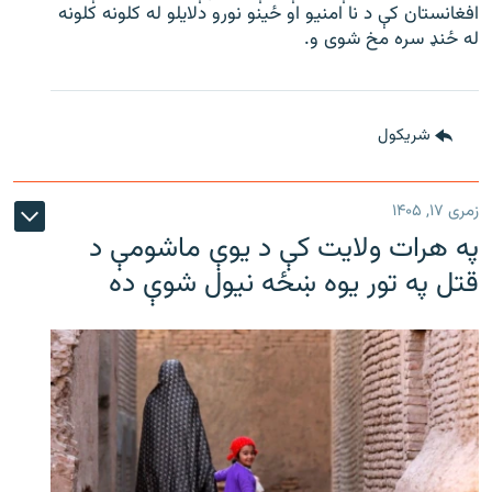
افغانستان کې د نا امنیو او ځینو نورو دلایلو له کلونه کلونه
له ځنډ سره مخ شوی و.
شريکول
زمری ۱۷, ۱۴۰۵
په هرات ولایت کې د یوې ماشومې د
قتل په تور یوه ښځه نیول شوې ده