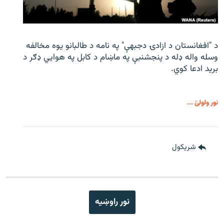
د "افغانستان د ازادۍ دجبهې" په نامه د طالبانو یوه مخالفه
وسله واله ډله د پنجشنبې په ماښام د کابل په هوايي ډګر د
برید ادعا کوي.
نور ولولئ ...
شريکول
نور راوښيه