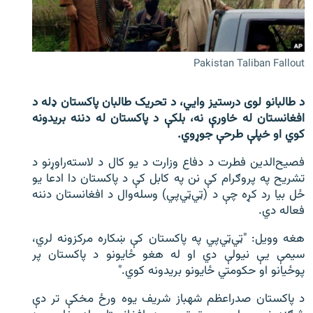
اړیکه
دري پاڼه
Pakistan Taliban Fallout
Azadi English
د طالبانو لوی درستیز وایي، د تحریک طالبان پاکستان ډله د
راسره ملګري شئ
افغانستان له خاورې نه، بلکې د پاکستان له دننه بریدونه
کوي او خپلې طرحې جوړوي.
فصیح‌الدین فطرت د دفاع وزارت د یو کال د لاسته‌راوړنو د
د ازادې اروپا/ ازادي راډيو ټولې پاڼې
تشریح په پروګرام کې نن په کابل کې د پاکستان دا ادعا یو
ځل بیا رد کړه چې د (ټي‌ټي‌پي) وسله‌وال د افغانستان دننه
فعاله دي.
هغه وويل: "ټي‌ټي‌پي په پاکستان کې ښکاره مرکزونه لري،
سیمې یې نیولې دي او له هغو ځایونو د پاکستان پر
پوځیانو او حکومتي ځایونو بریدونه کوي."
د پاکستان صدراعظم شهباز شریف یوه ورځ مخکې تر دې