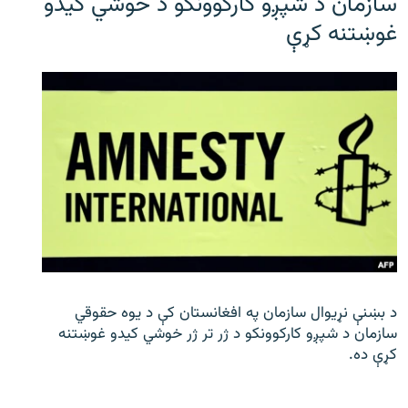
سازمان د شپږو کارکوونکو د خوشي کیدو
غوښتنه کړې
د بښنې نړیوال سازمان په افغانستان کې د یوه حقوقي
سازمان د شپږو کارکوونکو د ژر تر ژر خوشي کیدو غوښتنه
کړې ده.