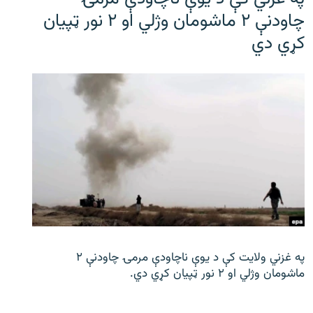
چاودنې ۲ ماشومان وژلي او ۲ نور ټپیان
کړي دي
په غزني ولایت کې د یوې ناچاودې مرمۍ چاودنې ۲
ماشومان وژلي او ۲ نور ټپیان کړي دي.