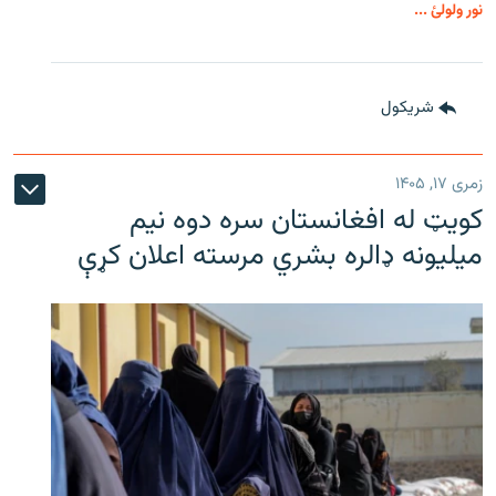
نور ولولئ ...
شريکول
زمری ۱۷, ۱۴۰۵
کویټ له افغانستان سره دوه نیم
میلیونه ډالره بشري مرسته اعلان کړې