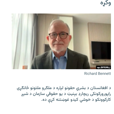
وکړه
Richard Bennett
د افغانستان د بشري حقونو لپاره د ملګرو ملتونو ځانګړی
راپورورکونکی ریچارډ بېنیټ د یو حقوقي سازمان د شپږ
کارکوونکو د خوشي کیدو غوښتنه کړې ده.