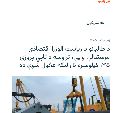
نور ولولئ ...
شريکول
زمری ۱۷, ۱۴۰۵
د طالبانو د ریاست الوزرا اقتصادي
مرستیالۍ وایي، تراوسه د تاپي پروژې
۱۳۵ کیلومتره نل لیکه غځول شوې ده