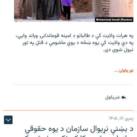
په هرات ولایت کې د طالبانو د امینه قوماندانۍ ویاند وايي،
په دې ولایت کې یوه ښځه د یوې ماشومې د قتل په تور
نیول شوی دی.
نور ولولئ ...
شريکول
زمری ۱۷, ۱۴۰۵
د بښنې نړیوال سازمان د یوه حقوقي