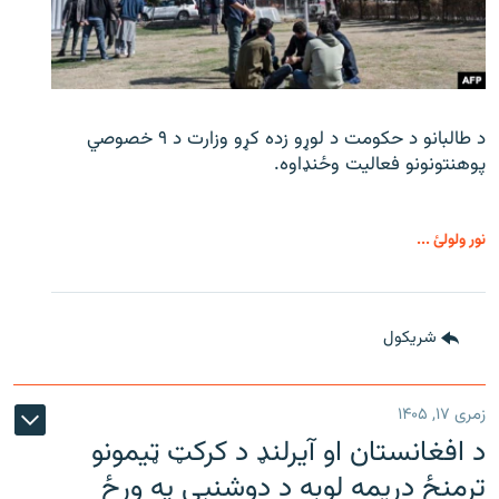
د طالبانو د حکومت د لوړو زده کړو وزارت د ۹ خصوصي
پوهنتونونو فعالیت وځنډاوه.
نور ولولئ ...
شريکول
زمری ۱۷, ۱۴۰۵
د افغانستان او آیرلنډ د کرکټ ټیمونو
ترمنځ دریمه لوبه د دوشنبې په ورځ