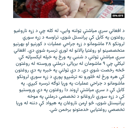
د افغاني سرې میاشتې ټولنه وایي، له کله چې د زړه ناروغیو
روغتون په کابل کې پرانستل شوی، تراوسه د زړه سوري
لرونکو ۲۸ ماشومانو د زړه جراحي عملیات د کورنیو او بهرنیو
متخصصینو او روغتیا پالانو له لوري ترسره شوي دي. افغاني
سرې میاشتې ټولنې د شنبې په ورځ په خپله ایکسپاڼه کې
لیکلي چې ۹ ماشومان له بریالۍ درملنې وروسته له روغتون
څخه رخصت شوي دي. د دې ټولنې په خبره په دې روغتون
کې هره ورځ له څلورو نه ترشپږو پورې د زړه سوري لرونکو
ماشومانو د جراحي عملیات په وړیا توګه ترسره کیږي. په
کابل کې د سرې میاشتې اړوند دا روغتون په دې وروستیو
کې د زړه سوري ناروغانو د تخصصي درملنې په موخه
پرانیستل شوی، څو اړمن ناروغان په هېواد کې دننه له وړیا
تخصصي روغتیايي خدمتونو برخمن شي.