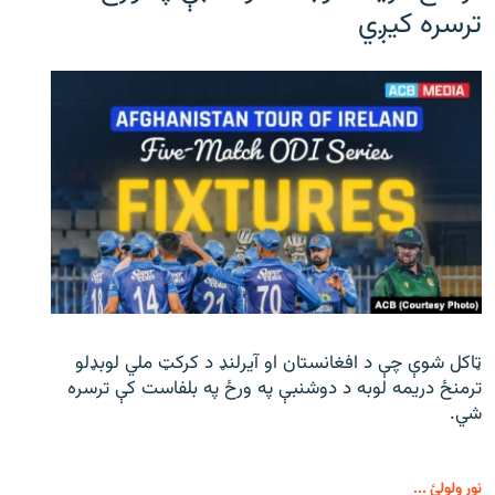
ترسره کیږي
ټاکل شوې چې د افغانستان او آیرلنډ د کرکټ ملي لوبډلو
ترمنځ دریمه لوبه د دوشنبې په ورځ په بلفاست کې ترسره
شي.
نور ولولئ ...