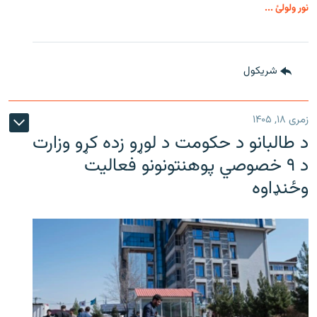
نور ولولئ ...
شريکول
زمری ۱۸, ۱۴۰۵
د طالبانو د حکومت د لوړو زده کړو وزارت
د ۹ خصوصي پوهنتونونو فعالیت
وځنډاوه