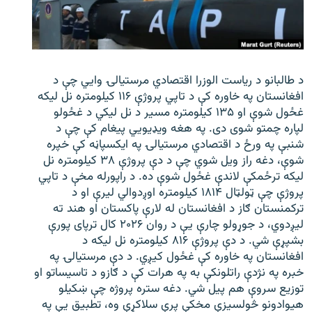
د طالبانو د ریاست الوزرا اقتصادي مرستیالۍ وایي چې د
افغانستان په خاوره کې د تاپي پروژې ۱۱۶ کیلومتره نل لیکه
غځول شوې او ۱۳۵ کیلومتره مسیر د نل لیکي د غځولو
لپاره چمتو شوی دی. په هغه ویډیویي پیغام کې چې د
شنبې په ورځ د اقتصادي مرستیالۍ په ایکسپاڼه کې خپره
شوې، دغه راز ویل شوي چې د دې پروژې ۳۸ کیلومتره نل
لیکه ترځمکې لاندې غځول شوې ده. د راپورله مخې د تاپي
پروژې چې ټولټال ۱۸۱۴ کیلومتره اوږدوالي لیرې او د
ترکمنستان ګاز د افغانستان له لارې پاکستان او هند ته
لیږدوي، د جوړولو چارې یې د روان ۲۰۲۶ کال ترپای پورې
بشپړې شي. د دې پروژې ۸۱۶ کیلومتره نل لیکه د
افغانستان په خاوره کې غځول کیږي. د دې مرستیالۍ په
خبره په نژدې راتلونکې به په هرات کې د ګازو د تاسیساتو او
توزیع سروې هم پیل شي. دغه ستره پروژه چې ښکیلو
هیوادونو څولسیزې مخکې پرې سلاکړې وه، تطبیق یې په