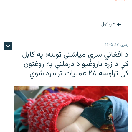
شريکول
زمری ۱۷, ۱۴۰۵
د افغاني سرې میاشتې ټولنه: په کابل
کې د زړه ناروغیو د درملنې په روغتون
کې تراوسه ۲۸ عملیات ترسره شوي