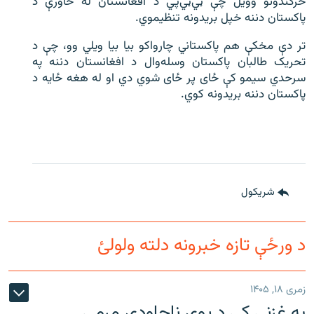
څرګندونو وویل چې ټي‌ټي‌پي د افغانستان له خاورې د
پاکستان دننه خپل بریدونه تنظیموي.
تر دې مخکې هم پاکستاني چارواکو بیا بیا ویلي وو، چې د
تحریک طالبان پاکستان وسله‌وال د افغانستان دننه په
سرحدي سیمو کې ځای پر ځای شوي دي او له هغه ځایه د
پاکستان دننه بریدونه کوي.
شريکول
د ورځې تازه خبرونه دلته ولولئ
زمری ۱۸, ۱۴۰۵
په غزني کې د یوې ناچاودې مرمۍ