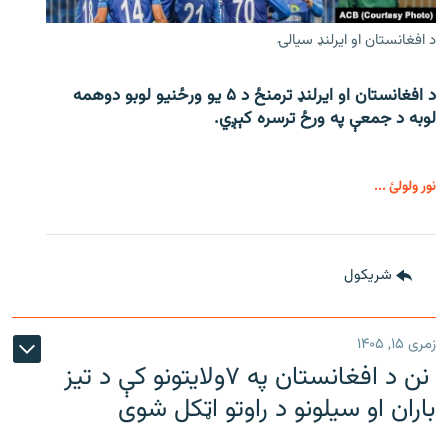
د افغانستان او ایرلنډ سیالۍ
د افغانستان او ایرلنډ ترمنځ د ۵ یو ورځنیو لوبو دوهمه
لوبه د جمعې په ورځ ترسره کېږي.
نور ولولئ ...
شريکول
زمری ۱۵, ۱۴۰۵
نن د افغانستان په ۷ولایتونو کې د تیز
باران او سیلونو د راوتو اټکل شوی