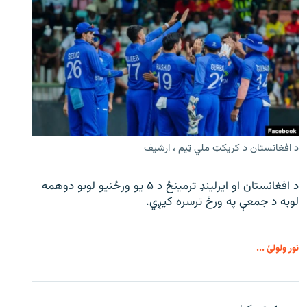
د افغانستان د کریکټ ملي ټیم ، ارشیف
د افغانستان او ایرلینډ ترمینځ د ۵ یو ورځنیو لوبو دوهمه
لوبه د جمعې په ورځ ترسره کیږي.
نور ولولئ ...