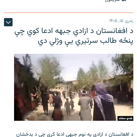
زمری ۱۵, ۱۴۰۵
د افغانستان د ازادي جبهه ادعا کوي چې
پنځه طالب سرتیري يې وژلي دي
د افغانستان د ازادي په نوم جبهې ادعا کړې چې د بدخشان