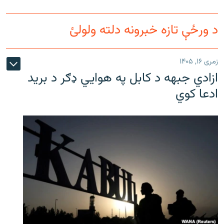
د ورځې تازه خبرونه دلته ولولئ
زمری ۱۶, ۱۴۰۵
ازادي جبهه د کابل په هوايي ډګر د برید
ادعا کوي