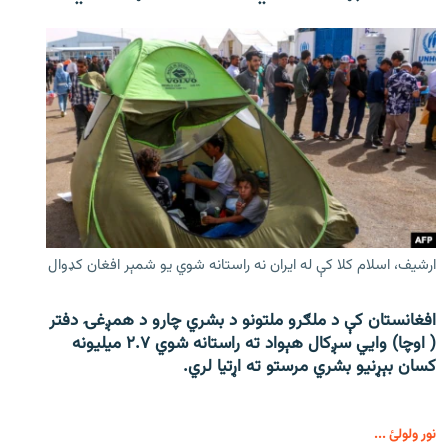
ارشیف، اسلام کلا کې له ایران نه راستانه شوي یو شمېر افغان کډوال
افغانستان کې د ملګرو ملتونو د بشري چارو د همږغۍ دفتر
( اوچا) وايي سږکال هېواد ته راستانه شوي ۲.۷ میلیونه
کسان بېړنیو بشري مرستو ته اړتیا لري.
نور ولولئ ...