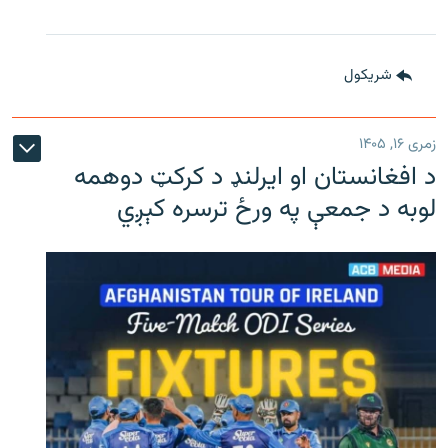
شريکول
زمری ۱۶, ۱۴۰۵
د افغانستان او ایرلنډ د کرکټ دوهمه
لوبه د جمعې په ورځ ترسره کېږي