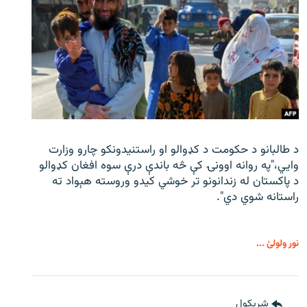
د طالبانو د حکومت د کډوالو او راستنیدونکو چارو وزارت
وايي،"په روانه اوونۍ کې څه باندې درې سوه افغان کډوالو
د پاکستان له زندانونو تر خوشي کیدو وروسته هېواد ته
راستانه شوي دي".
نور ولولئ ...
شريکول