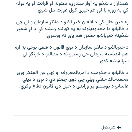
همداراز د ښځو په آواز سندرې، نعتونه او قرائت او په ټوله
کې په زوره يا لوړ غږ خبرې کول عورت بلل شوي.
په عین حال کې د افغان خبریالانو د ملاتړ سازمان ویلي چې
د طالبانو دا محدودیتونه به په کورنیو رسنیو کې د لږ شمېر
ښځینه خبریالانو حضور هم پای ته ورسوي.
د خبریالانو د ملاتړ سازمان د نوي قانون د هغې برخې په اړه
هم اندېښنه ښودلې چې رسنیو ته د مطالبو د څرنګوالي
ښپارښتنه کوي.
د طالبانو د حکومت د امربالمعروف او نهی عن المنکر وزیر
محمدخالد حنفي ویلي چې دوی چمتو دي د نړۍ د دیني
عالمانو د پوښتنو پر وړاندې د خپل دې قانون دفاع وکړي.
شريکول