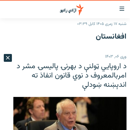
اسرسۍ
ړ
شنبه ۱۷ زمری ۱۴۰۵ کابل ۰۳:۳۹
ېنکونه
کورپاڼه
افغانستان
صلي
راپورونه
تن
خبرونه
افغانستان
ه
وږی ۰۶, ۱۴۰۳
رتلل
د خپرونو جدول
سیمه
افغانستان
د اروپايي ټولنې د بهرنۍ پالیسۍ مشر د
صلي
مرکې
نړۍ
منځنی ختیځ
ېنو
امربالمعروف د نوي قانون انفاذ ته
ه
اندېښنه ښودلې
اونیزې خپرونې
نړۍ
رتلل
انځوریزه برخه
ټون
ورزش
اڼې
ه
د کډوالۍ بحران
راجعه
'کووېډ-۱۹'