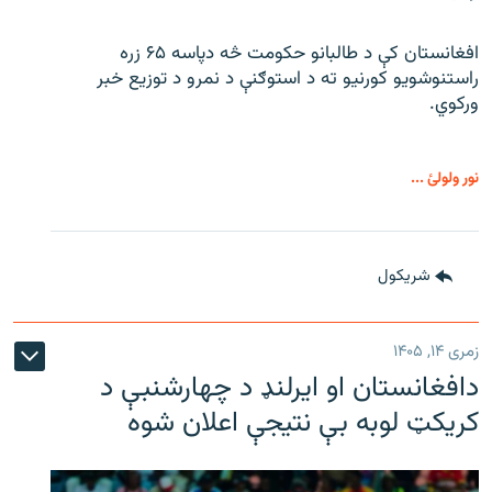
افغانستان کې د طالبانو حکومت څه دپاسه ۶۵ زره
راستنوشویو کورنیو ته د استوګنې د نمرو د توزیع خبر
ورکوي.
نور ولولئ ...
شريکول
زمری ۱۴, ۱۴۰۵
دافغانستان او ایرلنډ د چهارشنبې د
کریکټ لوبه بې نتیجې اعلان شوه