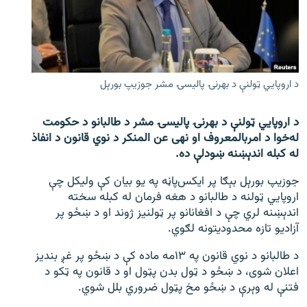
اړیکه
دري پاڼه
Azadi English
د اروپايي ټولنې د بهرنۍ پالیسۍ مشر جوزیپ بورېل
راسره ملګري شئ
د اروپايي ټولنې د بهرنۍ پالیسۍ مشر د طالبانو د حکومت
له‌خوا د امربالمعروف او نهی عن المنکر د نوي قانون د انفاذ
له کبله اندېښنه ښودلې ده.
د ازادې اروپا/ ازادي راډيو ټولې پاڼې
جوزیپ بورېل بېګا پر ایکس‌پاڼه په یو بیان کې ولیکل چې
اروپايي ټولنه د طالبانو د هغه فرمان له کبله سخته
اندېښنه لري چې د افغانانو پر ټولنیز ژوند او د ښځو پر
آزادیو تازه محدودیتونه لګوي.
د طالبانو د نوي قانون په ۱۳مه ماده کې د ښځو پر غږ بندیز
اعلان شوی، د ښځو د ټول بدن پټول او د قانون په ټکو د
فتنې له وېرې د ښځو مخ پټول ضروري بلل شوي.