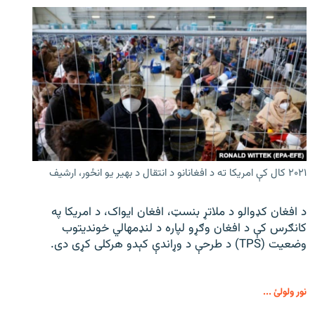
۲۰۲۱ کال کې امریکا ته د افغانانو د انتقال د بهیر یو انځور، ارشیف
د افغان کډوالو د ملاتړ بنسټ، افغان ایواک، د امریکا په
کانګرس کې د افغان وګړو لپاره د لنډمهالي خوندیتوب
وضعیت (TPS) د طرحې د وړاندې کېدو هرکلی کړی دی.
نور ولولئ ...