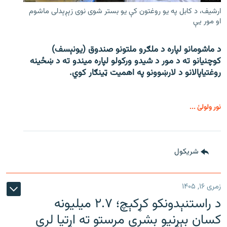
ارشیف، د کابل په یو روغتون کې یو بستر شوی نوی زېږېدلی ماشوم
او مور یې
د ماشومانو لپاره د ملګرو ملتونو صندوق (یونېسف)
کوچنیانو ته د مور د شیدو ورکولو لپاره میندو ته د ښځینه
روغتیاپالانو د لارښوونو په اهمیت ټینګار کوي.
نور ولولئ ...
شريکول
زمری ۱۶, ۱۴۰۵
د راستنېدونکو کړکېچ؛ ۲.۷ میلیونه
کسان بېړنیو بشري مرستو ته اړتیا لري