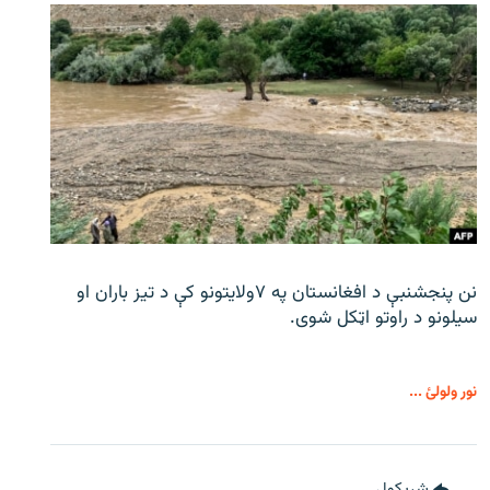
نن پنجشنبې د افغانستان په ۷ولایتونو کې د تیز باران او
سیلونو د راوتو اټکل شوی.
نور ولولئ ...
شريکول