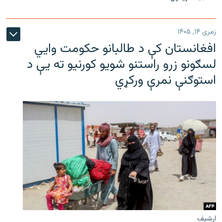
زمری ۱۴, ۱۴۰۵
افغانستان کې د طالبانو حکومت وايي
لسګونو زرو راستنو شویو کورنیو ته یې د
استوګنې نمرې ورکړي
ارشیف