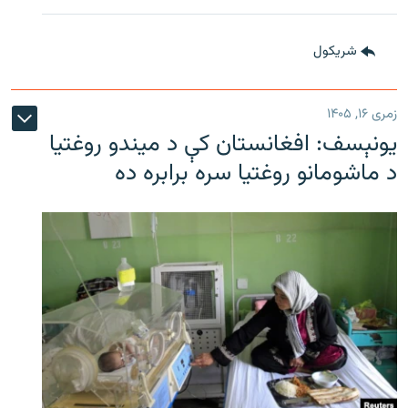
شريکول
زمری ۱۶, ۱۴۰۵
یونېسف: افغانستان کې د میندو روغتیا
د ماشومانو روغتیا سره برابره ده