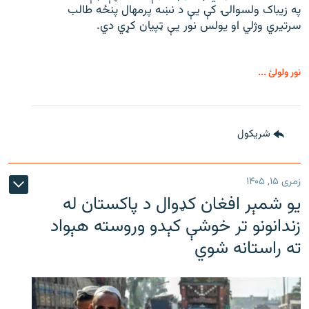
په زیباک ولسوالۍ کې يې د نښه پرمهال پنځه طالب
سرتیري وژلي او یولس نور يې ټپیان کړي دي.
نور ولولئ ...
شريکول
زمری ۱۵, ۱۴۰۵
یو شمېر افغان کډوال د پاکستان له
زندانونو تر خوشې کېدو وروسته هېواد
ته راستانه شوي