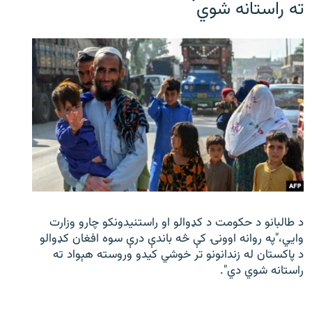
ته راستانه شوي
د طالبانو د حکومت د کډوالو او راستنیدونکو چارو وزارت
وايي،"په روانه اوونۍ کې څه باندې درې سوه افغان کډوالو
د پاکستان له زندانونو تر خوشي کیدو وروسته هېواد ته
راستانه شوي دي".