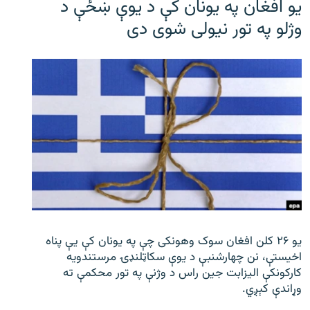
یو افغان په یونان کې د یوې ښځې د
وژلو په تور نیولی شوی دی
یو ۲۶ کلن افغان سوک‌ وهونکی چې په یونان کې یې پناه
اخیستې، نن چهارشنبې د یوې سکاټلنډۍ مرستندویه
کارکونکې الیزابت جین راس د وژنې په تور محکمې ته
وړاندې کېږي.