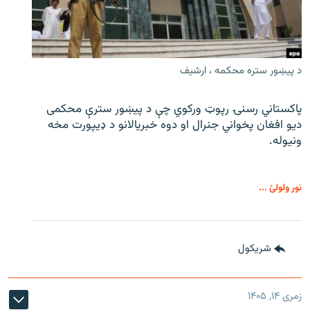
د پیښور ستره محکمه ، ارشیف
پاکستاني رسنۍ رپوټ ورکوي چې د پیښور سترې محکمی
دیو افغان پخواني جنرال او دوه خبریالانو د ډیپورت مخه
ونیوله.
نور ولولئ ...
شريکول
زمری ۱۴, ۱۴۰۵