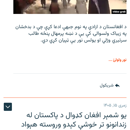
د افغانستان د ازادي په نوم جبهې ادعا کړې چې د بدخشان
په زیباک ولسوالۍ کې يې د نښه پرمهال پنځه طالب
سرتیري وژلي او یولس نور يې ټپیان کړي دي.
نور ولولئ ...
شريکول
زمری ۱۵, ۱۴۰۵
یو شمېر افغان کډوال د پاکستان له
زندانونو تر خوشې کېدو وروسته هېواد