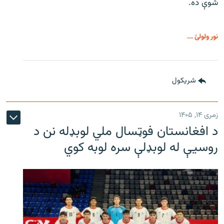
شوې ده.
نور ولولئ ...
شريکول
زمری ۱۴, ۱۴۰۵
د افغانستان فوټسال ملي لوبډله نن د
روسیې له لوبډلې سره لوبه کوي