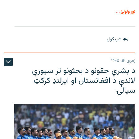
نور ولولئ ...
شريکول
زمری ۱۴, ۱۴۰۵
د بشري حقونو د بحثونو تر سیوري
لاندې د افغانستان او ایرلنډ کرکټ
سیالۍ