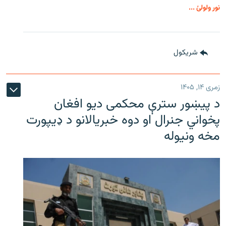
نور ولولئ ...
شريکول
زمری ۱۴, ۱۴۰۵
د پیښور سترې محکمی دیو افغان
پخواني جنرال او دوه خبریالانو د ډیپورت
مخه ونیوله