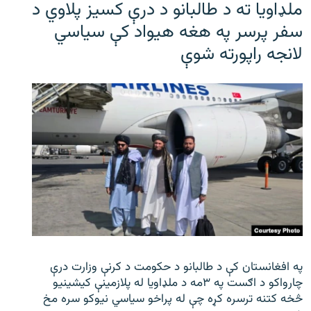
ملډاویا ته د طالبانو د درې کسیز پلاوي د
سفر پرسر په هغه هیواد کې سیاسي
لانجه راپورته شوې
په افغانستان کې د طالبانو د حکومت د کرنې وزارت درې
چارواکو د اګست په ۳مه د ملډاویا له پلازمینې کیشینیو
څخه کتنه ترسره کړه چې له پراخو سیاسي نیوکو سره مخ