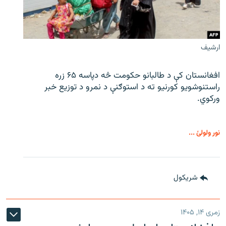
ارشیف
افغانستان کې د طالبانو حکومت څه دپاسه ۶۵ زره
راستنوشویو کورنیو ته د استوګنې د نمرو د توزیع خبر
ورکوي.
نور ولولئ ...
شريکول
زمری ۱۴, ۱۴۰۵