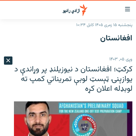
اسرسۍ
ړ
پنجشنبه ۱۵ زمری ۱۴۰۵ کابل ۱۰:۳۴
ېنکونه
کورپاڼه
افغانستان
صلي
راپورونه
تن
خبرونه
افغانستان
ه
وږی ۰۵, ۱۴۰۳
رتلل
د خپرونو جدول
سیمه
افغانستان
کرکټ؛ افغانستان د نیوزیلنډ پر وړاندې د
صلي
مرکې
نړۍ
منځنی ختیځ
ېنو
یوازېنۍ ټېسټ لوبې تمریناتي کمپ ته
ه
لوبډله اعلان کړه
اونیزې خپرونې
نړۍ
رتلل
انځوریزه برخه
ټون
ورزش
اڼې
ه
د کډوالۍ بحران
راجعه
'کووېډ-۱۹'