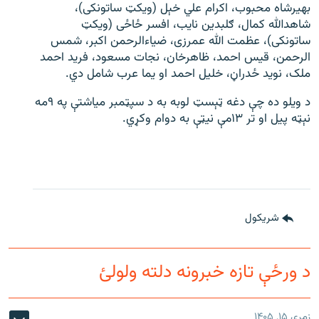
بهیرشاه محبوب، اکرام علي خېل (ویکټ ساتونکی)،
شاهدالله کمال، ګلبدین نایب، افسر ځاځی (ویکټ
ساتونکی)، عظمت الله عمرزی، ضیاءالرحمن اکبر، شمس
الرحمن، قیس احمد، ظاهرخان، نجات مسعود، فرید احمد
ملک، نوید ځدراڼ، خلیل احمد او یما عرب شامل دي.
د ویلو ده چې دغه ټېسټ لوبه به د سپټمبر میاشتې په ۹مه
نېټه پیل او تر ۱۳مې نیټې به دوام وکړي.
شريکول
د ورځې تازه خبرونه دلته ولولئ
زمری ۱۵, ۱۴۰۵