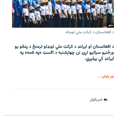
د افغانستان د کرکټ ملي لوبډله
د افغانستان او ایرلنډ د کرکټ ملي لوبډلو ترمنځ د پنځو یو
ورځنیو سیالیو لړۍ نن چهارشنبه د اګسټ «په ۵مه» په
ایرلنډ کې پیلېږي.
نور ولولئ ...
شريکول