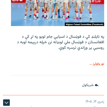
په تایلنډ کې د فوټسال د اسیایي جام لوبو په لړ کې د
افغانستان د فوټسال ملي لوبډله نن خپله درېیمه لوبه د
روسیې پر وړاندې ترسره کوي.
نور ولولئ ...
شريکول
زمری ۱۴, ۱۴۰۵