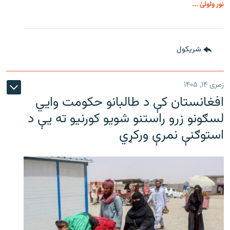
نور ولولئ ...
شريکول
زمری ۱۴, ۱۴۰۵
افغانستان کې د طالبانو حکومت وايي
لسګونو زرو راستنو شویو کورنیو ته یې د
استوګنې نمرې ورکړي