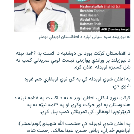
اړیکه
دري پاڼه
Azadi English
له نیوزیلنډ سره سیالۍ لپاره د افغانستان لوبډلې نوملړ
راسره ملګري شئ
د افغانستان کرکټ بورډ نن دوشنبه د اګست په ۲۶مه نېټه
د نیوزیلنډ پر وړاندې یوازېنۍ ټېسټ لوبې تمریناتي کمپ ته
شل کسیزه لوبډله اعلان کړه.
د ازادې اروپا/ ازادي راډيو ټولې پاڼې
په اعلان شوې لوبډله کې په ګڼ نوي لوبغاړي هم غوره
شوي دي.
کرکټ بورډ لیکلي، افغان لوبډله به د اګست په ۲۸مه نېټه د
هندوستان په لور حرکت وکړي او په ۲۹مه نېټه به په
ګرېټرنوېډا لوبغالي کې تمریناتي کمپ پیل کړي.
په اعلان شوې لوبډله کې حشمت الله شهیدي(لوبډلمشر)،
ابراهیم ځدراڼ، ریاض حسن، عبدالمالک، رحمت شاه،