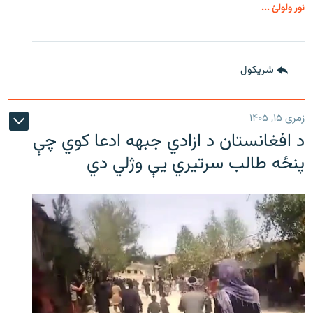
نور ولولئ ...
شريکول
زمری ۱۵, ۱۴۰۵
د افغانستان د ازادي جبهه ادعا کوي چې
پنځه طالب سرتیري يې وژلي دي