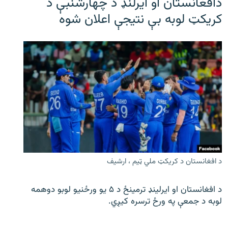
دافغانستان او ایرلنډ د چهارشنبې د
کریکټ لوبه بې نتیجې اعلان شوه
د افغانستان د کریکټ ملي ټیم ، ارشیف
د افغانستان او ایرلینډ ترمینځ د ۵ یو ورځنیو لوبو دوهمه
لوبه د جمعې په ورځ ترسره کیږي.