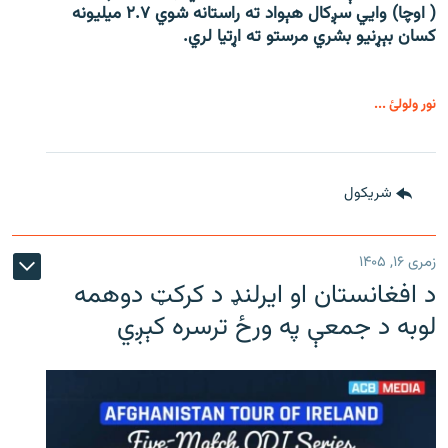
( اوچا) وايي سږکال هېواد ته راستانه شوي ۲.۷ میلیونه
کسان بېړنیو بشري مرستو ته اړتیا لري.
نور ولولئ ...
شريکول
زمری ۱۶, ۱۴۰۵
د افغانستان او ایرلنډ د کرکټ دوهمه
لوبه د جمعې په ورځ ترسره کېږي