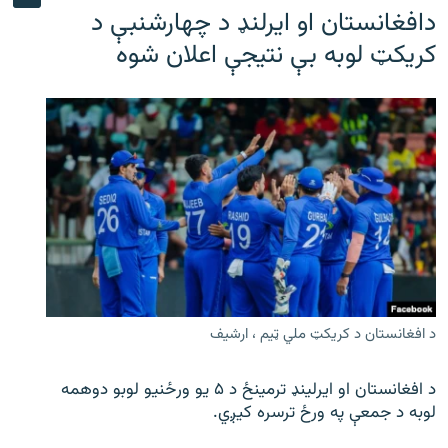
دافغانستان او ایرلنډ د چهارشنبې د
کریکټ لوبه بې نتیجې اعلان شوه
د افغانستان د کریکټ ملي ټیم ، ارشیف
د افغانستان او ایرلینډ ترمینځ د ۵ یو ورځنیو لوبو دوهمه
لوبه د جمعې په ورځ ترسره کیږي.