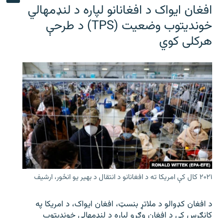
افغان ایواک د افغانانو لپاره د لنډمهالي
خوندیتوب وضعیت (TPS) د طرحې
هرکلی کوي
۲۰۲۱ کال کې امریکا ته د افغانانو د انتقال د بهیر یو انځور، ارشیف
د افغان کډوالو د ملاتړ بنسټ، افغان ایواک، د امریکا په
کانګرس کې د افغان وګړو لپاره د لنډمهالي خوندیتوب