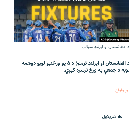
د افغانستان او ایرلنډ سیالۍ
د افغانستان او ایرلنډ ترمنځ د ۵ یو ورځنیو لوبو دوهمه
لوبه د جمعې په ورځ ترسره کېږي.
نور ولولئ ...
شريکول