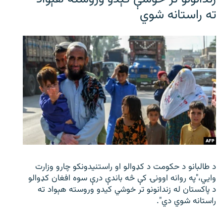
ته راستانه شوي
د طالبانو د حکومت د کډوالو او راستنیدونکو چارو وزارت
وايي،"په روانه اوونۍ کې څه باندې درې سوه افغان کډوالو
د پاکستان له زندانونو تر خوشي کیدو وروسته هېواد ته
راستانه شوي دي".