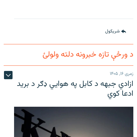
شريکول
د ورځې تازه خبرونه دلته ولولئ
زمری ۱۶, ۱۴۰۵
ازادي جبهه د کابل په هوايي ډګر د برید
ادعا کوي