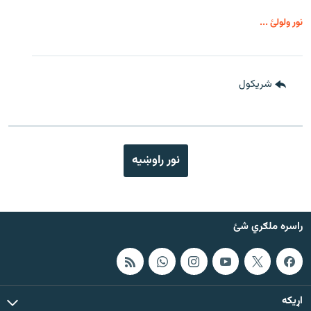
نور ولولئ ...
شريکول
نور راوښيه
راسره ملګري شئ
اړيکه