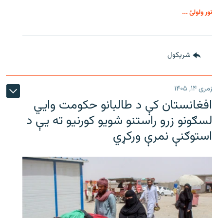
نور ولولئ ...
شريکول
زمری ۱۴, ۱۴۰۵
افغانستان کې د طالبانو حکومت وايي
لسګونو زرو راستنو شویو کورنیو ته یې د
استوګنې نمرې ورکړي