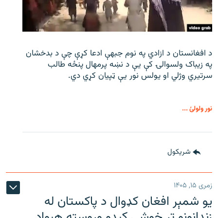
د افغانستان د ازادي په نوم جبهې ادعا کړې چې د بدخشان
په زیباک ولسوالۍ کې يې د نښه پرمهال پنځه طالب
سرتیري وژلي او یولس نور يې ټپیان کړي دي.
نور ولولئ ...
شريکول
زمری ۱۵, ۱۴۰۵
یو شمېر افغان کډوال د پاکستان له
زندانونو تر خوشې کېدو وروسته هېواد