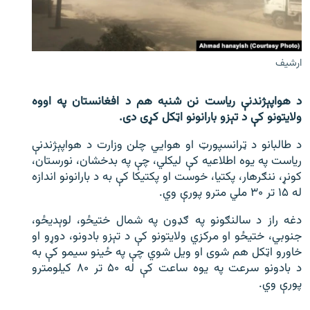
اړیکه
دري پاڼه
ارشيف
Azadi English
د هواپېژندنې ریاست نن شنبه هم د افغانستان په اووه
راسره ملګري شئ
ولایتونو کې د تېزو بارانونو اټکل کړی دی.
د طالبانو د ټرانسپورټ او هوايي چلن وزارت د هواپېژندنې
ریاست په یوه اطلاعیه کې لیکلي، چې په بدخشان، نورستان،
د ازادې اروپا/ ازادي راډيو ټولې پاڼې
کونړ، ننګرهار، پکتیا، خوست او پکتیکا کې به د بارانونو اندازه
له ۱۵ تر ۳۰ ملي مترو پورې وي.
دغه راز د سالنګونو په ګډون په شمال ختیځو، لوېدیځو،
جنوبي، ختیځو او مرکزي ولایتونو کې د تېزو بادونو، دوړو او
خاورو اټکل هم شوی او ویل شوي چې په ځینو سیمو کې به
د بادونو سرعت په یوه ساعت کې له ۵۰ تر ۸۰ کیلومترو
پورې وي.