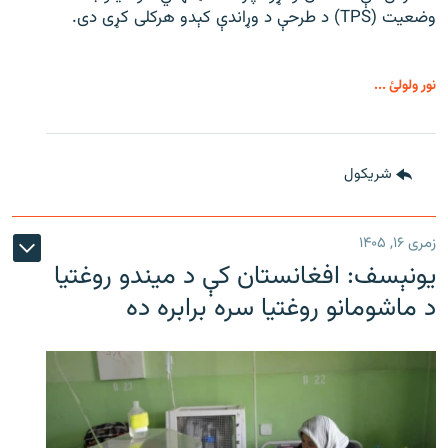
وضعیت (TPS) د طرحې د وړاندې کېدو هرکلی کړی دی.
نور ولولئ ...
شريکول
زمری ۱۶, ۱۴۰۵
یونېسف: افغانستان کې د میندو روغتیا
د ماشومانو روغتیا سره برابره ده