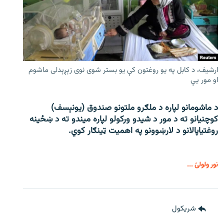
ارشیف، د کابل په یو روغتون کې یو بستر شوی نوی زېږېدلی ماشوم
او مور یې
د ماشومانو لپاره د ملګرو ملتونو صندوق (یونېسف)
کوچنیانو ته د مور د شیدو ورکولو لپاره میندو ته د ښځینه
روغتیاپالانو د لارښوونو په اهمیت ټینګار کوي.
نور ولولئ ...
شريکول