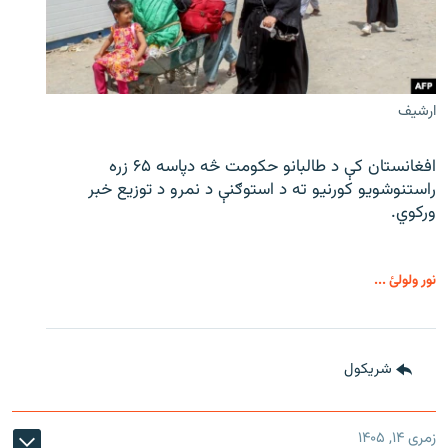
ارشیف
افغانستان کې د طالبانو حکومت څه دپاسه ۶۵ زره
راستنوشویو کورنیو ته د استوګنې د نمرو د توزیع خبر
ورکوي.
نور ولولئ ...
شريکول
زمری ۱۴, ۱۴۰۵