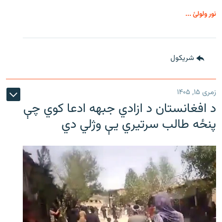
نور ولولئ ...
شريکول
زمری ۱۵, ۱۴۰۵
د افغانستان د ازادي جبهه ادعا کوي چې
پنځه طالب سرتیري يې وژلي دي