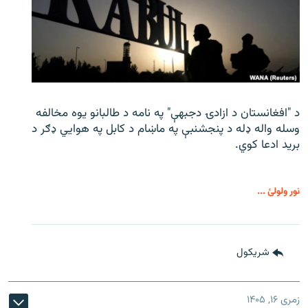
د "افغانستان د ازادۍ دجبهې" په نامه د طالبانو یوه مخالفه
وسله واله ډله د پنجشنبې په ماښام د کابل په هوايي ډګر د
برید ادعا کوي.
نور ولولئ ...
شريکول
زمری ۱۶, ۱۴۰۵