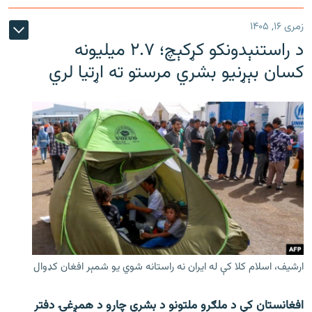
زمری ۱۶, ۱۴۰۵
د راستنېدونکو کړکېچ؛ ۲.۷ میلیونه
کسان بېړنیو بشري مرستو ته اړتیا لري
ارشیف، اسلام کلا کې له ایران نه راستانه شوي یو شمېر افغان کډوال
افغانستان کې د ملګرو ملتونو د بشري چارو د همږغۍ دفتر