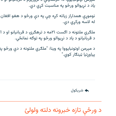
یاد د نړیوالو ورځو په مناسبت کړي دي.
نوموړې همداراز زیاته کړه چې په دې ورځو د هغو افغان 
له لاسه ورکړي دي.
د قربانیانو د یاد د نړیوالو ورځو په توګه نمانځي.
د مېرمن اوتونبایووا په وینا: "ملګري ملتونه د دې ورځو 
پیاوړتیا ټینګار کوي."
شريکول
د ورځې تازه خبرونه دلته ولولئ