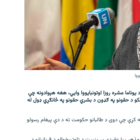
وا
 یوناما مشره روزا اوتونبایووا وايي، هغه هېوادونه چې
لکو د حقونو په ګډون د بشري حقونو په ځانګړي ډول له
۳۱مه په یوه بیان کې زیاته کړې چې دوی د طالبانو حکومت ته د دې پیغام رسولو
د مذهب یا عقیدې پر بنسټ د تاوتریخوالو د قربانیانو د