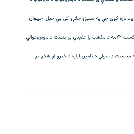
یاد تازه کوي چې په لسیزو جګړو کې یې خپل، خپلوان
ملګري ملتونه د اګست ۲۱مه د ترهګرۍ د قربانیانو او د اګست ۲۲مه د مذهب یا عقیدې پر بنسټ د تاوتریخوالي
په مناسبت د سولې د تامین لپاره د خبرو او هڅو پر