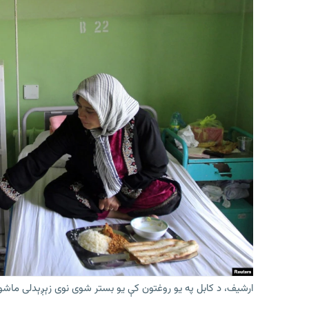
ارشیف، د کابل په یو روغتون کې یو بستر شوی نوی زېږېدلی ماشو