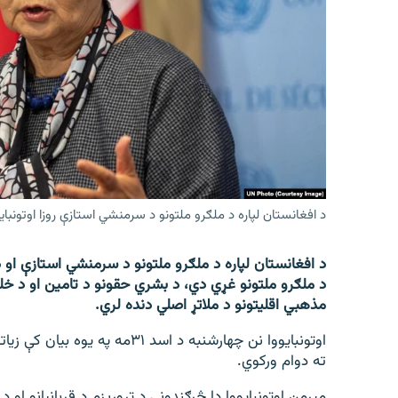
اړیکه
د افغانستان لپاره د ملګرو ملتونو د سرمنشي استازې روزا اوتونبایو
د افغانستان لپاره د ملګرو ملتونو د سرمنشي استازې او د
د ملګرو ملتونو غړي دي، د بشري حقونو د تامین او د خ
مذهبي اقلیتونو د ملاتړ اصلي دنده لري.
اوتونبایووا نن چهارشنبه د اسد 
ته دوام ورکوي.
مېرمن اوتونبایووا دا څرګندونې د تروریزم د قربانیانو او 