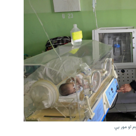
م او مور یې