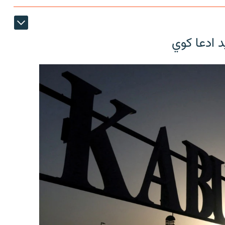
د ادعا کوي