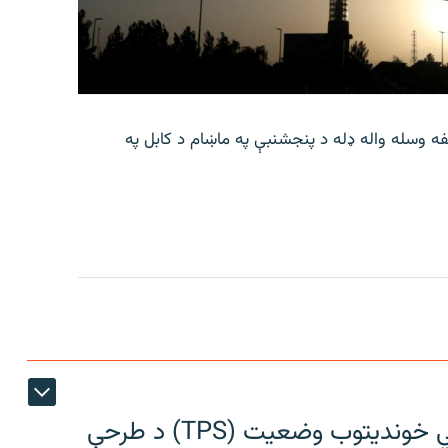
لفه وسله واله ډله د پنجشنبې په ماښام د کابل په
افغان ایواک د افغانانو لپاره د لنډمهالي خوندیتوب وضعیت (TPS) د طرحې