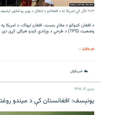
۲۰۲۱ کال کې امریکا ته د افغانانو د انتقال د بهیر یو انځور، ارشیف
د افغان کډوالو د ملاتړ بنسټ، افغان ایواک، د امریکا په
وضعیت (TPS) د طرحې د وړاندې کېدو هرکلی کړی دی.
نور ولولئ ...
شريکول
زمری ۱۶, ۱۴۰۵
یونېسف: افغانستان کې د میندو روغتیا 