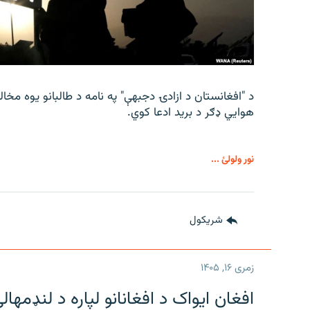
د "افغانستان د ازادۍ دجبهې" په نامه د طالبانو یوه مخا
هوايي ډګر د برید ادعا کوي.
نور ولولئ ...
شريکول
زمری ۱۶, ۱۴۰۵