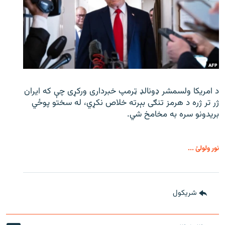
د امریکا ولسمشر ډونالډ ټرمپ خبرداری ورکړی چې که ایران
ژر تر ژره د هرمز تنګی بېرته خلاص نکړي، له سختو پوځي
بریدونو سره به مخامخ شي.
نور ولولئ ...
شريکول