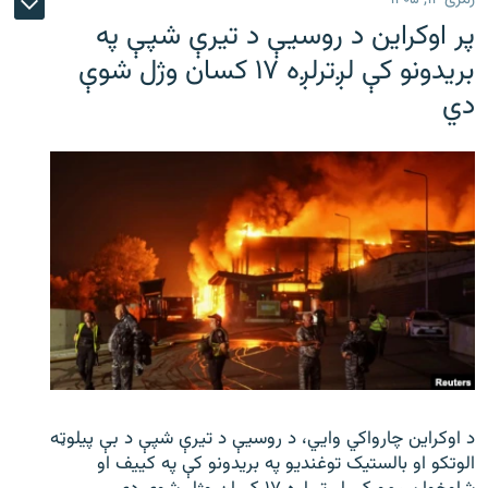
پر اوکراین د روسیې د تیرې شپې په
بریدونو کې لږترلږه ۱۷ کسان وژل شوې
دي
د اوکراین چارواکي وایي، د روسیې د تیرې شپې د بې‌ پیلوټه
الوتکو او بالستیک توغندیو په بریدونو کې په کییف او