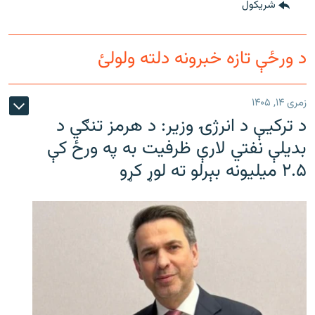
شريکول
د ورځې تازه خبرونه دلته ولولئ
زمری ۱۴, ۱۴۰۵
د ترکیې د انرژۍ وزیر: د هرمز تنګي د
بدیلې نفتي لارې ظرفیت به په ورځ کې
۲.۵ میلیونه بېرلو ته لوړ کړو