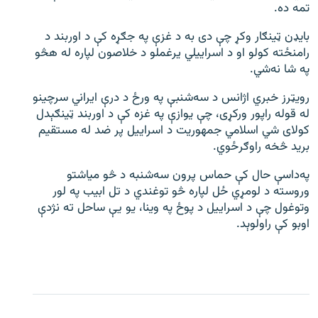
تمه ده.
بایډن ټینګار وکړ چې دی به د غزې په جګړه کې د اوربند د
رامنځته کولو او د اسراییلي یرغملو د خلاصون لپاره له هڅو
په شا نه‌شي.
رویټرز خبري اژانس د سه‌شنبې په ورځ د درې ایراني سرچینو
له قوله راپور ورکړی، چې یوازې په غزه کې د اوربند ټینګېدل
کولای شي اسلامي جمهوریت د اسراییل پر ضد له مستقیم
برید څخه راوګرځوي.
په‌داسې حال کې حماس پرون سه‌شنبه د څو میاشتو
وروسته د لومړي ځل لپاره څو توغندي د تل ابیب په لور
وتوغول چې د اسراییل د پوځ په وینا، یو یې ساحل ته نژدې
اوبو کې راولوېد.