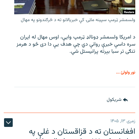
ولسمشر ټرمپ سپینه ماڼۍ کې خبریالانو ته د څرګندونو په مهال
د امریکا ولسمشر ډونالډ ټرمپ وایي، اوس مهال له ایران
سره داسې خبرې روانې دي چې هدف یې دا دی څو د هرمز
تنګی تر سبا بېرته پرانیستل شي.
نور ولولئ ...
شريکول
زمری ۱۳, ۱۴۰۵
افغانستان ته د قزاقستان د غلې په