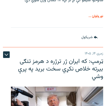
شاوخوا سیمو کې لږ تر لږه ۱۷ کسان وژل شوي دي.
نور ولولئ ...
شريکول
زمری ۱۴, ۱۴۰۵
ټرمپ: که ایران ژر ترژره د هرمز تنګی
بیرته خلاص نکړي سخت برید په پرې
وشي