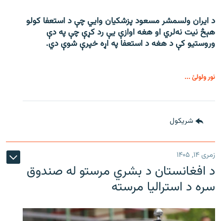
د ایران ولسمشر مسعود پزشکیان وایي چې د استعفا کولو
هېڅ نیت نه‌لري او هغه اوازې یې رد کړې چې په دې
وروستیو کې د هغه د استعفا په اړه خپرې شوې دي.
نور ولولئ ...
شريکول
زمری ۱۴, ۱۴۰۵
د افغانستان د بشري مرستو له صندوق
سره د استرالیا مرسته