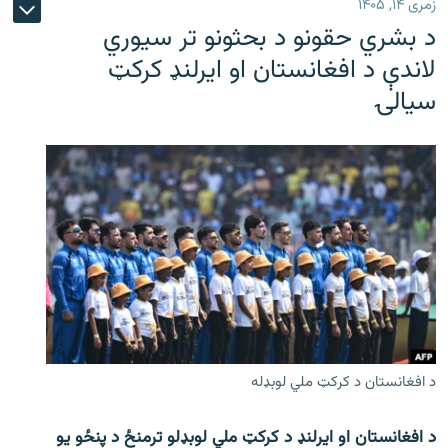
زمری ۱۴, ۱۴۰۵
د بشري حقونو د بحثونو تر سیوري
لاندې د افغانستان او ایرلنډ کرکټ
سیالۍ
د افغانستان د کرکټ ملي لوبډله
د افغانستان او ایرلنډ د کرکټ ملي لوبډلو ترمنځ د پنځو یو