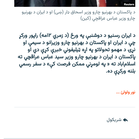
د پاکستان د بهرنیو چارو وزیر اسحاق ډار (ښی) او د ایران د بهرنیو
چارو وزیر عباس عراقچي (کین)
د ایران رسنیو د دوشنبې په ورځ (د زمري ۱۲مه) راپور ورکړ
چې د ایران او پاکستان د بهرنیو چارو وزیرانو د سیمې او
نړۍ د مهمو تحولاتو په اړه ټیلیفوني خبرې کړې دي او
پاکستان د ایران د بهرنیو چارو وزیر سید عباس عراقچي ته
اسلام‌اباد ته « په لومړني ممکن فرصت کې» د سفر رسمي
بلنه ورکړې ده.
نور ولولئ ...
شريکول