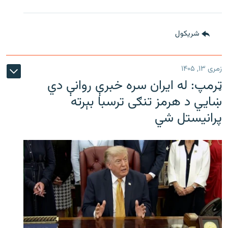
شريکول
زمری ۱۳, ۱۴۰۵
ټرمپ: له ایران سره خبرې روانې دي
ښايي د هرمز تنګی ترسبا بېرته
پرانیستل شي