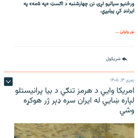
ورځنیو سیالیو لړۍ نن چهارشنبه د اګسټ «په ۵مه» په
ایرلنډ کې پیلېږي.
نور ولولئ ...
شريکول
زمری ۱۴, ۱۴۰۵
امریکا وايي د هرمز تنګي د بیا پرانیستلو
لپاره ښایي له ایران سره ډېر ژر هوکړه
وشي