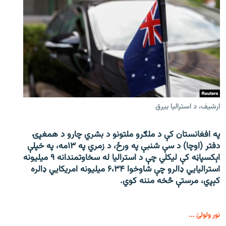
ارشیف، د استرالیا بیرق
په افغانستان کې د ملګرو ملتونو د بشري چارو د همغږۍ
دفتر (اوچا) د سې ‌شنبې په ورځ، د زمري په ۱۳مه، په خپلې
اېکسپاڼه کې لیکلي چې د استرالیا له سخاوتمندانه ۹ میلیونه
استرالیايي ډالرو چې شاوخوا ۶،۳۴ میلیونه امریکايي ډالره
کېږي، مرستې څخه مننه کوي.
نور ولولئ ...