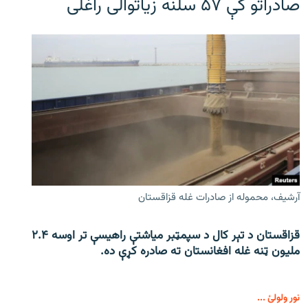
صادراتو کې ۵۷ سلنه زیاتوالی راغلی
آرشیف، محموله از صادرات غله قزاقستان
قزاقستان د تېر کال د سپمټبر میاشتې راهیسې تر اوسه ۲.۴
ملیون ټنه غله افغانستان ته صادره کړې ده.
نور ولولئ ...