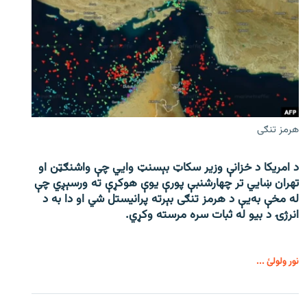
هرمز تنګی
د امریکا د خزانې وزیر سکاټ بېسنټ وایي چې واشنګټن او
تهران ښايي تر چهارشنبې پورې یوې هوکړې ته ورسېږي چې
له مخې به‌یې د هرمز تنګی بېرته پرانیستل شي او دا به د
انرژۍ د بیو له ثبات سره مرسته وکړي.
نور ولولئ ...