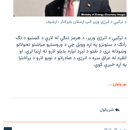
د ترکیې د انرژۍ وزیر الپ ارسلان بایرکتار ، ارشیف
د ترکیې د انرژۍ وزیر، د هرمز تنګي له لارې د کښتیو د تګ
راتګ د ستونزو په اړه وویل چې د وروستیو میاشتو تحولاتو
وښودله نړۍ د نفتو د لېږد لپاره بدیلو لارو ته اړتیا لري، او
انقره له عراق سره د انرژۍ د صادراتو د نویو لارو د پراختیا
په اړه خبرې کوي.
نور ولولئ ...
شريکول
زمری ۱۴, ۱۴۰۵