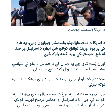
اړیکه
دري پاڼه
Azadi English
د امريکا ولسمشر جوبايډن
راسره ملګري شئ
د امریکا د متحده‌ایالتونو ولسمشر جوبایډن وایي، په غزه
کې پر یوه اوربند توافق کولای شي ایران د اسراییل پر ضد
له غچ اخیستونکي برید څخه راوګرځوي.
د ازادې اروپا/ ازادي راډيو ټولې پاڼې
ایران ژمنه کړې چې په تهران کې د حماس د پخواني سیاسي
مشر اسماعیل هنیه د وژل کېدو غچ به واخلي.
متحده‌ایالات او اروپایي ټولنه حماس د یوې ترهګرې ډلې په
توګه پېژني.
جوبایډن د سه‌شنبې په ورځ د یوه خبریال د دې پوښتنې په
ځواب کې چې، ایا د اسراییل او حماس ترمنځ اوربند کولای
شي د ایران د احتمالي برید مخه ونیسي وویل، همدا یې